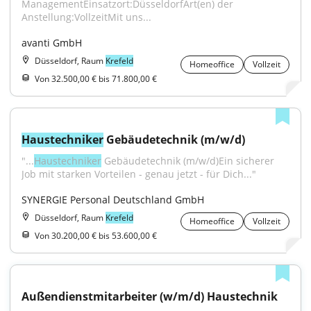
ManagementEinsatzort:DüsseldorfArt(en) der 
Anstellung:VollzeitMit uns...
avanti GmbH
Düsseldorf, Raum
Krefeld
Homeoffice
Vollzeit
Von 32.500,00 € bis 71.800,00 €
Haustechniker
 Gebäudetechnik (m/w/d)
"...
Haustechniker
 Gebäudetechnik (m/w/d)Ein sicherer 
Job mit starken Vorteilen - genau jetzt - für Dich..."
SYNERGIE Personal Deutschland GmbH
Düsseldorf, Raum
Krefeld
Homeoffice
Vollzeit
Von 30.200,00 € bis 53.600,00 €
Außendienstmitarbeiter (w/m/d) Haustechnik