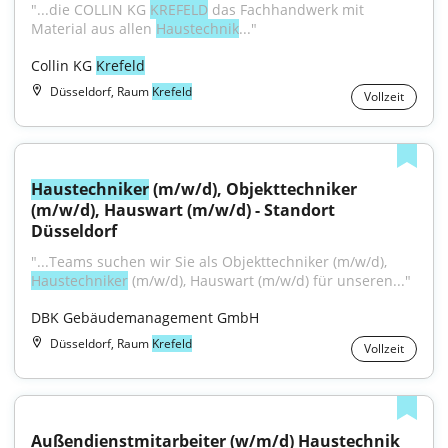
"...die COLLIN KG 
KREFELD
 das Fachhandwerk mit 
Material aus allen 
Haustechnik
..."
Collin KG 
Krefeld
Düsseldorf, Raum
Krefeld
Vollzeit
Haustechniker
 (m/w/d), Objekttechniker 
(m/w/d), Hauswart (m/w/d) - Standort 
Düsseldorf
"...Teams suchen wir Sie als Objekttechniker (m/w/d), 
Haustechniker
 (m/w/d), Hauswart (m/w/d) für unseren..."
DBK Gebäudemanagement GmbH
Düsseldorf, Raum
Krefeld
Vollzeit
Außendienstmitarbeiter (w/m/d) Haustechnik