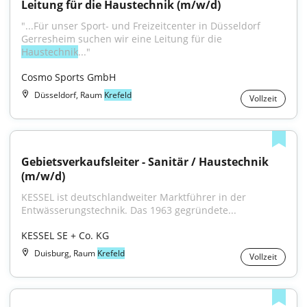
Leitung für die Haustechnik (m/w/d)
"...Für unser Sport- und Freizeitcenter in Düsseldorf 
Gerresheim suchen wir eine Leitung für die 
Haustechnik
..."
Cosmo Sports GmbH
Düsseldorf, Raum
Krefeld
Vollzeit
Gebietsverkaufsleiter - Sanitär / Haustechnik 
(m/w/d)
KESSEL ist deutschlandweiter Marktführer in der 
Entwässerungstechnik. Das 1963 gegründete...
KESSEL SE + Co. KG
Duisburg, Raum
Krefeld
Vollzeit