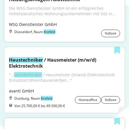
Die WSG Dienstleister GmbH ist ein erfolgreiches 
mittelständisches Wohnungsunternehmen mit Sitz in...
WSG Dienstleister GmbH
Düsseldorf, Raum
Krefeld
Vollzeit
Haustechniker
 / Hausmeister (m/w/d) 
Elektrotechnik
"...
Haustechniker
 / Hausmeister (m/w/d) Elektrotechnik 
Einsatzort:RheinhausenArt(en..."
avanti GmbH
Duisburg, Raum
Krefeld
Homeoffice
Vollzeit
Von 25.700,00 € bis 49.500,00 €