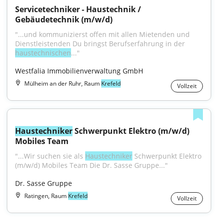
Servicetechniker - Haustechnik / 
Gebäudetechnik (m/w/d)
"...und kommunizierst offen mit allen Mietenden und 
Dienstleistenden Du bringst Berufserfahrung in der 
haustechnischen
..."
Westfalia Immobilienverwaltung GmbH
Mülheim an der Ruhr, Raum
Krefeld
Vollzeit
Haustechniker
 Schwerpunkt Elektro (m/w/d) 
Mobiles Team
"...Wir suchen sie als 
Haustechniker
 Schwerpunkt Elektro 
(m/w/d) Mobiles Team Die Dr. Sasse Gruppe..."
Dr. Sasse Gruppe
Ratingen, Raum
Krefeld
Vollzeit