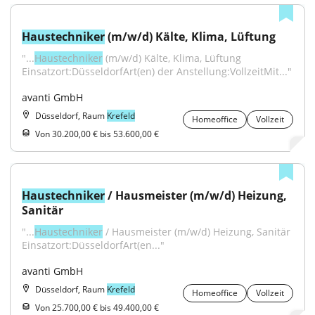
Haustechniker
 (m/w/d) Kälte, Klima, Lüftung
"...
Haustechniker
 (m/w/d) Kälte, Klima, Lüftung 
Einsatzort:DüsseldorfArt(en) der Anstellung:VollzeitMit..."
avanti GmbH
Düsseldorf, Raum
Krefeld
Homeoffice
Vollzeit
Von 30.200,00 € bis 53.600,00 €
Haustechniker
 / Hausmeister (m/w/d) Heizung, 
Sanitär
"...
Haustechniker
 / Hausmeister (m/w/d) Heizung, Sanitär 
Einsatzort:DüsseldorfArt(en..."
avanti GmbH
Düsseldorf, Raum
Krefeld
Homeoffice
Vollzeit
Von 25.700,00 € bis 49.400,00 €