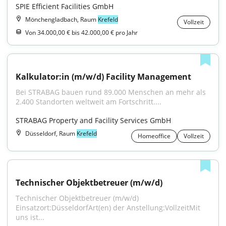
SPIE Efficient Facilities GmbH
Mönchengladbach, Raum
Krefeld
Vollzeit
Von 34.000,00 € bis 42.000,00 € pro Jahr
Kalkulator:in (m/w/d) Facility Management
Bei STRABAG bauen rund 89.000 Menschen an mehr als 
2.400 Standorten weltweit am Fortschritt....
STRABAG Property and Facility Services GmbH
Düsseldorf, Raum
Krefeld
Homeoffice
Vollzeit
Technischer Objektbetreuer (m/w/d)
Technischer Objektbetreuer (m/w/d) 
Einsatzort:DüsseldorfArt(en) der Anstellung:VollzeitMit 
uns ist...