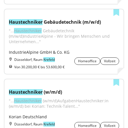
Haustechniker
 Gebäudetechnik (m/w/d)
"...
Haustechniker
 Gebäudetechnik 
(m/w/d)IndustrieAlpine - Wir bringen Menschen und 
Unternehmen..."
IndustrieAlpine GmbH & Co. KG
Düsseldorf, Raum
Krefeld
Homeoffice
Vollzeit
Von 30.200,00 € bis 53.600,00 €
Haustechniker
 (w/m/d)
"...
Haustechniker
 (w/m/d)AufgabenHaustechniker:in 
(w/m/d) bei Korian: Technik-Talent..."
Korian Deutschland
Düsseldorf, Raum
Krefeld
Homeoffice
Vollzeit