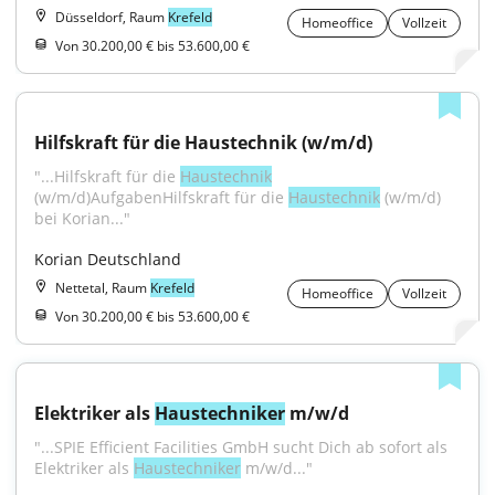
Düsseldorf, Raum
Krefeld
Homeoffice
Vollzeit
Von 30.200,00 € bis 53.600,00 €
Hilfskraft für die Haustechnik (w/m/d)
"...Hilfskraft für die 
Haustechnik
(w/m/d)AufgabenHilfskraft für die 
Haustechnik
 (w/m/d) 
bei Korian..."
Korian Deutschland
Nettetal, Raum
Krefeld
Homeoffice
Vollzeit
Von 30.200,00 € bis 53.600,00 €
Elektriker als 
Haustechniker
 m/w/d
"...SPIE Efficient Facilities GmbH sucht Dich ab sofort als 
Elektriker als 
Haustechniker
 m/w/d..."