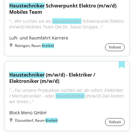
Haustechniker
 Schwerpunkt Elektro (m/w/d) 
Mobiles Team
"...Wir suchen sie als 
Haustechniker
 Schwerpunkt Elektro 
(m/w/d) Mobiles Team Die Dr. Sasse Gruppe..."
Luft- und Raumfahrt Karriere
Ratingen, Raum
Krefeld
Vollzeit
Haustechniker
 (m/w/d) - Elektriker / 
Elektroniker (m/w/d)
"...Für unsere Produktion suchen wir ab sofort: Elektriker 
/ Mechatroniker - oder 
Haustechniker
 (m/w/d) Das bieten 
wir Ihnen..."
Block Menü GmbH
Düsseldorf, Raum
Krefeld
Vollzeit