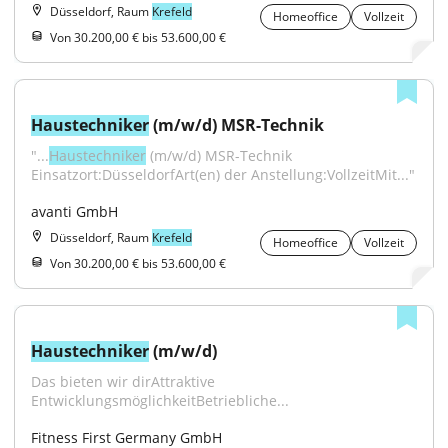
Düsseldorf, Raum
Krefeld
Homeoffice
Vollzeit
Von 30.200,00 € bis 53.600,00 €
Haustechniker
 (m/w/d) MSR-Technik
"...
Haustechniker
 (m/w/d) MSR-Technik 
Einsatzort:DüsseldorfArt(en) der Anstellung:VollzeitMit..."
avanti GmbH
Düsseldorf, Raum
Krefeld
Homeoffice
Vollzeit
Von 30.200,00 € bis 53.600,00 €
Haustechniker
 (m/w/d)
Das bieten wir dirAttraktive 
EntwicklungsmöglichkeitBetriebliche...
Fitness First Germany GmbH