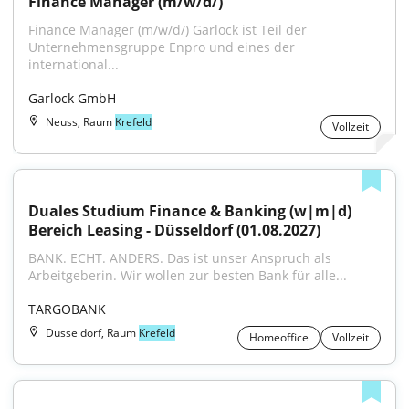
Finance Manager (m/w/d/)
Finance Manager (m/w/d/) Garlock ist Teil der 
Unternehmensgruppe Enpro und eines der 
international...
Garlock GmbH
Neuss, Raum
Krefeld
Vollzeit
Duales Studium Finance & Banking (w|m|d) 
Bereich Leasing - Düsseldorf (01.08.2027)
BANK. ECHT. ANDERS. Das ist unser Anspruch als 
Arbeitgeberin. Wir wollen zur besten Bank für alle...
TARGOBANK
Düsseldorf, Raum
Krefeld
Homeoffice
Vollzeit