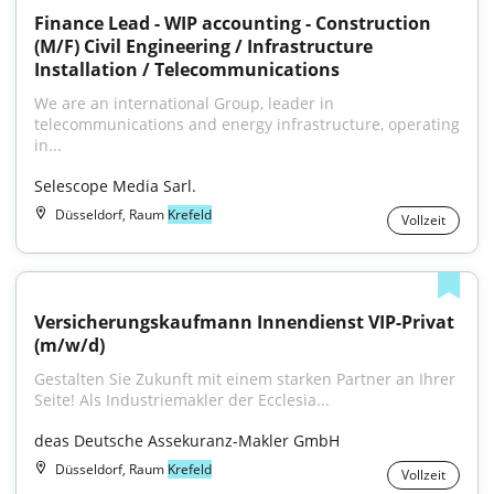
Finance Lead - WIP accounting - Construction 
(M/F) Civil Engineering / Infrastructure 
Installation / Telecommunications
We are an international Group, leader in 
telecommunications and energy infrastructure, operating 
in...
Selescope Media Sarl.
Düsseldorf, Raum
Krefeld
Vollzeit
Versicherungskaufmann Innendienst VIP-Privat 
(m/w/d)
Gestalten Sie Zukunft mit einem starken Partner an Ihrer 
Seite! Als Industriemakler der Ecclesia...
deas Deutsche Assekuranz-Makler GmbH
Düsseldorf, Raum
Krefeld
Vollzeit