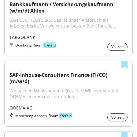
Bankkaufmann / Versicherungskaufmann 
(w/m/d) Ahlen
BANK.ECHT.ANDERS. Das ist unser Anspruch als 
Arbeitgeberin. Wir wollen zur besten Bank für alle...
TARGOBANK
Duisburg, Raum
Krefeld
Vollzeit
SAP-Inhouse-Consultant Finance (FI/CO) 
(m/w/d)
Wir suchen Menschen mit Qaracter! Willkommen bei 
OQEMA – einem der führenden...
OQEMA AG
Mönchengladbach, Raum
Krefeld
Vollzeit