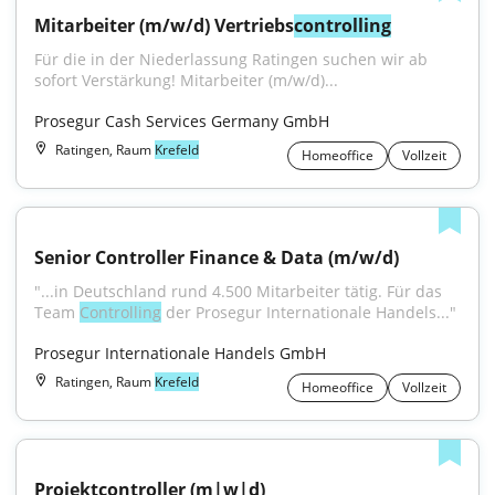
Mitarbeiter (m/w/d) Vertriebs
controlling
Für die in der Niederlassung Ratingen suchen wir ab 
sofort Verstärkung! Mitarbeiter (m/w/d)...
Prosegur Cash Services Germany GmbH
Ratingen, Raum
Krefeld
Homeoffice
Vollzeit
Senior Controller Finance & Data (m/w/d)
"...in Deutschland rund 4.500 Mitarbeiter tätig. Für das 
Team 
Controlling
 der Prosegur Internationale Handels..."
Prosegur Internationale Handels GmbH
Ratingen, Raum
Krefeld
Homeoffice
Vollzeit
Projektcontroller (m|w|d)