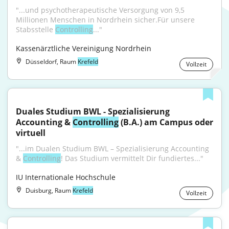
"...und psychotherapeutische Versorgung von 9,5 
Millionen Menschen in Nordrhein sicher.Für unsere 
Stabsstelle 
Controlling
..."
Kassenärztliche Vereinigung Nordrhein
Düsseldorf, Raum
Krefeld
Vollzeit
Duales Studium BWL - Spezialisierung 
Accounting & 
Controlling
 (B.A.) am Campus oder 
virtuell
"...im Dualen Studium BWL – Spezialisierung Accounting 
& 
Controlling
! Das Studium vermittelt Dir fundiertes..."
IU Internationale Hochschule
Duisburg, Raum
Krefeld
Vollzeit