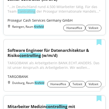
"...in Deutschland rund 4.500 Mitarbeiter tätig. Für das 
Team 
Controlling
 der Prosegur Internationale Handels..."
Prosegur Cash Services Germany GmbH
Ratingen, Raum
Krefeld
Homeoffice
Vollzeit
Software Engineer für Datenarchitektur & 
Risiko
controlling
 (w/m/d)
TARGOBANK als Arbeitgeberin BANK.ECHT.ANDERS. Das 
ist unser Anspruch als Arbeitgeberin. Wir wollen...
TARGOBANK
Duisburg, Raum
Krefeld
Homeoffice
Teilzeit
Vollzeit
Mitarbeiter Medizin
controlling
 mit 