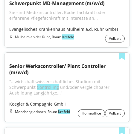
Schwerpunkt MD-Management (m/w/d)
Sie sind Medizincontroller, Kodierfachkraft oder 
erfahrene Pflegefachkraft mit Interesse an...
Evangelisches Krankenhaus Mülheim a.d. Ruhr GmbH
Mülheim an der Ruhr, Raum
Krefeld
Vollzeit
Senior Werkscontroller/ Plant Controller 
(m/w/d)
"...wirtschaftswissenschaftliches Studium mit 
Schwerpunkt 
Controlling
 und/oder vergleichbarer 
Ausbildung Langjährige..."
Koegler & Compagnie GmbH
Mönchengladbach, Raum
Krefeld
Homeoffice
Vollzeit