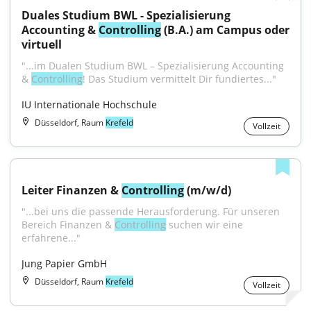
Duales Studium BWL - Spezialisierung 
Accounting & 
Controlling
 (B.A.) am Campus oder 
virtuell
"...im Dualen Studium BWL – Spezialisierung Accounting 
& 
Controlling
! Das Studium vermittelt Dir fundiertes..."
IU Internationale Hochschule
Düsseldorf, Raum
Krefeld
Vollzeit
Leiter Finanzen & 
Controlling
 (m/w/d)
"...bei uns die passende Herausforderung. Für unseren 
Bereich Finanzen & 
Controlling
 suchen wir eine 
erfahrene..."
Jung Papier GmbH
Düsseldorf, Raum
Krefeld
Vollzeit