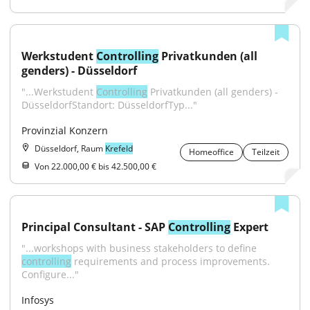
Werkstudent 
Controlling
 Privatkunden (all 
genders) - Düsseldorf
"...Werkstudent 
Controlling
 Privatkunden (all genders) - 
DüsseldorfStandort: DüsseldorfTyp..."
Provinzial Konzern
Düsseldorf, Raum
Krefeld
Homeoffice
Teilzeit
Von 22.000,00 € bis 42.500,00 €
Principal Consultant - SAP 
Controlling
 Expert
"...workshops with business stakeholders to define 
controlling
 requirements and process improvements. 
Configure..."
Infosys