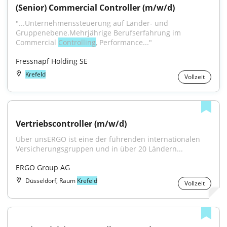
(Senior) Commercial Controller (m/w/d)
"...Unternehmenssteuerung auf Länder- und 
Gruppenebene.Mehrjährige Berufserfahrung im 
Commercial 
Controlling
, Performance..."
Fressnapf Holding SE
Krefeld
Vollzeit
Vertriebscontroller (m/w/d)
Über unsERGO ist eine der führenden internationalen 
Versicherungsgruppen und in über 20 Ländern...
ERGO Group AG
Düsseldorf, Raum
Krefeld
Vollzeit