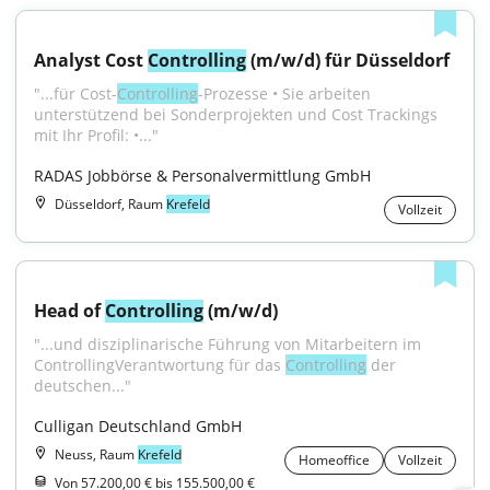
Analyst Cost 
Controlling
 (m/w/d) für Düsseldorf
"...für Cost-
Controlling
-Prozesse • Sie arbeiten 
unterstützend bei Sonderprojekten und Cost Trackings 
mit Ihr Profil: •..."
RADAS Jobbörse & Personalvermittlung GmbH
Düsseldorf, Raum
Krefeld
Vollzeit
Head of 
Controlling
 (m/w/d)
"...und disziplinarische Führung von Mitarbeitern im 
ControllingVerantwortung für das 
Controlling
 der 
deutschen..."
Culligan Deutschland GmbH
Neuss, Raum
Krefeld
Homeoffice
Vollzeit
Von 57.200,00 € bis 155.500,00 €