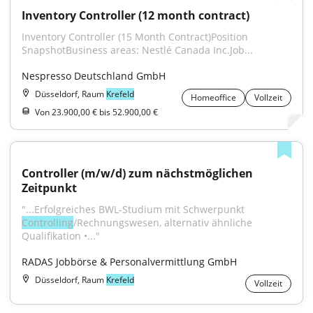
Inventory Controller (12 month contract)
Inventory Controller (15 Month Contract)Position 
SnapshotBusiness areas: Nestlé Canada Inc.Job...
Nespresso Deutschland GmbH
Düsseldorf, Raum
Krefeld
Homeoffice
Vollzeit
Von 23.900,00 € bis 52.900,00 €
Controller (m/w/d) zum nächstmöglichen 
Zeitpunkt
"...Erfolgreiches BWL-Studium mit Schwerpunkt 
Controlling
/Rechnungswesen, alternativ ähnliche 
Qualifikation •..."
RADAS Jobbörse & Personalvermittlung GmbH
Düsseldorf, Raum
Krefeld
Vollzeit