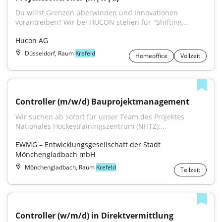
Du willst Grenzen überwinden und Innovationen 
vorantreiben? Wir bei HUCON stehen für "Shifting...
Hucon AG
Düsseldorf, Raum
Krefeld
Homeoffice
Vollzeit
Controller (m/w/d) Bauprojektmanagement
Wir suchen ab sofort für unser Team des Projektes 
Nationales Hockeytrainingszentrum (NHTZ):...
EWMG – Entwicklungsgesellschaft der Stadt 
Mönchengladbach mbH
Mönchengladbach, Raum
Krefeld
Teilzeit
Controller (w/m/d) in Direktvermittlung