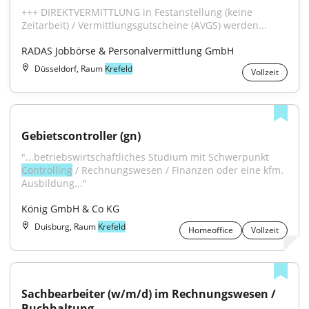
+++ DIREKTVERMITTLUNG in Festanstellung (keine 
Zeitarbeit) / Vermittlungsgutscheine (AVGS) werden...
RADAS Jobbörse & Personalvermittlung GmbH
Düsseldorf, Raum
Krefeld
Vollzeit
Gebietscontroller (gn)
"...betriebswirtschaftliches Studium mit Schwerpunkt 
Controlling
 / Rechnungswesen / Finanzen oder eine kfm. 
Ausbildung..."
König GmbH & Co KG
Duisburg, Raum
Krefeld
Homeoffice
Vollzeit
Sachbearbeiter (w/m/d) im Rechnungswesen / 
Buchhaltung