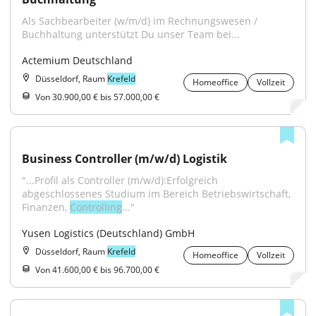
Als Sachbearbeiter (w/m/d) im Rechnungswesen / 
Buchhaltung unterstützt Du unser Team bei...
Actemium Deutschland
Düsseldorf, Raum
Krefeld
Homeoffice
Vollzeit
Von 30.900,00 € bis 57.000,00 €
Business Controller (m/w/d) Logistik
"...Profil als Controller (m/w/d):Erfolgreich 
abgeschlossenes Studium im Bereich Betriebswirtschaft, 
Finanzen, 
Controlling
..."
Yusen Logistics (Deutschland) GmbH
Düsseldorf, Raum
Krefeld
Homeoffice
Vollzeit
Von 41.600,00 € bis 96.700,00 €