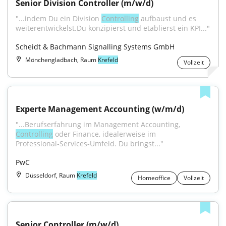
Senior Division Controller (m/w/d)
"...indem Du ein Division 
Controlling
 aufbaust und es 
weiterentwickelst.Du konzipierst und etablierst ein KPI..."
Scheidt & Bachmann Signalling Systems GmbH
Mönchengladbach, Raum
Krefeld
Vollzeit
Experte Management Accounting (w/m/d)
"...Berufserfahrung im Management Accounting, 
Controlling
 oder Finance, idealerweise im 
Professional‑Services‑Umfeld. Du bringst..."
PwC
Düsseldorf, Raum
Krefeld
Homeoffice
Vollzeit
Senior Controller (m/w/d)