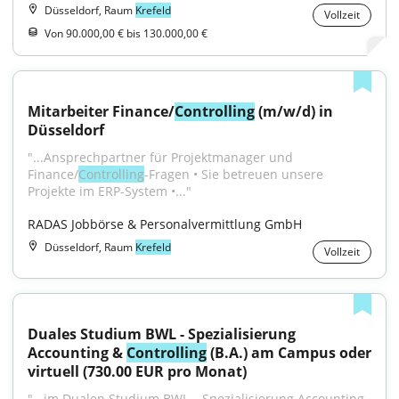
Düsseldorf, Raum
Krefeld
Vollzeit
Von 90.000,00 € bis 130.000,00 €
Mitarbeiter Finance/
Controlling
 (m/w/d) in 
Düsseldorf
"...Ansprechpartner für Projektmanager und 
Finance/
Controlling
-Fragen • Sie betreuen unsere 
Projekte im ERP-System •..."
RADAS Jobbörse & Personalvermittlung GmbH
Düsseldorf, Raum
Krefeld
Vollzeit
Duales Studium BWL - Spezialisierung 
Accounting & 
Controlling
 (B.A.) am Campus oder 
virtuell (730.00 EUR pro Monat)
"...im Dualen Studium BWL – Spezialisierung Accounting 