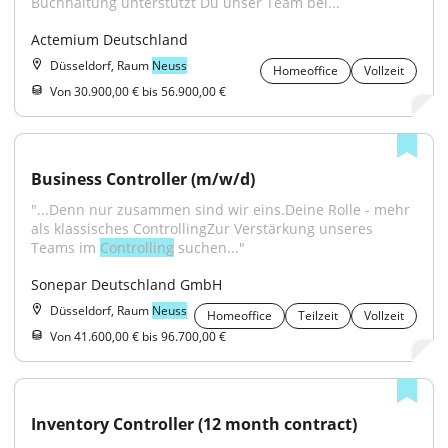
Buchhaltung unterstützt Du unser Team bei...
Actemium Deutschland
Düsseldorf, Raum
Neuss
Homeoffice
Vollzeit
Von 30.900,00 € bis 56.900,00 €
Business Controller (m/w/d)
"...Denn nur zusammen sind wir eins.Deine Rolle - mehr 
als klassisches ControllingZur Verstärkung unseres 
Teams im 
Controlling
 suchen..."
Sonepar Deutschland GmbH
Düsseldorf, Raum
Neuss
Homeoffice
Teilzeit
Vollzeit
Von 41.600,00 € bis 96.700,00 €
Inventory Controller (12 month contract)