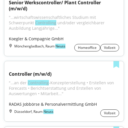
Senior Werkscontroller/ Plant Controller 
(m/w/d)
"...wirtschaftswissenschaftliches Studium mit 
Schwerpunkt 
Controlling
 und/oder vergleichbarer 
Ausbildung Langjährige..."
Koegler & Compagnie GmbH
Mönchengladbach, Raum
Neuss
Homeoffice
Vollzeit
Controller (m/w/d)
"...an der 
Controlling
-Konzepterstellung • Erstellen von 
Forecasts • Berichtserstattung und Erstellen von 
Auswertungen • Mitarbeit..."
RADAS Jobbörse & Personalvermittlung GmbH
Düsseldorf, Raum
Neuss
Vollzeit