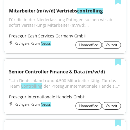
Mitarbeiter (m/w/d) Vertriebs
controlling
Für die in der Niederlassung Ratingen suchen wir ab 
sofort Verstärkung! Mitarbeiter (m/w/d)...
Prosegur Cash Services Germany GmbH
Ratingen, Raum
Neuss
Homeoffice
Vollzeit
Senior Controller Finance & Data (m/w/d)
"...in Deutschland rund 4.500 Mitarbeiter tätig. Für das 
Team 
Controlling
 der Prosegur Internationale Handels..."
Prosegur Internationale Handels GmbH
Ratingen, Raum
Neuss
Homeoffice
Vollzeit