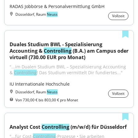
RADAS Jobbörse & Personalvermittlung GmbH
Düsseldorf, Raum
Neuss
Vollzeit
Duales Studium BWL - Spezialisierung 
Accounting & 
Controlling
 (B.A.) am Campus oder 
virtuell (730.00 EUR pro Monat)
"...im Dualen Studium BWL – Spezialisierung Accounting 
& 
Controlling
! Das Studium vermittelt Dir fundiertes..."
IU Internationale Hochschule
Düsseldorf, Raum
Neuss
Vollzeit
Von 730,00 € bis 803,00 € pro Monat
Analyst Cost 
Controlling
 (m/w/d) für Düsseldorf
"...für Cost-
Controlling
-Prozesse • Sie arbeiten 