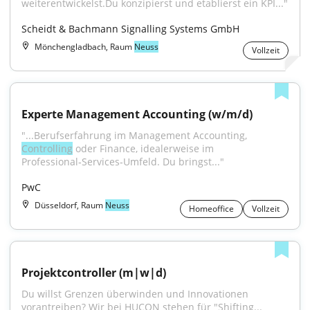
weiterentwickelst.Du konzipierst und etablierst ein KPI..."
Scheidt & Bachmann Signalling Systems GmbH
Mönchengladbach, Raum
Neuss
Vollzeit
Experte Management Accounting (w/m/d)
"...Berufserfahrung im Management Accounting, 
Controlling
 oder Finance, idealerweise im 
Professional‑Services‑Umfeld. Du bringst..."
PwC
Düsseldorf, Raum
Neuss
Homeoffice
Vollzeit
Projektcontroller (m|w|d)
Du willst Grenzen überwinden und Innovationen 
vorantreiben? Wir bei HUCON stehen für "Shifting...