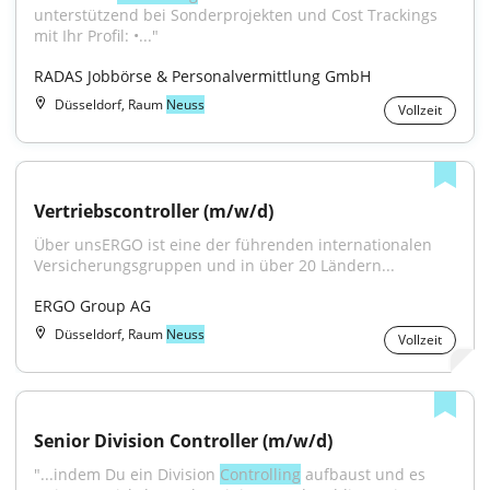
unterstützend bei Sonderprojekten und Cost Trackings 
mit Ihr Profil: •..."
RADAS Jobbörse & Personalvermittlung GmbH
Düsseldorf, Raum
Neuss
Vollzeit
Vertriebscontroller (m/w/d)
Über unsERGO ist eine der führenden internationalen 
Versicherungsgruppen und in über 20 Ländern...
ERGO Group AG
Düsseldorf, Raum
Neuss
Vollzeit
Senior Division Controller (m/w/d)
"...indem Du ein Division 
Controlling
 aufbaust und es 