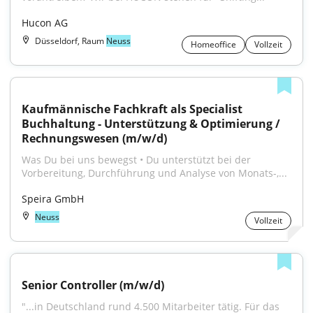
Hucon AG
Düsseldorf, Raum
Neuss
Homeoffice
Vollzeit
Kaufmännische Fachkraft als Specialist 
Buchhaltung - Unterstützung & Optimierung / 
Rechnungswesen (m/w/d)
Was Du bei uns bewegst • Du unterstützt bei der 
Vorbereitung, Durchführung und Analyse von Monats-,...
Speira GmbH
Neuss
Vollzeit
Senior Controller (m/w/d)
"...in Deutschland rund 4.500 Mitarbeiter tätig. Für das 