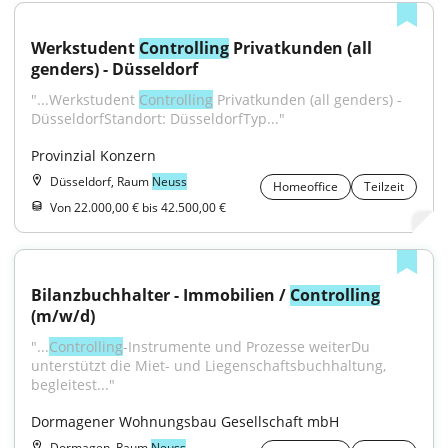
Werkstudent 
Controlling
 Privatkunden (all 
genders) - Düsseldorf
"...Werkstudent 
Controlling
 Privatkunden (all genders) - 
DüsseldorfStandort: DüsseldorfTyp..."
Provinzial Konzern
Düsseldorf, Raum
Neuss
Homeoffice
Teilzeit
Von 22.000,00 € bis 42.500,00 €
Bilanzbuchhalter - Immobilien / 
Controlling
(m/w/d)
"...
Controlling
-Instrumente und Prozesse weiterDu 
unterstützt die Miet- und Liegenschaftsbuchhaltung, 
begleitest..."
Dormagener Wohnungsbau Gesellschaft mbH
Dormagen, Raum
Neuss