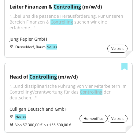
Leiter Finanzen & 
Controlling
 (m/w/d)
"...bei uns die passende Herausforderung. Für unseren 
Bereich Finanzen & 
Controlling
 suchen wir eine 
erfahrene..."
Jung Papier GmbH
Düsseldorf, Raum
Neuss
Vollzeit
Head of 
Controlling
 (m/w/d)
"...und disziplinarische Führung von vier Mitarbeitern im 
ControllingVerantwortung für das 
Controlling
 der 
deutschen..."
Culligan Deutschland GmbH
Neuss
Homeoffice
Vollzeit
Von 57.300,00 € bis 155.500,00 €