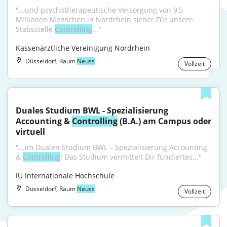
"...und psychotherapeutische Versorgung von 9,5 
Millionen Menschen in Nordrhein sicher.Für unsere 
Stabsstelle 
Controlling
..."
Kassenärztliche Vereinigung Nordrhein
Düsseldorf, Raum
Neuss
Vollzeit
Duales Studium BWL - Spezialisierung 
Accounting & 
Controlling
 (B.A.) am Campus oder 
virtuell
"...im Dualen Studium BWL – Spezialisierung Accounting 
& 
Controlling
! Das Studium vermittelt Dir fundiertes..."
IU Internationale Hochschule
Düsseldorf, Raum
Neuss
Vollzeit