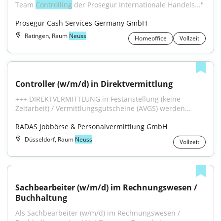
Team 
Controlling
 der Prosegur Internationale Handels..."
Prosegur Cash Services Germany GmbH
Ratingen, Raum
Neuss
Homeoffice
Vollzeit
Controller (w/m/d) in Direktvermittlung
+++ DIREKTVERMITTLUNG in Festanstellung (keine 
Zeitarbeit) / Vermittlungsgutscheine (AVGS) werden...
RADAS Jobbörse & Personalvermittlung GmbH
Düsseldorf, Raum
Neuss
Vollzeit
Sachbearbeiter (w/m/d) im Rechnungswesen / 
Buchhaltung
Als Sachbearbeiter (w/m/d) im Rechnungswesen / 