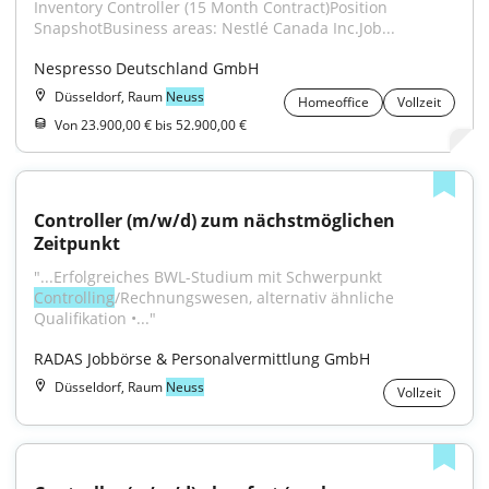
Inventory Controller (15 Month Contract)Position 
SnapshotBusiness areas: Nestlé Canada Inc.Job...
Nespresso Deutschland GmbH
Düsseldorf, Raum
Neuss
Homeoffice
Vollzeit
Von 23.900,00 € bis 52.900,00 €
Controller (m/w/d) zum nächstmöglichen 
Zeitpunkt
"...Erfolgreiches BWL-Studium mit Schwerpunkt 
Controlling
/Rechnungswesen, alternativ ähnliche 
Qualifikation •..."
RADAS Jobbörse & Personalvermittlung GmbH
Düsseldorf, Raum
Neuss
Vollzeit