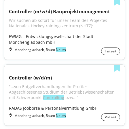
Controller (m/w/d) Bauprojektmanagement
Wir suchen ab sofort für unser Team des Projektes 
Nationales Hockeytrainingszentrum (NHTZ):...
EWMG – Entwicklungsgesellschaft der Stadt 
Mönchengladbach mbH
Mönchengladbach, Raum
Neuss
Teilzeit
Controller (w/d/m)
"...von Entgeltverhandlungen Ihr Profil: • 
Abgeschlossenes Studium der Betriebswissenschaften 
mit Schwerpunkt 
Controlling
 bzw..."
RADAS Jobbörse & Personalvermittlung GmbH
Mönchengladbach, Raum
Neuss
Vollzeit