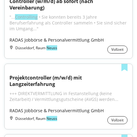
Controller (w/m/d) ab sofort (nach 
Vereinbarung)
"...
Controlling
 • Sie konnten bereits 3 Jahre 
Berufserfahrung als Controller sammeln • Sie sind sicher 
im Umgang..."
RADAS Jobbörse & Personalvermittlung GmbH
Düsseldorf, Raum
Neuss
Vollzeit
Projektcontroller (m/w/d) mit 
Langzeiterfahrung
+++ DIREKTVERMITTLUNG in Festanstellung (keine 
Zeitarbeit) / Vermittlungsgutscheine (AVGS) werden...
RADAS Jobbörse & Personalvermittlung GmbH
Düsseldorf, Raum
Neuss
Vollzeit