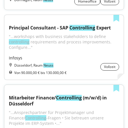
Homeoffice
Vollzeit
Principal Consultant - SAP 
Controlling
 Expert
"...workshops with business stakeholders to define 
controlling
 requirements and process improvements. 
Configure..."
Infosys
Düsseldorf, Raum
Neuss
Vollzeit
Von 90.000,00 € bis 130.000,00 €
Mitarbeiter Finance/
Controlling
 (m/w/d) in 
Düsseldorf
"...Ansprechpartner für Projektmanager und 
Finance/
Controlling
-Fragen • Sie betreuen unsere 
Projekte im ERP-System •..."