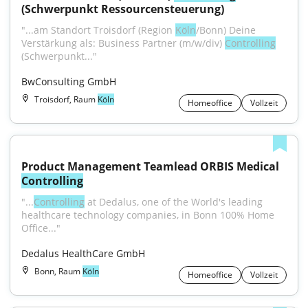
(Schwerpunkt Ressourcensteuerung)
"...am Standort Troisdorf (Region 
Köln
/Bonn) Deine 
Verstärkung als: Business Partner (m/w/div) 
Controlling
(Schwerpunkt..."
BwConsulting GmbH
Troisdorf, Raum
Köln
Homeoffice
Vollzeit
Product Management Teamlead ORBIS Medical 
Controlling
"...
Controlling
 at Dedalus, one of the World's leading 
healthcare technology companies, in Bonn 100% Home 
Office..."
Dedalus HealthCare GmbH
Bonn, Raum
Köln
Homeoffice
Vollzeit