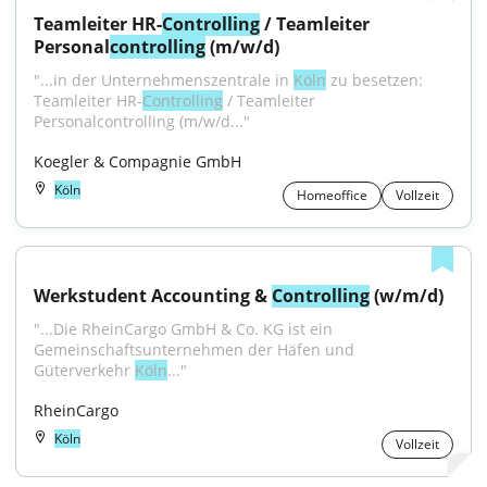
Teamleiter HR-
Controlling
 / Teamleiter 
Personal
controlling
 (m/w/d)
"...in der Unternehmenszentrale in 
Köln
 zu besetzen: 
Teamleiter HR-
Controlling
 / Teamleiter 
Personalcontrolling (m/w/d..."
Koegler & Compagnie GmbH
Köln
Homeoffice
Vollzeit
Werkstudent Accounting & 
Controlling
 (w/m/d)
"...Die RheinCargo GmbH & Co. KG ist ein 
Gemeinschaftsunternehmen der Häfen und 
Güterverkehr 
Köln
..."
RheinCargo
Köln
Vollzeit