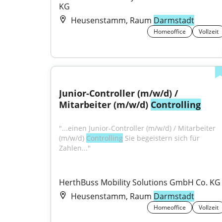
KG
Heusenstamm, Raum
Darmstadt
Homeoffice
Vollzeit
Junior-Controller (m/w/d) / 
Mitarbeiter (m/w/d) 
Controlling
"...einen Junior-Controller (m/w/d) / Mitarbeiter 
(m/w/d) 
Controlling
 Sie begeistern sich für 
Zahlen..."
HerthBuss Mobility Solutions GmbH Co. KG
Heusenstamm, Raum
Darmstadt
Homeoffice
Vollzeit