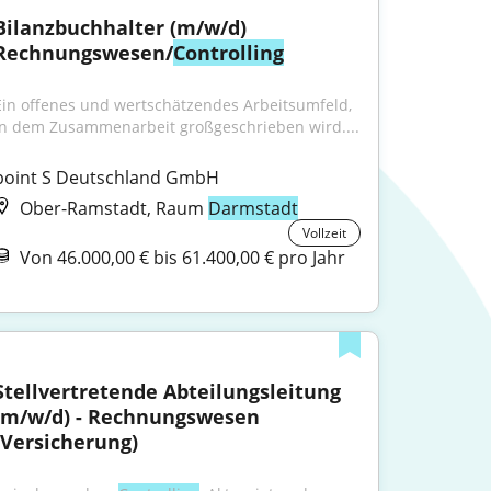
Bilanzbuchhalter (m/w/d) 
Rechnungswesen/
Controlling
Ein offenes und wertschätzendes Arbeitsumfeld, 
in dem Zusammenarbeit großgeschrieben wird....
point S Deutschland GmbH
Ober-Ramstadt, Raum
Darmstadt
Vollzeit
Von 46.000,00 € bis 61.400,00 € pro Jahr
Stellvertretende Abteilungsleitung 
(m/w/d) - Rechnungswesen 
(Versicherung)