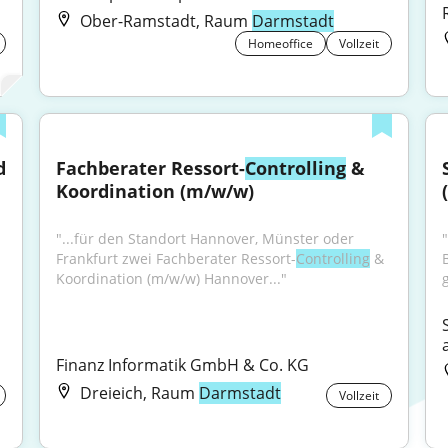
Ober-Ramstadt, Raum
Darmstadt
Homeoffice
Vollzeit
Teamleitung (m/w/d) Accounting and 
Fachberater Ressort-
Controlling
 & 
Koordination (m/w/w)
"...für den Standort Hannover, Münster oder 
Frankfurt zwei Fachberater Ressort-
Controlling
 & 
Koordination (m/w/w) Hannover..."
g
Finanz Informatik GmbH & Co. KG
Dreieich, Raum
Darmstadt
Vollzeit