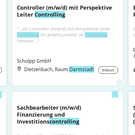
Controller (m/w/d) mit Perspektive 
Leiter 
Controlling
 
"...als Controller (m/w/d) mit Perspektive Leiter 
Controlling
 Ihr Arbeitsumfeld: Im 
Controlling
nehmen..."
Scholpp GmbH
Dietzenbach, Raum
Darmstadt
Vollzeit
Sachbearbeiter (m/w/d) 
Finanzierung und 
Investitions
controlling