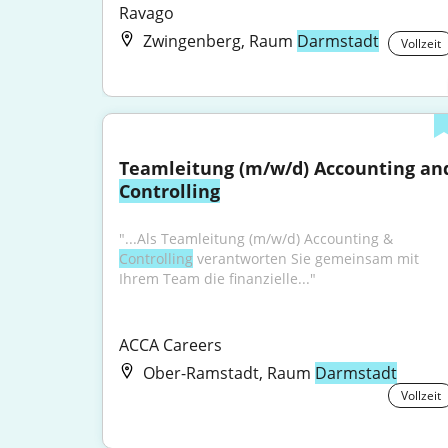
Ravago
Zwingenberg, Raum
Darmstadt
Vollzeit
Controlling
"...Als Teamleitung (m/w/d) Accounting & 
Controlling
 verantworten Sie gemeinsam mit 
Ihrem Team die finanzielle..."
ACCA Careers
Ober-Ramstadt, Raum
Darmstadt
Vollzeit