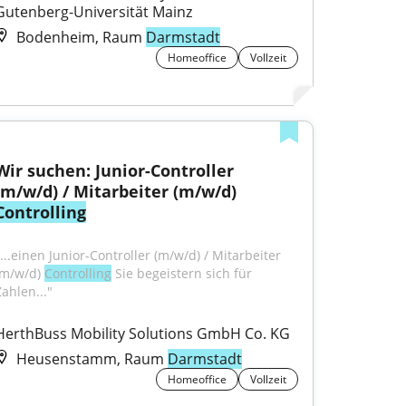
Gutenberg-Universität Mainz
Bodenheim, Raum
Darmstadt
Homeoffice
Vollzeit
Wir suchen: Junior-Controller 
(m/w/d) / Mitarbeiter (m/w/d) 
Controlling
...einen Junior-Controller (m/w/d) / Mitarbeiter 
(m/w/d) 
Controlling
 Sie begeistern sich für 
Zahlen..."
HerthBuss Mobility Solutions GmbH Co. KG
Heusenstamm, Raum
Darmstadt
Homeoffice
Vollzeit