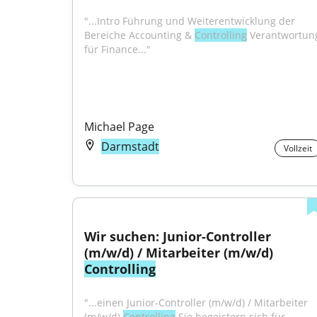
"...Intro Führung und Weiterentwicklung der 
Bereiche Accounting & 
Controlling
 Verantwortung
für Finance..."
Michael Page
Darmstadt
Vollzeit
Wir suchen: Junior-Controller 
(m/w/d) / Mitarbeiter (m/w/d) 
Controlling
"...einen Junior-Controller (m/w/d) / Mitarbeiter 
(m/w/d) 
Controlling
 Sie begeistern sich für 