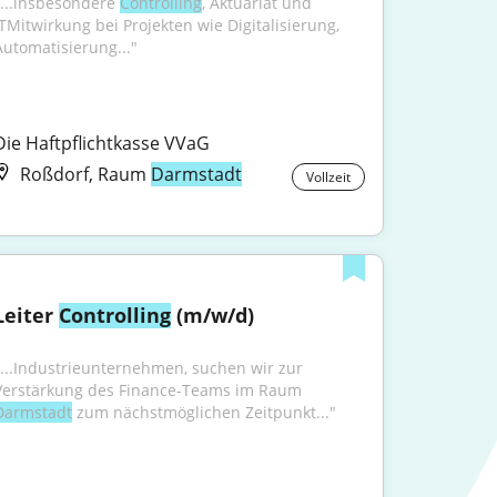
"...insbesondere 
Controlling
, Aktuariat und 
ITMitwirkung bei Projekten wie Digitalisierung, 
Automatisierung..."
Die Haftpflichtkasse VVaG
Roßdorf, Raum
Darmstadt
Vollzeit
Leiter 
Controlling
 (m/w/d)
"...Industrieunternehmen, suchen wir zur 
Verstärkung des Finance-Teams im Raum 
Darmstadt
 zum nächstmöglichen Zeitpunkt..."