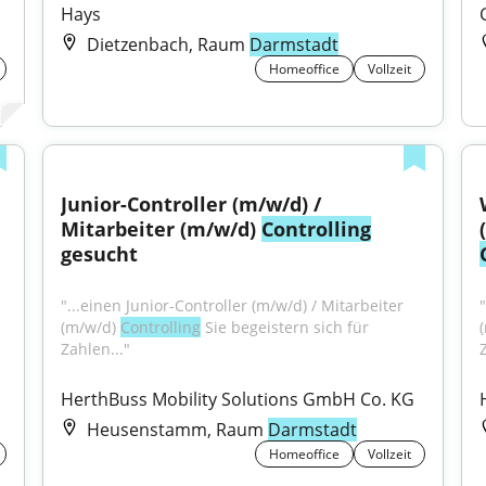
Hays
Dietzenbach, Raum
Darmstadt
Homeoffice
Vollzeit
Junior-Controller (m/w/d) / 
Mitarbeiter (m/w/d) 
Controlling
gesucht
"...einen Junior-Controller (m/w/d) / Mitarbeiter 
"
(m/w/d) 
Controlling
 Sie begeistern sich für 
Zahlen..."
HerthBuss Mobility Solutions GmbH Co. KG
Heusenstamm, Raum
Darmstadt
Homeoffice
Vollzeit