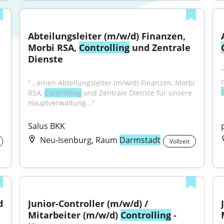
Abteilungsleiter (m/w/d) Finanzen, 
Morbi RSA, 
Controlling
 und Zentrale 
Dienste
"
"...einen Abteilungsleiter (m/w/d) Finanzen, Morbi 
RSA, 
Controlling
 und Zentrale Dienste für unsere 
Hauptverwaltung..."
Salus BKK
Neu-Isenburg, Raum
Darmstadt
Vollzeit
Teamleitung (m/w/d) Accounting and 
Junior-Controller (m/w/d) / 
Mitarbeiter (m/w/d) 
Controlling
 - 