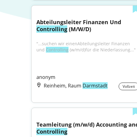
Abteilungsleiter Finanzen Und 
Controlling
 (M/W/D)
"...suchen wir einenAbteilungsleiter Finanzen 
und 
Controlling
 (w/m/d)für die Niederlassung..."
anonym
Reinheim, Raum
Darmstadt
Vollzeit
Controlling