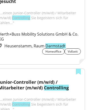
gesucht
...einen Junior-Controller (m/w/d) / Mitarbeiter 
(m/w/d) 
Controlling
 Sie begeistern sich für 
Zahlen..."
Herth+Buss Mobility Solutions GmbH & Co. 
KG
Heusenstamm, Raum
Darmstadt
Homeoffice
Vollzeit
Junior-Controller (m/w/d) / 
Mitarbeiter (m/w/d) 
Controlling
...einen Junior-Controller (m/w/d) / Mitarbeiter 
(m/w/d) 
Controlling
 Sie begeistern sich für 
Zahlen..."