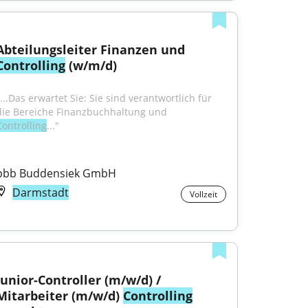
Abteilungsleiter Finanzen und 
Controlling
 (w/m/d)
...Das erwartet Sie: Sie sind verantwortlich für 
die Bereiche Finanzbuchhaltung und 
Controlling
..."
pbb Buddensiek GmbH
Darmstadt
Vollzeit
Junior-Controller (m/w/d) / 
Mitarbeiter (m/w/d) 
Controlling