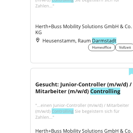
Zahlen..."
Herth+Buss Mobility Solutions GmbH & Co. 
KG
Heusenstamm, Raum
Darmstadt
Homeoffice
Vollzeit
Gesucht: Junior-Controller (m/w/d) / 
Mitarbeiter (m/w/d) 
Controlling
"...einen Junior-Controller (m/w/d) / Mitarbeiter 
(m/w/d) 
Controlling
 Sie begeistern sich für 
Zahlen..."
Herth+Buss Mobility Solutions GmbH & Co. 