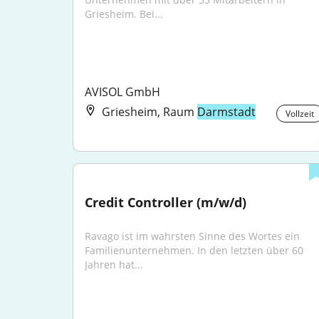
Griesheim. Bei...
AVISOL GmbH
Griesheim, Raum
Darmstadt
Vollzeit
Credit Controller (m/w/d)
Ravago ist im wahrsten Sinne des Wortes ein 
Familienunternehmen. In den letzten über 60 
Jahren hat...