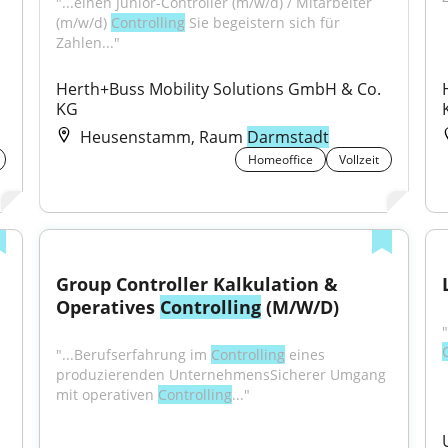
"...einen Junior-Controller (m/w/d) / Mitarbeiter 
(m/w/d) 
Controlling
 Sie begeistern sich für 
Zahlen..."
Herth+Buss Mobility Solutions GmbH & Co. 
KG
Heusenstamm, Raum
Darmstadt
Homeoffice
Vollzeit
Group Controller Kalkulation & 
Operatives 
Controlling
 (M/W/D)
"...Berufserfahrung im 
Controlling
 eines 
produzierenden UnternehmensSicherer Umgang 
mit operativen 
Controlling
..."