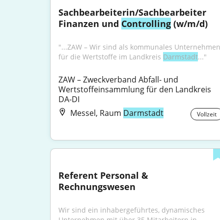
Sachbearbeiterin/Sachbearbeiter 
Finanzen und 
Controlling
 (w/m/d)
"...ZAW – Wir sind als kommunales Unternehmen
für die Wertstoffe im Landkreis 
Darmstadt
..."
ZAW – Zweckverband Abfall- und 
Wertstoffeinsammlung für den Landkreis 
DA-DI
Messel, Raum
Darmstadt
Vollzeit
Referent Personal & 
Rechnungswesen
Wir sind ein inhabergeführtes, dynamisches 
Unternehmen mit über 35 Mitarbeitern in 