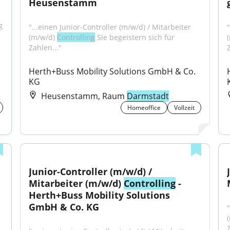
Heusenstamm
 
"...einen Junior-Controller (m/w/d) / Mitarbeiter 
"
(m/w/d) 
Controlling
 Sie begeistern sich für 
Zahlen..."
Herth+Buss Mobility Solutions GmbH & Co. 
KG
Heusenstamm, Raum
Darmstadt
Homeoffice
Vollzeit
Junior-Controller (m/w/d) / 
Mitarbeiter (m/w/d) 
Controlling
 - 
Herth+Buss Mobility Solutions 
GmbH & Co. KG
"