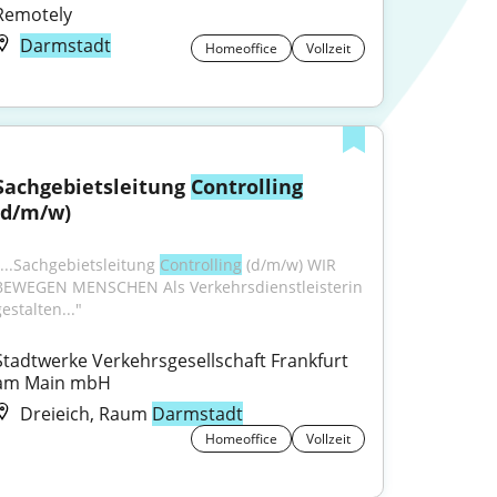
Remotely
Darmstadt
Homeoffice
Vollzeit
Sachgebietsleitung 
Controlling
(d/m/w)
"...Sachgebietsleitung 
Controlling
 (d/m/w) WIR 
BEWEGEN MENSCHEN Als Verkehrsdienstleisterin 
estalten..."
Stadtwerke Verkehrsgesellschaft Frankfurt 
am Main mbH
Dreieich, Raum
Darmstadt
Homeoffice
Vollzeit