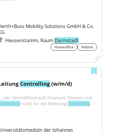
Herth+Buss Mobility Solutions GmbH & Co. 
KG
Heusenstamm, Raum
Darmstadt
Homeoffice
Vollzeit
Leitung 
Controlling
 (w/m/d)
"...Der Geschäftsbereich Finanzen, Steuern und 
Controlling
 sucht für die Abteilung 
Controlling
..."
Universitätsmedizin der Johannes 