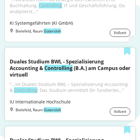
Buchhaltung, 
Controlling
, IT und Geschäftsführung. Du 
analysierst..."
KI Systemgefährten (KI GmbH)
Bielefeld, Raum
Gütersloh
Vollzeit
Duales Studium BWL - Spezialisierung 
Accounting & 
Controlling
 (B.A.) am Campus oder 
virtuell
"...im Dualen Studium BWL – Spezialisierung Accounting 
& 
Controlling
! Das Studium vermittelt Dir fundiertes..."
IU Internationale Hochschule
Bielefeld, Raum
Gütersloh
Vollzeit