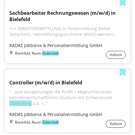
Sachbearbeiter Rechnungswesen (m/w/d) in 
Bielefeld
+++ DIREKTVERMITTLUNG in Festanstellung (keine 
Zeitarbeit) / Vermittlungsgutscheine (AVGS) werden...
RADAS Jobbörse & Personalvermittlung GmbH
Bielefeld, Raum
Gütersloh
Vollzeit
Controller (m/w/d) in Bielefeld
"...und Auswertungen Ihr Profil: • Abgeschlossenes 
betriebswirtschaftliches Studium mit Schwerpunkt 
Controlling
 o.ä. •..."
RADAS Jobbörse & Personalvermittlung GmbH
Bielefeld, Raum
Gütersloh
Vollzeit