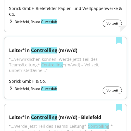
Sprick GmbH Bielefelder Papier- und Wellpappenwerke & 
Co.
Bielefeld, Raum
Gütersloh
Vollzeit
Leiter*in 
Controlling
 (m/w/d)
"...verwirklichen können. Werde jetzt Teil des 
Teams!Leitung* 
Controlling
*(m/w/d) – Vollzeit, 
unbefristetDeine..."
Sprick GmbH & Co.
Bielefeld, Raum
Gütersloh
Vollzeit
Leiter*in 
Controlling
 (m/w/d) - Bielefeld
"...Werde jetzt Teil des Teams! Leitung* 
Controlling
 *