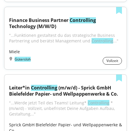
Finance Business Partner 
Controlling
Technology (M/W/D)
"...Funktionen gestaltest du das strategische Business 
Partnering und berätst Management und 
Controlling
..."
Miele
Gütersloh
Vollzeit
Leiter*in 
Controlling
 (m/w/d) - Sprick GmbH 
Bielefelder Papier- und Wellpappenwerke & Co.
"...Werde jetzt Teil des Teams! Leitung* 
Controlling
 *
(m/w/d) - Vollzeit, unbefristet Deine Aufgaben Aufbau, 
Gestaltung..."
Sprick GmbH Bielefelder Papier- und Wellpappenwerke & 
Co.