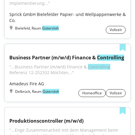
Implementierung..."
Sprick GmbH Bielefelder Papier- und Wellpappenwerke & 
Co.
Bielefeld, Raum
Gütersloh
Vollzeit
Business Partner (m/w/d) Finance & 
Controlling
"...Business Partner (m/w/d) Finance & 
Controlling
Referenz 12-252332 Möchten..."
Amadeus Fire AG
Delbrück, Raum
Gütersloh
Homeoffice
Vollzeit
Produktionscontroller (m/w/d)
"...Enge Zusammenarbeit mit dem Management beim 