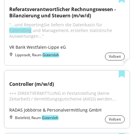
Referatsverantwortlicher Rechnungswesen - 
Bilanzierung und Steuern (m/w/d)
"...und ReportingSie liefern die Datenbasis für 
Controlling
 und Management, erstellen statistische 
Auswertungen..."
VR Bank Westfalen-Lippe eG
Lippstadt, Raum
Gütersloh
Vollzeit
Controller (m/w/d)
+++ DIREKTVERMITTLUNG in Festanstellung (keine 
Zeitarbeit) / Vermittlungsgutscheine (AVGS) werden...
RADAS Jobbörse & Personalvermittlung GmbH
Bielefeld, Raum
Gütersloh
Vollzeit