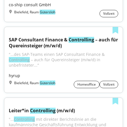
co-ship consult GmbH
Bielefeld, Raum
Gütersloh
Vollzeit
SAP Consultant Finance & 
Controlling
 – auch für 
Quereinsteiger (m/w/d)
"...des SAP-Teams einen SAP Consultant Finance & 
Controlling
 – auch für Quereinsteiger (m/w/d) in 
unbefristeter..."
hyrup
Bielefeld, Raum
Gütersloh
Homeoffice
Vollzeit
Leiter*in 
Controlling
 (m/w/d)
"...
Controlling
 mit direkter Berichtslinie an die 
kaufmännische Geschäftsführung Entwicklung und 