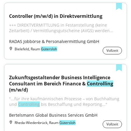
Controller (m/w/d) in Direktvermittlung
+++ DIREKTVERMITTLUNG in Festanstellung (keine 
Zeitarbeit) / Vermittlungsgutscheine (AVGS) werden...
RADAS Jobbörse & Personalvermittlung GmbH
Bielefeld, Raum
Gütersloh
Vollzeit
Zukunftsgestaltender Business Intelligence 
Consultant im Bereich Finance & 
Controlling
(m/w/d)
"...für ihre kaufmännischen Prozesse – von Buchhaltung 
und 
Controlling
 bis Beschaffung und Reporting..."
Bertelsmann Global Business Services GmbH
Rheda-Wiedenbrück, Raum
Gütersloh
Vollzeit