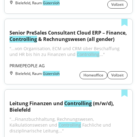
Bielefeld, Raum
Gütersloh
Vollzeit
Senior PreSales Consultant Cloud ERP – Finance, 
Controlling
 & Rechnungswesen (all gender)
"...von Organisation, ECM und CRM über Beschaffung 
und HR bis hin zu Finanzen und 
Controlling
..."
PRIMEPEOPLE AG
Bielefeld, Raum
Gütersloh
Homeoffice
Vollzeit
Leitung Finanzen und 
Controlling
 (m/w/d), 
Bielefeld
"...Finanzbuchhaltung, Rechnungswesen, 
Kalkulationswesen und 
Controlling
 Fachliche und 
disziplinarische Leitung..."