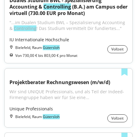
Duales Studium BWL - Spezialisierung 
Accounting & 
Controlling
 (B.A.) am Campus oder 
virtuell (730.00 EUR pro Monat)
"...im Dualen Studium BWL – Spezialisierung Accounting 
& 
Controlling
! Das Studium vermittelt Dir fundiertes..."
IU Internationale Hochschule
Bielefeld, Raum
Gütersloh
Vollzeit
Von 730,00 € bis 803,00 € pro Monat
Projektberater Rechnungswesen (m/w/d)
Wir sind UNIQUE Professionals, und als Teil der Indeed-
Firmengruppe haben wir für Sie eine...
Unique Professionals
Bielefeld, Raum
Gütersloh
Vollzeit