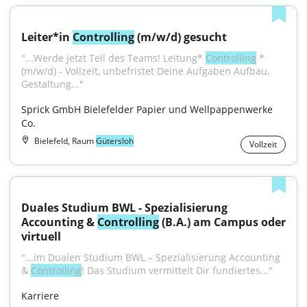
Leiter*in 
Controlling
 (m/w/d) gesucht
"...Werde jetzt Teil des Teams! Leitung* 
Controlling
 *
(m/w/d) - Vollzeit, unbefristet Deine Aufgaben Aufbau, 
Gestaltung..."
Sprick GmbH Bielefelder Papier und Wellpappenwerke 
Co.
Bielefeld, Raum
Gütersloh
Vollzeit
Duales Studium BWL - Spezialisierung 
Accounting & 
Controlling
 (B.A.) am Campus oder 
virtuell
"...im Dualen Studium BWL – Spezialisierung Accounting 
& 
Controlling
! Das Studium vermittelt Dir fundiertes..."
Karriere