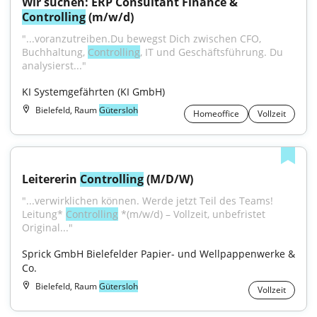
Wir suchen: ERP Consultant Finance & 
Controlling
 (m/w/d)
"...voranzutreiben.Du bewegst Dich zwischen CFO, 
Buchhaltung, 
Controlling
, IT und Geschäftsführung. Du 
analysierst..."
KI Systemgefährten (KI GmbH)
Bielefeld, Raum
Gütersloh
Homeoffice
Vollzeit
Leitererin 
Controlling
 (M/D/W)
"...verwirklichen können. Werde jetzt Teil des Teams! 
Leitung* 
Controlling
 *(m/w/d) – Vollzeit, unbefristet 
Original..."
Sprick GmbH Bielefelder Papier- und Wellpappenwerke & 
Co.
Bielefeld, Raum
Gütersloh
Vollzeit