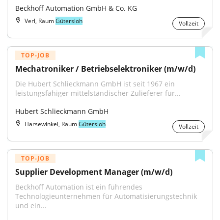
Beckhoff Automation GmbH & Co. KG
Verl, Raum
Gütersloh
Vollzeit
TOP-JOB
Mechatroniker / Betriebselektroniker (m/w/d)
Die Hubert Schlieckmann GmbH ist seit 1967 ein 
leistungsfähiger mittelständischer Zulieferer für...
Hubert Schlieckmann GmbH
Harsewinkel, Raum
Gütersloh
Vollzeit
TOP-JOB
Supplier Development Manager (m/w/d)
Beckhoff Automation ist ein führendes 
Technologieunternehmen für Automatisierungstechnik 
und ein...