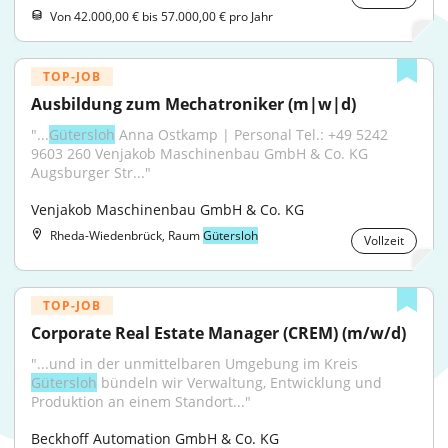
Von 42.000,00 € bis 57.000,00 € pro Jahr
TOP-JOB
Ausbildung zum Mechatroniker (m|w|d)
"...
Gütersloh
 Anna Ostkamp | Personal Tel.: +49 5242 
9603 260 Venjakob Maschinenbau GmbH & Co. KG 
Augsburger Str..."
Venjakob Maschinenbau GmbH & Co. KG
Rheda-Wiedenbrück, Raum
Gütersloh
Vollzeit
TOP-JOB
Corporate Real Estate Manager (CREM) (m/w/d)
"...und in der unmittelbaren Umgebung im Kreis 
Gütersloh
 bündeln wir Verwaltung, Entwicklung und 
Produktion an einem Standort..."
Beckhoff Automation GmbH & Co. KG