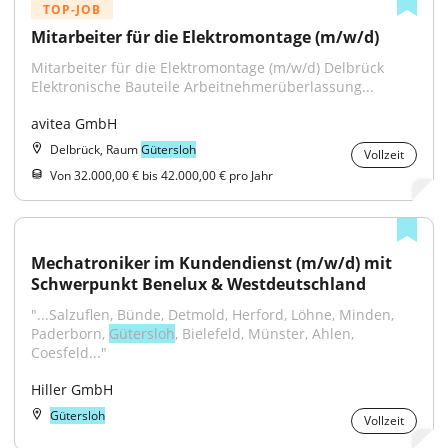
TOP-JOB
Mitarbeiter für die Elektromontage (m/w/d)
Mitarbeiter für die Elektromontage (m/w/d) Delbrück 
Elektronische Bauteile Arbeitnehmerüberlassung...
avitea GmbH
Delbrück, Raum
Gütersloh
Vollzeit
Von 32.000,00 € bis 42.000,00 € pro Jahr
Mechatroniker im Kundendienst (m/w/d) mit 
Schwerpunkt Benelux & Westdeutschland
"...Salzuflen, Bünde, Detmold, Herford, Löhne, Minden, 
Paderborn, 
Gütersloh
, Bielefeld, Münster, Ahlen, 
Coesfeld..."
Hiller GmbH
Gütersloh
Vollzeit