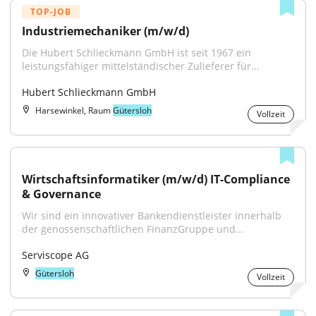
TOP-JOB
Industriemechaniker (m/w/d)
Die Hubert Schlieckmann GmbH ist seit 1967 ein 
leistungsfähiger mittelständischer Zulieferer für...
Hubert Schlieckmann GmbH
Harsewinkel, Raum
Gütersloh
Vollzeit
Wirtschaftsinformatiker (m/w/d) IT-Compliance 
& Governance
Wir sind ein innovativer Bankendienstleister innerhalb 
der genossenschaftlichen FinanzGruppe und...
Serviscope AG
Gütersloh
Vollzeit