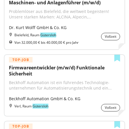
Maschinen- und Anlagenführer (m/w/d)
Problemlöser aus Bielefeld, die weltweit begeistern! 
Unsere starken Marken: ALCINA, Alpecin,...
Dr. Kurt Wolff GmbH & Co. KG
Bielefeld, Raum
Gütersloh
Vollzeit
Von 32.000,00 € bis 40.000,00 € pro Jahr
TOP-JOB
Firmwareentwickler (m/w/d) Funktionale 
Sicherheit
Beckhoff Automation ist ein führendes Technologie­
unternehmen für Automatisierungs­technik und ein...
Beckhoff Automation GmbH & Co. KG
Verl, Raum
Gütersloh
Vollzeit
TOP-JOB