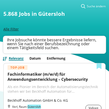
Suche ändern
5.868
Jobs in Gütersloh
Alle Filter
Ihre Jobsuche könnte bessere Ergebnisse liefern,
wenn Sie nach einer Berufsbezeichnung oder
einem Tätigkeitsfeld suchen.
Relevanz
Datum
Entfernung
TOP-JOB
Fachinformatiker (m/w/d) für 
Anwendungsentwicklung – Cybersecurity
Als ein Pionier im Bereich der Automatisierungstechnik 
stehen wir bei Beckhoff Automation für...
Beckhoff Automation GmbH & Co. KG
Verl, Raum
Gütersloh
Vollzeit