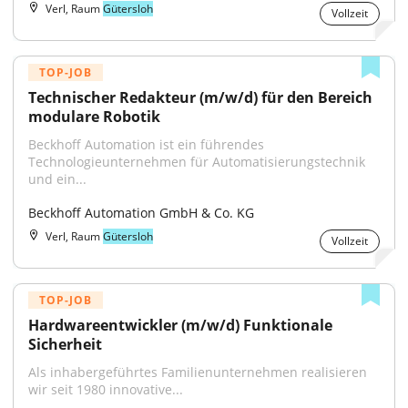
Verl, Raum
Gütersloh
Vollzeit
TOP-JOB
Technischer Redakteur (m/w/d) für den Bereich 
modulare Robotik
Beckhoff Automation ist ein führendes 
Technologieunternehmen für Automatisierungstechnik 
und ein...
Beckhoff Automation GmbH & Co. KG
Verl, Raum
Gütersloh
Vollzeit
TOP-JOB
Hardwareentwickler (m/w/d) Funktionale 
Sicherheit
Als inhabergeführtes Familienunternehmen realisieren 
wir seit 1980 innovative...