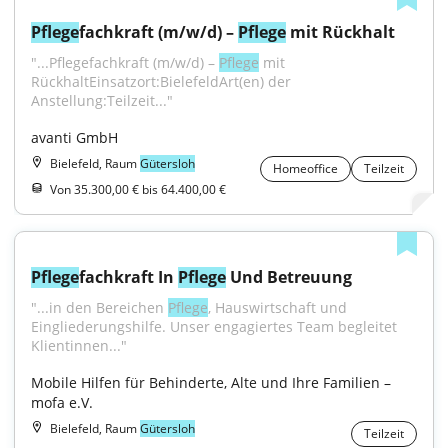
Pflege
fachkraft (m/w/d) – 
Pflege
 mit Rückhalt
"...Pflegefachkraft (m/w/d) – 
Pflege
 mit 
RückhaltEinsatzort:BielefeldArt(en) der 
Anstellung:Teilzeit..."
avanti GmbH
Bielefeld, Raum
Gütersloh
Homeoffice
Teilzeit
Von 35.300,00 € bis 64.400,00 €
Pflege
fachkraft In 
Pflege
 Und Betreuung
"...in den Bereichen 
Pflege
, Hauswirtschaft und 
Eingliederungshilfe. Unser engagiertes Team begleitet 
Klientinnen..."
Mobile Hilfen für Behinderte, Alte und Ihre Familien – 
mofa e.V.
Bielefeld, Raum
Gütersloh
Teilzeit