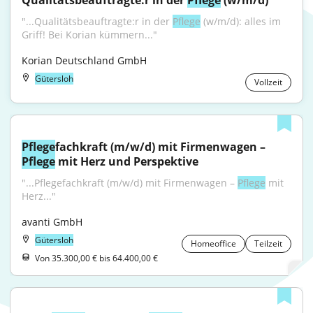
Qualitätsbeauftragte:r in der 
Pflege
 (w/m/d)
"...Qualitätsbeauftragte:r in der 
Pflege
 (w/m/d): alles im 
Griff! Bei Korian kümmern..."
Korian Deutschland GmbH
Gütersloh
Vollzeit
Pflege
fachkraft (m/w/d) mit Firmenwagen – 
Pflege
 mit Herz und Perspektive
"...Pflegefachkraft (m/w/d) mit Firmenwagen – 
Pflege
 mit 
Herz..."
avanti GmbH
Gütersloh
Homeoffice
Teilzeit
Von 35.300,00 € bis 64.400,00 €