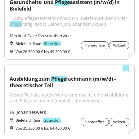
Gesundheits- und 
Pflege
assistent (m/w/d) in 
Bielefeld
"...und Pflegeassistent (m/w/d) in Bielefeld!Du bist in der 
Pflege
 tätig, liebst Deinen Job, aber bist aktuell..."
Medical Care Personalservice
Bielefeld, Raum
Gütersloh
Homeoffice
Vollzeit
Von 26.700,00 € bis 49.200,00 €
Ausbildung zum 
Pflege
fachmann (m/w/d) - 
theoretischer Teil
Werde Teil des guten Werks und mache eine Ausbildung 
zum Pflegefachmann (m/w/d) - theoretischer...
Ev. Johanneswerk
Bielefeld, Raum
Gütersloh
Homeoffice
Vollzeit
Von 35.300,00 € bis 64.400,00 €