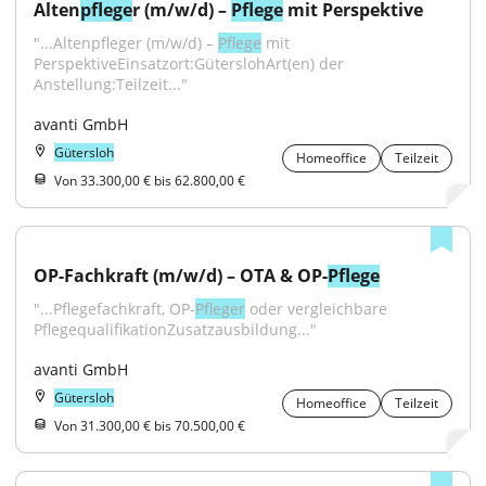
Alten
pflege
r (m/w/d) – 
Pflege
 mit Perspektive
"...Altenpfleger (m/w/d) – 
Pflege
 mit 
PerspektiveEinsatzort:GüterslohArt(en) der 
Anstellung:Teilzeit..."
avanti GmbH
Gütersloh
Homeoffice
Teilzeit
Von 33.300,00 € bis 62.800,00 €
OP-Fachkraft (m/w/d) – OTA & OP-
Pflege
"...Pflegefachkraft, OP-
Pfleger
 oder vergleichbare 
PflegequalifikationZusatzausbildung..."
avanti GmbH
Gütersloh
Homeoffice
Teilzeit
Von 31.300,00 € bis 70.500,00 €