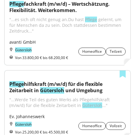
Pflege
fachkraft (m/w/d) – Wertschätzung. 
Flexibilität. Weiterkommen.
"...es sich oft nicht genug an.Du hast 
Pflege
 gelernt, um 
für Menschen da zu sein. Doch stattdessen bestimmen 
Zeitdruck..."
avanti GmbH
Gütersloh
Homeoffice
Teilzeit
Von 33.800,00 € bis 68.200,00 €
Pflege
hilfskraft (m/w/d) für die flexible 
Zeitarbeit in 
Gütersloh
 und Umgebung
"...Werde Teil des guten Werks als Pflegehilfskraft 
(m/w/d) für die flexible Zeitarbeit in 
Gütersloh
..."
Ev. Johanneswerk
Gütersloh
Homeoffice
Vollzeit
Von 25.200,00 € bis 45.500,00 €