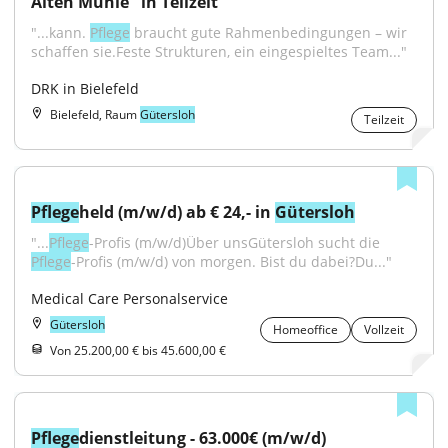
Alten Mühle" in Teilzeit
"...kann. 
Pflege
 braucht gute Rahmenbedingungen – wir 
schaffen sie.Feste Strukturen, ein eingespieltes Team..."
DRK in Bielefeld
Bielefeld, Raum
Gütersloh
Teilzeit
Pflege
held (m/w/d) ab € 24,- in 
Gütersloh
"...
Pflege
-Profis (m/w/d)Über unsGütersloh sucht die 
Pflege
-Profis (m/w/d) von morgen. Bist du dabei?Du..."
Medical Care Personalservice
Gütersloh
Homeoffice
Vollzeit
Von 25.200,00 € bis 45.600,00 €
Pflege
dienstleitung - 63.000€ (m/w/d)