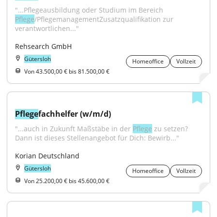
"...Pflegeausbildung oder Studium im Bereich 
Pflege
/PflegemanagementZusatzqualifikation zur 
verantwortlichen..."
Rehsearch GmbH
Gütersloh
Homeoffice
Vollzeit
Von 43.500,00 € bis 81.500,00 €
Pflege
fachhelfer (w/m/d)
"...auch in Zukunft Maßstäbe in der 
Pflege
 zu setzen? 
Dann ist dieses Stellenangebot für Dich: Bewirb..."
Korian Deutschland
Gütersloh
Homeoffice
Vollzeit
Von 25.200,00 € bis 45.600,00 €