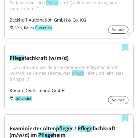
Tätigkeitsbereich 
Pflege
 und Qualitätssicherung von 
Lieferanten..."
Beckhoff Automation GmbH & Co. KG
Verl, Raum
Gütersloh
Vollzeit
Pflege
fachkraft (w/m/d)
"...zu uns und werde als examinierte Pflegefachkraft 
(w/m/d) Teil eines Teams, das 
Pflege
 liebt und lebt. Das 
bringst..."
Korian Deutschland GmbH
Gütersloh
Vollzeit
Examinierter Alten
pflege
r / 
Pflege
fachkraft 
(m/w/d) im 
Pflege
heim