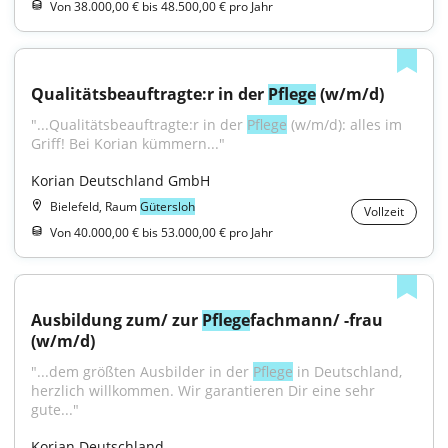
Von 38.000,00 € bis 48.500,00 € pro Jahr
Qualitätsbeauftragte:r in der 
Pflege
 (w/m/d)
"...Qualitätsbeauftragte:r in der 
Pflege
 (w/m/d): alles im 
Griff! Bei Korian kümmern..."
Korian Deutschland GmbH
Bielefeld, Raum
Gütersloh
Vollzeit
Von 40.000,00 € bis 53.000,00 € pro Jahr
Ausbildung zum/ zur 
Pflege
fachmann/ -frau 
(w/m/d)
"...dem größten Ausbilder in der 
Pflege
 in Deutschland, 
herzlich willkommen. Wir garantieren Dir eine sehr 
gute..."
Korian Deutschland