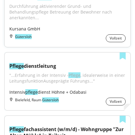
Durchführung aktivierender Grund- und 
Behandlungspflege Betreuung der Bewohner nach 
anerkannten...
Kursana GmbH
Gütersloh
Vollzeit
Pflege
dienstleitung
"...Erfahrung in der Intensiv -
Pflege
, idealerweise in einer 
LeitungsfunktionAusgeprägte Führungs..."
Intensiv
pflege
dienst Höhne + Odabasi
Bielefeld, Raum
Gütersloh
Vollzeit
Pflege
fachassistent (w/m/d) - Wohngruppe "Zur 