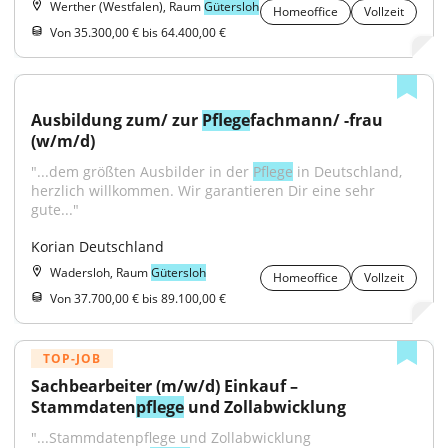
Werther (Westfalen), Raum
Gütersloh
Homeoffice
Vollzeit
Von 35.300,00 € bis 64.400,00 €
Ausbildung zum/ zur 
Pflege
fachmann/ -frau 
(w/m/d)
"...dem größten Ausbilder in der 
Pflege
 in Deutschland, 
herzlich willkommen. Wir garantieren Dir eine sehr 
gute..."
Korian Deutschland
Wadersloh, Raum
Gütersloh
Homeoffice
Vollzeit
Von 37.700,00 € bis 89.100,00 €
TOP-JOB
Sachbearbeiter (m/w/d) Einkauf – 
Stammdaten
pflege
 und Zollabwicklung
"...Stammdatenpflege und Zollabwicklung 