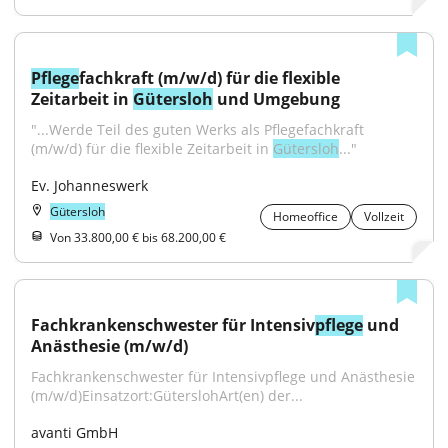
Pflege
fachkraft (m/w/d) für die flexible 
Zeitarbeit in 
Gütersloh
 und Umgebung
"...Werde Teil des guten Werks als Pflegefachkraft 
(m/w/d) für die flexible Zeitarbeit in 
Gütersloh
..."
Ev. Johanneswerk
Gütersloh
Homeoffice
Vollzeit
Von 33.800,00 € bis 68.200,00 €
Fachkrankenschwester für Intensiv
pflege
 und 
Anästhesie (m/w/d)
Fachkrankenschwester für Intensivpflege und Anästhesie 
(m/w/d)Einsatzort:GüterslohArt(en) der...
avanti GmbH