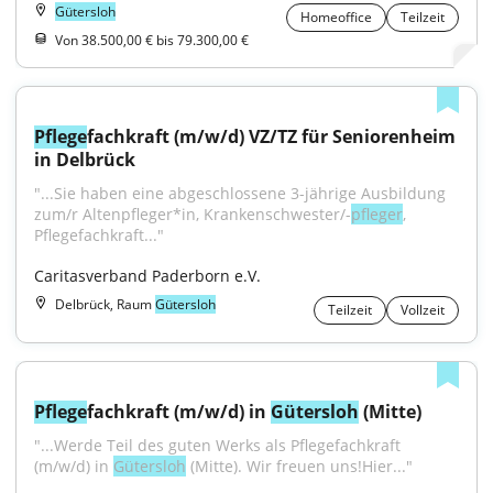
Gütersloh
Homeoffice
Teilzeit
Von 38.500,00 € bis 79.300,00 €
Pflege
fachkraft (m/w/d) VZ/TZ für Seniorenheim 
in Delbrück
"...Sie haben eine abgeschlossene 3-jährige Ausbildung 
zum/r Altenpfleger*in, Krankenschwester/-
pfleger
, 
Pflegefachkraft..."
Caritasverband Paderborn e.V.
Delbrück, Raum
Gütersloh
Teilzeit
Vollzeit
Pflege
fachkraft (m/w/d) in 
Gütersloh
 (Mitte)
"...Werde Teil des guten Werks als Pflegefachkraft 
(m/w/d) in 
Gütersloh
 (Mitte). Wir freuen uns!Hier..."