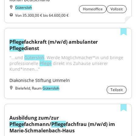
Gütersloh
Homeoffice
Vollzeit
Von 35.300,00 € bis 64.600,00 €
Pflege
fachkraft (m/w/d) ambulanter 
Pflege
dienst
"...und 
Gütersloh
. Werde Möglichmacher*in und bringe 
professionelle 
Pflege
 direkt ins Zuhause unserer 
Kund*innen..."
Diakonische Stiftung Ummeln
Bielefeld, Raum
Gütersloh
Teilzeit
Ausbildung zum/zur 
Pflege
fachmann/
Pflege
fachfrau (m/w/d) im 
Marie-Schmalenbach-Haus