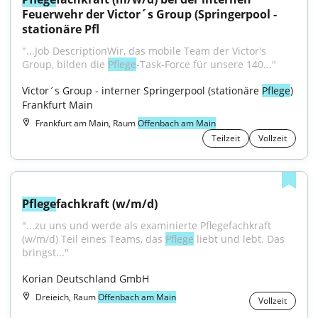
Feuerwehr der Victor´s Group (Springerpool - 
stationäre Pfl
"...Job DescriptionWir, das mobile Team der Victor's 
Group, bilden die 
Pflege
-Task-Force für unsere 140..."
Victor´s Group - interner Springerpool (stationäre 
Pflege
) 
Frankfurt Main
Frankfurt am Main, Raum
Offenbach am Main
Teilzeit
Vollzeit
Pflege
fachkraft (w/m/d)
"...zu uns und werde als examinierte Pflegefachkraft 
(w/m/d) Teil eines Teams, das 
Pflege
 liebt und lebt. Das 
bringst..."
Korian Deutschland GmbH
Dreieich, Raum
Offenbach am Main
Vollzeit