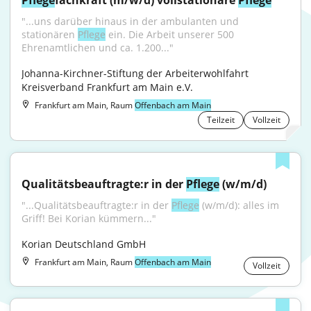
Pflege
fachkraft (m/w/d) vollstationäre 
Pflege
"...uns darüber hinaus in der ambulanten und 
stationären 
Pflege
 ein. Die Arbeit unserer 500 
Ehrenamtlichen und ca. 1.200..."
Johanna-Kirchner-Stiftung der Arbeiterwohlfahrt 
Kreisverband Frankfurt am Main e.V.
Frankfurt am Main, Raum
Offenbach am Main
Teilzeit
Vollzeit
Qualitätsbeauftragte:r in der 
Pflege
 (w/m/d)
"...Qualitätsbeauftragte:r in der 
Pflege
 (w/m/d): alles im 
Griff! Bei Korian kümmern..."
Korian Deutschland GmbH
Frankfurt am Main, Raum
Offenbach am Main
Vollzeit