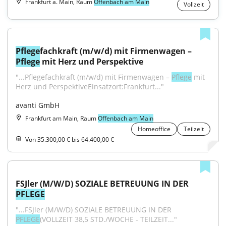
Frankfurt a. Main, Raum
Offenbach am Main
Vollzeit
Pflege
fachkraft (m/w/d) mit Firmenwagen – 
Pflege
 mit Herz und Perspektive
"...Pflegefachkraft (m/w/d) mit Firmenwagen – 
Pflege
 mit 
Herz und PerspektiveEinsatzort:Frankfurt..."
avanti GmbH
Frankfurt am Main, Raum
Offenbach am Main
Homeoffice
Teilzeit
Von 35.300,00 € bis 64.400,00 €
FSJler (M/W/D) SOZIALE BETREUUNG IN DER 
PFLEGE
"...FSJler (M/W/D) SOZIALE BETREUUNG IN DER 
PFLEGE
(VOLLZEIT 38,5 STD./WOCHE - TEILZEIT..."