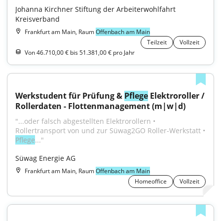
Johanna Kirchner Stiftung der Arbeiterwohlfahrt 
Kreisverband
Frankfurt am Main, Raum
Offenbach am Main
Teilzeit
Vollzeit
Von 46.710,00 € bis 51.381,00 € pro Jahr
Werkstudent für Prüfung & 
Pflege
 Elektroroller / 
Rollerdaten - Flottenmanagement (m|w|d)
"...oder falsch abgestellten Elektrorollern • 
Rollertransport von und zur Süwag2GO Roller-Werkstatt • 
Pflege
..."
Süwag Energie AG
Frankfurt am Main, Raum
Offenbach am Main
Homeoffice
Vollzeit