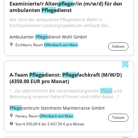
Examinierte/r Alten
pflege
r/in (m/w/d) für den 
ambulanten 
Pflege
dienst
Wir sind der ambulante Pflegedienst Wohl in 
EschbornUnser Leistungsspektrum umfasst die...
Ambulanter 
Pflege
dienst Wohl GmbH
Eschborn, Raum
Offenbach am Main
Vollzeit
A-Team 
Pflege
dienst: 
Pflege
fachkraft (M/W/D) 
(4350.00 EUR pro Monat)
"...Du übernimmst die verantwortungsvolle 
Pflege
 und 
Betreuung unserer Patient*innen und hilfst dabei..."
Pflege
zentrum Steinheim Mainterrasse GmbH
Hanau, Raum
Offenbach am Main
Teilzeit
Von 4.350,00 € bis 5.437,50 € pro Monat