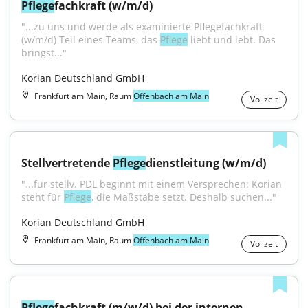
Pflege
fachkraft (w/m/d)
"...zu uns und werde als examinierte Pflegefachkraft 
(w/m/d) Teil eines Teams, das 
Pflege
 liebt und lebt. Das 
bringst..."
Korian Deutschland GmbH
Frankfurt am Main, Raum
Offenbach am Main
Vollzeit
Stellvertretende 
Pflege
dienstleitung (w/m/d)
"...für stellv. PDL beginnt mit einem Versprechen: Korian 
steht für 
Pflege
, die Maßstäbe setzt. Deshalb suchen..."
Korian Deutschland GmbH
Frankfurt am Main, Raum
Offenbach am Main
Vollzeit
Pflege
fachkraft (m/w/d) bei der internen 