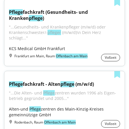
Pflege
fachkraft (Gesundheits- und 
Kranken
pflege
)
"...Gesundheits- und Krankenpfleger (m/w/d) oder 
Krankenschwester/-
pfleger
 (m/w/d)\n Dein Herz 
schlägt..."
KCS Medical GmbH Frankfurt
Frankfurt am Main, Raum
Offenbach am Main
Vollzeit
Pflege
fachkraft - Alten
pflege
 (m/w/d)
"...Die Alten- und 
Pflege
­zentren wurden 1996 als Eigen­
betrieb gegründet und 2005..."
Alten-und 
Pflege
zentren des Main-Kinzig-Kreises 
gemeinnützige GmbH
Rodenbach, Raum
Offenbach am Main
Vollzeit