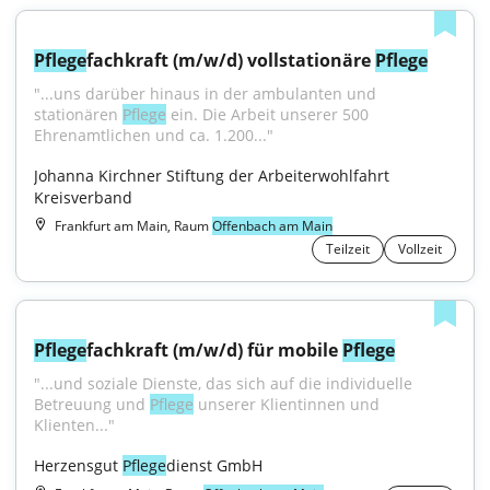
Pflege
fachkraft (m/w/d) vollstationäre 
Pflege
"...uns darüber hinaus in der ambulanten und 
stationären 
Pflege
 ein. Die Arbeit unserer 500 
Ehrenamtlichen und ca. 1.200..."
Johanna Kirchner Stiftung der Arbeiterwohlfahrt 
Kreisverband
Frankfurt am Main, Raum
Offenbach am Main
Teilzeit
Vollzeit
Pflege
fachkraft (m/w/d) für mobile 
Pflege
"...und soziale Dienste, das sich auf die individuelle 
Betreuung und 
Pflege
 unserer Klientinnen und 
Klienten..."
Herzensgut 
Pflege
dienst GmbH