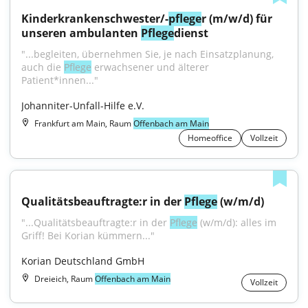
Kinderkrankenschwester/-
pflege
r (m/w/d) für 
unseren ambulanten 
Pflege
dienst
"...begleiten, übernehmen Sie, je nach Einsatzplanung, 
auch die 
Pflege
 erwachsener und älterer 
Patient*innen..."
Johanniter-Unfall-Hilfe e.V.
Frankfurt am Main, Raum
Offenbach am Main
Homeoffice
Vollzeit
Qualitätsbeauftragte:r in der 
Pflege
 (w/m/d)
"...Qualitätsbeauftragte:r in der 
Pflege
 (w/m/d): alles im 
Griff! Bei Korian kümmern..."
Korian Deutschland GmbH
Dreieich, Raum
Offenbach am Main
Vollzeit