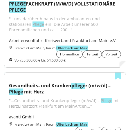
PFLEGE
FACHKRAFT (M/W/D) VOLLSTATIONÄRE 
PFLEGE
"...uns darüber hinaus in der ambulanten und 
stationären 
Pflege
 ein. Die Arbeit unserer 500 
Ehrenamtlichen und ca. 1.200..."
Arbeiterwohlfahrt Kreisverband Frankfurt am Main e.V.
Frankfurt am Main, Raum
Offenbach am Main
Homeoffice
Teilzeit
Vollzeit
Von 35.300,00 € bis 64.600,00 €
Gesundheits- und Kranken
pflege
r (m/w/d) – 
Pflege
 mit Herz
"...Gesundheits- und Krankenpfleger (m/w/d) – 
Pflege
 mit 
HerzEinsatzort:Frankfurt am MainArt(en..."
avanti GmbH
Frankfurt am Main, Raum
Offenbach am Main