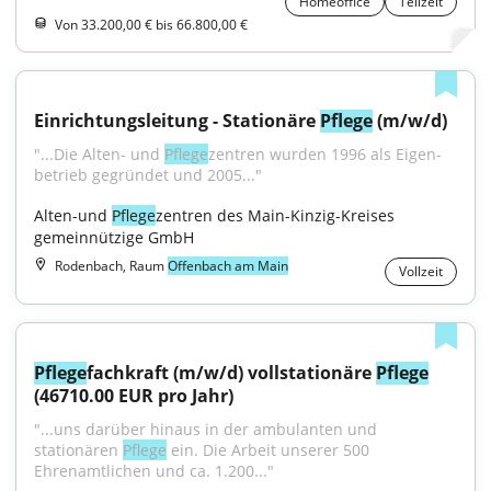
Homeoffice
Teilzeit
Von 33.200,00 € bis 66.800,00 €
Einrichtungsleitung - Stationäre 
Pflege
 (m/w/d)
"...Die Alten- und 
Pflege
­zentren wurden 1996 als Eigen­
betrieb gegründet und 2005..."
Alten-und 
Pflege
zentren des Main-Kinzig-Kreises 
gemeinnützige GmbH
Rodenbach, Raum
Offenbach am Main
Vollzeit
Pflege
fachkraft (m/w/d) vollstationäre 
Pflege
(46710.00 EUR pro Jahr)
"...uns darüber hinaus in der ambulanten und 
stationären 
Pflege
 ein. Die Arbeit unserer 500 
Ehrenamtlichen und ca. 1.200..."