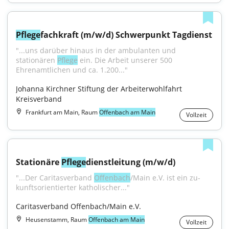
Pflege
fachkraft (m/w/d) Schwerpunkt Tagdienst
"...uns darüber hinaus in der ambulanten und 
stationären 
Pflege
 ein. Die Arbeit unserer 500 
Ehrenamtlichen und ca. 1.200..."
Johanna Kirchner Stiftung der Arbeiterwohlfahrt 
Kreisverband
Frankfurt am Main, Raum
Offenbach am Main
Vollzeit
Stationäre 
Pflege
dienstleitung (m/w/d)
"...Der Caritasverband 
Offenbach
/Main e.V. ist ein zu­
kunftsorientierter katholischer..."
Caritasverband Offenbach/Main e.V.
Heusenstamm, Raum
Offenbach am Main
Vollzeit