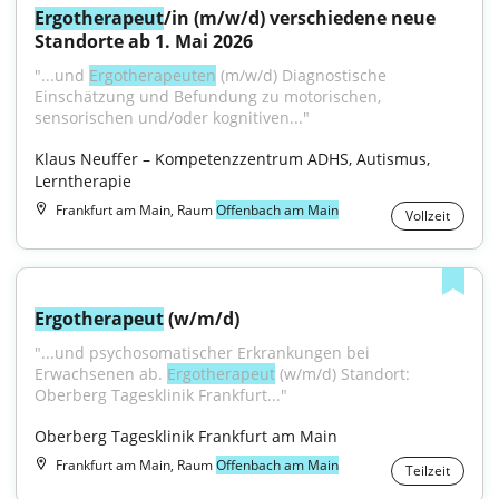
Ergotherapeut
/in (m/w/d) verschiedene neue 
Standorte ab 1. Mai 2026
"...und 
Ergotherapeuten
 (m/w/d) Diagnostische 
Einschätzung und Befundung zu motorischen, 
sensorischen und/oder kognitiven..."
Klaus Neuffer – Kompetenzzentrum ADHS, Autismus, 
Lerntherapie
Frankfurt am Main, Raum
Offenbach am Main
Vollzeit
Ergotherapeut
 (w/m/d)
"...und psychosomatischer Erkrankungen bei 
Erwachsenen ab. 
Ergotherapeut
 (w/m/d) Standort: 
Oberberg Tagesklinik Frankfurt..."
Oberberg Tagesklinik Frankfurt am Main
Frankfurt am Main, Raum
Offenbach am Main
Teilzeit