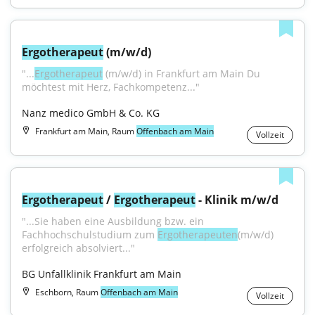
Ergotherapeut
 (m/w/d)
"...
Ergotherapeut
 (m/w/d) in Frankfurt am Main Du 
möchtest mit Herz, Fachkompetenz..."
Nanz medico GmbH & Co. KG
Frankfurt am Main, Raum
Offenbach am Main
Vollzeit
Ergotherapeut
 / 
Ergotherapeut
 - Klinik m/w/d
"...Sie haben eine Ausbildung bzw. ein 
Fachhochschulstudium zum 
Ergotherapeuten
(m/w/d) 
erfolgreich absolviert..."
BG Unfallklinik Frankfurt am Main
Eschborn, Raum
Offenbach am Main
Vollzeit