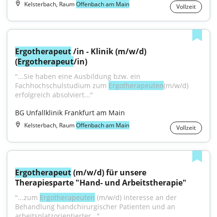
Kelsterbach, Raum
Offenbach am Main
Vollzeit
Ergotherapeut
 /in - Klinik (m/w/d) 
(
Ergotherapeut
/in)
"...Sie haben eine Ausbildung bzw. ein 
Fachhochschulstudium zum 
Ergotherapeuten
(m/w/d) 
erfolgreich absolviert..."
BG Unfallklinik Frankfurt am Main
Kelsterbach, Raum
Offenbach am Main
Vollzeit
Ergotherapeut
 (m/w/d) für unsere 
Therapiesparte "Hand- und Arbeitstherapie"
"...zum 
Ergotherapeuten
 (m/w/d) Interesse an der 
Behandlung handchirurgischer Patienten und an 
arbeitsplatzorientierter..."