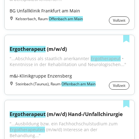
BG Unfallklinik Frankfurt am Main
Kelsterbach, Raum
Offenbach am Main
Vollzeit
Ergotherapeut
 (m/w/d)
"...Abschluss als staatlich anerkannter 
Ergotherapeut
 • 
Kenntnisse in der Rehabilitation und Neurologischen..."
m&i-Klinikgruppe Enzensberg
Steinbach (Taunus), Raum
Offenbach am Main
Vollzeit
Ergotherapeut
 (m/w/d) Hand-/Unfallchirurgie
"...Ausbildung bzw. ein Fachhochschulstudium zum 
Ergotherapeuten
 (m/w/d) Interesse an der 
Behandlung..."