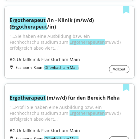
Ergotherapeut
 /in - Klinik (m/w/d) 
(
Ergotherapeut
/in)
"...Sie haben eine Ausbildung bzw. ein 
Fachhochschulstudium zum 
Ergotherapeuten
(m/w/d) 
erfolgreich absolviert..."
BG Unfallklinik Frankfurt am Main
Eschborn, Raum
Offenbach am Main
Vollzeit
Ergotherapeut
 (m/w/d) für den Bereich Reha
"...Profil Sie haben eine Ausbildung bzw. ein 
Fachhochschulstudium zum 
Ergotherapeuten
(m/w/d) 
erfolgreich absolviert..."
BG Unfallklinik Frankfurt am Main
Eschborn, Raum
Offenbach am Main