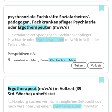
psychosoziale Fachkräfte Sozialarbeiter/-
pädagogen, Fachkrankenpfleger Psychiatrie 
oder 
Ergotherapeut
en (m/w/d)
"...Sozialarbeiter/-pädagogen, Fachkrankenpfleger 
Psychiatrie oder 
Ergotherapeuten
 (m/w/d) in Voll- oder 
Teilzeit.Als..."
Perspektiven e.V.
Frankfurt am Main, Raum
Offenbach am Main
Teilzeit
Vollzeit
Ergotherapeut
 (m/w/d) in Vollzeit (39 
Std./Woche) unbefristet
"...Homburg suchen wir nächstmöglichen Zeitpunkt oder 
nach Vereinbarung eine/n 
Ergotherapeut/in
 (m/w/d)in..."