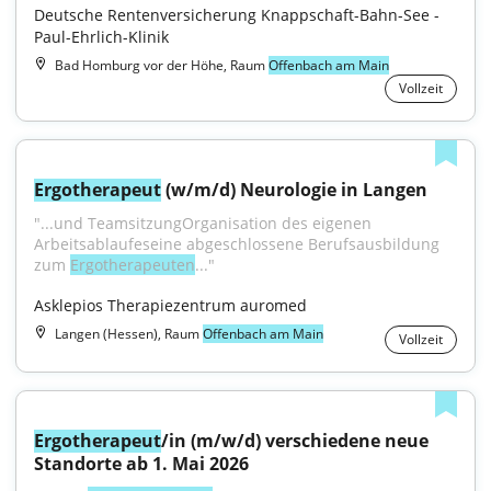
Deutsche Rentenversicherung Knappschaft-Bahn-See - 
Paul-Ehrlich-Klinik
Bad Homburg vor der Höhe, Raum
Offenbach am Main
Vollzeit
Ergotherapeut
 (w/m/d) Neurologie in Langen
"...und TeamsitzungOrganisation des eigenen 
Arbeitsablaufeseine abgeschlossene Berufsausbildung 
zum 
Ergotherapeuten
..."
Asklepios Therapiezentrum auromed
Langen (Hessen), Raum
Offenbach am Main
Vollzeit
Ergotherapeut
/in (m/w/d) verschiedene neue 
Standorte ab 1. Mai 2026