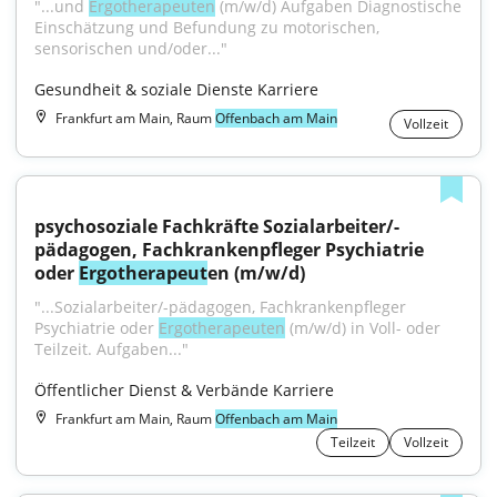
"...und 
Ergotherapeuten
 (m/w/d) Aufgaben Diagnostische 
Einschätzung und Befundung zu motorischen, 
sensorischen und/oder..."
Gesundheit & soziale Dienste Karriere
Frankfurt am Main, Raum
Offenbach am Main
Vollzeit
psychosoziale Fachkräfte Sozialarbeiter/-
pädagogen, Fachkrankenpfleger Psychiatrie 
oder 
Ergotherapeut
en (m/w/d)
"...Sozialarbeiter/-pädagogen, Fachkrankenpfleger 
Psychiatrie oder 
Ergotherapeuten
 (m/w/d) in Voll- oder 
Teilzeit. Aufgaben..."
Öffentlicher Dienst & Verbände Karriere
Frankfurt am Main, Raum
Offenbach am Main
Teilzeit
Vollzeit