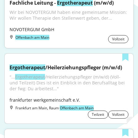
Fachliche Leitung - 
Ergotherapeut
 (m/w/d)
Wir bei NOVOTERGUM haben eine gemeinsame Mission: 
Wir wollen Therapie den Stellenwert geben, der...
NOVOTERGUM GmbH
Offenbach am Main
Vollzeit
Ergotherapeut
/Heilerziehungspfleger (m/w/d)
"...
Ergotherapeut
/Heilerziehungspfleger (m/w/d) (Voll- 
und Teilzeit) Dies ist ein Einblick in den Berufsalltag bei 
der fwg: Du arbeitest..."
frankfurter werkgemeinschaft e.V.
Frankfurt am Main, Raum
Offenbach am Main
Teilzeit
Vollzeit