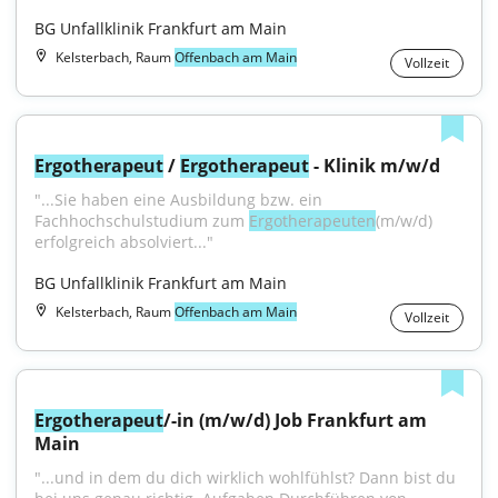
BG Unfallklinik Frankfurt am Main
Kelsterbach, Raum
Offenbach am Main
Vollzeit
Ergotherapeut
 / 
Ergotherapeut
 - Klinik m/w/d
"...Sie haben eine Ausbildung bzw. ein 
Fachhochschulstudium zum 
Ergotherapeuten
(m/w/d) 
erfolgreich absolviert..."
BG Unfallklinik Frankfurt am Main
Kelsterbach, Raum
Offenbach am Main
Vollzeit
Ergotherapeut
/-in (m/w/d) Job Frankfurt am 
Main
"...und in dem du dich wirklich wohlfühlst? Dann bist du 