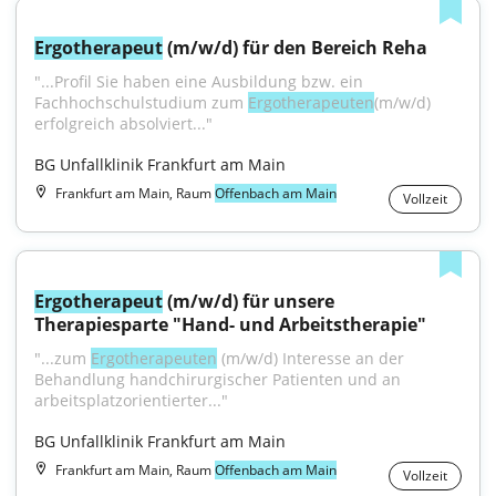
Ergotherapeut
 (m/w/d) für den Bereich Reha
"...Profil Sie haben eine Ausbildung bzw. ein 
Fachhochschulstudium zum 
Ergotherapeuten
(m/w/d) 
erfolgreich absolviert..."
BG Unfallklinik Frankfurt am Main
Frankfurt am Main, Raum
Offenbach am Main
Vollzeit
Ergotherapeut
 (m/w/d) für unsere 
Therapiesparte "Hand- und Arbeitstherapie"
"...zum 
Ergotherapeuten
 (m/w/d) Interesse an der 
Behandlung handchirurgischer Patienten und an 
arbeitsplatzorientierter..."
BG Unfallklinik Frankfurt am Main
Frankfurt am Main, Raum
Offenbach am Main
Vollzeit