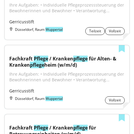
Ihre Aufgaben: • Individuelle Pflegeprozesssteuerung der 
Bewohnerinnen und Bewohner • Verantwortung...
Gerricusstift
Düsseldorf, Raum
Wuppertal
Teilzeit
Vollzeit
Fachkraft 
Pflege
 / Kranken
pflege
 für Alten- & 
Kranken
pflege
heim (w/m/d)
Ihre Aufgaben: • Individuelle Pflegeprozesssteuerung der 
Bewohnerinnen und Bewohner • Verantwortung...
Gerricusstift
Düsseldorf, Raum
Wuppertal
Vollzeit
Fachkraft 
Pflege
 / Kranken
pflege
 für 