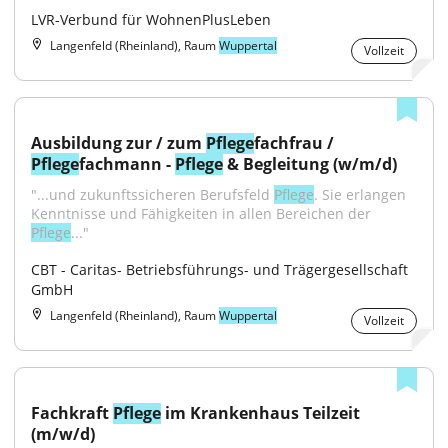
LVR-Verbund für WohnenPlusLeben
Langenfeld (Rheinland), Raum
Wuppertal
Vollzeit
Ausbildung zur / zum 
Pflege
fachfrau / 
Pflege
fachmann - 
Pflege
 & Begleitung (w/m/d)
"...und zukunftssicheren Berufsfeld 
Pflege
. Sie erlangen 
Kenntnisse und Fähigkeiten in allen Bereichen der 
Pflege
..."
CBT - Caritas- Betriebsführungs- und Trägergesellschaft 
GmbH
Langenfeld (Rheinland), Raum
Wuppertal
Vollzeit
Fachkraft 
Pflege
 im Krankenhaus Teilzeit 
(m/w/d)