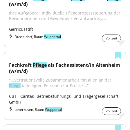
(w/m/d)
Ihre Aufgaben: • Individuelle Pflegeprozesssteuerung der 
Bewohnerinnen und Bewohner • Verantwortung...
Gerricusstift
Düsseldorf, Raum
Wuppertal
Vollzeit
Fachkraft 
Pflege
 als Fachassistent/in Altenheim 
(w/m/d)
"...Vertrauensvolle Zusammenarbeit mit allen an der 
Pflege
 beteiligten Personen Ihr Profil: •..."
CBT - Caritas- Betriebsführungs- und Trägergesellschaft 
GmbH
Leverkusen, Raum
Wuppertal
Vollzeit