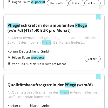
Hagen, Raum
Wuppertal
Homeoffice
Teilzeit
Vollzeit
Pflege
fachkraft in der ambulanten 
Pflege
(w/m/d) (4181.40 EUR pro Monat)
"...Dienst (w/m/d) und gestalte gemeinsam mit uns die 
Zukunft der mobilen 
Pflege
. Bei Korian findest..."
Korian Deutschland GmbH
Hilden, Raum
Wuppertal
Vollzeit
Von 4.181,40 € bis 4.646,00 € pro Monat
Qualitätsbeauftragte:r in der 
Pflege
 (w/m/d)
"...Qualitätsbeauftragte:r in der 
Pflege
 (w/m/d): alles im 
Griff! Bei Korian kümmern..."
Korian Deutschland GmbH