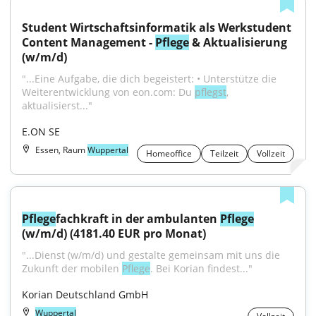
Student Wirtschaftsinformatik als Werkstudent 
Content Management - 
Pflege
 & Aktualisierung 
(w/m/d)
"...Eine Aufgabe, die dich begeistert: • Unterstütze die 
Weiterentwicklung von eon.com: Du 
pflegst
, 
aktualisierst..."
E.ON SE
Essen, Raum
Wuppertal
Homeoffice
Teilzeit
Vollzeit
Pflege
fachkraft in der ambulanten 
Pflege
(w/m/d) (4181.40 EUR pro Monat)
"...Dienst (w/m/d) und gestalte gemeinsam mit uns die 
Zukunft der mobilen 
Pflege
. Bei Korian findest..."
Korian Deutschland GmbH
Wuppertal