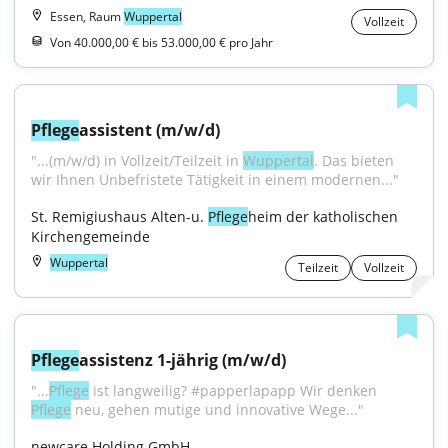
Essen, Raum
Wuppertal
Vollzeit
Von 40.000,00 € bis 53.000,00 € pro Jahr
Pflege
assistent (m/w/d)
"...(m/w/d) in Vollzeit/Teilzeit in 
Wuppertal
. Das bieten 
wir Ihnen Unbefristete Tätigkeit in einem modernen..."
St. Remigiushaus Alten-u. 
Pflege
heim der katholischen 
Kirchengemeinde
Wuppertal
Teilzeit
Vollzeit
Pflege
assistenz 1-jährig (m/w/d)
"...
Pflege
 ist langweilig? #papperlapapp Wir denken 
Pflege
 neu, gehen mutige und innovative Wege..."
newcare Holding GmbH