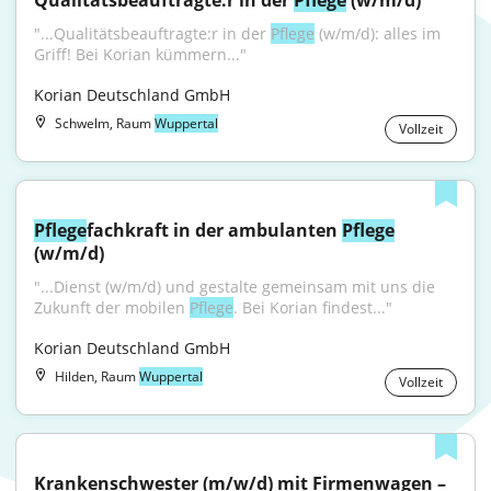
Qualitätsbeauftragte:r in der 
Pflege
 (w/m/d)
"...Qualitätsbeauftragte:r in der 
Pflege
 (w/m/d): alles im 
Griff! Bei Korian kümmern..."
Korian Deutschland GmbH
Schwelm, Raum
Wuppertal
Vollzeit
Pflege
fachkraft in der ambulanten 
Pflege
(w/m/d)
"...Dienst (w/m/d) und gestalte gemeinsam mit uns die 
Zukunft der mobilen 
Pflege
. Bei Korian findest..."
Korian Deutschland GmbH
Hilden, Raum
Wuppertal
Vollzeit
Krankenschwester (m/w/d) mit Firmenwagen – 