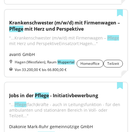
Krankenschwester (m/w/d) mit Firmenwagen – 
Pflege
 mit Herz und Perspektive
"...Krankenschwester (m/w/d) mit Firmenwagen – 
Pflege
mit Herz und PerspektiveEinsatzort:Hagen..."
avanti GmbH
Hagen (Westfalen), Raum
Wuppertal
Homeoffice
Teilzeit
Von 33.200,00 € bis 66.800,00 €
Jobs in der 
Pflege
 - Initiativbewerbung
"...
Pflege
(fach)kräfte - auch in Leitungsfunktion - für den 
ambulanten und stationären Bereich in Voll- oder 
Teilzeit..."
Diakonie Mark-Ruhr gemeinnützige GmbH