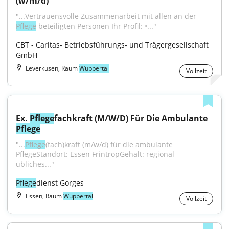
(w/m/d)
"...Vertrauensvolle Zusammenarbeit mit allen an der 
Pflege
 beteiligten Personen Ihr Profil: •..."
CBT - Caritas- Betriebsführungs- und Trägergesellschaft 
GmbH
Leverkusen, Raum
Wuppertal
Vollzeit
Ex. 
Pflege
fachkraft (M/W/D) Für Die Ambulante 
Pflege
"...
Pflege
(fach)kraft (m/w/d) für die ambulante 
PflegeStandort: Essen FrintropGehalt: regional 
übliches..."
Pflege
dienst Gorges
Essen, Raum
Wuppertal
Vollzeit