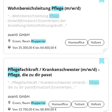
Wohnbereichsleitung 
Pflege
 (m/w/d)
"...Wohnbereichsleitung 
Pflege
(m/w/d)Einsatzort:EssenArt(en) der 
Anstellung:VollzeitFührungskraft..."
avanti GmbH
Essen, Raum
Wuppertal
Homeoffice
Vollzeit
Von 35.300,00 € bis 64.400,00 €
Pflege
fachkraft / Krankenschwester (m/w/d) – 
Pflege
, die zu dir passt
"...Pflegefachkraft / Krankenschwester (m/w/d) – 
Pflege
, 
die zu dir passtEinsatzort:EssenArt(en..."
avanti GmbH
Essen, Raum
Wuppertal
Homeoffice
Teilzeit
Vollzeit
Von 33.700,00 € bis 68.400,00 €