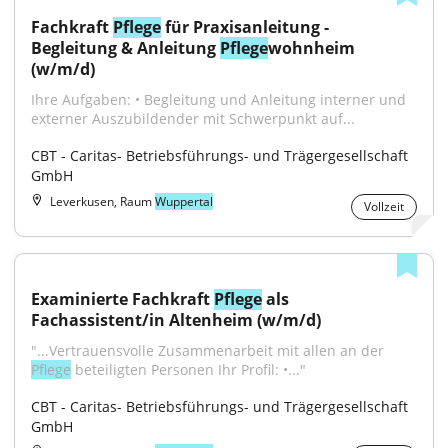
Fachkraft 
Pflege
 für Praxisanleitung - 
Begleitung & Anleitung 
Pflege
wohnheim 
(w/m/d)
Ihre Aufgaben: • Begleitung und Anleitung interner und 
externer Auszubildender mit Schwerpunkt auf...
CBT - Caritas- Betriebsführungs- und Trägergesellschaft 
GmbH
Leverkusen, Raum
Wuppertal
Vollzeit
Examinierte Fachkraft 
Pflege
 als 
Fachassistent/in Altenheim (w/m/d)
"...Vertrauensvolle Zusammenarbeit mit allen an der 
Pflege
 beteiligten Personen Ihr Profil: •..."
CBT - Caritas- Betriebsführungs- und Trägergesellschaft 
GmbH