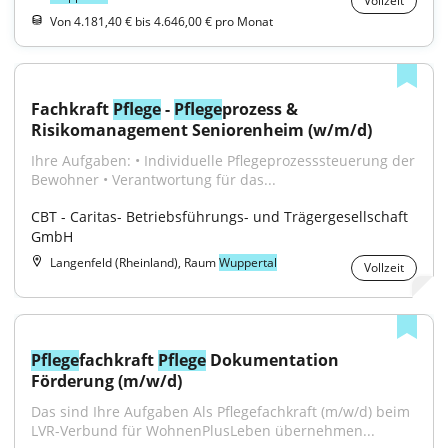
Vollzeit
Von 4.181,40 € bis 4.646,00 € pro Monat
Fachkraft 
Pflege
 - 
Pflege
prozess & 
Risikomanagement Seniorenheim (w/m/d)
Ihre Aufgaben: • Individuelle Pflegeprozesssteuerung der 
Bewohner • Verantwortung für das...
CBT - Caritas- Betriebsführungs- und Trägergesellschaft 
GmbH
Langenfeld (Rheinland), Raum
Wuppertal
Vollzeit
Pflege
fachkraft 
Pflege
 Dokumentation 
Förderung (m/w/d)
Das sind Ihre Aufgaben Als Pflegefachkraft (m/w/d) beim 
LVR-Verbund für WohnenPlusLeben übernehmen...