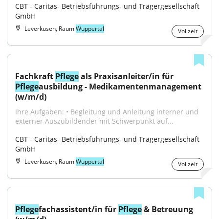
CBT - Caritas- Betriebsführungs- und Trägergesellschaft 
GmbH
Leverkusen, Raum
Wuppertal
Vollzeit
Fachkraft 
Pflege
 als Praxisanleiter/in für 
Pflege
ausbildung - Medikamentenmanagement 
(w/m/d)
Ihre Aufgaben: • Begleitung und Anleitung interner und 
externer Auszubildender mit Schwerpunkt auf...
CBT - Caritas- Betriebsführungs- und Trägergesellschaft 
GmbH
Leverkusen, Raum
Wuppertal
Vollzeit
Pflege
fachassistent/in für 
Pflege
 & Betreuung 