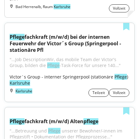
Bad Herrenalb, Raum
Karlsruhe
Vollzeit
Pflege
fachkraft (m/w/d) bei der internen 
Feuerwehr der Victor´s Group (Springerpool - 
stationäre Pfl
"...Job DescriptionWir, das mobile Team der Victor's 
Group, bilden die 
Pflege
-Task-Force für unsere 140..."
Victor´s Group - interner Springerpool (stationäre 
Pflege
) 
Karlsruhe
Karlsruhe
Teilzeit
Vollzeit
Pflege
fachkraft (m/w/d) Alten
pflege
"...Betreuung und 
Pflege
 unserer Bewohner/-innen im 
Pflegestift • Dokumentation der Pflegeprozesse..."