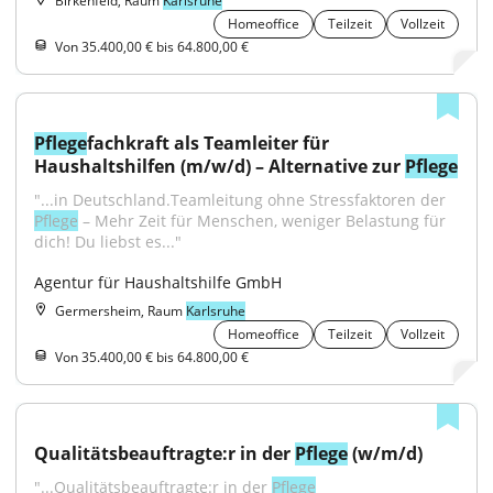
Birkenfeld, Raum
Karlsruhe
Homeoffice
Teilzeit
Vollzeit
Von 35.400,00 € bis 64.800,00 €
Pflege
fachkraft als Teamleiter für 
Haushaltshilfen (m/w/d) – Alternative zur 
Pflege
"...in Deutschland.Teamleitung ohne Stressfaktoren der 
Pflege
 – Mehr Zeit für Menschen, weniger Belastung für 
dich! Du liebst es..."
Agentur für Haushaltshilfe GmbH
Germersheim, Raum
Karlsruhe
Homeoffice
Teilzeit
Vollzeit
Von 35.400,00 € bis 64.800,00 €
Qualitätsbeauftragte:r in der 
Pflege
 (w/m/d)
"...Qualitätsbeauftragte:r in der 
Pflege