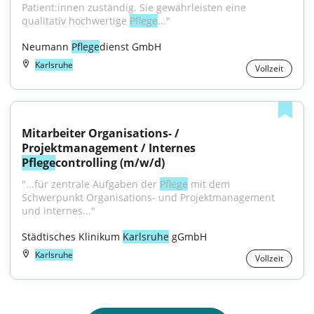
Patient:innen zuständig. Sie gewährleisten eine 
qualitativ hochwertige 
Pflege
..."
Neumann 
Pflege
dienst GmbH
Karlsruhe
Vollzeit
Mitarbeiter Organisations- / 
Projektmanagement / Internes 
Pflege
controlling (m/w/d)
"...für zentrale Aufgaben der 
Pflege
 mit dem 
Schwerpunkt Organisations- und Projektmanagement 
und internes..."
Städtisches Klinikum 
Karlsruhe
 gGmbH
Karlsruhe
Vollzeit