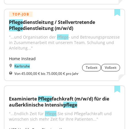
TOP-JOB
Pflege
dienstleitung / Stellvertretende 
Pflege
dienstleitung (m/w/d)
"...und Organisation der 
Pflege
- und Betreuungsprozesse 
in Zusammenarbeit mit unserem Team. Schulung und 
Anleitung..."
Home Instead
Karlsruhe
Teilzeit
Vollzeit
Von 45.000,00 € bis 75.000,00 € pro Jahr
Examinierte 
Pflege
fachkraft (m/w/d) für die 
außerklinische Intensiv
pflege
"...Endlich Zeit für 
Pflege
.Sie sind Pflegefachkraft und 
wünschen sich mehr Zeit für Ihre Patienten..."