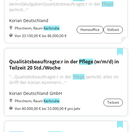
(w/m/d)AufgabenQualitätsbeauftragte:r in der 
Pflege
(w/m/d..."
Korian Deutschland
Pforzheim, Raum
Karlsruhe
Homeoffice
Vollzeit
Von 33.100,00 € bis 86.000,00 €
Qualitätsbeauftragte:r in der 
Pflege
 (w/m/d) in 
Teilzeit 20 Std./Woche
"...Qualitätsbeauftragte:r in der 
Pflege
 (w/m/d): alles im 
Griff! Bei Korian kümmern..."
Korian Deutschland GmbH
Pforzheim, Raum
Karlsruhe
Teilzeit
Von 40.000,00 € bis 53.000,00 € pro Jahr