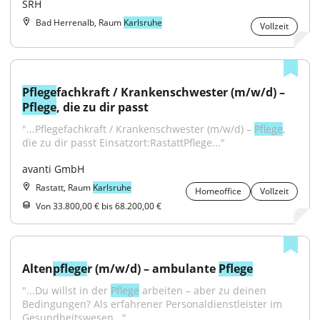
SRH
Bad Herrenalb, Raum
Karlsruhe
Vollzeit
Pflege
fachkraft / Krankenschwester (m/w/d) – 
Pflege
, die zu dir passt
"...Pflegefachkraft / Krankenschwester (m/w/d) – 
Pflege
, 
die zu dir passt Einsatzort:RastattPflege..."
avanti GmbH
Rastatt, Raum
Karlsruhe
Homeoffice
Vollzeit
Von 33.800,00 € bis 68.200,00 €
Alten
pflege
r (m/w/d) – ambulante 
Pflege
"...Du willst in der 
Pflege
 arbeiten – aber zu deinen 
Bedingungen? Als erfahrener Personaldienstleister im 
Gesundheitswesen..."