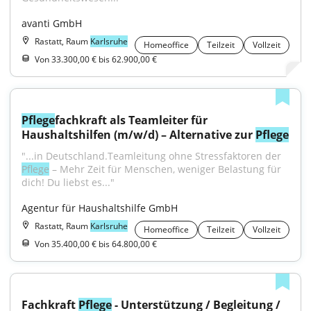
avanti GmbH
Rastatt, Raum
Karlsruhe
Homeoffice
Teilzeit
Vollzeit
Von 33.300,00 € bis 62.900,00 €
Pflege
fachkraft als Teamleiter für 
Haushaltshilfen (m/w/d) – Alternative zur 
Pflege
"...in Deutschland.Teamleitung ohne Stressfaktoren der 
Pflege
 – Mehr Zeit für Menschen, weniger Belastung für 
dich! Du liebst es..."
Agentur für Haushaltshilfe GmbH
Rastatt, Raum
Karlsruhe
Homeoffice
Teilzeit
Vollzeit
Von 35.400,00 € bis 64.800,00 €
Fachkraft 
Pflege
 - Unterstützung / Begleitung / 