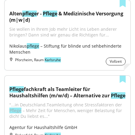
Alten
pflege
r - 
Pflege
 & Medizinische Versorgung 
(m|w|d)
Sie wollen in Ihrem Job mehr Licht ins Leben anderer 
bringen? Dann sind wir genau die Richtigen für...
Nikolaus
pflege
 – Stiftung für blinde und sehbehinderte 
Menschen
Pforzheim, Raum
Karlsruhe
Vollzeit
Pflege
fachkraft als Teamleiter für 
Haushaltshilfen (m/w/d) – Alternative zur 
Pflege
"...in Deutschland.Teamleitung ohne Stressfaktoren der 
Pflege
 – Mehr Zeit für Menschen, weniger Belastung für 
dich! Du liebst es..."
Agentur für Haushaltshilfe GmbH