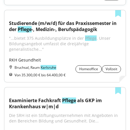
Studierende (m/w/d) für das Praxissemester in 
der 
Pflege
-, Medizin-, Berufspädagogik
"...bietet 375 Ausbildungsplätze in der 
Pflege
. Unser 
Bildungsangebot umfasst die dreijährige 
generalistische..."
RKH Gesundheit
Bruchsal, Raum
Karlsruhe
Homeoffice
Vollzeit
Von 35.300,00 € bis 64.400,00 €
Examinierte Fachkraft 
Pflege
 als GKP im 
Krankenhaus w|m|d
Die SRH ist ein Stiftungsunternehmen mit Angeboten in 
den Bereichen Bildung und Gesundheit. Die...