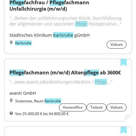
Pflege
fachfrau / 
Pflege
fachmann 
Unfallchirurgie (m/w/d)
"...Betten der unfallchirurgischen Klinik. Durchführung 
der allgemeinen und speziellen 
Pflege
 Postoperative..."
Städtisches Klinikum 
Karlsruhe
 gGmbH
Karlsruhe
Vollzeit
Pflege
fachmann (m/w/d) Alten
pflege
 ab 3600€
"...www.avanti.jobsAbteilungen:Medizin / 
Pflege
..."
avanti GmbH
Stutensee, Raum
Karlsruhe
Homeoffice
Teilzeit
Vollzeit
Von 35.400,00 € bis 64.800,00 €