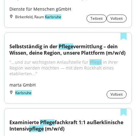
Dienste für Menschen gGmbH
Birkenfeld, Raum
Karlsruhe
Teilzeit
Vollzeit
Selbstständig in der 
Pflege
vermittlung – dein 
Wissen, deine Region, unsere Plattform (m/w/d)
"...und zur wichtigsten Anlaufstelle für 
Pflege
 in ihrer 
Region werden möchten — mit dem Rückhalt eines 
etablierten..."
marta GmbH
Karlsruhe
Vollzeit
Examinierte 
Pflege
fachkraft 1:1 außerklinische 
Intensiv
pflege
 (m/w/d)