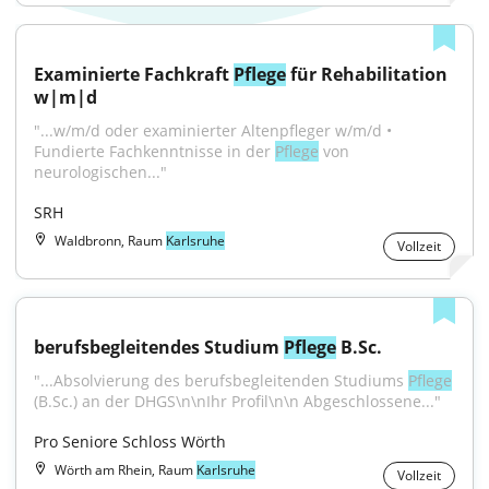
Examinierte Fachkraft 
Pflege
 für Rehabilitation 
w|m|d
"...w/m/d oder examinierter Altenpfleger w/m/d • 
Fundierte Fachkenntnisse in der 
Pflege
 von 
neurologischen..."
SRH
Waldbronn, Raum
Karlsruhe
Vollzeit
berufsbegleitendes Studium 
Pflege
 B.Sc.
"...Absolvierung des berufsbegleitenden Studiums 
Pflege
(B.Sc.) an der DHGS\n\nIhr Profil\n\n Abgeschlossene..."
Pro Seniore Schloss Wörth
Wörth am Rhein, Raum
Karlsruhe
Vollzeit