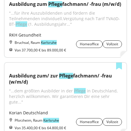
Ausbildung zum 
Pflege
fachmann/ -frau (m/w/d)
"...für ihre Auszubildenden und fördern die 
Teilnehmenden individuell.Vergütung nach Tarif TVAöD-
BT-
Pflege
 (1. Ausbildungsjahr..."
RKH Gesundheit
Bruchsal, Raum
Karlsruhe
Homeoffice
Vollzeit
Von 37.700,00 € bis 89.000,00 €
Ausbildung zum/ zur 
Pflege
fachmann/ -frau 
(w/m/d)
"...dem größten Ausbilder in der 
Pflege
 in Deutschland, 
herzlich willkommen. Wir garantieren Dir eine sehr 
gute..."
Korian Deutschland
Pforzheim, Raum
Karlsruhe
Homeoffice
Vollzeit
Von 35.400,00 € bis 64.800,00 €