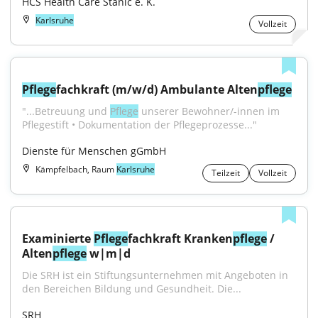
HCS Health Care Stanic e. K.
Karlsruhe
Vollzeit
Pflege
fachkraft (m/w/d) Ambulante Alten
pflege
"...Betreuung und 
Pflege
 unserer Bewohner/-innen im 
Pflegestift • Dokumentation der Pflegeprozesse..."
Dienste für Menschen gGmbH
Kämpfelbach, Raum
Karlsruhe
Teilzeit
Vollzeit
Examinierte 
Pflege
fachkraft Kranken
pflege
 / 
Alten
pflege
 w|m|d
Die SRH ist ein Stiftungsunternehmen mit Angeboten in 
den Bereichen Bildung und Gesundheit. Die...
SRH