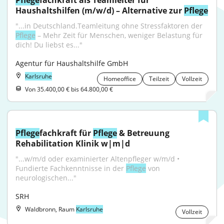
Pflege
fachkraft als Teamleiter für 
Haushaltshilfen (m/w/d) – Alternative zur 
Pflege
"...in Deutschland.Teamleitung ohne Stressfaktoren der 
Pflege
 – Mehr Zeit für Menschen, weniger Belastung für 
dich! Du liebst es..."
Agentur für Haushaltshilfe GmbH
Karlsruhe
Homeoffice
Teilzeit
Vollzeit
Von 35.400,00 € bis 64.800,00 €
Pflege
fachkraft für 
Pflege
 & Betreuung 
Rehabilitation Klinik w|m|d
"...w/m/d oder examinierter Altenpfleger w/m/d • 
Fundierte Fachkenntnisse in der 
Pflege
 von 
neurologischen..."
SRH
Waldbronn, Raum
Karlsruhe
Vollzeit