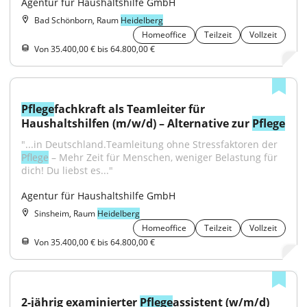
Agentur für Haushaltshilfe GmbH
Bad Schönborn, Raum
Heidelberg
Homeoffice
Teilzeit
Vollzeit
Von 35.400,00 € bis 64.800,00 €
Pflege
fachkraft als Teamleiter für 
Haushaltshilfen (m/w/d) – Alternative zur 
Pflege
"...in Deutschland.Teamleitung ohne Stressfaktoren der 
Pflege
 – Mehr Zeit für Menschen, weniger Belastung für 
dich! Du liebst es..."
Agentur für Haushaltshilfe GmbH
Sinsheim, Raum
Heidelberg
Homeoffice
Teilzeit
Vollzeit
Von 35.400,00 € bis 64.800,00 €
2-jährig examinierter 
Pflege
assistent (w/m/d)