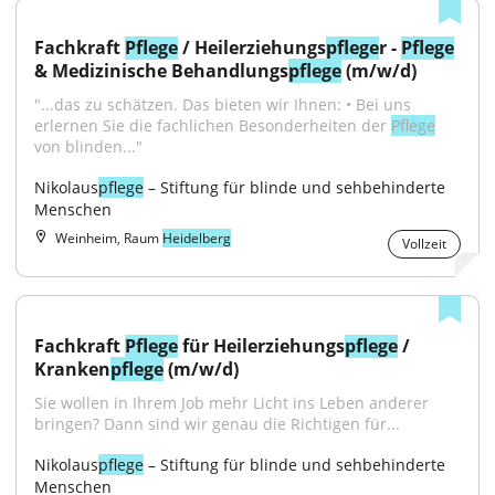
Fachkraft 
Pflege
 / Heilerziehungs
pflege
r - 
Pflege
& Medizinische Behandlungs
pflege
 (m/w/d)
"...das zu schätzen. Das bieten wir Ihnen: • Bei uns 
erlernen Sie die fachlichen Besonderheiten der 
Pflege
von blinden..."
Nikolaus
pflege
 – Stiftung für blinde und sehbehinderte 
Menschen
Weinheim, Raum
Heidelberg
Vollzeit
Fachkraft 
Pflege
 für Heilerziehungs
pflege
 / 
Kranken
pflege
 (m/w/d)
Sie wollen in Ihrem Job mehr Licht ins Leben anderer 
bringen? Dann sind wir genau die Richtigen für...
Nikolaus
pflege
 – Stiftung für blinde und sehbehinderte 
Menschen