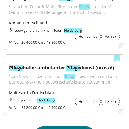
"...auch in Zukunft Maßstäbe in der 
Pflege
 zu setzen? 
Dann ist dieses Stellenangebot für Dich: Bewirb..."
Korian Deutschland
Ludwigshafen am Rhein, Raum
Heidelberg
Homeoffice
Vollzeit
Von 26.400,00 € bis 48.800,00 €
Pflege
helfer ambulanter 
Pflege
dienst (m/w/d)
"...in Speyer setzen uns aus 
Pflege
- sowie weiteren Fach-, 
Betreuungs- und Hauswirtschaftskräften zusammen..."
Malteser in Deutschland
Speyer, Raum
Heidelberg
Homeoffice
Teilzeit
Von 25.200,00 € bis 45.500,00 €