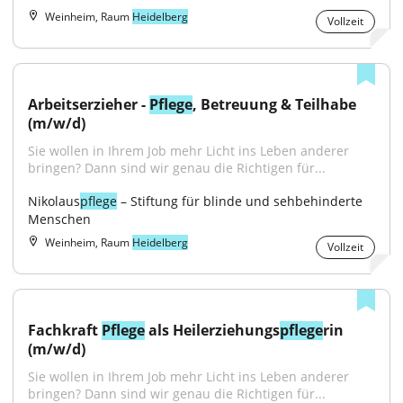
Weinheim, Raum
Heidelberg
Vollzeit
Arbeitserzieher - 
Pflege
, Betreuung & Teilhabe 
(m/w/d)
Sie wollen in Ihrem Job mehr Licht ins Leben anderer 
bringen? Dann sind wir genau die Richtigen für...
Nikolaus
pflege
 – Stiftung für blinde und sehbehinderte 
Menschen
Weinheim, Raum
Heidelberg
Vollzeit
Fachkraft 
Pflege
 als Heilerziehungs
pflege
rin 
(m/w/d)
Sie wollen in Ihrem Job mehr Licht ins Leben anderer 
bringen? Dann sind wir genau die Richtigen für...