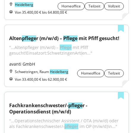
Heidelberg
Homeoffice
Teilzeit
Vollzeit
Von 35.400,00 € bis 64.800,00 €
Alten
pflege
r (m/w/d) – 
Pflege
 mit Pfiff gesucht!
"...Altenpfleger (m/w/d) – 
Pflege
 mit Pfiff 
gesucht!Einsatzort:SchwetzingenArt(en..."
avanti GmbH
Schwetzingen, Raum
Heidelberg
Homeoffice
Teilzeit
Von 33.400,00 € bis 62.900,00 €
Fachkrankenschwester/-
pflege
r - 
Operationsdienst (m/w/d)
"...Operationstechnischer Assistent / OTA (m/w/d) oder 
als Fachkrankenschwester/-
pfleger
 im OP (m/w/d)\n..."