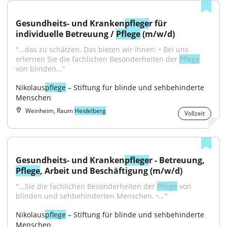
Gesundheits- und Kranken
pflege
r für 
individuelle Betreuung / 
Pflege
 (m/w/d)
"...das zu schätzen. Das bieten wir Ihnen: • Bei uns 
erlernen Sie die fachlichen Besonderheiten der 
Pflege
von blinden..."
Nikolaus
pflege
 – Stiftung für blinde und sehbehinderte 
Menschen
Weinheim, Raum
Heidelberg
Vollzeit
Gesundheits- und Kranken
pflege
r - Betreuung, 
Pflege
, Arbeit und Beschäftigung (m/w/d)
"...Sie die fachlichen Besonderheiten der 
Pflege
 von 
blinden und sehbehinderten Menschen. •..."
Nikolaus
pflege
 – Stiftung für blinde und sehbehinderte 
Menschen