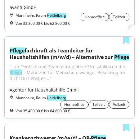
avanti GmbH
Mannheim, Raum
Heidelberg
Homeoffice
Teilzeit
Von 33.300,00 € bis 62.800,00 €
Pflege
fachkraft als Teamleiter für 
Haushaltshilfen (m/w/d) – Alternative zur 
Pflege
"...in Deutschland.Teamleitung ohne Stressfaktoren der 
Pflege
 – Mehr Zeit für Menschen, weniger Belastung für 
dich! Du liebst es..."
Agentur für Haushaltshilfe GmbH
Mannheim, Raum
Heidelberg
Homeoffice
Teilzeit
Vollzeit
Von 35.400,00 € bis 64.800,00 €
Krankenschwester (m/w/d) – OP-
Pflege