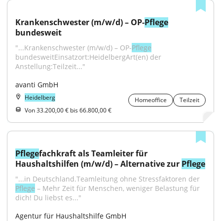
Krankenschwester (m/w/d) – OP-
Pflege
bundesweit
"...Krankenschwester (m/w/d) – OP-
Pflege
bundesweitEinsatzort:HeidelbergArt(en) der 
Anstellung:Teilzeit..."
avanti GmbH
Heidelberg
Homeoffice
Teilzeit
Von 33.200,00 € bis 66.800,00 €
Pflege
fachkraft als Teamleiter für 
Haushaltshilfen (m/w/d) – Alternative zur 
Pflege
"...in Deutschland.Teamleitung ohne Stressfaktoren der 
Pflege
 – Mehr Zeit für Menschen, weniger Belastung für 
dich! Du liebst es..."
Agentur für Haushaltshilfe GmbH