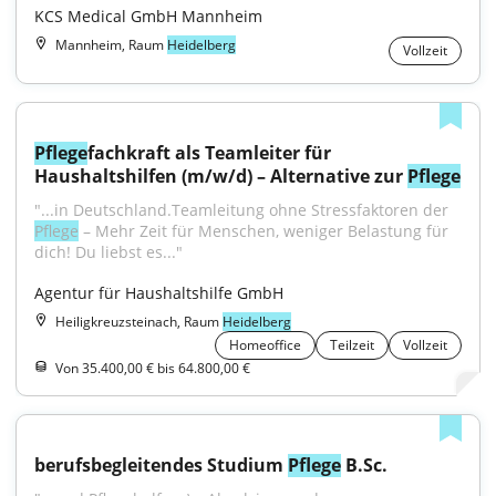
KCS Medical GmbH Mannheim
Mannheim, Raum
Heidelberg
Vollzeit
Pflege
fachkraft als Teamleiter für 
Haushaltshilfen (m/w/d) – Alternative zur 
Pflege
"...in Deutschland.Teamleitung ohne Stressfaktoren der 
Pflege
 – Mehr Zeit für Menschen, weniger Belastung für 
dich! Du liebst es..."
Agentur für Haushaltshilfe GmbH
Heiligkreuzsteinach, Raum
Heidelberg
Homeoffice
Teilzeit
Vollzeit
Von 35.400,00 € bis 64.800,00 €
berufsbegleitendes Studium 
Pflege
 B.Sc.