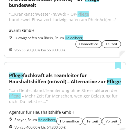
bundesweit
"...Krankenschwester (m/w/d) – OP-
Pflege
bundesweitEinsatzort:Ludwigshafen am RheinArt(en..."
avanti GmbH
Ludwigshafen am Rhein, Raum
Heidelberg
Homeoffice
Teilzeit
Von 33.200,00 € bis 66.800,00 €
Pflege
fachkraft als Teamleiter für 
Haushaltshilfen (m/w/d) – Alternative zur 
Pflege
"...in Deutschland.Teamleitung ohne Stressfaktoren der 
Pflege
 – Mehr Zeit für Menschen, weniger Belastung für 
dich! Du liebst es..."
Agentur für Haushaltshilfe GmbH
Speyer, Raum
Heidelberg
Homeoffice
Teilzeit
Vollzeit
Von 35.400,00 € bis 64.800,00 €