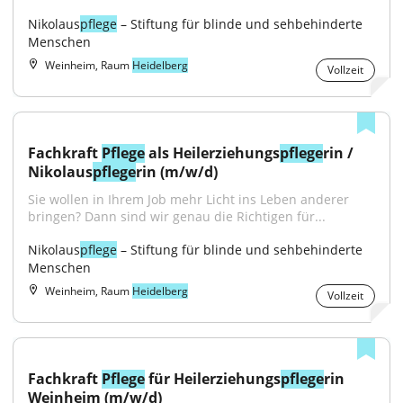
Nikolaus
pflege
 – Stiftung für blinde und sehbehinderte 
Menschen
Weinheim, Raum
Heidelberg
Vollzeit
Fachkraft 
Pflege
 als Heilerziehungs
pflege
rin / 
Nikolaus
pflege
rin (m/w/d)
Sie wollen in Ihrem Job mehr Licht ins Leben anderer 
bringen? Dann sind wir genau die Richtigen für...
Nikolaus
pflege
 – Stiftung für blinde und sehbehinderte 
Menschen
Weinheim, Raum
Heidelberg
Vollzeit
Fachkraft 
Pflege
 für Heilerziehungs
pflege
rin 
Weinheim (m/w/d)