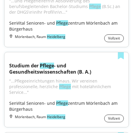
"...und Pflegehelfern\n Absolvierung des 
berufsbegleitenden Bachelor-Studiums 
Pflege
 (B.Sc.) an 
der DHGS\n\nIhr Profil\n\n..."
SenVital Senioren- und 
Pflege
zentrum Mörlenbach am 
Bürgerhaus
Mörlenbach, Raum
Heidelberg
Vollzeit
Studium der 
Pflege
- und 
Gesundheitswissenschaften (B. A.)
"...Pflegeeinrichtungen hinaus. Wir vereinen 
professionelle, herzliche 
Pflege
 mit hotelähnlichem 
Service..."
SenVital Senioren- und 
Pflege
zentrum Mörlenbach am 
Bürgerhaus
Mörlenbach, Raum
Heidelberg
Vollzeit