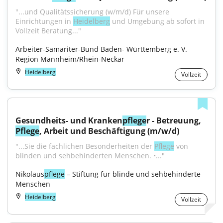
"...und Qualitätssicherung (w/m/d) Für unsere 
Einrichtungen in 
Heidelberg
 und Umgebung ab sofort in 
Vollzeit Beratung..."
Arbeiter-Samariter-Bund Baden- Württemberg e. V. 
Region Mannheim/Rhein-Neckar
Heidelberg
Vollzeit
Gesundheits- und Kranken
pflege
r - Betreuung, 
Pflege
, Arbeit und Beschäftigung (m/w/d)
"...Sie die fachlichen Besonderheiten der 
Pflege
 von 
blinden und sehbehinderten Menschen. •..."
Nikolaus
pflege
 – Stiftung für blinde und sehbehinderte 
Menschen
Heidelberg
Vollzeit