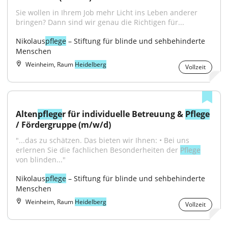
Sie wollen in Ihrem Job mehr Licht ins Leben anderer 
bringen? Dann sind wir genau die Richtigen für...
Nikolaus
pflege
 – Stiftung für blinde und sehbehinderte 
Menschen
Weinheim, Raum
Heidelberg
Vollzeit
Alten
pflege
r für individuelle Betreuung & 
Pflege
/ Fördergruppe (m/w/d)
"...das zu schätzen. Das bieten wir Ihnen: • Bei uns 
erlernen Sie die fachlichen Besonderheiten der 
Pflege
von blinden..."
Nikolaus
pflege
 – Stiftung für blinde und sehbehinderte 
Menschen
Weinheim, Raum
Heidelberg
Vollzeit