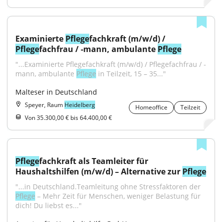
Examinierte 
Pflege
fachkraft (m/w/d) / 
Pflege
fachfrau / -mann, ambulante 
Pflege
"...Examinierte Pflegefachkraft (m/w/d) / Pflegefachfrau / -
mann, ambulante 
Pflege
 in Teilzeit, 15 – 35..."
Malteser in Deutschland
Speyer, Raum
Heidelberg
Homeoffice
Teilzeit
Von 35.300,00 € bis 64.400,00 €
Pflege
fachkraft als Teamleiter für 
Haushaltshilfen (m/w/d) – Alternative zur 
Pflege
"...in Deutschland.Teamleitung ohne Stressfaktoren der 
Pflege
 – Mehr Zeit für Menschen, weniger Belastung für 
dich! Du liebst es..."