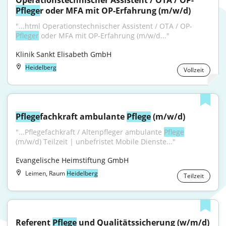
Operationstechnischer Assistent / OTA / OP-
Pflege
r oder MFA mit OP-Erfahrung (m/w/d)
"...html Operationstechnischer Assistent / OTA / OP-
Pfleger
 oder MFA mit OP-Erfahrung (m/w/d..."
Klinik Sankt Elisabeth GmbH
Heidelberg
Vollzeit
Pflege
fachkraft ambulante 
Pflege
 (m/w/d)
"...Pflegefachkraft / Altenpfleger ambulante 
Pflege
(m/w/d) Teilzeit | unbefristet Mobile Dienste..."
Evangelische Heimstiftung GmbH
Leimen, Raum
Heidelberg
Teilzeit
Referent 
Pflege
 und Qualitätssicherung (w/m/d)