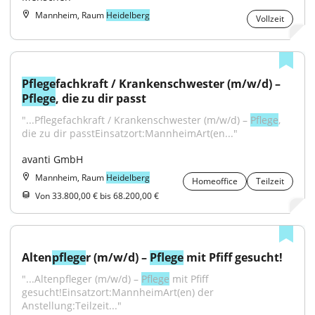
Mannheim, Raum
Heidelberg
Vollzeit
Pflege
fachkraft / Krankenschwester (m/w/d) – 
Pflege
, die zu dir passt
"...Pflegefachkraft / Krankenschwester (m/w/d) – 
Pflege
, 
die zu dir passtEinsatzort:MannheimArt(en..."
avanti GmbH
Mannheim, Raum
Heidelberg
Homeoffice
Teilzeit
Von 33.800,00 € bis 68.200,00 €
Alten
pflege
r (m/w/d) – 
Pflege
 mit Pfiff gesucht!
"...Altenpfleger (m/w/d) – 
Pflege
 mit Pfiff 
gesucht!Einsatzort:MannheimArt(en) der 
Anstellung:Teilzeit..."