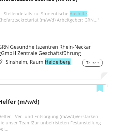
"...Stellendetails zu: Studentische 
Aushilfe
Chefarztsekretariat (m/w/d) Arbeitgeber: GRN..."
GRN Gesundheitszentren Rhein-Neckar 
gGmbH Zentrale Geschäftsführung
Sinsheim, Raum
Heidelberg
Teilzeit
Helfer (m/w/d)
Helfer - Ver- und Entsorgung (m/w/d)Verstärken 
Sie unser Team!Zur unbefristeten Festanstellung 
ei...