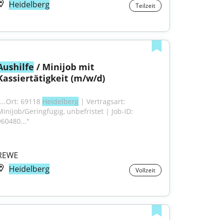
Heidelberg
Teilzeit
Aushilfe
 / Minijob mit 
Kassiertätigkeit (m/w/d)
...Ort: 69118 
Heidelberg
 | Vertragsart: 
Minijob/Geringfügig, unbefristet | Job-ID: 
960480..."
REWE
Heidelberg
Vollzeit