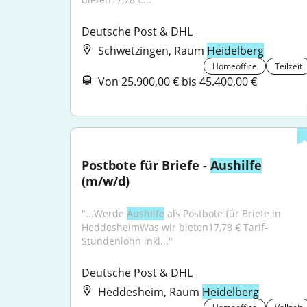
Deutsche Post & DHL
Schwetzingen, Raum
Heidelberg
Homeoffice
Teilzeit
Von 25.900,00 € bis 45.400,00 €
Postbote für Briefe - 
Aushilfe
(m/w/d)
"...Werde 
Aushilfe
 als Postbote für Briefe in 
HeddesheimWas wir bieten17,78 € Tarif-
Stundenlohn inkl..."
Deutsche Post & DHL
Heddesheim, Raum
Heidelberg