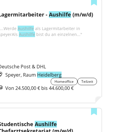
Lagermitarbeiter - 
Aushilfe
 (m/w/d)
"...Werde 
Aushilfe
 als Lagermitarbeiter in 
SpeyerAls 
Aushilfe
 bist du an einzelnen..."
Deutsche Post & DHL
Speyer, Raum
Heidelberg
Homeoffice
Teilzeit
Von 24.500,00 € bis 44.600,00 €
Studentische 
Aushilfe
Chefarztsekretariat (m/w/d)