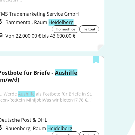
TMS Trademarketing Service GmbH
Bammental, Raum
Heidelberg
Homeoffice
Teilzeit
Von 22.000,00 € bis 43.600,00 €
Postbote für Briefe - 
Aushilfe
(m/w/d)
"...Werde 
Aushilfe
 als Postbote für Briefe in St. 
Leon-RotKein Minijob!Was wir bieten17,78 €..."
Deutsche Post & DHL
Rauenberg, Raum
Heidelberg