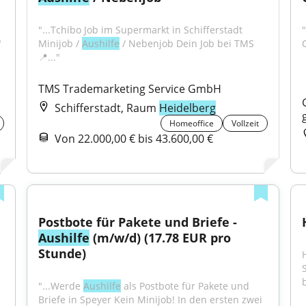
"...Tchibo Job im Supermarkt in Schifferstadt 
"
Minijob / 
Aushilfe
 / Nebenjob Dein Job bei TMS 
📍..."
TMS Trademarketing Service GmbH
Schifferstadt, Raum
Heidelberg
Homeoffice
Vollzeit
Von 22.000,00 € bis 43.600,00 €
Postbote für Pakete und Briefe - 
Aushilfe
 (m/w/d) (17.78 EUR pro 
Stunde)
b
"...Werde 
Aushilfe
 als Postbote für Pakete und 
Briefe in Speyer Kein Minijob! In den ersten zwei 