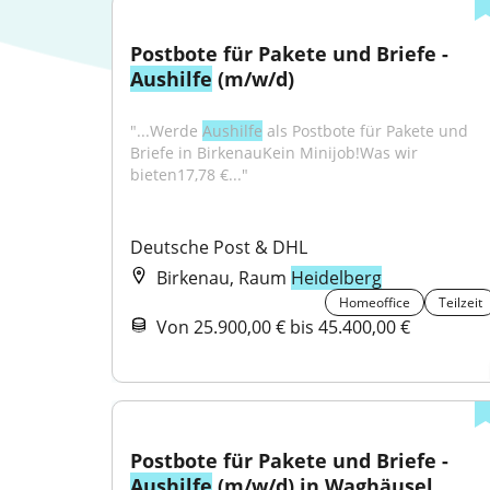
Postbote für Pakete und Briefe - 
Aushilfe
 (m/w/d)
"...Werde 
Aushilfe
 als Postbote für Pakete und 
Briefe in BirkenauKein Minijob!Was wir 
bieten17,78 €..."
Deutsche Post & DHL
Birkenau, Raum
Heidelberg
Homeoffice
Teilzeit
Von 25.900,00 € bis 45.400,00 €
Postbote für Pakete und Briefe - 
Aushilfe
 (m/w/d) in Waghäusel