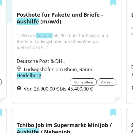
Postbote für Pakete und Briefe - 
Aushilfe
 (m/w/d)
"...Werde 
Aushilfe
 als Postbote für Pakete und 
Briefe in Ludwigshafen am RheinWas wir 
bieten17,78 €..."
Deutsche Post & DHL
Ludwigshafen am Rhein, Raum
Heidelberg
Homeoffice
Vollzeit
Von 25.900,00 € bis 45.400,00 €
Tchibo Job im Supermarkt Minijob / 
Aushilfe
 / Nebenjob