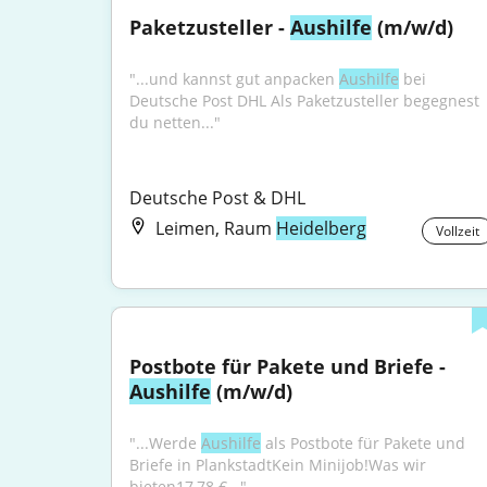
Paketzusteller - 
Aushilfe
 (m/w/d)
"...und kannst gut anpacken 
Aushilfe
 bei 
Deutsche Post DHL Als Paketzusteller begegnest 
du netten..."
Deutsche Post & DHL
Leimen, Raum
Heidelberg
Vollzeit
Postbote für Pakete und Briefe - 
Aushilfe
 (m/w/d)
"...Werde 
Aushilfe
 als Postbote für Pakete und 
Briefe in PlankstadtKein Minijob!Was wir 
bieten17,78 €..."