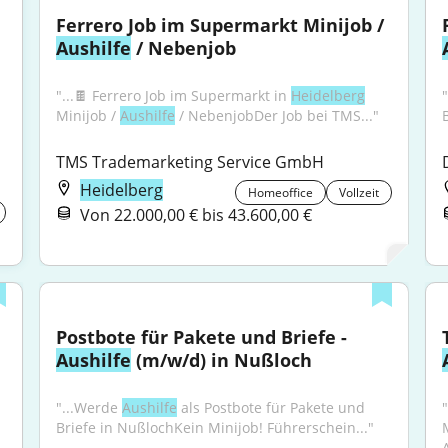
Ferrero Job im Supermarkt Minijob / 
Aushilfe
 / Nebenjob
"...🍫 Ferrero Job im Supermarkt in 
Heidelberg
Minijob / 
Aushilfe
 / NebenjobDer Job bei TMS..."
TMS Trademarketing Service GmbH
Heidelberg
Homeoffice
Vollzeit
Von 22.000,00 € bis 43.600,00 €
Postbote für Pakete und Briefe - 
Aushilfe
 (m/w/d) in Nußloch
"...Werde 
Aushilfe
 als Postbote für Pakete und 
Briefe in NußlochKein Minijob! Führerschein..."
A