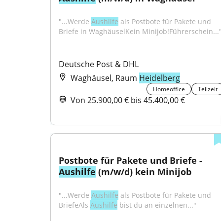
"...Werde 
Aushilfe
 als Postbote für Pakete und 
Briefe in WaghäuselKein Minijob!Führerschein...
Deutsche Post & DHL
Waghäusel, Raum
Heidelberg
Homeoffice
Teilzeit
Von 25.900,00 € bis 45.400,00 €
Postbote für Pakete und Briefe - 
Aushilfe
 (m/w/d) kein Minijob
"...Werde 
Aushilfe
 als Postbote für Pakete und 
BriefeAls 
Aushilfe
 bist du an einzelnen..."