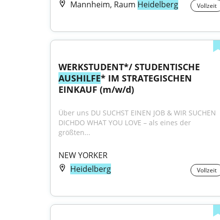
Mannheim, Raum
Heidelberg
Vollzeit
WERKSTUDENT*/ STUDENTISCHE 
AUSHILFE
* IM STRATEGISCHEN 
EINKAUF (m/w/d)
Über uns DU SUCHST EINEN JOB & WIR SUCHEN 
DICHDO WHAT YOU LOVE – als eines der 
größten...
NEW YORKER
Heidelberg
Vollzeit