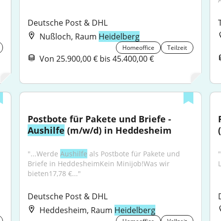
Deutsche Post & DHL
Nußloch, Raum
Heidelberg
Homeoffice
Teilzeit
Von 25.900,00 € bis 45.400,00 €
Postbote für Pakete und Briefe - 
Aushilfe
 (m/w/d) in Heddesheim
"...Werde 
Aushilfe
 als Postbote für Pakete und 
Briefe in HeddesheimKein Minijob!Was wir 
bieten17,78 €..."
Deutsche Post & DHL
Heddesheim, Raum
Heidelberg