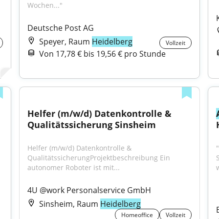
Wochen..."
Deutsche Post AG
Speyer, Raum
Heidelberg
Vollzeit
Von 17,78 € bis 19,56 € pro Stunde
Helfer (m/w/d) Datenkontrolle & 
Qualitätssicherung Sinsheim
Helfer (m/w/d) Datenkontrolle & 
QualitätssicherungProjektbeschreibung Ein 
autonomer Roboter ist mit...
4U @work Personalservice GmbH
Sinsheim, Raum
Heidelberg
Homeoffice
Vollzeit