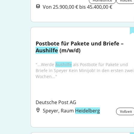
Homeoffice
Vollzeit
Von 25.900,00 € bis 45.400,00 €
Postbote für Pakete und Briefe – 
Aushilfe
 (m/w/d)
"...Werde 
Aushilfe
 als Postbote für Pakete und 
Briefe in Speyer Kein Minijob! In den ersten zwei 
Wochen..."
Deutsche Post AG
Speyer, Raum
Heidelberg
Vollzeit