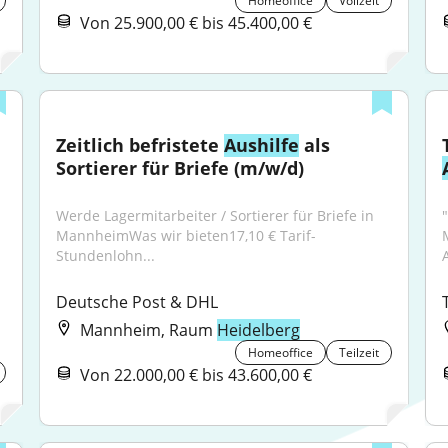
Homeoffice
Vollzeit
Von 25.900,00 € bis 45.400,00 €
Zeitlich befristete 
Aushilfe
 als 
Sortierer für Briefe (m/w/d)
Werde Lagermitarbeiter / Sortierer für Briefe in 
MannheimWas wir bieten17,10 € Tarif-
Stundenlohn...
A
Deutsche Post & DHL
Mannheim, Raum
Heidelberg
Homeoffice
Teilzeit
Von 22.000,00 € bis 43.600,00 €