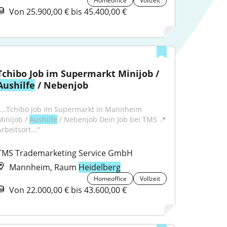
Homeoffice
Vollzeit
Von 25.900,00 € bis 45.400,00 €
Tchibo Job im Supermarkt Minijob / 
Aushilfe
 / Nebenjob
"...Tchibo Job im Supermarkt in Mannheim 
Minijob / 
Aushilfe
 / Nebenjob Dein Job bei TMS 📍 
rbeitsort..."
TMS Trademarketing Service GmbH
Mannheim, Raum
Heidelberg
Homeoffice
Vollzeit
Von 22.000,00 € bis 43.600,00 €