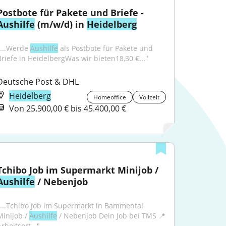
Postbote für Pakete und Briefe - 
Aushilfe
 (m/w/d) in 
Heidelberg
"...Werde 
Aushilfe
 als Postbote für Pakete und 
Briefe in HeidelbergWas wir bieten18,30 €..."
Deutsche Post & DHL
Heidelberg
Homeoffice
Vollzeit
Von 25.900,00 € bis 45.400,00 €
Tchibo Job im Supermarkt Minijob / 
Aushilfe
 / Nebenjob
"...Tchibo Job im Supermarkt in Bammental 
Minijob / 
Aushilfe
 / Nebenjob Dein Job bei TMS 📍 
rbeitsort..."