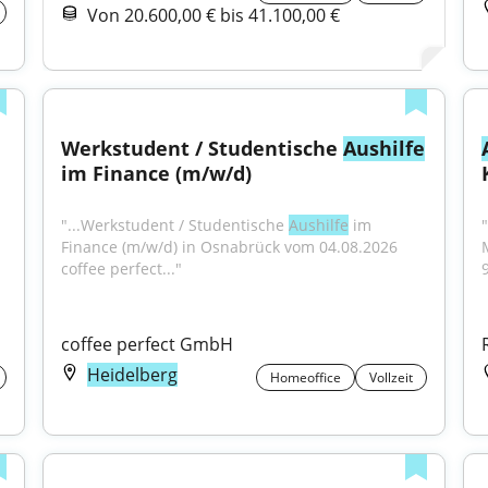
Von 20.600,00 € bis 41.100,00 €
Werkstudent / Studentische 
Aushilfe
im Finance (m/w/d)
"...Werkstudent / Studentische 
Aushilfe
 im 
"
Finance (m/w/d) in Osnabrück vom 04.08.2026 
coffee perfect..."
coffee perfect GmbH
Heidelberg
Homeoffice
Vollzeit