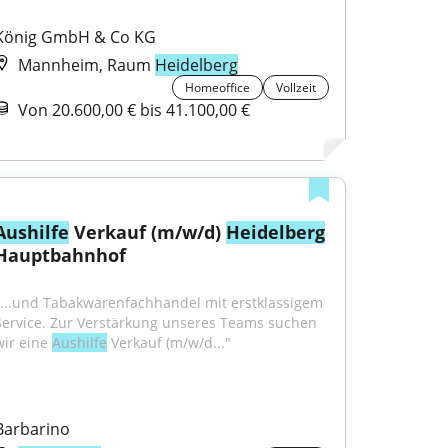
König GmbH & Co KG
Mannheim, Raum
Heidelberg
Homeoffice
Vollzeit
Von 20.600,00 € bis 41.100,00 €
Aushilfe
 Verkauf (m/w/d) 
Heidelberg
Hauptbahnhof
"...und Tabakwarenfachhandel mit erstklassigem 
Service. Zur Verstärkung unseres Teams suchen 
wir eine 
Aushilfe
 Verkauf (m/w/d..."
Barbarino