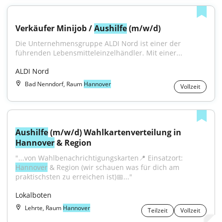
Verkäufer Minijob / 
Aushilfe
 (m/w/d)
Die Unternehmensgruppe ALDI Nord ist einer der 
führenden Lebensmitteleinzelhändler. Mit einer...
ALDI Nord
Bad Nenndorf, Raum
Hannover
Vollzeit
Aushilfe
 (m/w/d) Wahlkartenverteilung in 
Hannover
 & Region
"...von Wahlbenachrichtigungskarten📍 Einsatzort: 
Hannover
 & Region (wir schauen was für dich am 
praktischsten zu erreichen ist)📅..."
Lokalboten
Lehrte, Raum
Hannover
Teilzeit
Vollzeit