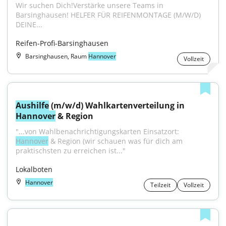
Wir suchen Dich!Verstärke unsere Teams in 
Barsinghausen! HELFER FÜR REIFENMONTAGE (M/W/D) 
DEINE...
Reifen-Profi-Barsinghausen
Barsinghausen, Raum
Hannover
Vollzeit
Aushilfe
 (m/w/d) Wahlkartenverteilung in 
Hannover
 & Region
"...von Wahlbenachrichtigungskarten Einsatzort: 
Hannover
 & Region (wir schauen was für dich am 
praktischsten zu erreichen ist..."
Lokalboten
Hannover
Teilzeit
Vollzeit