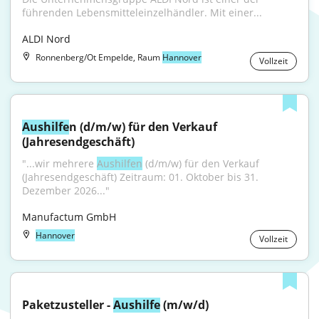
führenden Lebensmitteleinzelhändler. Mit einer...
ALDI Nord
Ronnenberg/Ot Empelde, Raum
Hannover
Vollzeit
Aushilfe
n (d/m/w) für den Verkauf 
(Jahresendgeschäft)
"...wir mehrere 
Aushilfen
 (d/m/w) für den Verkauf 
(Jahresendgeschäft) Zeitraum: 01. Oktober bis 31. 
Dezember 2026..."
Manufactum GmbH
Hannover
Vollzeit
Paketzusteller - 
Aushilfe
 (m/w/d)