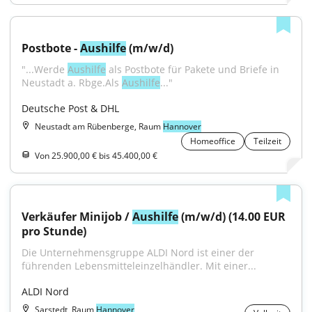
Postbote - 
Aushilfe
 (m/w/d)
"...Werde 
Aushilfe
 als Postbote für Pakete und Briefe in 
Neustadt a. Rbge.Als 
Aushilfe
..."
Deutsche Post & DHL
Neustadt am Rübenberge, Raum
Hannover
Homeoffice
Teilzeit
Von 25.900,00 € bis 45.400,00 €
Verkäufer Minijob / 
Aushilfe
 (m/w/d) (14.00 EUR 
pro Stunde)
Die Unternehmensgruppe ALDI Nord ist einer der 
führenden Lebensmitteleinzelhändler. Mit einer...
ALDI Nord
Sarstedt, Raum
Hannover