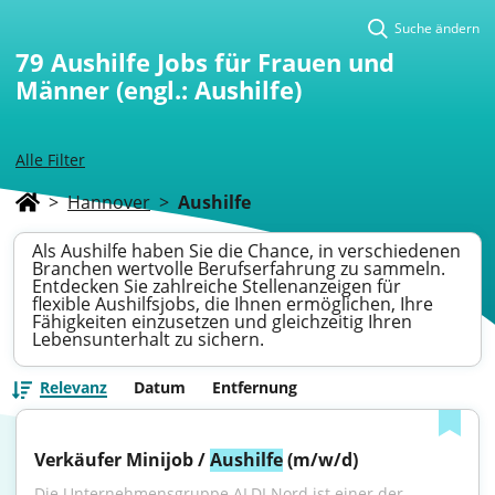
Suche ändern
79
Aushilfe Jobs für Frauen und
Männer (engl.: Aushilfe)
Alle Filter
>
Hannover
>
Aushilfe
Als Aushilfe haben Sie die Chance, in verschiedenen
Branchen wertvolle Berufserfahrung zu sammeln.
Entdecken Sie zahlreiche Stellenanzeigen für
flexible Aushilfsjobs, die Ihnen ermöglichen, Ihre
Fähigkeiten einzusetzen und gleichzeitig Ihren
Lebensunterhalt zu sichern.
Relevanz
Datum
Entfernung
Verkäufer Minijob / 
Aushilfe
 (m/w/d)
Die Unternehmensgruppe ALDI Nord ist einer der 