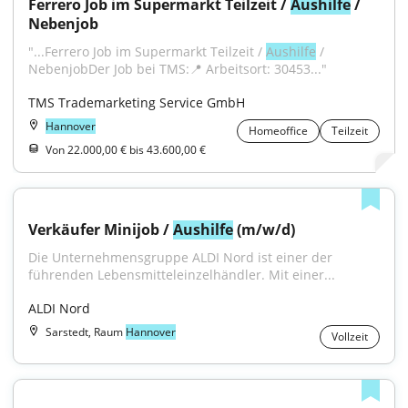
Ferrero Job im Supermarkt Teilzeit / 
Aushilfe
 / 
Nebenjob
"...Ferrero Job im Supermarkt Teilzeit / 
Aushilfe
 / 
NebenjobDer Job bei TMS:📍 Arbeitsort: 30453..."
TMS Trademarketing Service GmbH
Hannover
Homeoffice
Teilzeit
Von 22.000,00 € bis 43.600,00 €
Verkäufer Minijob / 
Aushilfe
 (m/w/d)
Die Unternehmensgruppe ALDI Nord ist einer der 
führenden Lebensmitteleinzelhändler. Mit einer...
ALDI Nord
Sarstedt, Raum
Hannover
Vollzeit