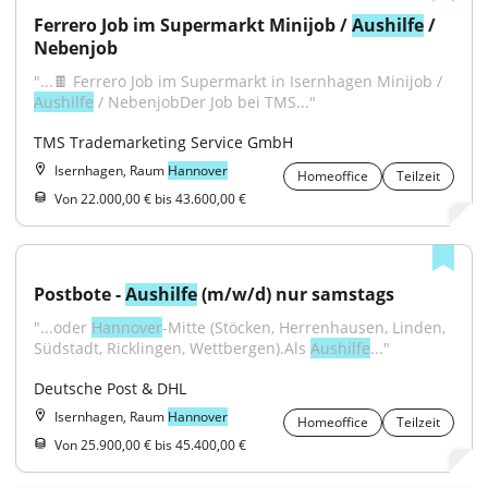
Ferrero Job im Supermarkt Minijob / 
Aushilfe
 / 
Nebenjob
"...🍫 Ferrero Job im Supermarkt in Isernhagen Minijob / 
Aushilfe
 / NebenjobDer Job bei TMS..."
TMS Trademarketing Service GmbH
Isernhagen, Raum
Hannover
Homeoffice
Teilzeit
Von 22.000,00 € bis 43.600,00 €
Postbote - 
Aushilfe
 (m/w/d) nur samstags
"...oder 
Hannover
-Mitte (Stöcken, Herrenhausen, Linden, 
Südstadt, Ricklingen, Wettbergen).Als 
Aushilfe
..."
Deutsche Post & DHL
Isernhagen, Raum
Hannover
Homeoffice
Teilzeit
Von 25.900,00 € bis 45.400,00 €