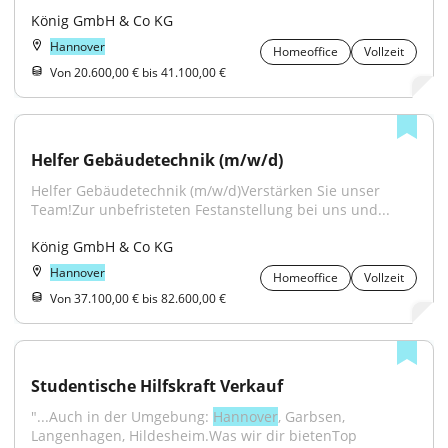
König GmbH & Co KG
Hannover
Homeoffice
Vollzeit
Von 20.600,00 € bis 41.100,00 €
Helfer Gebäudetechnik (m/w/d)
Helfer Gebäudetechnik (m/w/d)Verstärken Sie unser 
Team!Zur unbefristeten Festanstellung bei uns und...
König GmbH & Co KG
Hannover
Homeoffice
Vollzeit
Von 37.100,00 € bis 82.600,00 €
Studentische Hilfskraft Verkauf
"...Auch in der Umgebung: 
Hannover
, Garbsen, 
Langenhagen, Hildesheim.Was wir dir bietenTop 