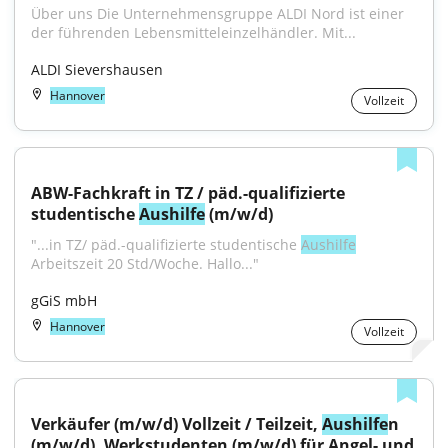
Über uns Die Unternehmensgruppe ALDI Nord ist einer 
der führenden Lebensmitteleinzelhändler. Mit...
ALDI Sievershausen
Hannover
Vollzeit
ABW-Fachkraft in TZ / päd.-qualifizierte 
studentische 
Aushilfe
 (m/w/d)
"...in TZ/ päd.-qualifizierte studentische 
Aushilfe
Arbeitszeit 20 Std/Woche. Hallo..."
gGiS mbH
Hannover
Vollzeit
Verkäufer (m/w/d) Vollzeit / Teilzeit, 
Aushilfe
n 
(m/w/d), Werkstudenten (m/w/d) für Angel- und 