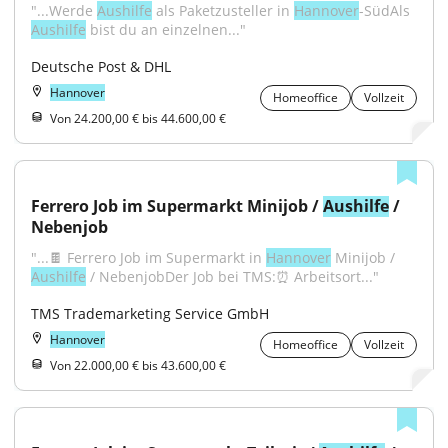
"...Werde 
Aushilfe
 als Paketzusteller in 
Hannover
-SüdAls 
Aushilfe
 bist du an einzelnen..."
Deutsche Post & DHL
Hannover
Homeoffice
Vollzeit
Von 24.200,00 € bis 44.600,00 €
Ferrero Job im Supermarkt Minijob / 
Aushilfe
 / 
Nebenjob
"...🍫 Ferrero Job im Supermarkt in 
Hannover
 Minijob / 
Aushilfe
 / NebenjobDer Job bei TMS:⏰ Arbeitsort..."
TMS Trademarketing Service GmbH
Hannover
Homeoffice
Vollzeit
Von 22.000,00 € bis 43.600,00 €