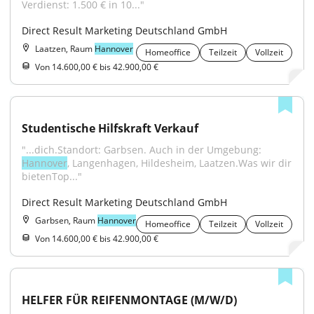
Verdienst: 1.500 € in 10..."
Direct Result Marketing Deutschland GmbH
Laatzen, Raum
Hannover
Homeoffice
Teilzeit
Vollzeit
Von 14.600,00 € bis 42.900,00 €
Studentische Hilfskraft Verkauf
"...dich.Standort: Garbsen. Auch in der Umgebung: 
Hannover
, Langenhagen, Hildesheim, Laatzen.Was wir dir 
bietenTop..."
Direct Result Marketing Deutschland GmbH
Garbsen, Raum
Hannover
Homeoffice
Teilzeit
Vollzeit
Von 14.600,00 € bis 42.900,00 €
HELFER FÜR REIFENMONTAGE (M/W/D)