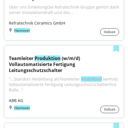
Über uns EinleitungDie Refratechnik-Gruppe gehört dank 
seiner Innovationskraft und des...
Refratechnik Ceramics GmbH
Hannover
Vollzeit
Teamleiter 
Produktion
 (w/m/d) 
Vollautomatisierte Fertigung 
Leitungsschutzschalter
"...Standort Heidelberg alsTeamleiter 
Produktion
 (w/m/d) 
Vollautomatisierte Fertigung LeitungsschutzschalterIhre 
Rolle..."
ABB AG
Hannover
Vollzeit