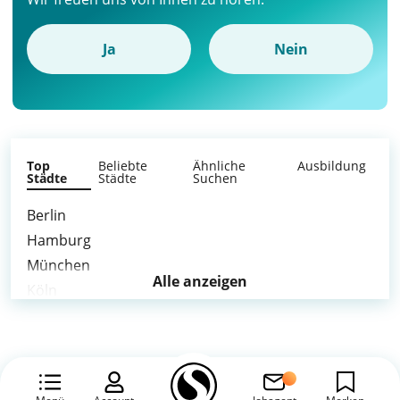
Ja
Nein
Top
Beliebte
Ähnliche
Ausbildung
Städte
Städte
Suchen
Berlin
Hamburg
München
Alle anzeigen
Köln
Frankfurt am Main
Stuttgart
Düsseldorf
Leipzig