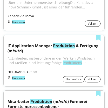
Über uns UnternehmensbeschreibungDie Kanadevia 
Inova Schmack GmbH, ist einer der führenden...
Kanadevia Inova
Hannover
Vollzeit
IT Application Manager 
Produktion
 & Fertigung 
(m/w/d)
"...Einheiten, insbesondere in den Werken Windsbach 
und Meißen, sind leistungsfähige 
Produktions
..."
HELUKABEL GmbH
Hannover
Homeoffice
Vollzeit
Mitarbeiter 
Produktion
 (m/w/d) Formerei - 
Formsteinpressenbediener