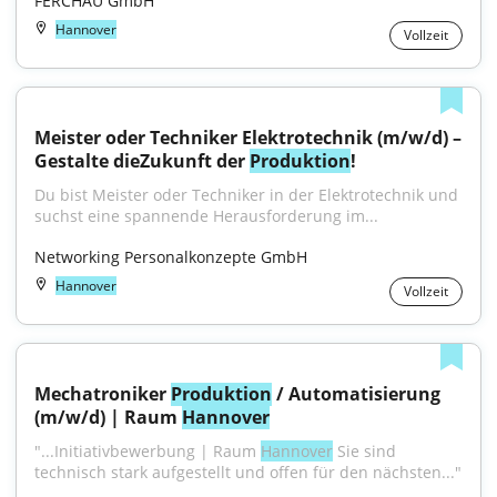
FERCHAU GmbH
Hannover
Vollzeit
Meister oder Techniker Elektrotechnik (m/w/d) – 
Gestalte dieZukunft der 
Produktion
!
Du bist Meister oder Techniker in der Elektrotechnik und 
suchst eine spannende Herausforderung im...
Networking Personalkonzepte GmbH
Hannover
Vollzeit
Mechatroniker 
Produktion
 / Automatisierung 
(m/w/d) | Raum 
Hannover
"...Initiativbewerbung | Raum 
Hannover
 Sie sind 
technisch stark aufgestellt und offen für den nächsten..."