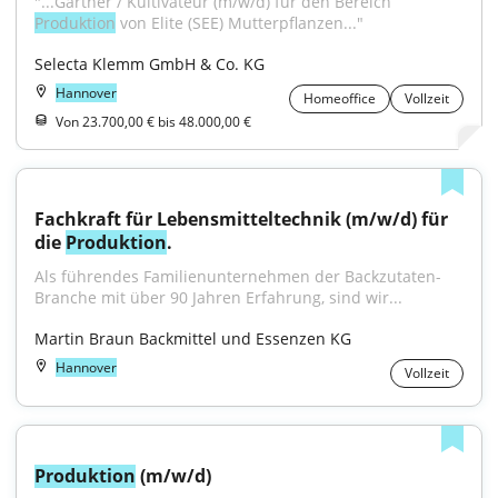
"...Gärtner / Kultivateur (m/w/d) für den Bereich 
Produktion
 von Elite (SEE) Mutterpflanzen..."
Selecta Klemm GmbH & Co. KG
Hannover
Homeoffice
Vollzeit
Von 23.700,00 € bis 48.000,00 €
Fachkraft für Lebensmitteltechnik (m/w/d) für 
die 
Produktion
.
Als führendes Familienunternehmen der Backzutaten-
Branche mit über 90 Jahren Erfahrung, sind wir...
Martin Braun Backmittel und Essenzen KG
Hannover
Vollzeit
Produktion
 (m/w/d)