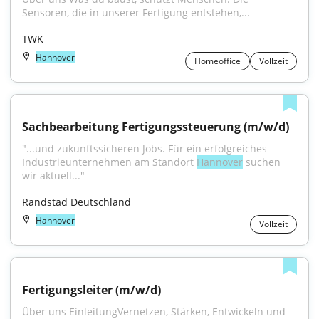
Sensoren, die in unserer Fertigung entstehen,...
TWK
Hannover
Homeoffice
Vollzeit
Sachbearbeitung Fertigungssteuerung (m/w/d)
"...und zukunftssicheren Jobs. Für ein erfolgreiches 
Industrieunternehmen am Standort 
Hannover
 suchen 
wir aktuell..."
Randstad Deutschland
Hannover
Vollzeit
Fertigungsleiter (m/w/d)
Über uns EinleitungVernetzen, Stärken, Entwickeln und 