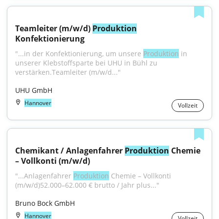
Teamleiter (m/w/d) 
Produktion
Konfektionierung
"...in der Konfektionierung, um unsere 
Produktion
 in 
unserer Klebstoffsparte bei UHU in Bühl zu 
verstärken.Teamleiter (m/w/d..."
UHU GmbH
Hannover
Vollzeit
Chemikant / Anlagenfahrer 
Produktion
 Chemie 
– Vollkonti (m/w/d)
"...Anlagenfahrer 
Produktion
 Chemie – Vollkonti 
(m/w/d)52.000–62.000 € brutto / Jahr plus..."
Bruno Bock GmbH
Hannover
Vollzeit