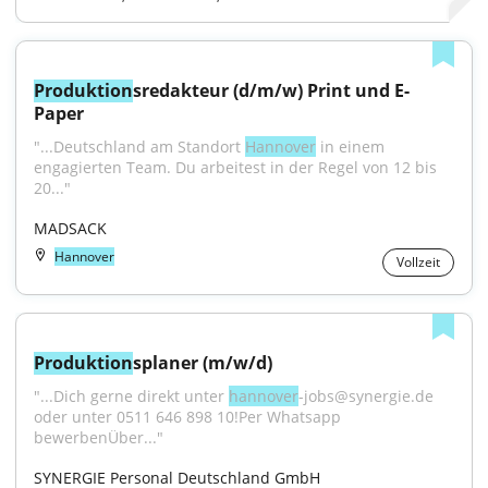
Produktion
sredakteur (d/m/w) Print und E-
Paper
"...Deutschland am Standort 
Hannover
 in einem 
engagierten Team. Du arbeitest in der Regel von 12 bis 
20..."
MADSACK
Hannover
Vollzeit
Produktion
splaner (m/w/d)
"...Dich gerne direkt unter 
hannover
-jobs@synergie.de 
oder unter 0511 646 898 10!Per Whatsapp 
bewerbenÜber..."
SYNERGIE Personal Deutschland GmbH