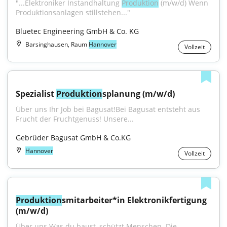
"...Elektroniker Instandhaltung 
Produktion
 (m/w/d) Wenn 
Produktionsanlagen stillstehen..."
Bluetec Engineering GmbH & Co. KG
Barsinghausen, Raum
Hannover
Vollzeit
Spezialist 
Produktion
splanung (m/w/d)
Über uns Ihr Job bei Bagusat!Bei Bagusat entsteht aus 
Frucht der Fruchtgenuss! Unsere...
Gebrüder Bagusat GmbH & Co.KG
Hannover
Vollzeit
Produktion
smitarbeiter*in Elektronikfertigung 
(m/w/d)
Über uns Was du baust, schützt Menschen. Die 