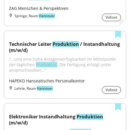
ZAG Menschen & Perspektiven
Springe, Raum
Hannover
Vollzeit
Technischer Leiter 
Produktion
 / Instandhaltung 
(m/w/d)
"...und eine hohe Anlagenverfügbarkeit im Mittelpunkt 
der täglichen 
Produktion
. Die Fertigung erfolgt unter 
anspruchsvollen..."
HAPEKO Hanseatisches Personalkontor
Lehrte, Raum
Hannover
Vollzeit
Elektroniker Instandhaltung 
Produktion
(m/w/d)