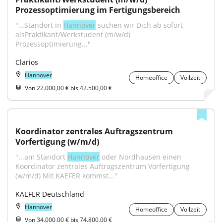
Prozessoptimierung im Fertigungsbereich
"...Standort in 
Hannover
 suchen wir Dich ab sofort 
alsPraktikant/Werkstudent (m/w/d) 
Prozessoptimierung..."
Clarios
Hannover
Homeoffice
Vollzeit
Von 22.000,00 € bis 42.500,00 €
Koordinator zentrales Auftragszentrum 
Vorfertigung (w/m/d)
"...am Standort 
Hannover
 oder Nordhausen einen 
Koordinator zentrales Auftragszentrum Vorfertigung 
(w/m/d) Mit KAEFER kommst..."
KAEFER Deutschland
Hannover
Homeoffice
Vollzeit
Von 34.000,00 € bis 74.800,00 €