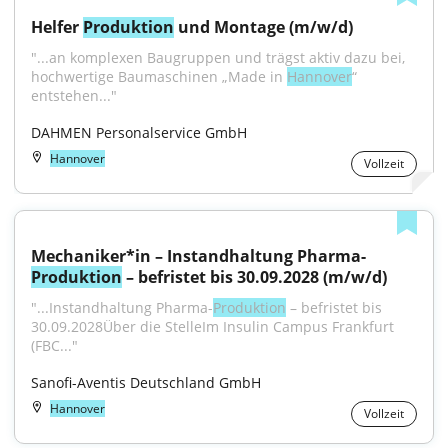
Helfer 
Produktion
 und Montage (m/w/d)
"...an komplexen Baugruppen und trägst aktiv dazu bei, 
hochwertige Baumaschinen „Made in 
Hannover
“ 
entstehen..."
DAHMEN Personalservice GmbH
Hannover
Vollzeit
Mechaniker*in – Instandhaltung Pharma-
Produktion
 – befristet bis 30.09.2028 (m/w/d)
"...Instandhaltung Pharma-
Produktion
 – befristet bis 
30.09.2028Über die StelleIm Insulin Campus Frankfurt 
(FBC..."
Sanofi-Aventis Deutschland GmbH
Hannover
Vollzeit