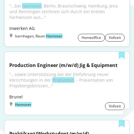
"...bei 
Hannover
, Berlin, Braunschweig, Hamburg, Jena 
und Renningen zeichnen sich durch ein breites 
Fachwissen aus..."
Inwerken AG
Isernhagen, Raum
Hannover
Homeoffice
Vollzeit
Production Engineer (m/w/d) Jig & Equipment
"...sowie Unterstützung bei der Einführung neuer 
Vorrichtungen in der 
Produktion
. - Präsentation von 
Projektergebnissen..."
Brunel
Hannover
Vollzeit
Praktikant/Werkstudent (m/w/d) 