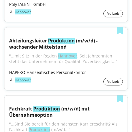
PolyTALENT GmbH
Hannover
Vollzeit
Abteilungsleiter 
Produktion
 (m/w/d) - 
wachsender Mittelstand
"...mit Sitz in der Region 
Hannover
. Seit Jahrzehnten 
steht das Unternehmen für Qualität, Zuverlässigkeit..."
HAPEKO Hanseatisches Personalkontor
Hannover
Vollzeit
Fachkraft 
Produktion
 (m/w/d) mit 
Übernahmeoption
"...Sind Sie bereit für den nächsten Karriereschritt? Als 
Fachkraft 
Produktion
 (m/w/d..."