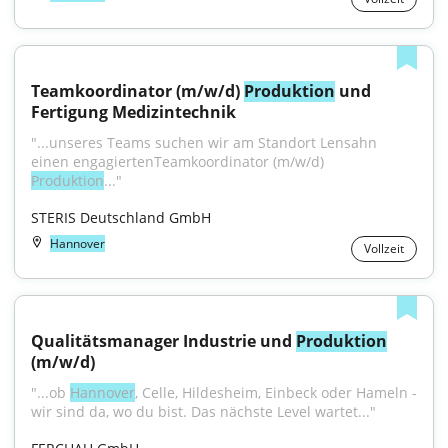
Teamkoordinator (m/w/d) 
Produktion
 und 
Fertigung Medizintechnik
"...unseres Teams suchen wir am Standort Lensahn 
einen engagiertenTeamkoordinator (m/w/d) 
Produktion
..."
STERIS Deutschland GmbH
Hannover
Vollzeit
Qualitätsmanager Industrie und 
Produktion
(m/w/d)
"...ob 
Hannover
, Celle, Hildesheim, Einbeck oder Hameln - 
wir sind da, wo du bist. Das nächste Level wartet..."