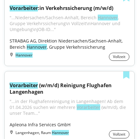
Vorarbeiter
:in Verkehrssicherung (m/w/d)
"...Niedersachen/Sachsen-Anhalt, Bereich 
Hannover
, 
Gruppe Verkehrssicherung\n Vollzeit\nHannover und 
Umgebung\nJOB-ID..."
STRABAG AG, Direktion Niedersachen/Sachsen-Anhalt, 
Bereich 
Hannover
, Gruppe Verkehrssicherung
Hannover
Vollzeit
Vorarbeiter
 (w/m/d) Reinigung Flughafen 
Langenhagen
"...in der Flughafenreinigung in Langenhagen! Ab dem 
01.04.2026 suchen wir mehrere 
Vorarbeiter
 (w/m/d), die 
unser Team..."
Apleona Infra Services GmbH
Langenhagen, Raum
Hannover
Vollzeit