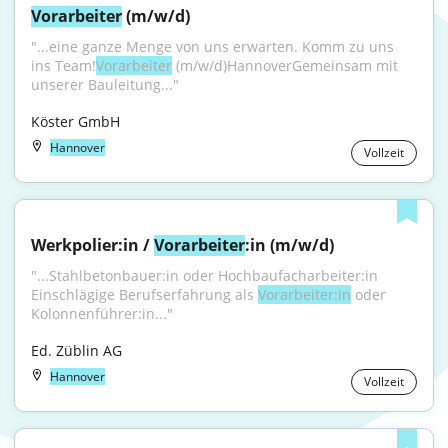
Vorarbeiter
 (m/w/d)
"...eine ganze Menge von uns erwarten. Komm zu uns 
ins Team!
Vorarbeiter
 (m/w/d)HannoverGemeinsam mit 
unserer Bauleitung..."
Köster GmbH
Hannover
Vollzeit
Werkpolier:in / 
Vorarbeiter
:in (m/w/d)
"...Stahlbetonbauer:in oder Hochbaufacharbeiter:in 
Einschlägige Berufserfahrung als 
Vorarbeiter:in
 oder 
Kolonnenführer:in..."
Ed. Züblin AG
Hannover
Vollzeit