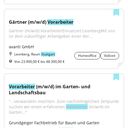
Gärtner (m/w/d) 
Vorarbeiter
Gärtner (m/w/d) VorarbeiterEinsatzort:LeonbergMit uns 
ist dein zukünftiger Arbeitgeber einer der...
avanti GmbH
Leonberg, Raum
Stuttgart
Homeoffice
Vollzeit
Von 23.900,00 € bis 48.300,00 €
Vorarbeiter
 (m/w/d) im Garten- und 
Landschaftsbau
"...verwandeln möchten. Zum nächstmöglichen Zeitpunkt 
suchen wir einen erfahrenen 
Vorarbeiter
 (m/w/d) im 
Garten..."
Grundgeiger Fachbetrieb für Baum und Garten