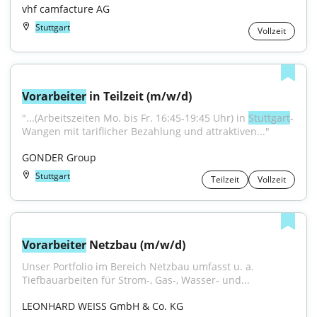
vhf camfacture AG
Stuttgart
Vollzeit
Vorarbeiter
 in Teilzeit (m/w/d)
"...(Arbeitszeiten Mo. bis Fr. 16:45-19:45 Uhr) in 
Stuttgart
-
Wangen mit tariflicher Bezahlung und attraktiven..."
GONDER Group
Stuttgart
Teilzeit
Vollzeit
Vorarbeiter
 Netzbau (m/w/d)
Unser Portfolio im Bereich Netzbau umfasst u. a. 
Tiefbauarbeiten für Strom-, Gas-, Wasser- und...
LEONHARD WEISS GmbH & Co. KG