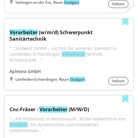
Vaihingen an der Enz, Raum
Stuttgart
Vollzeit
Vorarbeiter
 (w/m/d) Schwerpunkt 
Sanitärtechnik
"...Südwest GmbH – suchen für unseren Standort in 
Leinfelden-Echterdingen 
Vorarbeiter
 (w/m/d) 
Schwerpunkt..."
Apleona GmbH
Leinfelden-Echterdingen, Raum
Stuttgart
Vollzeit
Cnc-Fräser - 
Vorarbeiter
 (M/W/D)
"...mit Firmensitz in Ammerbuch, 30 km südwestlich von 
Stuttgart
. Als dynamisches und innovatives 
Unternehmen..."