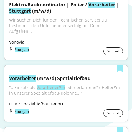
Elektro-Baukoordinator | Polier / 
Vorarbeiter
 | 
Stuttgart
 (m/w/d)
Wir suchen Dich für den Technischen Service! Du 
bestimmst den Unternehmenserfolg mit Deine 
Aufgaben...
Vonovia
Stuttgart
Vollzeit
Vorarbeiter
 (m/w/d) Spezialtiefbau
"...Einsatz als 
Vorarbeiter*in
 oder erfahrene*r Helfer*in 
in unserer Spezialtiefbau-Kolonne..."
PORR Spezialtiefbau GmbH
Stuttgart
Vollzeit