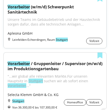
Vorarbeiter
 (w/m/d) Schwerpunkt 
Sanitärtechnik
Unsere Teams im Gebäudebetrieb und der Haustechnik 
sorgen dafür, dass alle technischen Anlagen...
Apleona GmbH
Leinfelden-Echterdingen, Raum
Stuttgart
Vollzeit
Vorarbeiter
 / Gruppenleiter / Supervisor (m/w/d) 
im Produktionsgartenbau
"...wir global alle relevanten Märkte.Für unseren 
Hauptsitz in 
Stuttgart
 suchen wir ab sofort einen 
Vorarbeiter
..."
Selecta Klemm GmbH & Co. KG
Stuttgart
Homeoffice
Vollzeit
Von 36.300,00 € bis 107.300,00 €