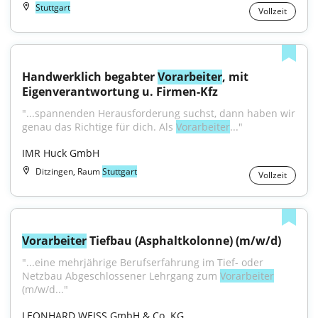
Stuttgart
Vollzeit
Handwerklich begabter 
Vorarbeiter
, mit 
Eigenverantwortung u. Firmen-Kfz
"...spannenden Herausforderung suchst, dann haben wir 
genau das Richtige für dich. Als 
Vorarbeiter
..."
IMR Huck GmbH
Ditzingen, Raum
Stuttgart
Vollzeit
Vorarbeiter
 Tiefbau (Asphaltkolonne) (m/w/d)
"...eine mehrjährige Berufserfahrung im Tief- oder 
Netzbau Abgeschlossener Lehrgang zum 
Vorarbeiter
(m/w/d..."
LEONHARD WEISS GmbH & Co. KG