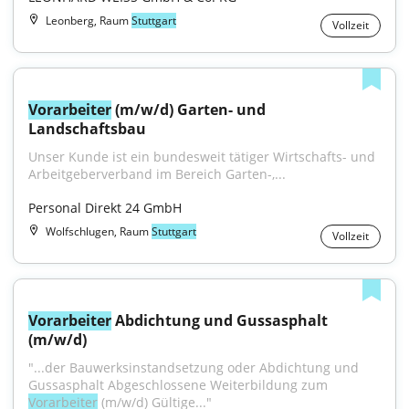
Leonberg, Raum
Stuttgart
Vollzeit
Vorarbeiter
 (m/w/d) Garten- und 
Landschaftsbau
Unser Kunde ist ein bundesweit tätiger Wirtschafts- und 
Arbeitgeberverband im Bereich Garten-,...
Personal Direkt 24 GmbH
Wolfschlugen, Raum
Stuttgart
Vollzeit
Vorarbeiter
 Abdichtung und Gussasphalt 
(m/w/d)
"...der Bauwerksinstandsetzung oder Abdichtung und 
Gussasphalt Abgeschlossene Weiterbildung zum 
Vorarbeiter
 (m/w/d) Gültige..."