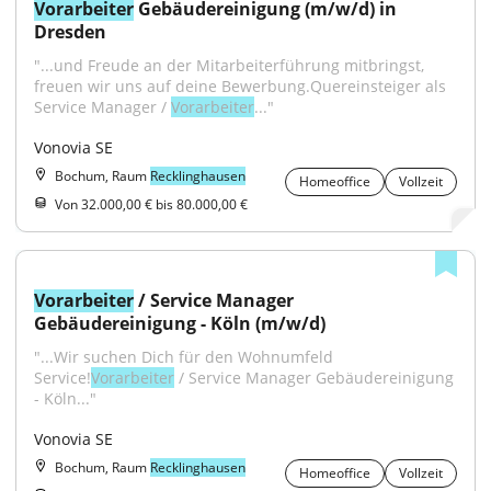
Vorarbeiter
 Gebäudereinigung (m/w/d) in 
Dresden
"...und Freude an der Mitarbeiterführung mitbringst, 
freuen wir uns auf deine Bewerbung.Quereinsteiger als 
Service Manager / 
Vorarbeiter
..."
Vonovia SE
Bochum, Raum
Recklinghausen
Homeoffice
Vollzeit
Von 32.000,00 € bis 80.000,00 €
Vorarbeiter
 / Service Manager 
Gebäudereinigung - Köln (m/w/d)
"...Wir suchen Dich für den Wohnumfeld 
Service!
Vorarbeiter
 / Service Manager Gebäudereinigung 
- Köln..."
Vonovia SE
Bochum, Raum
Recklinghausen
Homeoffice
Vollzeit