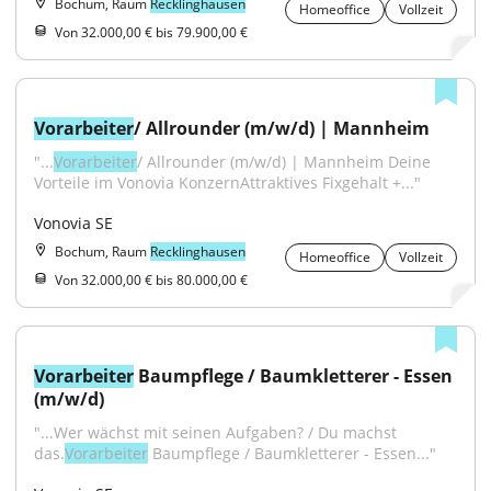
Bochum, Raum
Recklinghausen
Homeoffice
Vollzeit
Von 32.000,00 € bis 79.900,00 €
Vorarbeiter
/ Allrounder (m/w/d) | Mannheim
"...
Vorarbeiter
/ Allrounder (m/w/d) | Mannheim Deine 
Vorteile im Vonovia KonzernAttraktives Fixgehalt +..."
Vonovia SE
Bochum, Raum
Recklinghausen
Homeoffice
Vollzeit
Von 32.000,00 € bis 80.000,00 €
Vorarbeiter
 Baumpflege / Baumkletterer - Essen 
(m/w/d)
"...Wer wächst mit seinen Aufgaben? / Du machst 
das.
Vorarbeiter
 Baumpflege / Baumkletterer - Essen..."