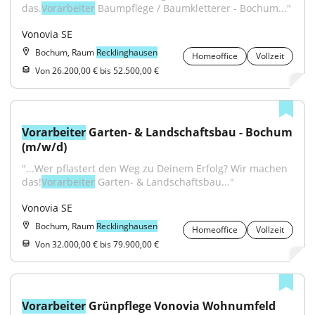
das.
Vorarbeiter
 Baumpflege / Baumkletterer - Bochum..."
Vonovia SE
Bochum, Raum
Recklinghausen
Homeoffice
Vollzeit
Von 26.200,00 € bis 52.500,00 €
Vorarbeiter
 Garten- & Landschaftsbau - Bochum 
(m/w/d)
"...Wer pflastert den Weg zu Deinem Erfolg? Wir machen 
das!
Vorarbeiter
 Garten- & Landschaftsbau..."
Vonovia SE
Bochum, Raum
Recklinghausen
Homeoffice
Vollzeit
Von 32.000,00 € bis 79.900,00 €
Vorarbeiter
 Grünpflege Vonovia Wohnumfeld 