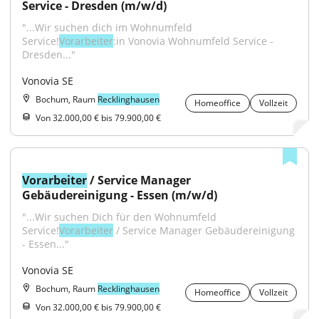
Service - Dresden (m/w/d)
"...Wir suchen dich im Wohnumfeld 
Service!
Vorarbeiter
:in Vonovia Wohnumfeld Service - 
Dresden..."
Vonovia SE
Bochum, Raum
Recklinghausen
Homeoffice
Vollzeit
Von 32.000,00 € bis 79.900,00 €
Vorarbeiter
 / Service Manager 
Gebäudereinigung - Essen (m/w/d)
"...Wir suchen Dich für den Wohnumfeld 
Service!
Vorarbeiter
 / Service Manager Gebäudereinigung 
- Essen..."
Vonovia SE
Bochum, Raum
Recklinghausen
Homeoffice
Vollzeit
Von 32.000,00 € bis 79.900,00 €