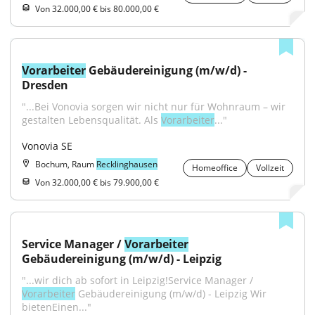
Von 32.000,00 € bis 80.000,00 €
Vorarbeiter
 Gebäudereinigung (m/w/d) - 
Dresden
"...Bei Vonovia sorgen wir nicht nur für Wohnraum – wir 
gestalten Lebensqualität. Als 
Vorarbeiter
..."
Vonovia SE
Bochum, Raum
Recklinghausen
Homeoffice
Vollzeit
Von 32.000,00 € bis 79.900,00 €
Service Manager / 
Vorarbeiter
Gebäudereinigung (m/w/d) - Leipzig
"...wir dich ab sofort in Leipzig!Service Manager / 
Vorarbeiter
 Gebäudereinigung (m/w/d) - Leipzig Wir 
bietenEinen..."