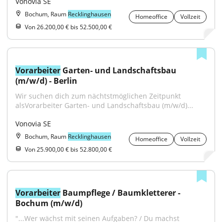
Vonovia SE
Bochum, Raum
Recklinghausen
Homeoffice
Vollzeit
Von 26.200,00 € bis 52.500,00 €
Vorarbeiter
 Garten- und Landschaftsbau 
(m/w/d) - Berlin
Wir suchen dich zum nächtstmöglichen Zeitpunkt 
alsVorarbeiter Garten- und Landschaftsbau (m/w/d)...
Vonovia SE
Bochum, Raum
Recklinghausen
Homeoffice
Vollzeit
Von 25.900,00 € bis 52.800,00 €
Vorarbeiter
 Baumpflege / Baumkletterer - 
Bochum (m/w/d)
"...Wer wächst mit seinen Aufgaben? / Du machst 