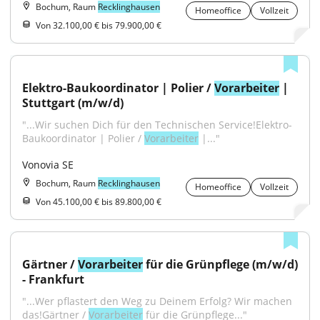
Bochum, Raum
Recklinghausen
Homeoffice
Vollzeit
Von 32.100,00 € bis 79.900,00 €
Elektro-Baukoordinator | Polier / 
Vorarbeiter
 | 
Stuttgart (m/w/d)
"...Wir suchen Dich für den Technischen Service!Elektro-
Baukoordinator | Polier / 
Vorarbeiter
 |..."
Vonovia SE
Bochum, Raum
Recklinghausen
Homeoffice
Vollzeit
Von 45.100,00 € bis 89.800,00 €
Gärtner / 
Vorarbeiter
 für die Grünpflege (m/w/d) 
- Frankfurt
"...Wer pflastert den Weg zu Deinem Erfolg? Wir machen 
das!Gärtner / 
Vorarbeiter
 für die Grünpflege..."