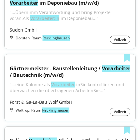
Vorarbeiter
 im Deponiebau (m/w/d)
"...Übernimm Verantwortung und bring Projekte 
voran.Als 
Vorarbeiter:in
 im Deponiebau..."
Suden GmbH
Dorsten, Raum
Recklinghausen
Vollzeit
Gärtnermeister - Baustellenleitung / 
Vorarbeiter
/ Bautechnik (m/w/d)
"...eine Kolonne als 
Vorarbeiter
:inSie kontrollieren und 
überwachen die übertragenen ArbeitenSie..."
Forst & Ga-La-Bau Wolf GmbH
Waltrop, Raum
Recklinghausen
Vollzeit