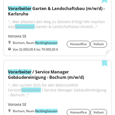
Vorarbeiter
 Garten & Landschaftsbau (m/w/d) - 
Karlsruhe
"...Wer pflastert den Weg zu Deinem Erfolg? Wir machen 
das!
Vorarbeiter
 Garten & Landschaftsbau (m/w/d..."
Vonovia SE
Bochum, Raum
Recklinghausen
Homeoffice
Vollzeit
Von 32.000,00 € bis 79.900,00 €
Vorarbeiter
 / Service Manager 
Gebäudereinigung - Bochum (m/w/d)
"...Wir suchen Dich für den Wohnumfeld 
Service!
Vorarbeiter
 / Service Manager Gebäudereinigung 
- Bochum..."
Vonovia SE
Bochum, Raum
Recklinghausen
Homeoffice
Vollzeit