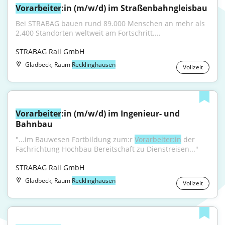
Vorarbeiter
:in (m/w/d) im Straßenbahngleisbau
Bei STRABAG bauen rund 89.000 Menschen an mehr als 
2.400 Standorten weltweit am Fortschritt....
STRABAG Rail GmbH
Gladbeck, Raum
Recklinghausen
Vollzeit
Vorarbeiter
:in (m/w/d) im Ingenieur- und 
Bahnbau
"...im Bauwesen Fortbildung zum:r 
Vorarbeiter:in
 der 
Fachrichtung Hochbau Bereitschaft zu Dienstreisen..."
STRABAG Rail GmbH
Gladbeck, Raum
Recklinghausen
Vollzeit