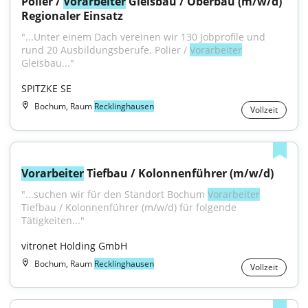
Polier / 
Vorarbeiter
 Gleisbau / Oberbau (m/w/d) 
Regionaler Einsatz
"...Unter einem Dach vereinen wir 130 Jobprofile und 
rund 20 Aus­bildungs­berufe. Polier / 
Vorarbeiter
Gleisbau..."
SPITZKE SE
Bochum, Raum
Recklinghausen
Vollzeit
Vorarbeiter
 Tiefbau / Kolonnenführer (m/w/d)
"...suchen wir für den Standort Bochum 
Vorarbeiter
Tiefbau / Kolonnenführer (m/w/d) für folgende 
Tätigkeiten..."
vitronet Holding GmbH
Bochum, Raum
Recklinghausen
Vollzeit