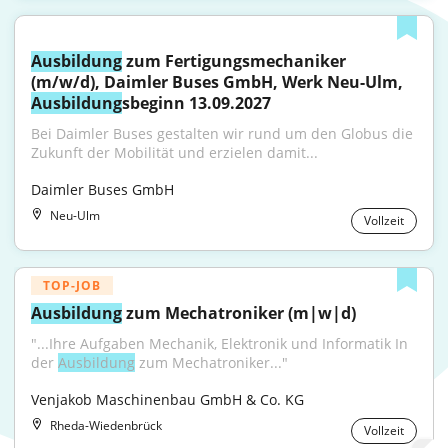
Ausbildung
 zum Fertigungsmechaniker 
(m/w/d), Daimler Buses GmbH, Werk Neu-Ulm, 
Ausbildung
sbeginn 13.09.2027
Bei Daimler Buses gestalten wir rund um den Globus die 
Zukunft der Mobilität und erzielen damit...
Daimler Buses GmbH
Neu-Ulm
Vollzeit
TOP-JOB
Ausbildung
 zum Mechatroniker (m|w|d)
"...Ihre Aufgaben Mechanik, Elektronik und Informatik In 
der 
Ausbildung
 zum Mechatroniker..."
Venjakob Maschinenbau GmbH & Co. KG
Rheda-Wiedenbrück
Vollzeit