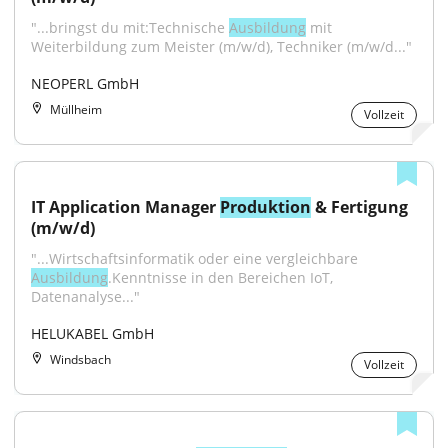
"...bringst du mit:Technische 
Ausbildung
 mit 
Weiterbildung zum Meister (m/w/d), Techniker (m/w/d..."
NEOPERL GmbH
Müllheim
Vollzeit
IT Application Manager 
Produktion
 & Fertigung 
(m/w/d)
"...Wirtschaftsinformatik oder eine vergleichbare 
Ausbildung
.Kenntnisse in den Bereichen IoT, 
Datenanalyse..."
HELUKABEL GmbH
Windsbach
Vollzeit