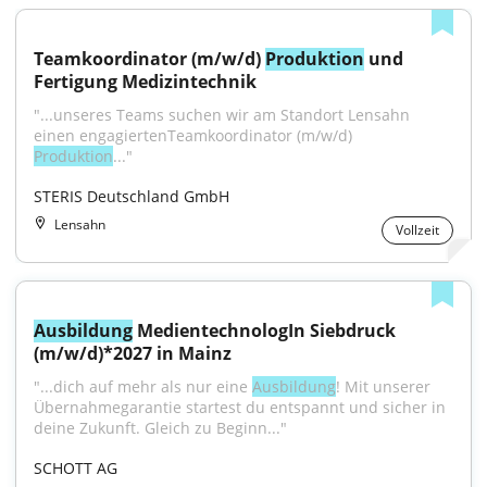
Teamkoordinator (m/w/d) 
Produktion
 und 
Fertigung Medizintechnik
"...unseres Teams suchen wir am Standort Lensahn 
einen engagiertenTeamkoordinator (m/w/d) 
Produktion
..."
STERIS Deutschland GmbH
Lensahn
Vollzeit
Ausbildung
 MedientechnologIn Siebdruck 
(m/w/d)*2027 in Mainz
"...dich auf mehr als nur eine 
Ausbildung
! Mit unserer 
Übernahmegarantie startest du entspannt und sicher in 
deine Zukunft. Gleich zu Beginn..."
SCHOTT AG