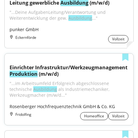
Leitung gewerbliche 
Ausbildung
 (m/w/d)
"...Deine AufgabenLeitung/Verantwortung und 
Weiterentwicklung der gew. 
Ausbildung
..."
punker GmbH
Eckernförde
Vollzeit
Einrichter Infrastruktur/Werkzeugmanagement 
Produktion
 (m/w/d)
"...im Arbeitsumfeld Erfolgreich abgeschlossene 
technische 
Ausbildung
 als Industriemechaniker, 
Werkzeugmacher (m/w/d..."
Rosenberger Hochfrequenztechnik GmbH & Co. KG
Fridolfing
Homeoffice
Vollzeit