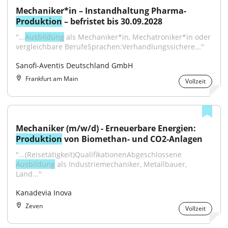
Mechaniker*in – Instandhaltung Pharma-
Produktion
 – befristet bis 30.09.2028
"...
Ausbildung
 als Mechaniker*in, Mechatroniker*in oder 
vergleichbare BerufeSprachen:Verhandlungssichere..."
Sanofi-Aventis Deutschland GmbH
Frankfurt am Main
Vollzeit
Mechaniker (m/w/d) - Erneuerbare Energien: 
Produktion
 von Biomethan- und CO2-Anlagen
"...(Reisetätigkeit)QualifikationenAbgeschlossene 
Ausbildung
 als Industriemechaniker, Metallbauer, 
Land..."
Kanadevia Inova
Zeven
Vollzeit