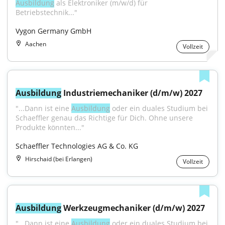
Ausbildung
 als Elektroniker (m/w/d) für 
Betriebstechnik..."
Vygon Germany GmbH
Aachen
Vollzeit
Ausbildung
 Industriemechaniker (d/m/w) 2027
"...Dann ist eine 
Ausbildung
 oder ein duales Studium bei 
Schaeffler genau das Richtige für Dich. Ohne unsere 
Produkte könnten..."
Schaeffler Technologies AG & Co. KG
Hirschaid (bei Erlangen)
Vollzeit
Ausbildung
 Werkzeugmechaniker (d/m/w) 2027
"...Dann ist eine 
Ausbildung
 oder ein duales Studium bei 