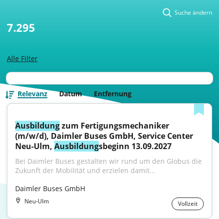
Suche ändern
7.295
Alle Filter
Relevanz
Datum
Entfernung
Ausbildung
 zum Fertigungsmechaniker 
(m/w/d), Daimler Buses GmbH, Service Center 
Neu-Ulm, 
Ausbildung
sbeginn 13.09.2027
Bei Daimler Buses gestalten wir rund um den Globus die 
Zukunft der Mobilität und erzielen damit...
Daimler Buses GmbH
Neu-Ulm
Vollzeit