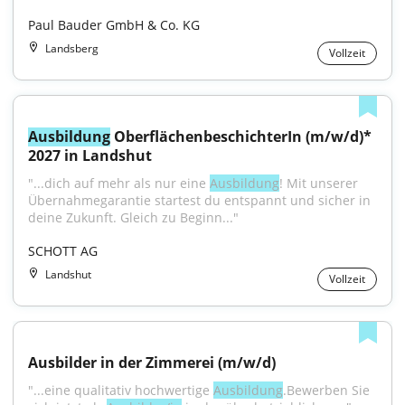
Paul Bauder GmbH & Co. KG
Landsberg
Vollzeit
Ausbildung
 OberflächenbeschichterIn (m/w/d)* 
2027 in Landshut
"...dich auf mehr als nur eine 
Ausbildung
! Mit unserer 
Übernahmegarantie startest du entspannt und sicher in 
deine Zukunft. Gleich zu Beginn..."
SCHOTT AG
Landshut
Vollzeit
Ausbilder in der Zimmerei (m/w/d)
"...eine qualitativ hochwertige 
Ausbildung
.Bewerben Sie 