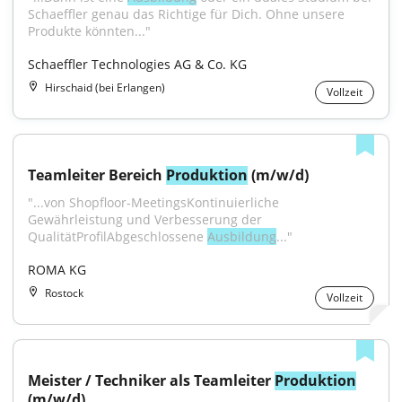
Schaeffler genau das Richtige für Dich. Ohne unsere 
Produkte könnten..."
Schaeffler Technologies AG & Co. KG
Hirschaid (bei Erlangen)
Vollzeit
Teamleiter Bereich 
Produktion
 (m/w/d)
"...von Shopfloor-MeetingsKontinuierliche 
Gewährleistung und Verbesserung der 
QualitätProfilAbgeschlossene 
Ausbildung
..."
ROMA KG
Rostock
Vollzeit
Meister / Techniker als Teamleiter 
Produktion
(m/w/d)