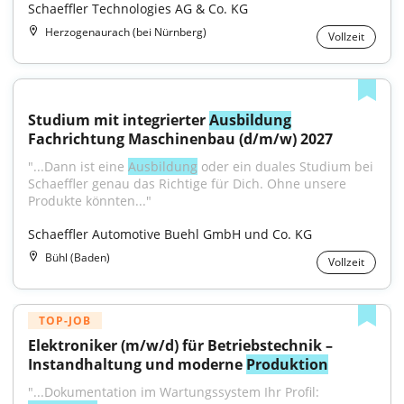
Schaeffler Technologies AG & Co. KG
Herzogenaurach (bei Nürnberg)
Vollzeit
Studium mit integrierter 
Ausbildung
Fachrichtung Maschinenbau (d/m/w) 2027
"...Dann ist eine 
Ausbildung
 oder ein duales Studium bei 
Schaeffler genau das Richtige für Dich. Ohne unsere 
Produkte könnten..."
Schaeffler Automotive Buehl GmbH und Co. KG
Bühl (Baden)
Vollzeit
TOP-JOB
Elektroniker (m/w/d) für Betriebstechnik – 
Instandhaltung und moderne 
Produktion
"...Dokumentation im Wartungssystem Ihr Profil: 