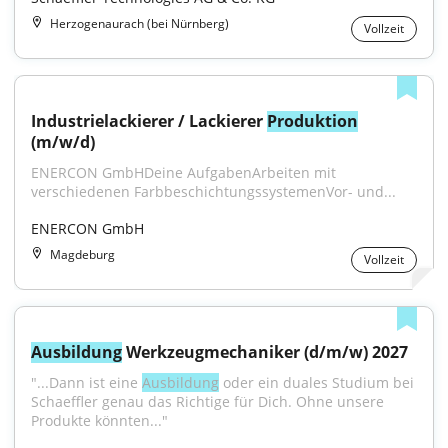
Herzogenaurach (bei Nürnberg)
Vollzeit
Industrielackierer / Lackierer 
Produktion
(m/w/d)
ENERCON GmbHDeine AufgabenArbeiten mit 
verschiedenen FarbbeschichtungssystemenVor- und...
ENERCON GmbH
Magdeburg
Vollzeit
Ausbildung
 Werkzeugmechaniker (d/m/w) 2027
"...Dann ist eine 
Ausbildung
 oder ein duales Studium bei 
Schaeffler genau das Richtige für Dich. Ohne unsere 
Produkte könnten..."