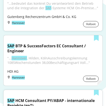
"...bedeutet das konkret Du verantwortest den Betrieb 
und die Integration der 
SAP
-Systeme HCM On-Premise..."
Gutenberg Rechenzentrum GmbH & Co. KG
Hannover
Vollzeit
SAP
 BTP & SuccessFactors EC Consultant / 
Engineer
"...
Hannover
, Hilden, KölnAusschreibungskennung 
1085Wochenstunden 38,00Beschäftigungsart Voll..."
HDI AG
Hannover
Vollzeit
SAP
 HCM Consultant PY/ABAP - internationale 
Projekte (gn*)