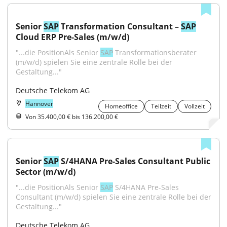
Senior 
SAP
 Transformation Consultant – 
SAP
Cloud ERP Pre-Sales (m/w/d)
"...die PositionAls Senior 
SAP
 Transformationsberater 
(m/w/d) spielen Sie eine zentrale Rolle bei der 
Gestaltung..."
Deutsche Telekom AG
Hannover
Homeoffice
Teilzeit
Vollzeit
Von 35.400,00 € bis 136.200,00 €
Senior 
SAP
 S/4HANA Pre-Sales Consultant Public 
Sector (m/w/d)
"...die PositionAls Senior 
SAP
 S/4HANA Pre-Sales 
Consultant (m/w/d) spielen Sie eine zentrale Rolle bei der 
Gestaltung..."
Deutsche Telekom AG