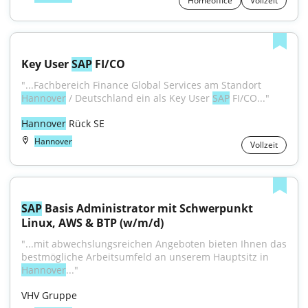
Homeoffice
Vollzeit
Key User 
SAP
 FI/CO
"...Fach­bereich Finance Global Services am Stand­ort 
Hannover
 / Deutsch­land ein als Key User 
SAP
 FI/CO..."
Hannover
 Rück SE
Hannover
Vollzeit
SAP
 Basis Administrator mit Schwerpunkt 
Linux, AWS & BTP (w/m/d)
"...mit abwechslungsreichen Angeboten bieten Ihnen das 
bestmögliche Arbeitsumfeld an unserem Hauptsitz in 
Hannover
..."
VHV Gruppe