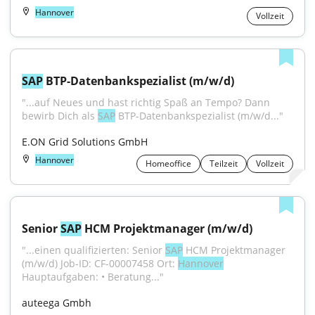
Hannover
Vollzeit
SAP
 BTP-Datenbankspezialist (m/w/d)
"...auf Neues und hast richtig Spaß an Tempo? Dann 
bewirb Dich als 
SAP
 BTP-Datenbankspezialist (m/w/d..."
E.ON Grid Solutions GmbH
Hannover
Homeoffice
Teilzeit
Vollzeit
Senior 
SAP
 HCM Projektmanager (m/w/d)
"...einen qualifizierten: Senior 
SAP
 HCM Projektmanager 
(m/w/d) Job-ID: CF-00007458 Ort: 
Hannover
Hauptaufgaben: • Beratung..."
auteega Gmbh