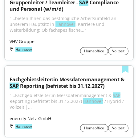
Gruppenleiter / Teamleiter - 
SAP
 Compliance 
und Personal (w/m/d)
"...bieten Ihnen das bestmögliche Arbeitsumfeld an 
unserem Hauptsitz in 
Hannover
. Karriere und 
Weiterbildung: Ob fachspezifische..."
VHV Gruppe
Hannover
Homeoffice
Vollzeit
Fachgebietsleiter:in Messdatenmanagement & 
SAP
 Reporting (befristet bis 31.12.2027)
"...Fachgebietsleiter:in Messdatenmanagement & 
SAP
Reporting (befristet bis 31.12.2027) 
Hannover
 / Hybrid / 
Vollzeit |..."
enercity Netz GmbH
Hannover
Homeoffice
Vollzeit