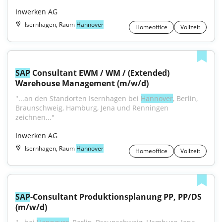
Inwerken AG
Isernhagen, Raum
Hannover
Homeoffice
Vollzeit
SAP
 Consultant EWM / WM / (Extended) 
Warehouse Management (m/w/d)
"...an den Standorten Isernhagen bei 
Hannover
, Berlin, 
Braunschweig, Hamburg, Jena und Renningen 
zeichnen..."
Inwerken AG
Isernhagen, Raum
Hannover
Homeoffice
Vollzeit
SAP
-Consultant Produktionsplanung PP, PP/DS 
(m/w/d)