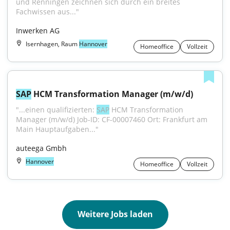
und Renningen zeichnen sich durch ein breites 
Fachwissen aus..."
Inwerken AG
Isernhagen, Raum
Hannover
Homeoffice
Vollzeit
SAP
 HCM Transformation Manager (m/w/d)
"...einen qualifizierten: 
SAP
 HCM Transformation 
Manager (m/w/d) Job-ID: CF-00007460 Ort: Frankfurt am 
Main Hauptaufgaben..."
auteega Gmbh
Hannover
Homeoffice
Vollzeit
Weitere Jobs laden