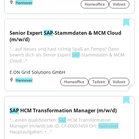
Hannover
Homeoffice
Vollzeit
Senior Expert 
SAP
-Stammdaten & MCM Cloud 
(m/w/d)
"...auf Neues und hast richtig Spaß an Tempo? Dann 
bewirb dich als Senior Expert 
SAP
-Stammdaten & MCM 
Cloud..."
E.ON Grid Solutions GmbH
Hannover
Homeoffice
Teilzeit
Vollzeit
SAP
 HCM Transformation Manager (m/w/d)
"...einen qualifizierten: 
SAP
 HCM Transformation 
Manager (m/w/d) Job-ID: CF-00007459 Ort: 
Hannover
Hauptaufgaben: •..."