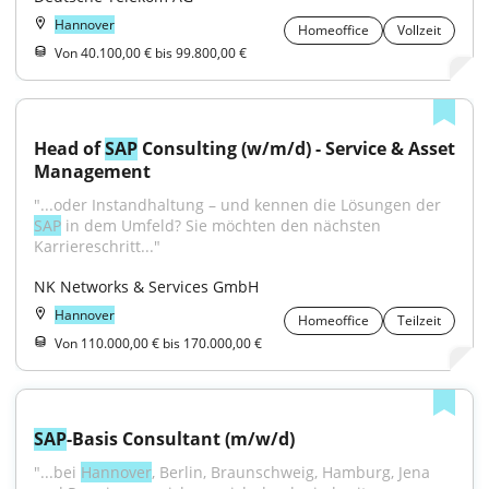
Hannover
Homeoffice
Vollzeit
Von 40.100,00 € bis 99.800,00 €
Head of 
SAP
 Consulting (w/m/d) - Service & Asset 
Management
"...oder Instandhaltung – und kennen die Lösungen der 
SAP
 in dem Umfeld? Sie möchten den nächsten 
Karriereschritt..."
NK Networks & Services GmbH
Hannover
Homeoffice
Teilzeit
Von 110.000,00 € bis 170.000,00 €
SAP
-Basis Consultant (m/w/d)
"...bei 
Hannover
, Berlin, Braunschweig, Hamburg, Jena 