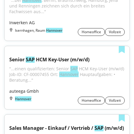
"...bei 
Hannover
, Berlin, Braunschweig, Hamburg, Jena 
und Renningen zeichnen sich durch ein breites 
Fachwissen aus..."
Inwerken AG
Isernhagen, Raum
Hannover
Homeoffice
Vollzeit
Senior 
SAP
 HCM Key-User (m/w/d)
"...einen qualifizierten: Senior 
SAP
 HCM Key-User (m/w/d) 
Job-ID: CF-00007455 Ort: 
Hannover
 Hauptaufgaben: • 
Beratung..."
auteega Gmbh
Hannover
Homeoffice
Vollzeit
Sales Manager - Einkauf / Vertrieb / 
SAP
 (m/w/d)