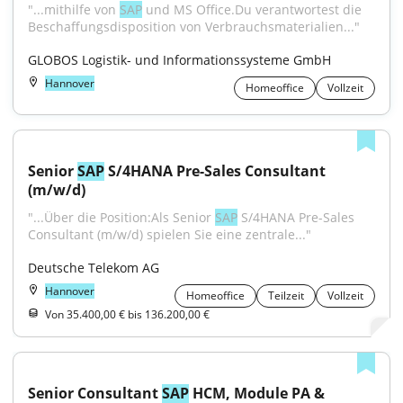
"...mithilfe von 
SAP
 und MS Office.Du verantwortest die 
Beschaffungsdisposition von Verbrauchsmaterialien..."
GLOBOS Logistik- und Informationssysteme GmbH
Hannover
Homeoffice
Vollzeit
Senior 
SAP
 S/4HANA Pre-Sales Consultant 
(m/w/d)
"...Über die Position:Als Senior 
SAP
 S/4HANA Pre-Sales 
Consultant (m/w/d) spielen Sie eine zentrale..."
Deutsche Telekom AG
Hannover
Homeoffice
Teilzeit
Vollzeit
Von 35.400,00 € bis 136.200,00 €
Senior Consultant 
SAP
 HCM, Module PA & 