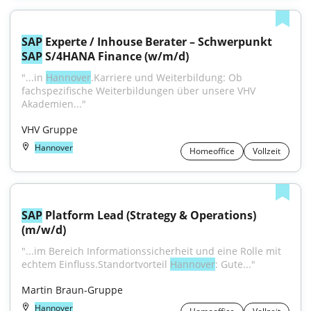
SAP
 Experte / Inhouse Berater – Schwerpunkt 
SAP
 S/4HANA Finance (w/m/d)
"...in 
Hannover
.Karriere und Weiterbildung: Ob 
fachspezifische Weiterbildungen über unsere VHV 
Akademien..."
VHV Gruppe
Hannover
Homeoffice
Vollzeit
SAP
 Platform Lead (Strategy & Operations) 
(m/w/d)
"...im Bereich Informationssicherheit und eine Rolle mit 
echtem Einfluss.Standortvorteil 
Hannover
: Gute..."
Martin Braun-Gruppe
Hannover