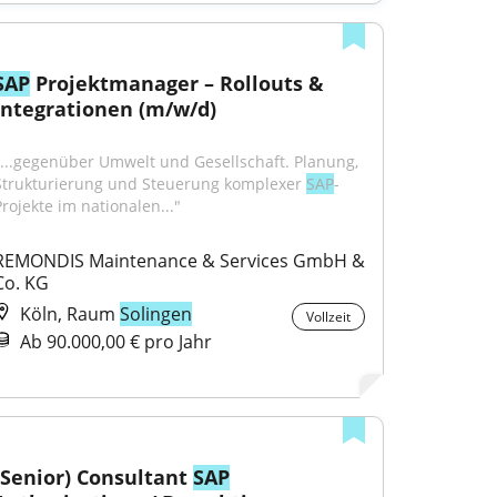
SAP
 Projektmanager – Rollouts & 
Integrationen (m/w/d)
"...gegenüber Umwelt und Gesellschaft. Planung, 
Strukturierung und Steuerung komplexer 
SAP
-
Projekte im nationalen..."
REMONDIS Maintenance & Services GmbH & 
Co. KG
Köln, Raum
Solingen
Vollzeit
Ab 90.000,00 € pro Jahr
(Senior) Consultant 
SAP