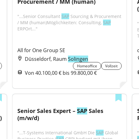
Procurement / MM (human)
"...Senior Consultant 
SAP
 Sourcing & Procurement 
/ MM (human)Möglichkeiten: Consulting, 
SAP
"
ERPOrt..."
All for One Group SE
Düsseldorf, Raum
Solingen
Homeoffice
Vollzeit
Von 40.100,00 € bis 99.800,00 €
Senior Sales Expert – 
SAP
 Sales 
)
(m/w/d)
"...T-Systems International GmbH Die 
SAP
 Global 
Business Practice (
SAP
 GBP) bedient mit ihren 