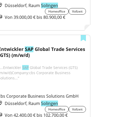
Düsseldorf, Raum
Solingen
Homeoffice
Vollzeit
Von 39.000,00 € bis 80.900,00 €
Entwickler 
SAP
 Global Trade Services 
(GTS) (m/w/d)
...Entwickler 
SAP
 Global Trade Services (GTS) 
(m/w/d)Company:cbs Corporate Business 
olutions..."
cbs Corporate Business Solutions GmbH
Düsseldorf, Raum
Solingen
Homeoffice
Vollzeit
Von 42.400,00 € bis 102.700,00 €