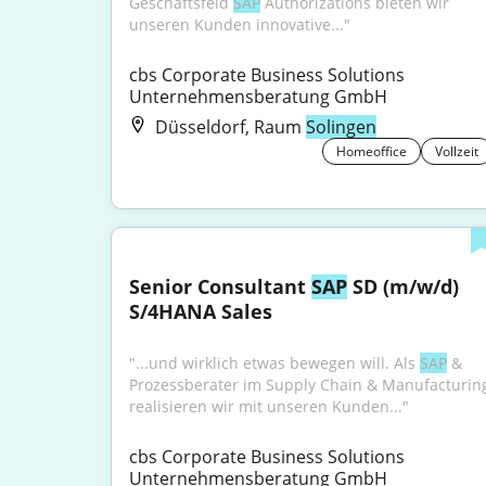
Geschäftsfeld 
SAP
 Authorizations bieten wir 
unseren Kunden innovative..."
cbs Corporate Business Solutions 
Unternehmensberatung GmbH
Düsseldorf, Raum
Solingen
Homeoffice
Vollzeit
Senior Consultant 
SAP
 SD (m/w/d) 
S/4HANA Sales
"...und wirklich etwas bewegen will. Als 
SAP
 & 
Prozessberater im Supply Chain & Manufacturing
realisieren wir mit unseren Kunden..."
cbs Corporate Business Solutions 
Unternehmensberatung GmbH