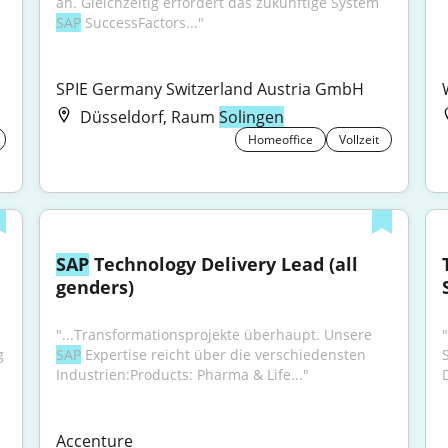
an. Gleichzeitig erfordert das zukünftige System 
SAP
 SuccessFactors..."
SPIE Germany Switzerland Austria GmbH
Düsseldorf, Raum
Solingen
Homeoffice
Vollzeit
SAP
 Technology Delivery Lead (all 
genders)
"...Transformationsprojekte überhaupt. Unsere 
 
SAP
 Expertise reicht über die verschiedensten 
Industrien:Products: Pharma & Life..."
Accenture