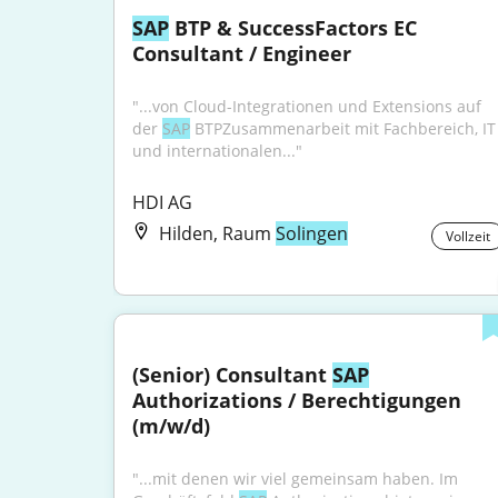
SAP
 BTP & SuccessFactors EC 
Consultant / Engineer
"...von Cloud-Integrationen und Extensions auf 
der 
SAP
 BTPZusammenarbeit mit Fachbereich, IT 
und internationalen..."
HDI AG
Hilden, Raum
Solingen
Vollzeit
(Senior) Consultant 
SAP
Authorizations / Berechtigungen 
(m/w/d)
"...mit denen wir viel gemeinsam haben. Im 