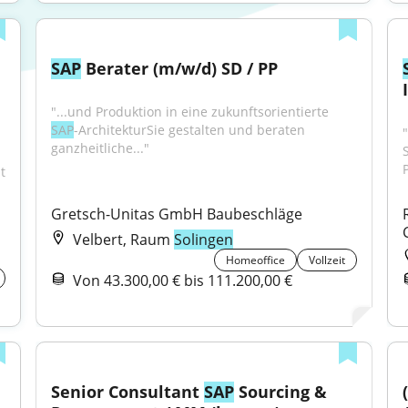
SAP
 Berater (m/w/d) SD / PP
"...und Produktion in eine zukunftsorientierte 
SAP
-ArchitekturSie gestalten und beraten 
ganzheitliche..."
 
Gretsch-Unitas GmbH Baubeschläge
Velbert, Raum
Solingen
Homeoffice
Vollzeit
Von 43.300,00 € bis 111.200,00 €
Senior Consultant 
SAP
 Sourcing & 