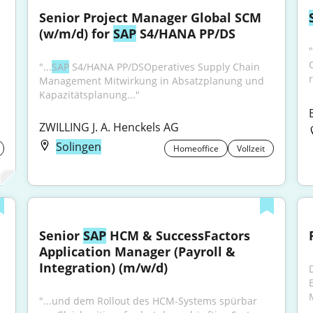
Senior Project Manager Global SCM 
(w/m/d) for 
SAP
 S4/HANA PP/DS
"...
SAP
 S4/HANA PP/DSOperatives Supply Chain 
r
Management Mitwirkung in Absatzplanung und 
Kapazitätsplanung..."
ZWILLING J. A. Henckels AG
Solingen
Homeoffice
Vollzeit
Senior 
SAP
 HCM & SuccessFactors 
Application Manager (Payroll & 
Integration) (m/w/d)
M
"...und dem Rollout des HCM-Systems spürbar 