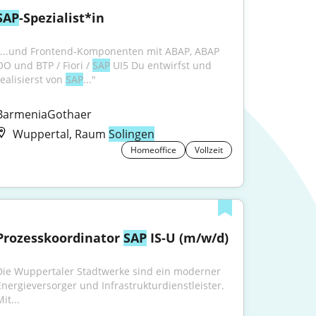
SAP
-Spezialist*in
"...und Frontend-Komponenten mit ABAP, ABAP 
OO und BTP / Fiori / 
SAP
 UI5 Du entwirfst und 
ealisierst von 
SAP
..."
BarmeniaGothaer
Wuppertal, Raum
Solingen
Homeoffice
Vollzeit
Prozesskoordinator 
SAP
 IS-U (m/w/d)
Die Wuppertaler Stadtwerke sind ein moderner 
Energieversorger und Infrastrukturdienstleister. 
it...