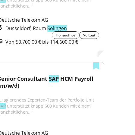
ganzheitlichen..."
Deutsche Telekom AG
Düsseldorf, Raum
Solingen
Homeoffice
Vollzeit
Von 50.700,00 € bis 114.600,00 €
Senior Consultant 
SAP
 HCM Payroll 
(m/w/d)
"...agierendes Experten-Team der Portfolio Unit 
SAP
 unterstützt knapp 600 Kunden mit einem 
ganzheitlichen..."
Deutsche Telekom AG