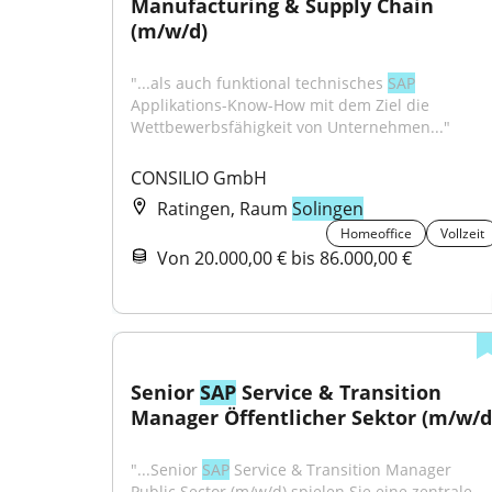
Manufacturing & Supply Chain 
(m/w/d)
"...als auch funktional technisches 
SAP
Applikations-Know-How mit dem Ziel die 
Wettbewerbsfähigkeit von Unternehmen..."
CONSILIO GmbH
Ratingen, Raum
Solingen
Homeoffice
Vollzeit
Von 20.000,00 € bis 86.000,00 €
Senior 
SAP
 Service & Transition 
Manager Öffentlicher Sektor (m/w/d
"...Senior 
SAP
 Service & Transition Manager 
Public Sector (m/w/d) spielen Sie eine zentrale 