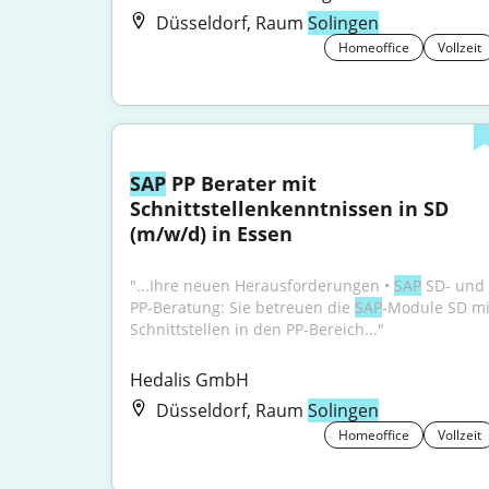
Düsseldorf, Raum
Solingen
Homeoffice
Vollzeit
SAP
 PP Berater mit 
Schnittstellenkenntnissen in SD 
(m/w/d) in Essen
"...Ihre neuen Herausforderungen • 
SAP
 SD- und 
PP-Beratung: Sie betreuen die 
SAP
-Module SD mit
Schnittstellen in den PP-Bereich..."
Hedalis GmbH
Düsseldorf, Raum
Solingen
Homeoffice
Vollzeit