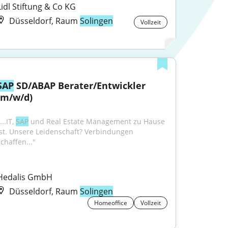
Lidl Stiftung & Co KG
Düsseldorf, Raum
Solingen
Vollzeit
SAP
 SD/ABAP Berater/Entwickler 
(m/w/d)
...IT, 
SAP
 und Real Estate Management zu Hause 
ist. Unsere Leidenschaft? Verbindungen 
chaffen..."
Hedalis GmbH
Düsseldorf, Raum
Solingen
Homeoffice
Vollzeit