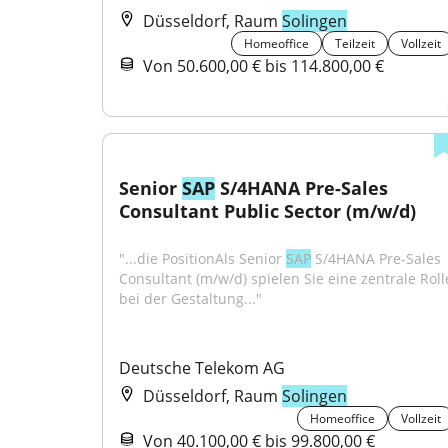
Düsseldorf, Raum
Solingen
Homeoffice
Teilzeit
Vollzeit
Von 50.600,00 € bis 114.800,00 €
Senior 
SAP
 S/4HANA Pre-Sales 
Consultant Public Sector (m/w/d)
"...die PositionAls Senior 
SAP
 S/4HANA Pre-Sales 
Consultant (m/w/d) spielen Sie eine zentrale Rolle
bei der Gestaltung..."
Deutsche Telekom AG
Düsseldorf, Raum
Solingen
Homeoffice
Vollzeit
Von 40.100,00 € bis 99.800,00 €