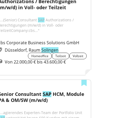
Authorizations / Berechtigungen 
(m/w/d) in Voll- oder Teilzeit
...(Senior) Consultant 
SAP
 Authorizations / 
Berechtigungen (m/w/d) in Voll- oder 
TeilzeitCompany:cbs..."
cbs Corporate Business Solutions GmbH
Düsseldorf, Raum
Solingen
Homeoffice
Teilzeit
Vollzeit
Von 22.000,00 € bis 43.600,00 €
Senior Consultant 
SAP
 HCM, Module 
PA & OM/SW (m/w/d)
"...agierendes Experten-Team der Portfolio Unit 
SAP
 unterstützt knapp 600 Kunden mit einem 