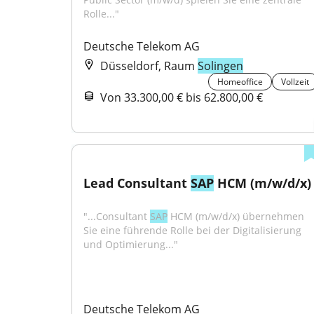
Rolle..."
Deutsche Telekom AG
Düsseldorf, Raum
Solingen
Homeoffice
Vollzeit
Von 33.300,00 € bis 62.800,00 €
Lead Consultant 
SAP
 HCM (m/w/d/x)
"...Consultant 
SAP
 HCM (m/w/d/x) übernehmen 
Sie eine führende Rolle bei der Digitalisierung 
und Optimierung..."
Deutsche Telekom AG