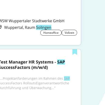
WSW Wuppertaler Stadtwerke GmbH
Wuppertal, Raum
Solingen
Homeoffice
Vollzeit
Test Manager HR Systems - 
SAP
SuccessFactors (m/w/d)
"...Projektanforderungen im Rahmen des 
SAP
SuccessFactors RolloutsEigenverantwortliche 
Durchführung und Überwachung..."