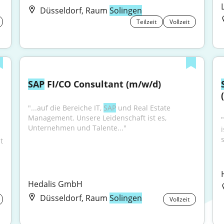
Düsseldorf, Raum
Solingen
Teilzeit
Vollzeit
SAP
 FI/CO Consultant (m/w/d)
"...auf die Bereiche IT, 
SAP
 und Real Estate 
Management. Unsere Leidenschaft ist es, 
"
Unternehmen und Talente..."
s
 
Hedalis GmbH
Düsseldorf, Raum
Solingen
Vollzeit