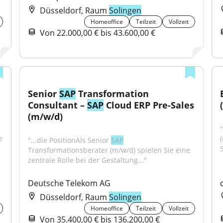
Düsseldorf, Raum
Solingen
Homeoffice
Teilzeit
Vollzeit
Von 22.000,00 € bis 43.600,00 €
Senior 
SAP
 Transformation 
Consultant – 
SAP
 Cloud ERP Pre-Sales 
(m/w/d)
"
 
"...die PositionAls Senior 
SAP
S
Transformationsberater (m/w/d) spielen Sie eine 
zentrale Rolle bei der Gestaltung..."
Deutsche Telekom AG
Düsseldorf, Raum
Solingen
Homeoffice
Teilzeit
Vollzeit
Von 35.400,00 € bis 136.200,00 €