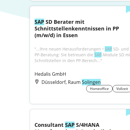
SAP
 SD Berater mit 
Schnittstellenkenntnissen in PP 
(m/w/d) in Essen
"...Ihre neuen Herausforderungen • 
SAP
 SD- und 
PP-Beratung: Sie betreuen die 
SAP
-Module SD mit
Schnittstellen in den PP-Bereich..."
Hedalis GmbH
Düsseldorf, Raum
Solingen
Homeoffice
Vollzeit
Consultant 
SAP
 S/4HANA 