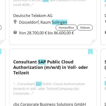
rund 4000..."
Deutsche Telekom AG
Düsseldorf, Raum
Solingen
Homeoffice
Vollzeit
Von 28.700,00 € bis 86.600,00 €
Consultant 
SAP
 Public Cloud 
Authorization (m/w/d) in Voll- oder 
Teilzeit
"...Consultant 
SAP
 Public Cloud Authorization 
(m/w/d) in Voll- oder TeilzeitCompany:cbs 
Corporate..."
cbs Corporate Business Solutions GmbH