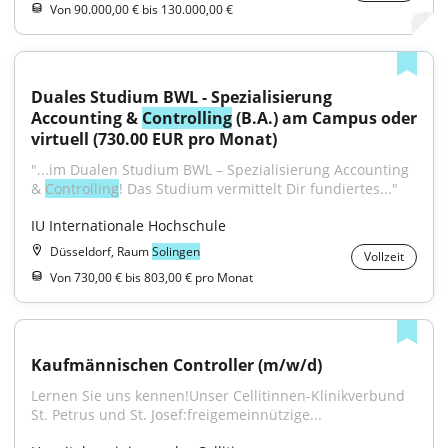
Von 90.000,00 € bis 130.000,00 €
Duales Studium BWL - Spezialisierung 
Accounting & 
Controlling
 (B.A.) am Campus oder 
virtuell (730.00 EUR pro Monat)
"...im Dualen Studium BWL – Spezialisierung Accounting 
& 
Controlling
! Das Studium vermittelt Dir fundiertes..."
IU Internationale Hochschule
Düsseldorf, Raum
Solingen
Vollzeit
Von 730,00 € bis 803,00 € pro Monat
Kaufmännischen Controller (m/w/d)
Lernen Sie uns kennen!Unser Cellitinnen-Klinikverbund 
St. Petrus und St. Josef:freigemeinnützige...