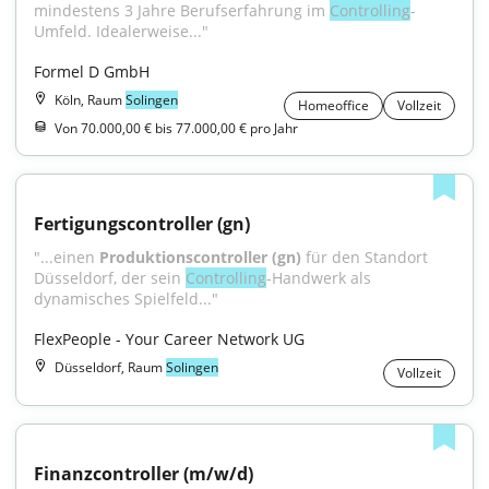
mindestens 3 Jahre Berufserfahrung im 
Controlling
-
Umfeld. Idealerweise..."
Formel D GmbH
Köln, Raum
Solingen
Homeoffice
Vollzeit
Von 70.000,00 € bis 77.000,00 € pro Jahr
Fertigungscontroller (gn)
"...einen 
Produktionscontroller (gn)
 für den Standort 
Düsseldorf, der sein 
Controlling
-Handwerk als 
dynamisches Spielfeld..."
FlexPeople - Your Career Network UG
Düsseldorf, Raum
Solingen
Vollzeit
Finanzcontroller (m/w/d)