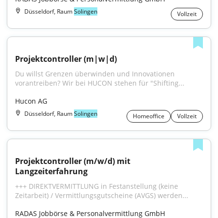
Düsseldorf, Raum
Solingen
Vollzeit
Projektcontroller (m|w|d)
Du willst Grenzen überwinden und Innovationen 
vorantreiben? Wir bei HUCON stehen für "Shifting...
Hucon AG
Düsseldorf, Raum
Solingen
Homeoffice
Vollzeit
Projektcontroller (m/w/d) mit 
Langzeiterfahrung
+++ DIREKTVERMITTLUNG in Festanstellung (keine 
Zeitarbeit) / Vermittlungsgutscheine (AVGS) werden...
RADAS Jobbörse & Personalvermittlung GmbH