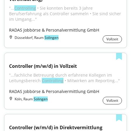
"...
Controlling
 • Sie konnten bereits 3 Jahre 
Berufserfahrung als Controller sammeln • Sie sind sicher 
im Umgang..."
RADAS Jobbörse & Personalvermittlung GmbH
Düsseldorf, Raum
Solingen
Vollzeit
Controller (m/w/d) in Vollzeit
"...fachliche Betreuung durch erfahrene Kollegen im 
Leitungsbereich 
Controlling
 • Mitwirken am Reporting..."
RADAS Jobbörse & Personalvermittlung GmbH
Köln, Raum
Solingen
Vollzeit
Controller (w/m/d) in Direktvermittlung