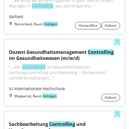
"...## What we achieve together In your role as Project 
Manager IT 
Controlling
, you will shape the..."
Vaillant
Remscheid, Raum
Solingen
Homeoffice
Vollzeit
Dozent Gesundheitsmanagement 
Controlling
im Gesundheitswesen (m/w/d)
"...des 
Controllings
 im Gesundheitswesen, 
Leistungscontrolling und Reporting. - Du bereitest 
Lehrveranstaltungen..."
IU Internationale Hochschule
Wuppertal, Raum
Solingen
Vollzeit
Sachbearbeitung 
Controlling
 und 