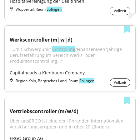
Hospitalvereinigung der Cellitinnen
Wuppertal, Raum
Solingen
Vollzeit
Werkscontroller (m|w|d)
"...mit Schwerpunkt 
Controlling
/FinanzenMehrjährige 
Berufserfahrung im Bereich Werks- oder 
Produktionscontrolling..."
Capitalheads a Kienbaum Company
Region Köln, Bergisches Land, Raum
Solingen
Vollzeit
Vertriebscontroller (m/w/d)
Über unsERGO ist eine der führenden internationalen 
Versicherungsgruppen und in über 20 Ländern...
ERGO Group AG