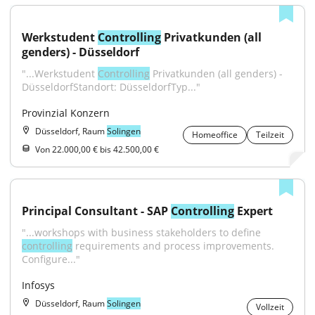
Werkstudent 
Controlling
 Privatkunden (all 
genders) - Düsseldorf
"...Werkstudent 
Controlling
 Privatkunden (all genders) - 
DüsseldorfStandort: DüsseldorfTyp..."
Provinzial Konzern
Düsseldorf, Raum
Solingen
Homeoffice
Teilzeit
Von 22.000,00 € bis 42.500,00 €
Principal Consultant - SAP 
Controlling
 Expert
"...workshops with business stakeholders to define 
controlling
 requirements and process improvements. 
Configure..."
Infosys
Düsseldorf, Raum
Solingen
Vollzeit