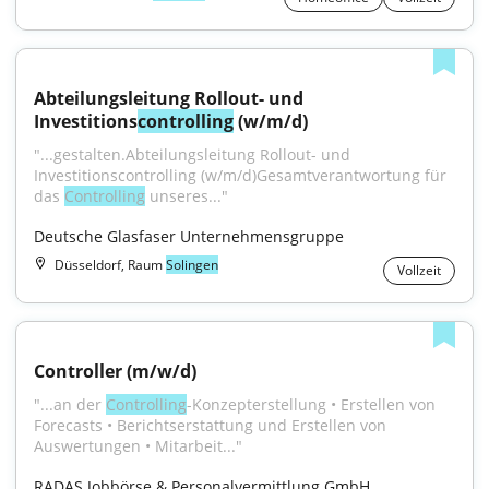
Abteilungsleitung Rollout- und 
Investitions
controlling
 (w/m/d)
"...gestalten.Abteilungsleitung Rollout- und 
Investitionscontrolling (w⁠/⁠m⁠/⁠d)Gesamtverantwortung für 
das 
Controlling
 unseres..."
Deutsche Glasfaser Unternehmensgruppe
Düsseldorf, Raum
Solingen
Vollzeit
Controller (m/w/d)
"...an der 
Controlling
-Konzepterstellung • Erstellen von 
Forecasts • Berichtserstattung und Erstellen von 
Auswertungen • Mitarbeit..."
RADAS Jobbörse & Personalvermittlung GmbH