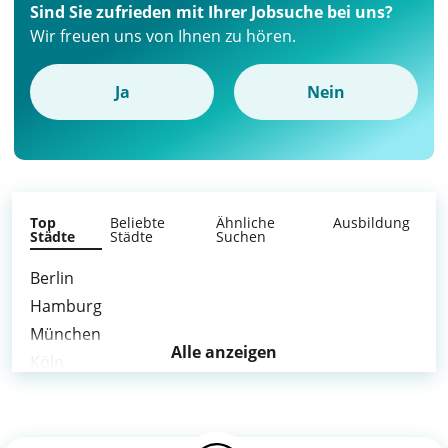
Sind Sie zufrieden mit Ihrer Jobsuche bei uns?
Wir freuen uns von Ihnen zu hören.
Ja
Nein
Top
Beliebte
Ähnliche
Ausbildung
Städte
Städte
Suchen
Berlin
Hamburg
München
Alle anzeigen
Köln
Frankfurt am Main
Stuttgart
Düsseldorf