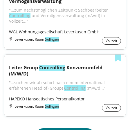
Vermögensverwaltung
"...zum nächstmöglichen Zeitpunkt Sachbearbeiter 
Controlling
 und Vermögensverwaltung (m/w/d) in 
Vollzeit..."
WGL Wohnungsgesellschaft Leverkusen GmbH
Leverkusen, Raum
Solingen
Vollzeit
Leiter Group 
Controlling
 Konzernumfeld 
(M/W/D)
"...suchen wir ab sofort nach einem international 
erfahrenen Head of (Group) 
Controlling
 (m/w/d..."
HAPEKO Hanseatisches Personalkontor
Leverkusen, Raum
Solingen
Vollzeit