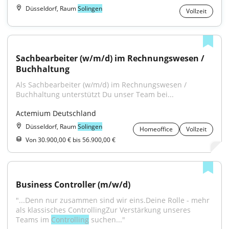
Düsseldorf, Raum
Solingen
Vollzeit
Sachbearbeiter (w/m/d) im Rechnungswesen / 
Buchhaltung
Als Sachbearbeiter (w/m/d) im Rechnungswesen / 
Buchhaltung unterstützt Du unser Team bei...
Actemium Deutschland
Düsseldorf, Raum
Solingen
Homeoffice
Vollzeit
Von 30.900,00 € bis 56.900,00 €
Business Controller (m/w/d)
"...Denn nur zusammen sind wir eins.Deine Rolle - mehr 
als klassisches ControllingZur Verstärkung unseres 
Teams im 
Controlling
 suchen..."