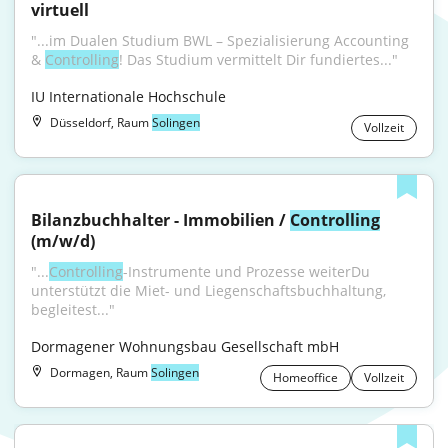
virtuell
"...im Dualen Studium BWL – Spezialisierung Accounting 
& 
Controlling
! Das Studium vermittelt Dir fundiertes..."
IU Internationale Hochschule
Düsseldorf, Raum
Solingen
Vollzeit
Bilanzbuchhalter - Immobilien / 
Controlling
(m/w/d)
"...
Controlling
-Instrumente und Prozesse weiterDu 
unterstützt die Miet- und Liegenschaftsbuchhaltung, 
begleitest..."
Dormagener Wohnungsbau Gesellschaft mbH
Dormagen, Raum
Solingen
Homeoffice
Vollzeit