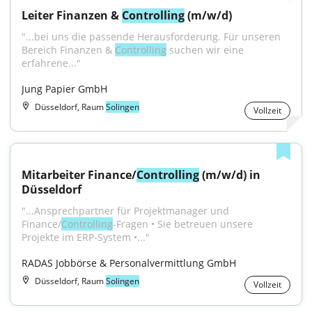
Leiter Finanzen & 
Controlling
 (m/w/d)
"...bei uns die passende Herausforderung. Für unseren 
Bereich Finanzen & 
Controlling
 suchen wir eine 
erfahrene..."
Jung Papier GmbH
Düsseldorf, Raum
Solingen
Vollzeit
Mitarbeiter Finance/
Controlling
 (m/w/d) in 
Düsseldorf
"...Ansprechpartner für Projektmanager und 
Finance/
Controlling
-Fragen • Sie betreuen unsere 
Projekte im ERP-System •..."
RADAS Jobbörse & Personalvermittlung GmbH
Düsseldorf, Raum
Solingen
Vollzeit