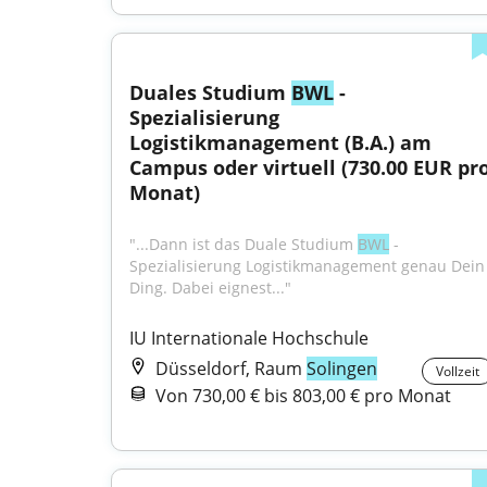
Duales Studium 
BWL
 - 
Spezialisierung 
Logistikmanagement (B.A.) am 
Campus oder virtuell (730.00 EUR pro
Monat)
"...Dann ist das Duale Studium 
BWL
 - 
Spezialisierung Logistikmanagement genau Dein 
Ding. Dabei eignest..."
IU Internationale Hochschule
Düsseldorf, Raum
Solingen
Vollzeit
Von 730,00 € bis 803,00 € pro Monat