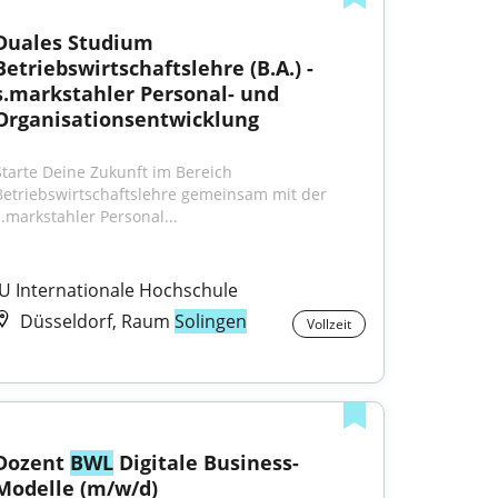
Duales Studium 
Betriebswirtschaftslehre (B.A.) - 
s.markstahler Personal- und 
Organisationsentwicklung
Starte Deine Zukunft im Bereich 
Betriebswirtschaftslehre gemeinsam mit der 
s.markstahler Personal...
IU Internationale Hochschule
Düsseldorf, Raum
Solingen
Vollzeit
Dozent 
BWL
 Digitale Business-
Modelle (m/w/d)