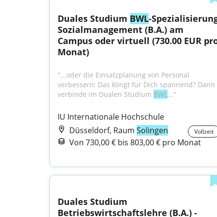
Duales Studium 
BWL
-Spezialisierung
Sozialmanagement (B.A.) am 
Campus oder virtuell (730.00 EUR pro
Monat)
"...oder die Einsatzplanung von Personal 
verbessern: Das klingt für Dich spannend? Dann 
verbinde im Dualen Studium 
BWL
..."
IU Internationale Hochschule
Düsseldorf, Raum
Solingen
Vollzeit
Von 730,00 € bis 803,00 € pro Monat
Duales Studium 
Betriebswirtschaftslehre (B.A.) - 