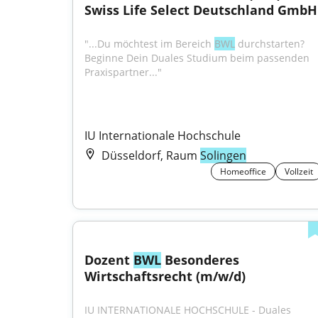
Swiss Life Select Deutschland GmbH
"...Du möchtest im Bereich 
BWL
 durchstarten? 
Beginne Dein Duales Studium beim passenden 
Praxispartner..."
IU Internationale Hochschule
Düsseldorf, Raum
Solingen
Homeoffice
Vollzeit
Dozent 
BWL
 Besonderes 
Wirtschaftsrecht (m/w/d)
IU INTERNATIONALE HOCHSCHULE - Duales 