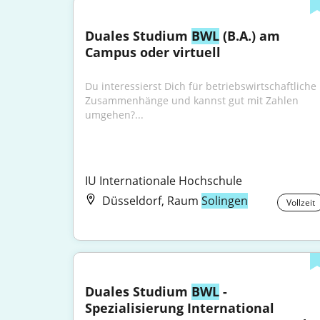
Duales Studium 
BWL
 (B.A.) am 
Campus oder virtuell
Du interessierst Dich für betriebswirtschaftliche 
Zusammenhänge und kannst gut mit Zahlen 
umgehen?...
IU Internationale Hochschule
Düsseldorf, Raum
Solingen
Vollzeit
Duales Studium 
BWL
 - 
Spezialisierung International 