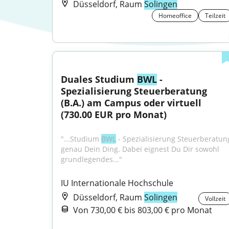
Düsseldorf, Raum
Solingen
Homeoffice
Teilzeit
Duales Studium 
BWL
 - 
Spezialisierung Steuerberatung 
(B.A.) am Campus oder virtuell 
(730.00 EUR pro Monat)
"...Studium 
BWL
 - Spezialisierung Steuerberatung
genau Dein Ding. Dabei eignest Du Dir sowohl 
grundlegendes..."
IU Internationale Hochschule
Düsseldorf, Raum
Solingen
Vollzeit
Von 730,00 € bis 803,00 € pro Monat