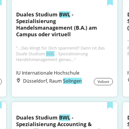
Duales Studium 
BWL
 - 
Spezialisierung 
Handelsmanagement (B.A.) am 
Campus oder virtuell
"...Das klingt für Dich spannend? Dann ist das 
Duale Studium 
BWL
 - Spezialisierung 
Handelsmanagement genau..."
IU Internationale Hochschule
Düsseldorf, Raum
Solingen
Vollzeit
Duales Studium 
BWL
 - 
Spezialisierung Accounting & 