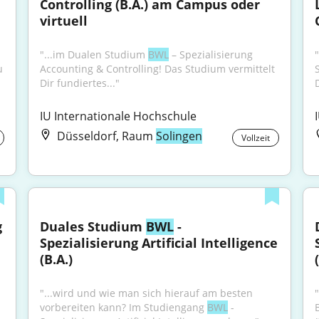
Controlling (B.A.) am Campus oder 
virtuell
"...im Dualen Studium 
BWL
 – Spezialisierung 
 
Accounting & Controlling! Das Studium vermittelt 
Dir fundiertes..."
IU Internationale Hochschule
Düsseldorf, Raum
Solingen
Vollzeit
 
Duales Studium 
BWL
 - 
Spezialisierung Artificial Intelligence 
(B.A.)
"...wird und wie man sich hierauf am besten 
vorbereiten kann? Im Studiengang 
BWL
 - 
B