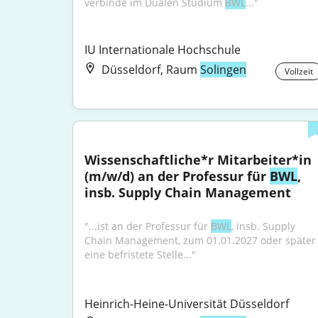
verbinde im Dualen Studium 
BWL
..."
IU Internationale Hochschule
Düsseldorf, Raum
Solingen
Vollzeit
Wissenschaftliche*r Mitarbeiter*in 
(m/w/d) an der Professur für 
BWL
, 
insb. Supply Chain Management
"...ist an der Professur für 
BWL
, insb. Supply 
Chain Management, zum 01.01.2027 oder später 
eine befristete Stelle..."
Heinrich-Heine-Universität Düsseldorf