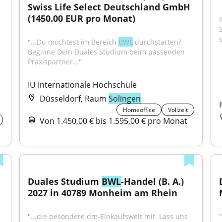
Swiss Life Select Deutschland GmbH 
(1450.00 EUR pro Monat)
"...Du möchtest im Bereich 
BWL
 durchstarten? 
Beginne Dein Duales Studium beim passenden 
Praxispartner..."
IU Internationale Hochschule
Düsseldorf, Raum
Solingen
Homeoffice
Vollzeit
Von 1.450,00 € bis 1.595,00 € pro Monat
Duales Studium 
BWL
-Handel (B. A.) 
2027 in 40789 Monheim am Rhein
"...die besondere dm-Einkaufswelt mit. Lass uns 