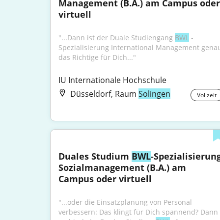
Management (B.A.) am Campus oder 
virtuell
"...Dann ist der Duale Studiengang 
BWL
 - 
Spezialisierung International Management genau
das Richtige für Dich..."
IU Internationale Hochschule
Düsseldorf, Raum
Solingen
Vollzeit
Duales Studium 
BWL
-Spezialisierung
Sozialmanagement (B.A.) am 
Campus oder virtuell
"...oder die Einsatzplanung von Personal 
verbessern: Das klingt für Dich spannend? Dann 