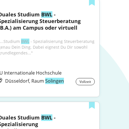
Duales Studium 
BWL
 - 
Spezialisierung Steuerberatung 
(B.A.) am Campus oder virtuell
"...Studium 
BWL
 - Spezialisierung Steuerberatung 
genau Dein Ding. Dabei eignest Du Dir sowohl 
grundlegendes..."
IU Internationale Hochschule
Düsseldorf, Raum
Solingen
Vollzeit
Duales Studium 
BWL
 - 
Spezialisierung 