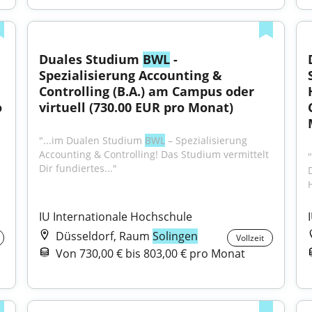
Duales Studium 
BWL
 - 
Spezialisierung Accounting & 
Controlling (B.A.) am Campus oder 
 
virtuell (730.00 EUR pro Monat)
"...im Dualen Studium 
BWL
 – Spezialisierung 
Accounting & Controlling! Das Studium vermittelt 
Dir fundiertes..."
IU Internationale Hochschule
Düsseldorf, Raum
Solingen
Vollzeit
Von 730,00 € bis 803,00 € pro Monat