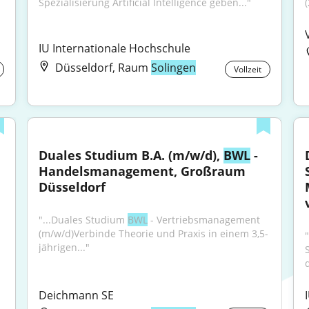
Spezialisierung Artificial Intelligence geben..."
IU Internationale Hochschule
Düsseldorf, Raum
Solingen
Vollzeit
Duales Studium B.A. (m/w/d), 
BWL
 - 
Handelsmanagement, Großraum 
Düsseldorf
"...Duales Studium 
BWL
 - Vertriebsmanagement 
(m/w/d)Verbinde Theorie und Praxis in einem 3,5-
jährigen..."
d
Deichmann SE