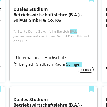
 
Duales Studium 
Betriebswirtschaftslehre (B.A.) - 
 
Solvus GmbH & Co. KG
"...Starte Deine Zukunft im Bereich 
BWL
gemeinsam mit der Solvus GmbH & Co. KG und 
der IU..."
IU Internationale Hochschule
Bergisch Gladbach, Raum
Solingen
Vollzeit
Duales Studium 
Betriebswirtschaftslehre (B.A.) - 