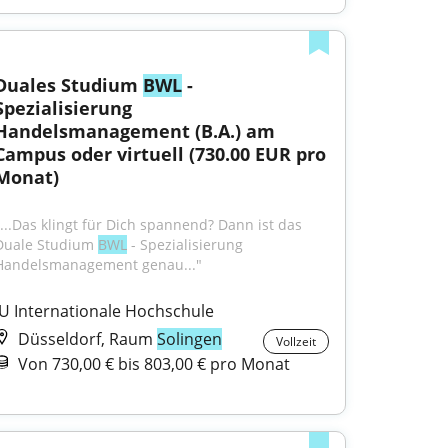
Duales Studium 
BWL
 - 
Spezialisierung 
Handelsmanagement (B.A.) am 
Campus oder virtuell (730.00 EUR pro 
Monat)
"...Das klingt für Dich spannend? Dann ist das 
Duale Studium 
BWL
 - Spezialisierung 
Handelsmanagement genau..."
IU Internationale Hochschule
Düsseldorf, Raum
Solingen
Vollzeit
Von 730,00 € bis 803,00 € pro Monat