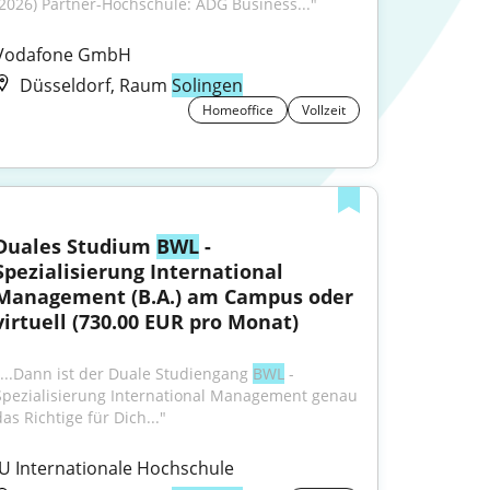
(2026) Partner-Hochschule: ADG Business..."
Vodafone GmbH
Düsseldorf, Raum
Solingen
Homeoffice
Vollzeit
Duales Studium 
BWL
 - 
Spezialisierung International 
Management (B.A.) am Campus oder 
virtuell (730.00 EUR pro Monat)
"...Dann ist der Duale Studiengang 
BWL
 - 
Spezialisierung International Management genau 
as Richtige für Dich..."
IU Internationale Hochschule