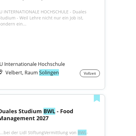
IU INTERNATIONALE HOCHSCHULE - Duales 
Studium - Weil Lehre nicht nur ein Job ist, 
sondern ein...
IU Internationale Hochschule
Velbert, Raum
Solingen
Vollzeit
Duales Studium 
BWL
 - Food 
Management 2027
"...bei der Lidl StiftungVermittlung von 
BWL
-