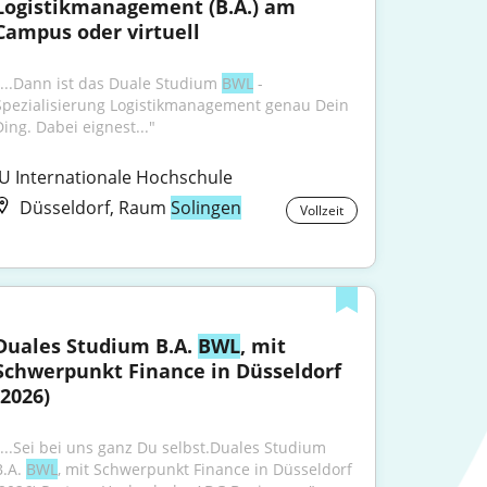
Logistikmanagement (B.A.) am 
Campus oder virtuell
"...Dann ist das Duale Studium 
BWL
 - 
Spezialisierung Logistikmanagement genau Dein 
Ding. Dabei eignest..."
IU Internationale Hochschule
Düsseldorf, Raum
Solingen
Vollzeit
Duales Studium B.A. 
BWL
, mit 
Schwerpunkt Finance in Düsseldorf 
(2026)
"...Sei bei uns ganz Du selbst.Duales Studium 
.A. 
BWL
, mit Schwerpunkt Finance in Düsseldorf 