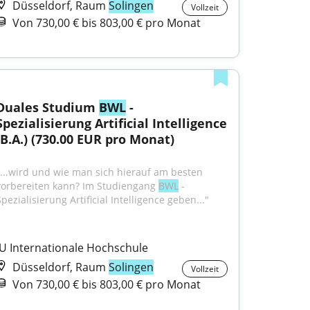
Düsseldorf, Raum
Solingen
Vollzeit
Von 730,00 € bis 803,00 € pro Monat
Duales Studium 
BWL
 - 
Spezialisierung Artificial Intelligence 
(B.A.) (730.00 EUR pro Monat)
"...wird und wie man sich hierauf am besten 
vorbereiten kann? Im Studiengang 
BWL
 - 
pezialisierung Artificial Intelligence geben..."
IU Internationale Hochschule
Düsseldorf, Raum
Solingen
Vollzeit
Von 730,00 € bis 803,00 € pro Monat