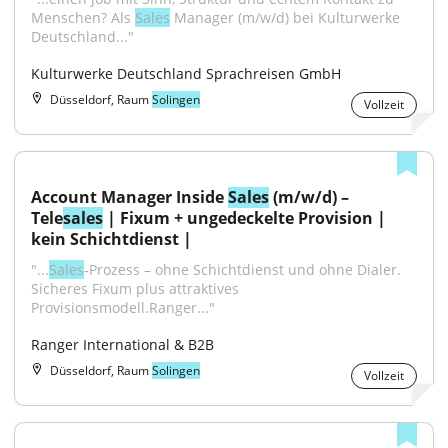
Menschen? Als 
Sales
 Manager (m/w/d) bei Kulturwerke 
Deutschland..."
Kulturwerke Deutschland Sprachreisen GmbH
Düsseldorf, Raum
Solingen
Vollzeit
Account Manager Inside 
Sales
 (m/w/d) – 
Tele
sales
 | Fixum + ungedeckelte Provision | 
kein Schichtdienst |
"...
Sales
‑Prozess – ohne Schichtdienst und ohne Dialer. 
Sicheres Fixum plus attraktives 
Provisionsmodell.Ranger..."
Ranger International & B2B
Düsseldorf, Raum
Solingen
Vollzeit