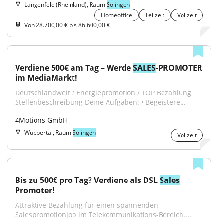
Langenfeld (Rheinland), Raum
Solingen
Homeoffice
Teilzeit
Vollzeit
Von 28.700,00 € bis 86.600,00 €
Verdiene 500€ am Tag – Werde 
SALES
-PROMOTER 
im MediaMarkt!
Deutschlandweit / Energiepromotion / TOP Bezahlung 
Stellenbeschreibung Deine Aufgaben: • Begeistere...
4Motions GmbH
Wuppertal, Raum
Solingen
Vollzeit
Bis zu 500€ pro Tag? Verdiene als DSL 
Sales
Promoter!
Attraktive Bezahlung für einen spannenden 
Salespromotionjob im Telekommunikations-Bereich....