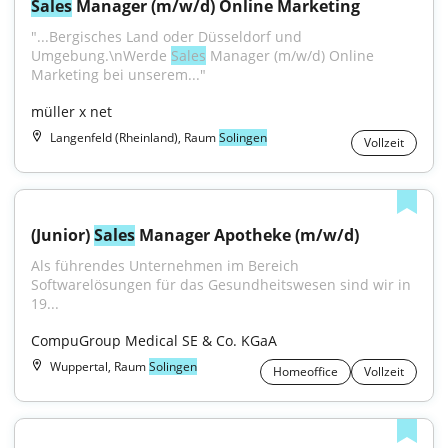
Sales
 Manager (m/w/d) Online Marketing
"...Bergisches Land oder Düsseldorf und 
Umgebung.\nWerde 
Sales
 Manager (m/w/d) Online 
Marketing bei unserem..."
müller x net
Langenfeld (Rheinland), Raum
Solingen
Vollzeit
(Junior) 
Sales
 Manager Apotheke (m/w/d)
Als führendes Unternehmen im Bereich 
Softwarelösungen für das Gesundheitswesen sind wir in 
19...
CompuGroup Medical SE & Co. KGaA
Wuppertal, Raum
Solingen
Homeoffice
Vollzeit