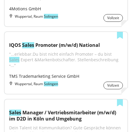
4Motions GmbH
Wuppertal, Raum
Solingen
Vollzeit
IQOS 
Sales
 Promoter (m/w/d) National
"...erlebbar.Du bist nicht einfach Promoter – du bist 
Sales
 Expert &Markenbotschafter. Stellenbeschreibung 
•..."
TMS Trademarketing Service GmbH
Wuppertal, Raum
Solingen
Vollzeit
Sales
 Manager / Vertriebsmitarbeiter (m/w/d) 
im D2D in Köln und Umgebung
Dein Talent ist Kommunikation? Gute Gespräche können 