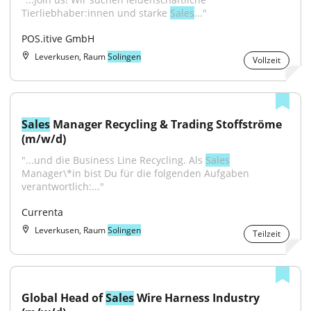
Tierliebhaber:innen und starke 
Sales
..."
POS.itive GmbH
Leverkusen, Raum
Solingen
Vollzeit
Sales
 Manager Recycling & Trading Stoffströme 
(m/w/d)
"...und die Business Line Recycling. Als 
Sales
Manager\*in bist Du für die folgenden Aufgaben 
verantwortlich:..."
Currenta
Leverkusen, Raum
Solingen
Teilzeit
Global Head of 
Sales
 Wire Harness Industry 