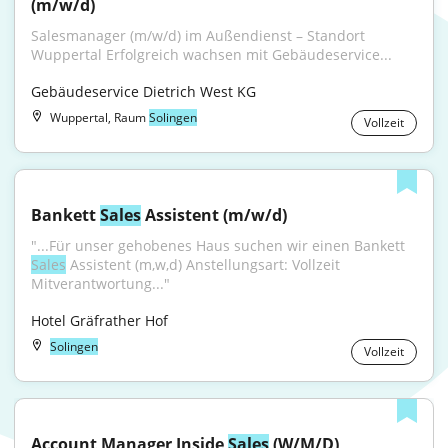
(m/w/d)
Salesmanager (m/w/d) im Außendienst – Standort 
Wuppertal Erfolgreich wachsen mit Gebäudeservice...
Gebäudeservice Dietrich West KG
Wuppertal, Raum
Solingen
Vollzeit
Bankett 
Sales
 Assistent (m/w/d)
"...Für unser gehobenes Haus suchen wir einen Bankett 
Sales
 Assistent (m,w,d) Anstellungsart: Vollzeit 
Mitverantwortung..."
Hotel Gräfrather Hof
Solingen
Vollzeit
Account Manager Inside 
Sales
 (W/M/D)