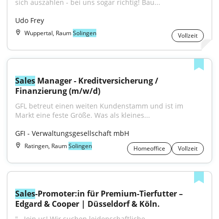
sich auszahlen - bei uns sogar richtig! Bau...
Udo Frey
Wuppertal, Raum
Solingen
Vollzeit
Sales
 Manager - Kreditversicherung / 
Finanzierung (m/w/d)
GFL betreut einen weiten Kundenstamm und ist im 
Markt eine feste Größe. Was als kleines...
GFI - Verwaltungsgesellschaft mbH
Ratingen, Raum
Solingen
Homeoffice
Vollzeit
Sales
-Promoter:in für Premium-Tierfutter – 
Edgard & Cooper | Düsseldorf & Köln.
"...Join us! Wir suchen leidenschaftliche 