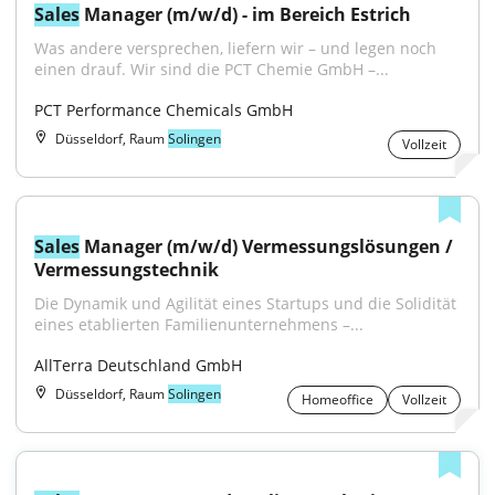
Sales
 Manager (m/w/d) - im Bereich Estrich
Was andere versprechen, liefern wir – und legen noch 
einen drauf. Wir sind die PCT Chemie GmbH –...
PCT Performance Chemicals GmbH
Düsseldorf, Raum
Solingen
Vollzeit
Sales
 Manager (m/w/d) Vermessungslösungen / 
Vermessungstechnik
Die Dynamik und Agilität eines Startups und die Solidität 
eines etablierten Familienunternehmens –...
AllTerra Deutschland GmbH
Düsseldorf, Raum
Solingen
Homeoffice
Vollzeit