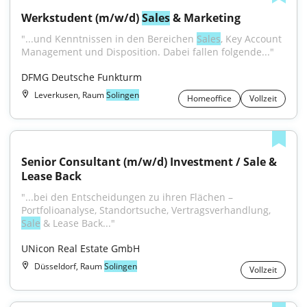
Werkstudent (m/w/d) 
Sales
 & Marketing
"...und Kenntnissen in den Bereichen 
Sales
, Key Account 
Management und Disposition. Dabei fallen folgende..."
DFMG Deutsche Funkturm
Leverkusen, Raum
Solingen
Homeoffice
Vollzeit
Senior Consultant (m/w/d) Investment / Sale & 
Lease Back
"...bei den Entscheidungen zu ihren Flächen – 
Portfolioanalyse, Standortsuche, Vertragsverhandlung, 
Sale
 & Lease Back..."
UNicon Real Estate GmbH
Düsseldorf, Raum
Solingen
Vollzeit