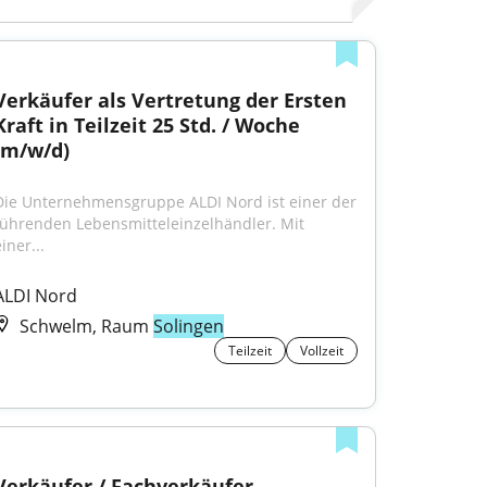
Verkäufer als Vertretung der Ersten 
Kraft in Teilzeit 25 Std. / Woche 
(m/w/d)
Die Unternehmensgruppe ALDI Nord ist einer der 
führenden Lebensmitteleinzelhändler. Mit 
iner...
ALDI Nord
Schwelm, Raum
Solingen
Teilzeit
Vollzeit
Verkäufer / Fachverkäufer 