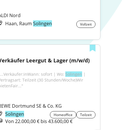
ALDI Nord
Haan, Raum
Solingen
Vollzeit
Verkäufer Leergut & Lager (m/w/d)
"...Verkäufer:inWann: sofort | Wo: 
Solingen
 | 
Vertragsart: Teilzeit (30 Stunden/Woche)Wir 
ietenFair..."
REWE Dortmund SE & Co. KG
Solingen
Homeoffice
Teilzeit
Von 22.000,00 € bis 43.600,00 €