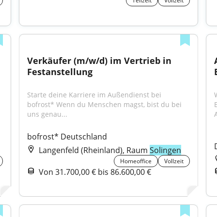
Teilzeit
Vollzeit
Verkäufer (m/w/d) im Vertrieb in 
Festanstellung
Starte deine Karriere im Außendienst bei 
bofrost* Wenn du Menschen magst, bist du bei 
uns genau...
H
bofrost* Deutschland
Langenfeld (Rheinland), Raum
Solingen
Homeoffice
Vollzeit
Von 31.700,00 € bis 86.600,00 €