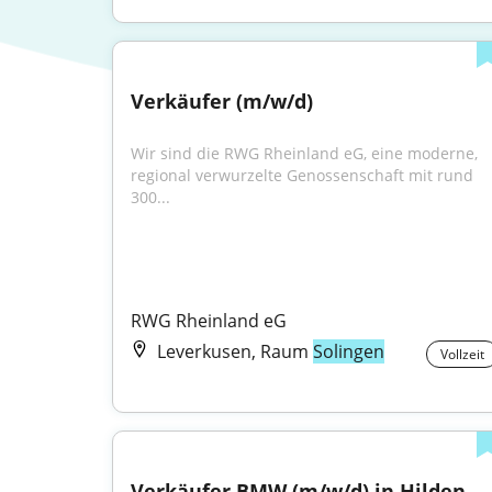
Verkäufer (m/w/d)
Wir sind die RWG Rheinland eG, eine moderne, 
regional verwurzelte Genossenschaft mit rund 
300...
RWG Rheinland eG
Leverkusen, Raum
Solingen
Vollzeit
Verkäufer BMW (m/w/d) in Hilden