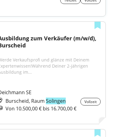
Teilzeit
Vollzeit
Ausbildung zum Verkäufer (m/w/d), 
Burscheid
Werde Verkaufsprofi und glänze mit Deinem 
Expertenwissen!Während Deiner 2-jährigen 
Ausbildung im...
Deichmann SE
Burscheid, Raum
Solingen
Vollzeit
Von 10.500,00 € bis 16.700,00 €