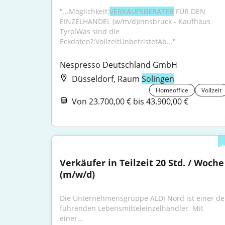
"...Möglichkeit:
VERKAUFSBERATER
 FÜR DEN 
EINZELHANDEL (w/m/d)Innsbruck - Kaufhaus 
TyrolWas sind die 
Eckdaten?:VollzeitUnbefristetAb..."
Nespresso Deutschland GmbH
Düsseldorf, Raum
Solingen
Homeoffice
Vollzeit
Von 23.700,00 € bis 43.900,00 €
Verkäufer in Teilzeit 20 Std. / Woche 
(m/w/d)
Die Unternehmensgruppe ALDI Nord ist einer der
führenden Lebensmitteleinzelhändler. Mit 
einer...