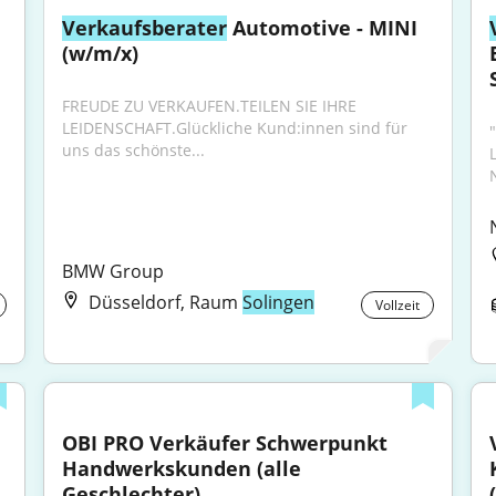
Verkaufsberater
 Automotive - MINI 
(w/m/x)
FREUDE ZU VERKAUFEN.TEILEN SIE IHRE 
LEIDENSCHAFT.Glückliche Kund:innen sind für 
"
uns das schönste...
BMW Group
Düsseldorf, Raum
Solingen
Vollzeit
OBI PRO Verkäufer Schwerpunkt 
Handwerkskunden (alle 
Geschlechter)