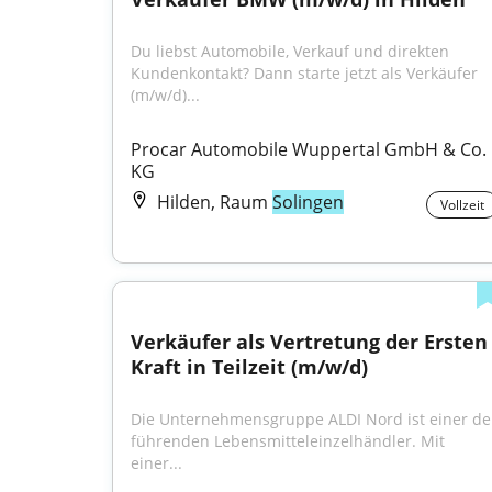
Du liebst Automobile, Verkauf und direkten 
Kundenkontakt? Dann starte jetzt als Verkäufer 
(m/w/d)...
Procar Automobile Wuppertal GmbH & Co. 
KG
Hilden, Raum
Solingen
Vollzeit
Verkäufer als Vertretung der Ersten 
Kraft in Teilzeit (m/w/d)
Die Unternehmensgruppe ALDI Nord ist einer der
führenden Lebensmitteleinzelhändler. Mit 
einer...