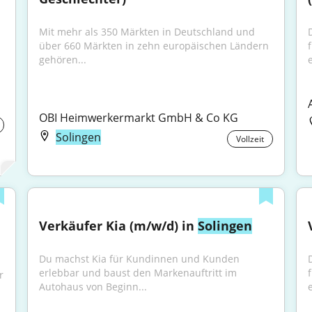
Mit mehr als 350 Märkten in Deutschland und 
über 660 Märkten in zehn europäischen Ländern 
gehören...
e
OBI Heimwerkermarkt GmbH & Co KG
Solingen
Vollzeit
Verkäufer Kia (m/w/d) in 
Solingen
Du machst Kia für Kundinnen und Kunden 
erlebbar und baust den Markenauftritt im 
 
Autohaus von Beginn...
e