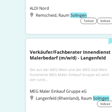
ALDI Nord
Remscheid, Raum
Solingen
Teilzeit
Vollzeit
Verkäufer/Fachberater Innendienst 
Malerbedarf (m/w/d) - Langenfeld
Die aus der MEG West und der MEG Süd-West 
fusionierte MEG Maler Einkauf Gruppe eG wird 
von rund...
MEG Maler Einkauf Gruppe eG
Langenfeld (Rheinland), Raum
Solingen
Vollzeit