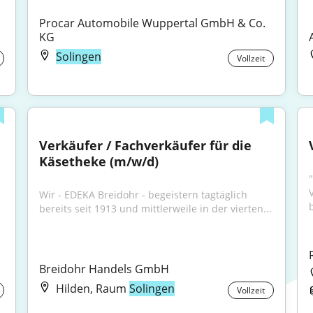
Procar Automobile Wuppertal GmbH & Co. 
KG
Solingen
Vollzeit
Verkäufer / Fachverkäufer für die 
Käsetheke (m/w/d)
Wir - EDEKA Breidohr - begeistern tagtäglich 
b
bereits seit 1913 und mittlerweile in der vierten...
Breidohr Handels GmbH
Hilden, Raum
Solingen
Vollzeit