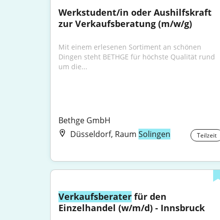
Werkstudent/in oder Aushilfskraft 
zur Verkaufsberatung (m/w/g)
Mit einem erlesenen Sortiment an schönen 
Dingen steht BETHGE für höchste Qualität rund 
um die...
Bethge GmbH
Düsseldorf, Raum
Solingen
Teilzeit
Verkaufsberater
 für den 
Einzelhandel (w/m/d) - Innsbruck