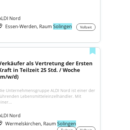
ALDI Nord
Essen-Werden, Raum
Solingen
Vollzeit
Verkäufer als Vertretung der Ersten 
Kraft in Teilzeit 25 Std. / Woche 
(m/w/d)
Die Unternehmensgruppe ALDI Nord ist einer der 
führenden Lebensmitteleinzelhändler. Mit 
iner...
ALDI Nord
Wermelskirchen, Raum
Solingen