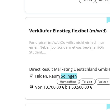
Teilzeit
Vollzeit
Verkäufer Einstieg flexibel (m/w/d)
Fundraiser (m/w/d)Du willst nicht einfach nur 
einen Nebenjob, sondern etwas bewegen?Ob 
Student,...
Direct Result Marketing Deutschland Gmb
Hilden, Raum
Solingen
Homeoffice
Teilzeit
Vollzeit
Von 13.700,00 € bis 53.500,00 €