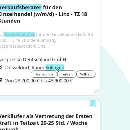
Verkaufsberater
 für den 
Einzelhandel (w/m/d) - Linz - TZ 18 
Stunden
...
Verkaufsberater
 für den Einzelhandel (w/m/d) - 
Linz - TZ 18 StundenCompany: 
NespressoLocation: Linz..."
Nespresso Deutschland GmbH
Düsseldorf, Raum
Solingen
Homeoffice
Teilzeit
Vollzeit
Von 23.700,00 € bis 43.900,00 €
Verkäufer als Vertretung der Ersten 
Kraft in Teilzeit 20-25 Std. / Woche 
(m/w/d)