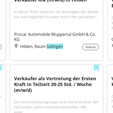
In dieser Rolle verkaufst du Neuwagen der Marke 
Kia und begleitest Kunden durch den gesamten...
e
Procar Automobile Wuppertal GmbH & Co. 
KG
Hilden, Raum
Solingen
Vollzeit
Verkäufer als Vertretung der Ersten 
Kraft in Teilzeit 20-25 Std. / Woche 
(m/w/d)
 
Die Unternehmensgruppe ALDI Nord ist einer der 
e
führenden Lebensmitteleinzelhändler. Mit 
einer...