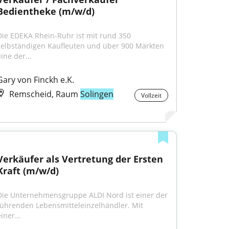
Bedientheke (m/w/d)
Die EDEKA Rhein-Ruhr ist mit rund 350 
selbständigen Kaufleuten und über 900 Märkten 
ine der...
Gary von Finckh e.K.
Remscheid, Raum
Solingen
Vollzeit
Verkäufer als Vertretung der Ersten 
Kraft (m/w/d)
Die Unternehmensgruppe ALDI Nord ist einer der 
führenden Lebensmitteleinzelhändler. Mit 
iner...