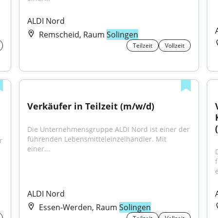
ALDI Nord
Remscheid, Raum
Solingen
Teilzeit
Vollzeit
Verkäufer in Teilzeit (m/w/d)
Die Unternehmensgruppe ALDI Nord ist einer der 
führenden Lebensmitteleinzelhändler. Mit 
 
einer...
e
ALDI Nord
Essen-Werden, Raum
Solingen