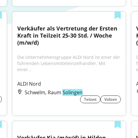
Verkäufer als Vertretung der Ersten 
Kraft in Teilzeit 25-30 Std. / Woche 
(m/w/d)
Die Unternehmensgruppe ALDI Nord ist einer der 
führenden Lebensmitteleinzelhändler. Mit 
einer...
e
ALDI Nord
Schwelm, Raum
Solingen
Teilzeit
Vollzeit
Verkäufer Kia (m/w/d) in Hilden