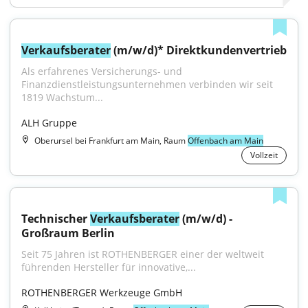
Verkaufsberater
 (m/w/d)* Direktkundenvertrieb
Als erfahrenes Versicherungs- und 
Finanzdienstleistungsunternehmen verbinden wir seit 
1819 Wachstum...
ALH Gruppe
Oberursel bei Frankfurt am Main, Raum
Offenbach am Main
Vollzeit
Technischer 
Verkaufsberater
 (m/w/d) - 
Großraum Berlin
Seit 75 Jahren ist ROTHENBERGER einer der weltweit 
führenden Hersteller für innovative,...
ROTHENBERGER Werkzeuge GmbH