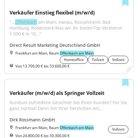
Verkäufer Einstieg flexibel (m/w/d)
"...
Offenbach
 am Main, Hanau, Rüsselsheim, Bad 
Homburg, Rödermark.Was wir dir bietenTop Verdienst: 
1.500 € in 10..."
Direct Result Marketing Deutschland GmbH
Frankfurt am Main, Raum
Offenbach am Main
Homeoffice
Teilzeit
Vollzeit
Von 13.700,00 € bis 53.600,00 €
Verkäufer (m/w/d) als Springer Vollzeit
Rundum zufriedene Gesichter bei Ihren Kunden? Für Sie 
ganz normal! Denn mit Ihrer herzlichen Art...
Dirk Rossmann GmbH
Frankfurt am Main, Raum
Offenbach am Main
Vollzeit
Von 24.800,00 € bis 50.300,00 €