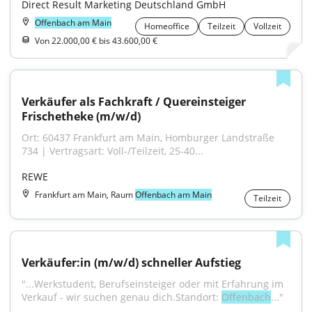
Direct Result Marketing Deutschland GmbH
Offenbach am Main
Homeoffice
Teilzeit
Vollzeit
Von 22.000,00 € bis 43.600,00 €
Verkäufer als Fachkraft / Quereinsteiger 
Frischetheke (m/w/d)
Ort: 60437 Frankfurt am Main, Homburger Landstraße 
734 | Vertragsart: Voll-/Teilzeit, 25-40...
REWE
Frankfurt am Main, Raum
Offenbach am Main
Teilzeit
Verkäufer:in (m/w/d) schneller Aufstieg
"...Werkstudent, Berufseinsteiger oder mit Erfahrung im 
Verkauf - wir suchen genau dich.Standort: 
Offenbach
..."