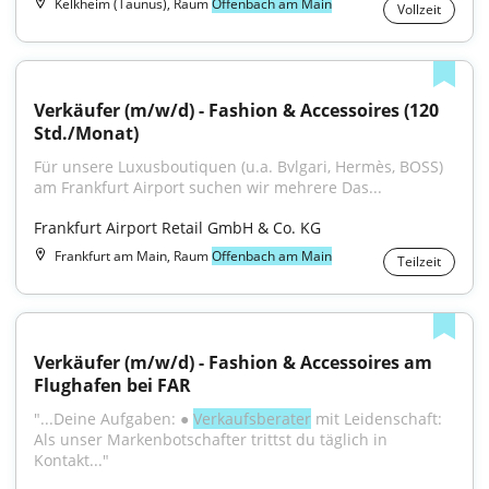
Kelkheim (Taunus), Raum
Offenbach am Main
Vollzeit
Verkäufer (m/w/d) - Fashion & Accessoires (120 
Std./Monat)
Für unsere Luxusboutiquen (u.a. Bvlgari, Hermès, BOSS) 
am Frankfurt Airport suchen wir mehrere Das...
Frankfurt Airport Retail GmbH & Co. KG
Frankfurt am Main, Raum
Offenbach am Main
Teilzeit
Verkäufer (m/w/d) - Fashion & Accessoires am 
Flughafen bei FAR
"...Deine Aufgaben: ● 
Verkaufsberater
 mit Leidenschaft: 
Als unser Markenbotschafter trittst du täglich in 
Kontakt..."