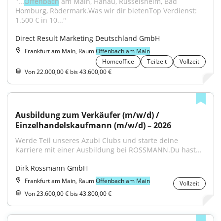
"...
Offenbach
 am Main, Hanau, Rüsselsheim, Bad 
Homburg, Rödermark.Was wir dir bietenTop Verdienst: 
1.500 € in 10..."
Direct Result Marketing Deutschland GmbH
Frankfurt am Main, Raum
Offenbach am Main
Homeoffice
Teilzeit
Vollzeit
Von 22.000,00 € bis 43.600,00 €
Ausbildung zum Verkäufer (m/w/d) / 
Einzelhandelskaufmann (m/w/d) – 2026
Werde Teil unseres Azubi Clubs und starte deine 
Karriere mit einer Ausbildung bei ROSSMANN.Du hast...
Dirk Rossmann GmbH
Frankfurt am Main, Raum
Offenbach am Main
Vollzeit
Von 23.600,00 € bis 43.800,00 €