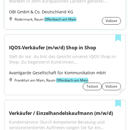
Märkten in zehn europäischen Ländern gehören...
OBI GmbH & Co. Deutschland KG
Rödermark, Raum
Offenbach am Main
Vollzeit
IQOS-Verkäufer (m/w/d) Shop in Shop
Stell dir vor. du bist das Gesicht unseres IQOS-Shop-in-
Shop. Du begeisterst Kund:innen,...
Avantgarde Gesellschaft für Kommunikation mbH
Frankfurt am Main, Raum
Offenbach am Main
Teilzeit
Vollzeit
Verkäufer / Einzelhandelskaufmann (m/w/d)
Kundenservice: Durch kompetente Beratung und 
serviceorientiertes Auftreten sorgen Sie für ein...