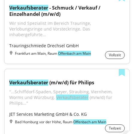
Verkaufsberater
 - Schmuck / Verkauf / 
Einzelhandel (m/w/d)
Wir sind Spezialist im Bereich Trauringe, 
Verlobungsringe und Vorsteckringe. Das 
inhabergeführte...
Trauringschmiede Drechsel GmbH
Frankfurt am Main, Raum
Offenbach am Main
Vollzeit
Verkaufsberater
 (m/w/d) für Philips
"...Schiffdorf-Spaden, Speyer, Straubing, Viernheim, 
Worms und Würzburg. 
Verkaufsberater
 (m/w/d) für 
Philips..."
JET Services Marketing GmbH & Co. KG
Bad Homburg vor der Höhe, Raum
Offenbach am Main
Teilzeit