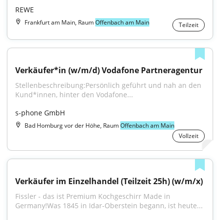
REWE
Frankfurt am Main, Raum
Offenbach am Main
Teilzeit
Verkäufer*in (w/m/d) Vodafone Partneragentur
Stellenbeschreibung:Persönlich geführt und nah an den 
Kund*innen, hinter den Vodafone...
s-phone GmbH
Bad Homburg vor der Höhe, Raum
Offenbach am Main
Vollzeit
Verkäufer im Einzelhandel (Teilzeit 25h) (w/m/x)
Fissler - das ist Premium Kochgeschirr Made in 
Germany!Was 1845 in Idar-Oberstein begann, ist heute...