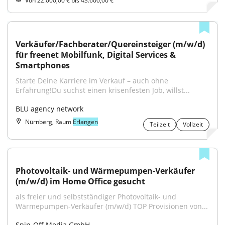
Von 22.000,00 € bis 43.600,00 €
Verkäufer/Fachberater/Quereinsteiger (m/w/d) 
für freenet Mobilfunk, Digital Services & 
Smartphones
Starte Deine Karriere im Verkauf – auch ohne 
Erfahrung!Du suchst einen krisenfesten Job, willst...
BLU agency network
Nürnberg, Raum
Erlangen
Teilzeit
Vollzeit
Photovoltaik- und Wärmepumpen-Verkäufer 
(m/w/d) im Home Office gesucht
als freier und selbstständiger Photovoltaik- und 
Wärmepumpen-Verkäufer (m/w/d) TOP Provisionen von...
Spin-Off Media GmbH