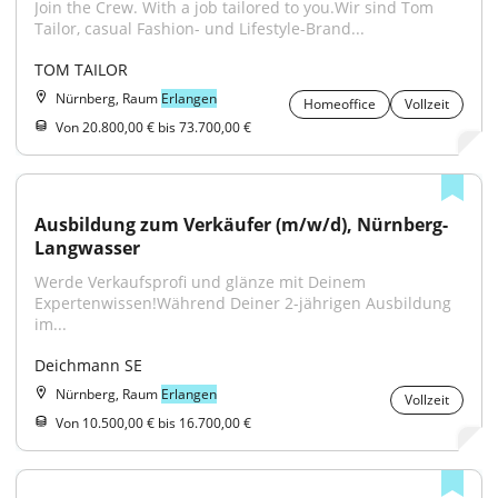
Join the Crew. With a job tailored to you.Wir sind Tom 
Tailor, casual Fashion- und Lifestyle-Brand...
TOM TAILOR
Nürnberg, Raum
Erlangen
Homeoffice
Vollzeit
Von 20.800,00 € bis 73.700,00 €
Ausbildung zum Verkäufer (m/w/d), Nürnberg-
Langwasser
Werde Verkaufsprofi und glänze mit Deinem 
Expertenwissen!Während Deiner 2-jährigen Ausbildung 
im...
Deichmann SE
Nürnberg, Raum
Erlangen
Vollzeit
Von 10.500,00 € bis 16.700,00 €