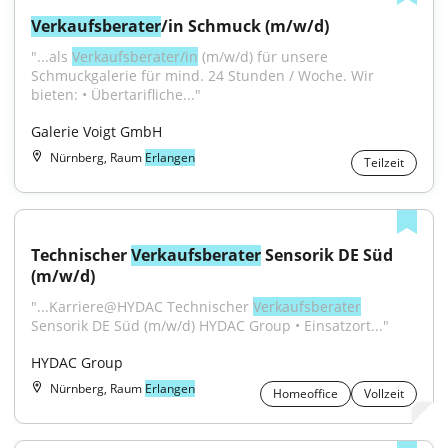
Verkaufsberater
/in Schmuck (m/w/d)
"...als 
Verkaufsberater/in
 (m/w/d) für unsere 
Schmuckgalerie für mind. 24 Stunden / Woche. Wir 
bieten: • Übertarifliche..."
Galerie Voigt GmbH
Nürnberg, Raum
Erlangen
Teilzeit
Technischer 
Verkaufsberater
 Sensorik DE Süd 
(m/w/d)
"...Karriere@HYDAC Technischer 
Verkaufsberater
Sensorik DE Süd (m/w/d) HYDAC Group • Einsatzort..."
HYDAC Group
Nürnberg, Raum
Erlangen
Homeoffice
Vollzeit