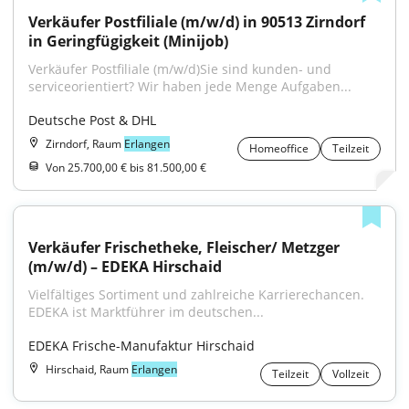
Verkäufer Postfiliale (m/w/d) in 90513 Zirndorf 
in Geringfügigkeit (Minijob)
Verkäufer Postfiliale (m/w/d)Sie sind kunden- und 
serviceorientiert? Wir haben jede Menge Aufgaben...
Deutsche Post & DHL
Zirndorf, Raum
Erlangen
Homeoffice
Teilzeit
Von 25.700,00 € bis 81.500,00 €
Verkäufer Frischetheke, Fleischer/ Metzger 
(m/w/d) – EDEKA Hirschaid
Vielfältiges Sortiment und zahlreiche Karrierechancen. 
EDEKA ist Marktführer im deutschen...
EDEKA Frische-Manufaktur Hirschaid
Hirschaid, Raum
Erlangen
Teilzeit
Vollzeit