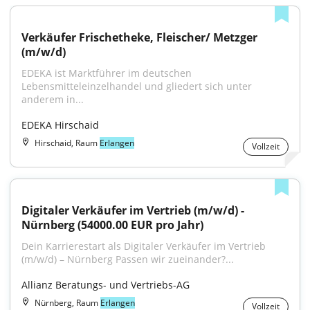
Verkäufer Frischetheke, Fleischer/ Metzger 
(m/w/d)
EDEKA ist Marktführer im deutschen 
Lebensmitteleinzelhandel und gliedert sich unter 
anderem in...
EDEKA Hirschaid
Hirschaid, Raum
Erlangen
Vollzeit
Digitaler Verkäufer im Vertrieb (m/w/d) - 
Nürnberg (54000.00 EUR pro Jahr)
Dein Karrierestart als Digitaler Verkäufer im Vertrieb 
(m/w/d) – Nürnberg Passen wir zueinander?...
Allianz Beratungs- und Vertriebs-AG
Nürnberg, Raum
Erlangen
Vollzeit