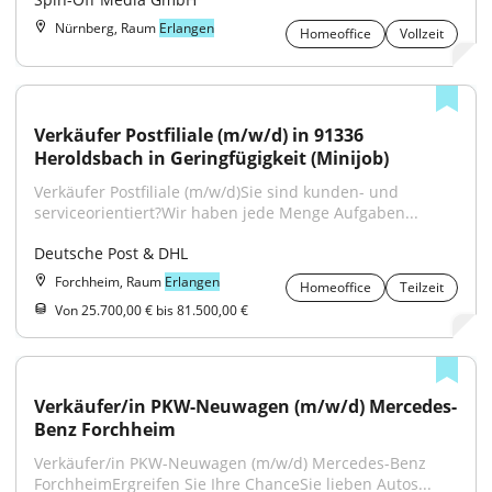
Nürnberg, Raum
Erlangen
Homeoffice
Vollzeit
Verkäufer Postfiliale (m/w/d) in 91336 
Heroldsbach in Geringfügigkeit (Minijob)
Verkäufer Postfiliale (m/w/d)Sie sind kunden- und 
serviceorientiert?Wir haben jede Menge Aufgaben...
Deutsche Post & DHL
Forchheim, Raum
Erlangen
Homeoffice
Teilzeit
Von 25.700,00 € bis 81.500,00 €
Verkäufer/in PKW-Neuwagen (m/w/d) Mercedes-
Benz Forchheim
Verkäufer/in PKW-Neuwagen (m/w/d) Mercedes-Benz 
ForchheimErgreifen Sie Ihre ChanceSie lieben Autos...