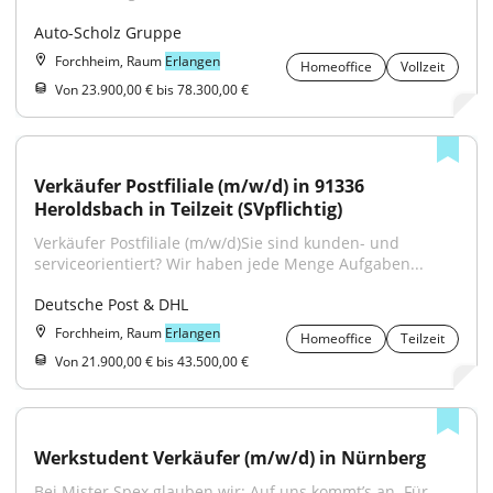
Auto-Scholz Gruppe
Forchheim, Raum
Erlangen
Homeoffice
Vollzeit
Von 23.900,00 € bis 78.300,00 €
Verkäufer Postfiliale (m/w/d) in 91336 
Heroldsbach in Teilzeit (SVpflichtig)
Verkäufer Postfiliale (m/w/d)Sie sind kunden- und 
serviceorientiert? Wir haben jede Menge Aufgaben...
Deutsche Post & DHL
Forchheim, Raum
Erlangen
Homeoffice
Teilzeit
Von 21.900,00 € bis 43.500,00 €
Werkstudent Verkäufer (m/w/d) in Nürnberg
Bei Mister Spex glauben wir: Auf uns kommt’s an. Für 