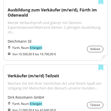
Ausbildung zum Verkäufer (m/w/d), Fürth im 
Odenwald
Werde Verkaufsprofi und glänze mit Deinem 
Expertenwissen!Während Deiner 2-jährigen Ausbildung 
im...
Deichmann SE
Fürth, Raum
Erlangen
Vollzeit
Von 10.500,00 € bis 16.700,00 €
Verkäufer (m/w/d) Teilzeit
Machen Sie mit Ihrer herzlichen Art und Ihrem Spaß am 
Umgang mit Menschen den Besuch unserer Kunden...
Dirk Rossmann GmbH
Fürth, Raum
Erlangen
Teilzeit
Von 22.000,00 € bis 43.600,00 €