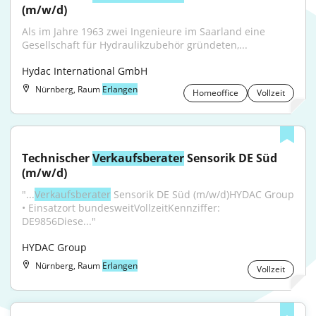
(m/w/d)
Als im Jahre 1963 zwei Ingenieure im Saarland eine 
Gesellschaft für Hydraulik­zubehör gründeten,...
Hydac International GmbH
Nürnberg, Raum
Erlangen
Homeoffice
Vollzeit
Technischer 
Verkaufsberater
 Sensorik DE Süd 
(m/w/d)
"...
Verkaufsberater
 Sensorik DE Süd (m/w/d)HYDAC Group 
• Einsatzort bundesweitVollzeitKennziffer: 
DE9856Diese..."
HYDAC Group
Nürnberg, Raum
Erlangen
Vollzeit