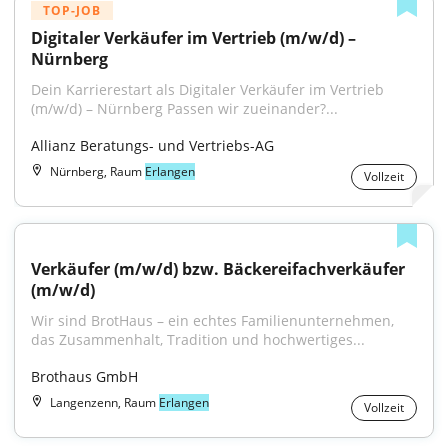
TOP-JOB
Digitaler Verkäufer im Vertrieb (m/w/d) – 
Nürnberg
Dein Karrierestart als Digitaler Verkäufer im Vertrieb 
(m/w/d) – Nürnberg Passen wir zueinander?...
Allianz Beratungs- und Vertriebs-AG
Nürnberg, Raum
Erlangen
Vollzeit
Verkäufer (m/w/d) bzw. Bäckereifachverkäufer 
(m/w/d)
Wir sind BrotHaus – ein echtes Familienunternehmen, 
das Zusammenhalt, Tradition und hochwertiges...
Brothaus GmbH
Langenzenn, Raum
Erlangen
Vollzeit