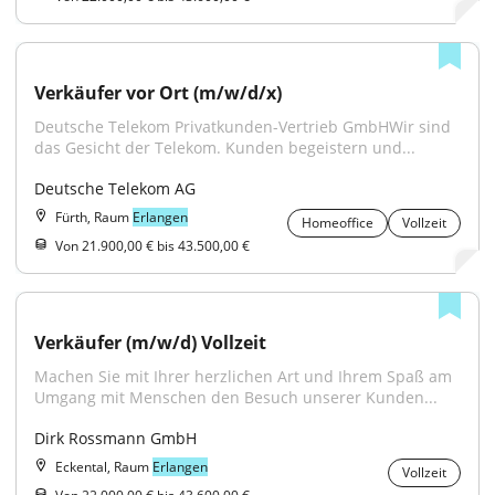
Verkäufer vor Ort (m/w/d/x)
Deutsche Telekom Privatkunden-Vertrieb GmbHWir sind 
das Gesicht der Telekom. Kunden begeistern und...
Deutsche Telekom AG
Fürth, Raum
Erlangen
Homeoffice
Vollzeit
Von 21.900,00 € bis 43.500,00 €
Verkäufer (m/w/d) Vollzeit
Machen Sie mit Ihrer herzlichen Art und Ihrem Spaß am 
Umgang mit Menschen den Besuch unserer Kunden...
Dirk Rossmann GmbH
Eckental, Raum
Erlangen
Vollzeit