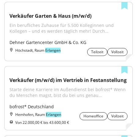
Verkäufer Garten & Haus (m/w/d)
Ein berufliches Zuhause für 5.500 Kolleginnen und 
Kollegen – und es werden täglich mehr! Durch...
Dehner Gartencenter GmbH & Co. KG
Höchstadt, Raum
Erlangen
Teilzeit
Vollzeit
Verkäufer (m/w/d) im Vertrieb in Festanstellung
Starte deine Karriere im Außendienst bei bofrost* Wenn 
du Menschen magst, bist du bei uns genau...
bofrost* Deutschland
Hemhofen, Raum
Erlangen
Homeoffice
Vollzeit
Von 22.000,00 € bis 43.600,00 €