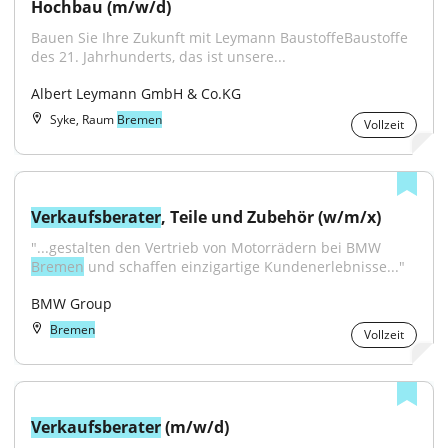
Hochbau (m/w/d)
Bauen Sie Ihre Zukunft mit Leymann BaustoffeBaustoffe 
des 21. Jahrhunderts, das ist unsere...
Albert Leymann GmbH & Co.KG
Syke, Raum
Bremen
Vollzeit
Verkaufsberater
, Teile und Zubehör (w/m/x)
"...gestalten den Vertrieb von Motorrädern bei BMW 
Bremen
 und schaffen einzigartige Kundenerlebnisse..."
BMW Group
Bremen
Vollzeit
Verkaufsberater
 (m/w/d)