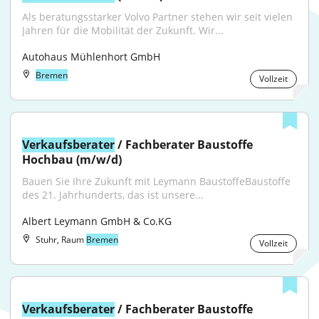
Als beratungsstarker Volvo Partner stehen wir seit vielen 
Jahren für die Mobilität der Zukunft. Wir...
Autohaus Mühlenhort GmbH
Bremen
Vollzeit
Verkaufsberater
 / Fachberater Baustoffe 
Hochbau (m/w/d)
Bauen Sie Ihre Zukunft mit Leymann BaustoffeBaustoffe 
des 21. Jahrhunderts, das ist unsere...
Albert Leymann GmbH & Co.KG
Stuhr, Raum
Bremen
Vollzeit
Verkaufsberater
 / Fachberater Baustoffe 