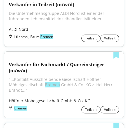
Verkäufer in Teilzeit (m/w/d)
Die Unternehmensgruppe ALDI Nord ist einer der 
führenden Lebensmitteleinzelhändler. Mit einer...
ALDI Nord
Lilienthal, Raum
Bremen
Teilzeit
Vollzeit
Verkäufer für Fachmarkt / Quereinsteiger 
(m/w/x)
"...Kontakt Ausschreibende Gesellschaft Höffner 
Möbelgesellschaft 
Bremen
 GmbH & Co. KG z. Hd. Herr 
Brandt..."
Höffner Möbelgesellschaft GmbH & Co. KG
Bremen
Teilzeit
Vollzeit