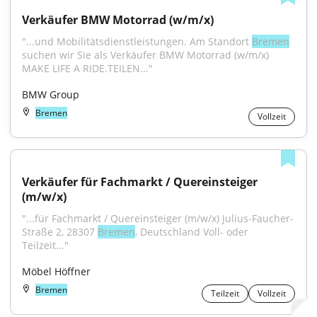
Verkäufer BMW Motorrad (w/m/x)
"...und Mobilitätsdienstleistungen. Am Standort 
Bremen
suchen wir Sie als Verkäufer BMW Motorrad (w/m/x) 
MAKE LIFE A RIDE.TEILEN..."
BMW Group
Bremen
Vollzeit
Verkäufer für Fachmarkt / Quereinsteiger 
(m/w/x)
"...für Fachmarkt / Quereinsteiger (m/w/x) Julius-Faucher-
Straße 2, 28307 
Bremen
, Deutschland Voll- oder 
Teilzeit..."
Möbel Höffner
Bremen
Teilzeit
Vollzeit