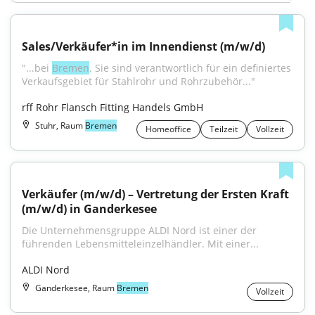
Sales/Verkäufer*in im Innendienst (m/w/d)
"...bei 
Bremen
. Sie sind verantwortlich für ein definiertes 
Verkaufsgebiet für Stahlrohr und Rohrzubehör..."
rff Rohr Flansch Fitting Handels GmbH
Stuhr, Raum
Bremen
Homeoffice
Teilzeit
Vollzeit
Verkäufer (m/w/d) – Vertretung der Ersten Kraft 
(m/w/d) in Ganderkesee
Die Unternehmensgruppe ALDI Nord ist einer der 
führenden Lebensmitteleinzelhändler. Mit einer...
ALDI Nord
Ganderkesee, Raum
Bremen
Vollzeit