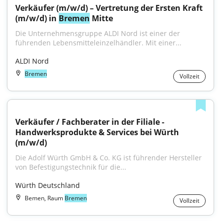
Verkäufer (m/w/d) – Vertretung der Ersten Kraft 
(m/w/d) in 
Bremen
 Mitte
Die Unternehmensgruppe ALDI Nord ist einer der 
führenden Lebensmitteleinzelhändler. Mit einer...
ALDI Nord
Bremen
Vollzeit
Verkäufer / Fachberater in der Filiale - 
Handwerksprodukte & Services bei Würth 
(m/w/d)
Die Adolf Würth GmbH & Co. KG ist führender Hersteller 
von Befestigungstechnik für die...
Würth Deutschland
Bemen, Raum
Bremen
Vollzeit