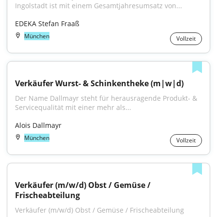
Ingolstadt ist mit einem Gesamtjahresumsatz von...
EDEKA Stefan Fraaß
München
Vollzeit
Verkäufer Wurst- & Schinkentheke (m|w|d)
Der Name Dallmayr steht für herausragende Produkt- & 
Servicequalität mit einer mehr als...
Alois Dallmayr
München
Vollzeit
Verkäufer (m/w/d) Obst / Gemüse / 
Frischeabteilung
Verkäufer (m/w/d) Obst / Gemüse / Frischeabteilung