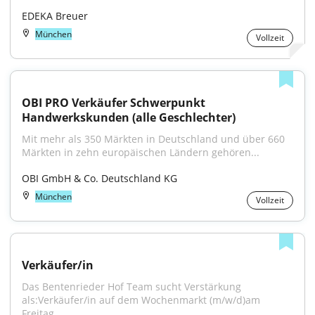
EDEKA Breuer
München
Vollzeit
OBI PRO Verkäufer Schwerpunkt 
Handwerkskunden (alle Geschlechter)
Mit mehr als 350 Märkten in Deutschland und über 660 
Märkten in zehn europäischen Ländern gehören...
OBI GmbH & Co. Deutschland KG
München
Vollzeit
Verkäufer/in
Das Bentenrieder Hof Team sucht Verstärkung 
als:Verkäufer/in auf dem Wochenmarkt (m/w/d)am 
Freitag...