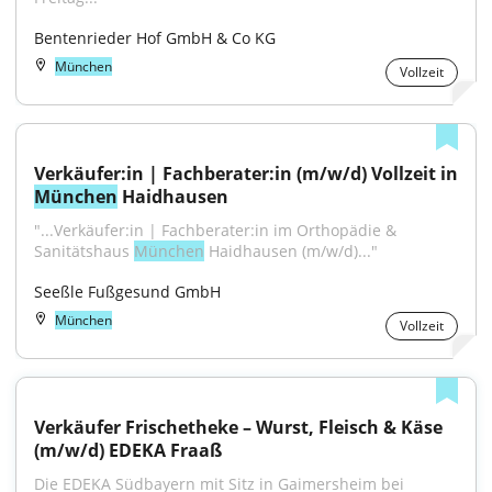
Bentenrieder Hof GmbH & Co KG
München
Vollzeit
München
 Haidhausen
"...Verkäufer:in | Fachberater:in im Orthopädie & 
Sanitätshaus 
München
 Haidhausen (m/w/d)..."
Seeßle Fußgesund GmbH
München
Vollzeit
Verkäufer Frischetheke – Wurst, Fleisch & Käse 
(m/w/d) EDEKA Fraaß
Die EDEKA Südbayern mit Sitz in Gaimersheim bei 