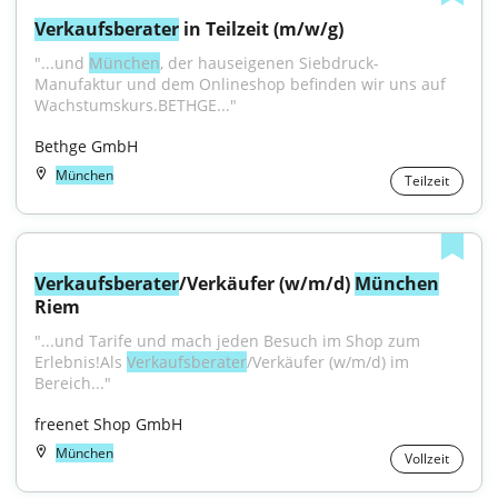
Verkaufsberater
 in Teilzeit (m/w/g)
"...und 
München
, der hauseigenen Siebdruck-
Manufaktur und dem Onlineshop befinden wir uns auf 
Wachstumskurs.BETHGE..."
Bethge GmbH
München
Teilzeit
Verkaufsberater
/Verkäufer (w/m/d) 
München
Riem
"...und Tarife und mach jeden Besuch im Shop zum 
Erlebnis!Als 
Verkaufsberater
/Verkäufer (w/m/d) im 
Bereich..."
freenet Shop GmbH
München
Vollzeit