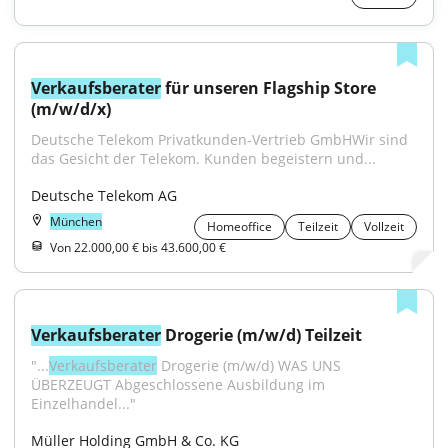
Verkaufsberater
 für unseren Flagship Store 
(m/w/d/x)
Deutsche Telekom Privatkunden-Vertrieb GmbHWir sind 
das Gesicht der Telekom. Kunden begeistern und...
Deutsche Telekom AG
München
Homeoffice
Teilzeit
Vollzeit
Von 22.000,00 € bis 43.600,00 €
Verkaufsberater
 Drogerie (m/w/d) Teilzeit
"...
Verkaufsberater
 Drogerie (m/w/d) WAS UNS 
ÜBERZEUGT Abgeschlossene Ausbildung im 
Einzelhandel..."
Müller Holding GmbH & Co. KG