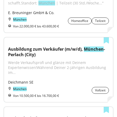
schafft.Standort: 
München
 | Teilzeit (30 Std./Woche..."
E. Breuninger GmbH & Co.
München
Homeoffice
Teilzeit
Von 22.000,00 € bis 43.600,00 €
Ausbildung zum Verkäufer (m/w/d), 
München
-
Perlach (City)
Werde Verkaufsprofi und glänze mit Deinem 
Expertenwissen!Während Deiner 2-jährigen Ausbildung 
im...
Deichmann SE
München
Vollzeit
Von 10.500,00 € bis 16.700,00 €