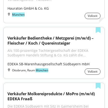
Hauraton GmbH & Co. KG
München
Vollzeit
Verkäufer Bedientheke / Metzgerei (m/w/d) – 
Fleischer / Koch / Quereinsteiger
Als 100-prozentige Tochtergesellschaft der EDEKA 
Südbayern Handels Stiftung & Co. KG zählt die...
EDEKA SB-Warenhausgesellschaft Südbayern mbH
Ottobrunn, Raum
München
Vollzeit
Verkäufer Molkereiprodukte / MoPro (m/w/d) 
EDEKA Fraaß
Die EDEKA Südbayern mit Sitz in Gaimersheim bei 