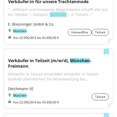
Verkäufer:in für unsere Trachtenmode
"...definiert und innovative Möglichkeiten schafft.Von Juli 
bis Oktober | Standort: 
München
 | in Teilzeit..."
E. Breuninger GmbH & Co.
München
Homeoffice
Teilzeit
Von 22.000,00 € bis 43.600,00 €
Verkäufer in Teilzeit (m/w/d), 
München
-
Freimann
Verkäufer in Teilzeit (m/w/d)Als Verkäufer in Teilzeit 
(m/w/d) übernehmen Sie Verantwortung bei...
Deichmann SE
München
Teilzeit
Von 22.000,00 € bis 43.600,00 €