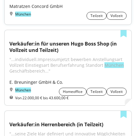
Matratzen Concord GmbH
München
Teilzeit
Vollzeit
Verkäufer:in für unseren Hugo Boss Shop (in 
Vollzeit und Teilzeit)
"...individuell.Impressumjetzt bewerben Anstellungsart 
Vollzeit Einstiegsart Berufserfahrung Standort 
München
Geschäftsbereich..."
E. Breuninger GmbH & Co.
München
Homeoffice
Teilzeit
Vollzeit
Von 22.000,00 € bis 43.600,00 €
Verkäufer:in Herrenbereich (in Teilzeit)
"...seine Ziele klar definiert und innovative Möglichkeiten 