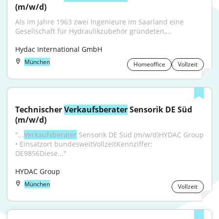
(m/w/d)
Als im Jahre 1963 zwei Ingenieure im Saarland eine 
Gesellschaft für Hydraulik­zubehör gründeten,...
Hydac International GmbH
München
Homeoffice
Vollzeit
Technischer 
Verkaufsberater
 Sensorik DE Süd 
(m/w/d)
"...
Verkaufsberater
 Sensorik DE Süd (m/w/d)HYDAC Group 
• Einsatzort bundesweitVollzeitKennziffer: 
DE9856Diese..."
HYDAC Group
München
Vollzeit