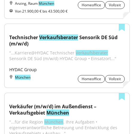
Anzing, Raum
München
Homeoffice
Vollzeit
Von 21.900,00 € bis 43.500,00 €
Technischer 
Verkaufsberater
 Sensorik DE Süd 
(m/w/d)
"...Karriere@HYDAC Technischer 
Verkaufsberater
Sensorik DE Süd (m/w/d) HYDAC Group • Einsatzort..."
HYDAC Group
München
Homeoffice
Vollzeit
Verkäufer (m/w/d) im Außendienst – 
Verkaufsgebiet 
München
"...für die Region 
München
. Ihre Aufgaben • 
eigenverantwortliche Betreuung und Entwicklung des 
Verkaufsgebiets • Ausbau..."