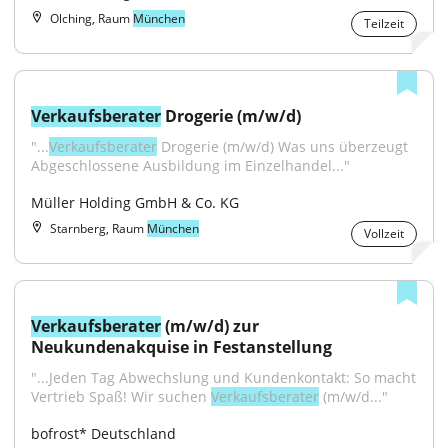
Olching, Raum
München
Teilzeit
Verkaufsberater
 Drogerie (m/w/d)
"...
Verkaufsberater
 Drogerie (m/w/d) Was uns überzeugt 
Abgeschlossene Ausbildung im Einzelhandel..."
Müller Holding GmbH & Co. KG
Starnberg, Raum
München
Vollzeit
Verkaufsberater
 (m/w/d) zur 
Neukundenakquise in Festanstellung
"...Jeden Tag Abwechslung und Kundenkontakt: So macht 
Vertrieb Spaß! Wir suchen 
Verkaufsberater
 (m/w/d..."
bofrost* Deutschland