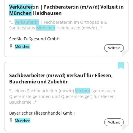
Verkäufer
München
 Haidhausen
"...
Verkäufer:in
 | Fachberater:in im Orthopädie & 
Sanitätshaus 
München
 Haidhausen (m/w/d)..."
Seeßle Fußgesund GmbH
München
Vollzeit
Sachbearbeiter (m/w/d) Verkauf für Fliesen, 
Bauchemie und Zubehör
"...einen Sachbearbeiter (m/w/d) 
Verkauf
 (gerne auch 
Quereinsteigerinnen und Quereinsteiger) für Fliesen, 
Bauchemie..."
Bayerischer Fliesenhandel GmbH
München
Vollzeit