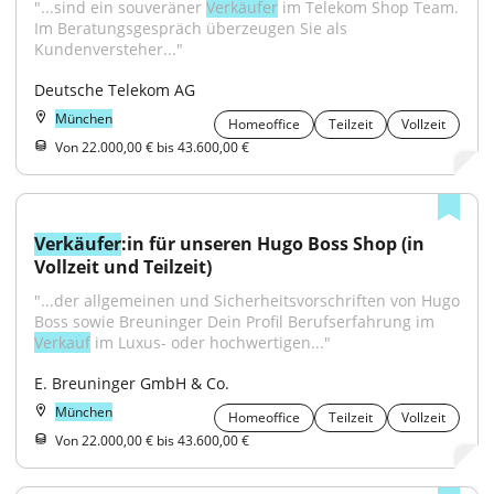
"...sind ein souveräner 
Verkäufer
 im Telekom Shop Team. 
Im Beratungsgespräch überzeugen Sie als 
Kundenversteher..."
Deutsche Telekom AG
München
Homeoffice
Teilzeit
Vollzeit
Von 22.000,00 € bis 43.600,00 €
Verkäufer
:in für unseren Hugo Boss Shop (in 
Vollzeit und Teilzeit)
"...der allgemeinen und Sicherheitsvorschriften von Hugo 
Boss sowie Breuninger Dein Profil Berufserfahrung im 
Verkauf
 im Luxus- oder hochwertigen..."
E. Breuninger GmbH & Co.
München
Homeoffice
Teilzeit
Vollzeit
Von 22.000,00 € bis 43.600,00 €