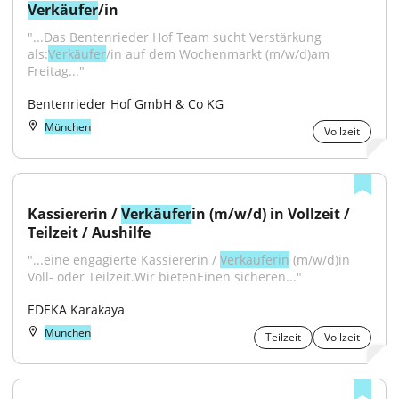
Verkäufer
/in
"...Das Bentenrieder Hof Team sucht Verstärkung 
als:
Verkäufer
/in auf dem Wochenmarkt (m/w/d)am 
Freitag..."
Bentenrieder Hof GmbH & Co KG
München
Vollzeit
Kassiererin / 
Verkäufer
in (m/w/d) in Vollzeit / 
Teilzeit / Aushilfe
"...eine engagierte Kassiererin / 
Verkäuferin
 (m/w/d)in 
Voll- oder Teilzeit.Wir bietenEinen sicheren..."
EDEKA Karakaya
München
Teilzeit
Vollzeit