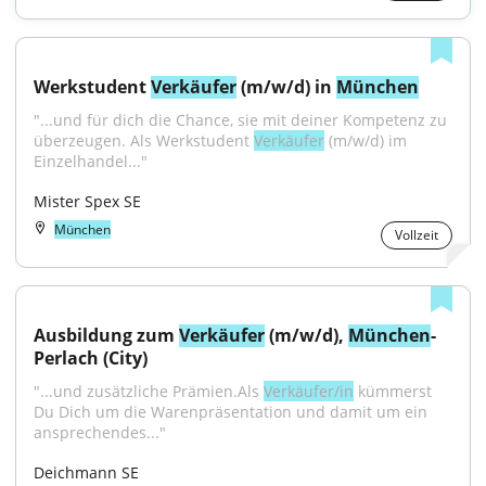
Werkstudent 
Verkäufer
 (m/w/d) in 
München
"...und für dich die Chance, sie mit deiner Kompetenz zu 
überzeugen. Als Werkstudent 
Verkäufer
 (m/w/d) im 
Einzelhandel..."
Mister Spex SE
München
Vollzeit
Ausbildung zum 
Verkäufer
 (m/w/d), 
München
-
Perlach (City)
"...und zusätzliche Prämien.Als 
Verkäufer/in
 kümmerst 
Du Dich um die Warenpräsentation und damit um ein 
ansprechendes..."
Deichmann SE