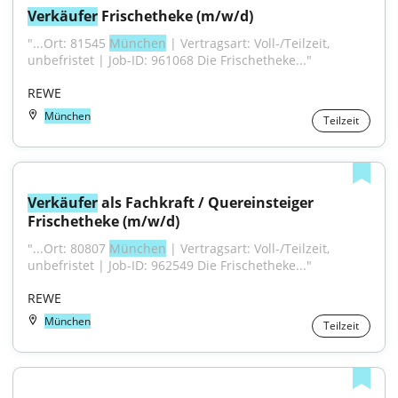
Verkäufer
 Frischetheke (m/w/d)
"...Ort: 81545 
München
 | Vertragsart: Voll-/Teilzeit, 
unbefristet | Job-ID: 961068 Die Frischetheke..."
REWE
München
Teilzeit
Verkäufer
 als Fachkraft / Quereinsteiger 
Frischetheke (m/w/d)
"...Ort: 80807 
München
 | Vertragsart: Voll-/Teilzeit, 
unbefristet | Job-ID: 962549 Die Frischetheke..."
REWE
München
Teilzeit