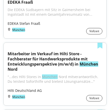
EDEKA Fraaß
Die EDEKA Südbayern mit Sitz in Gaimersheim bei 
Ingolstadt ist mit einem Gesamtjahresumsatz von...
EDEKA Stefan Fraaß
München
Vollzeit
Mitarbeiter im Verkauf im Hilti Store - 
Fachberater für Handwerksprodukte mit 
Entwicklungsperspektive (m/w/d) in 
München
Nord
"...des Hilti Stores in 
München
 Nord mitverantwortlich. 
Du leistest Soforthilfe und bietest Lösungsansätze..."
Hilti Deutschland AG
München
Vollzeit