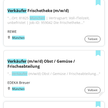
Verkäufer
 Frischetheke (m/w/d)
"...Ort: 81825 
München
 | Vertragsart: Voll-/Teilzeit, 
unbefristet | Job-ID: 959042 Die Frischetheke..."
REWE
München
Teilzeit
Verkäufer
 (m/w/d) Obst / Gemüse / 
Frischeabteilung
"...
Verkäufer
 (m/w/d) Obst / Gemüse / Frischeabteilung..."
EDEKA Breuer
München
Vollzeit