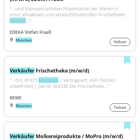
"...und Käsespezialitäten Präsentation der Waren in 
einer attraktiven und verkaufsfördernden Frischetheke 
Verkauf
..."
EDEKA Stefan Fraaß
München
Vollzeit
Verkäufer
 Frischetheke (m/w/d)
"...Ort: 81925 
München
 | Vertragsart: Voll-/Teilzeit, 
unbefristet | Job-ID: 965336 Die Frischetheke..."
REWE
München
Teilzeit
Verkäufer
 Molkereiprodukte / MoPro (m/w/d) 