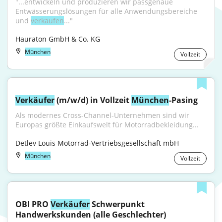
"...entwickeln und produzieren wir passgenaue 
Entwässerungslösungen für alle Anwendungsbereiche 
und 
verkaufen
..."
Hauraton GmbH & Co. KG
München
Vollzeit
Verkäufer
 (m/w/d) in Vollzeit 
München
-Pasing
Als modernes Cross-Channel-Unternehmen sind wir 
Europas größte Einkaufswelt für Motorradbekleidung...
Detlev Louis Motorrad-Vertriebsgesellschaft mbH
München
Vollzeit
OBI PRO 
Verkäufer
 Schwerpunkt 
Handwerkskunden (alle Geschlechter)