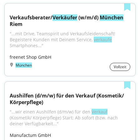
Verkaufsberater/
Verkäufer
 (w/m/d) 
München
Riem
"...mit Drive, Teamspirit und Verkaufsleidenschaft! 
Begeistere Kunden mit Deinem Service, 
verkaufe
Smartphones..."
freenet Shop GmbH
München
Vollzeit
Aushilfen (d/m/w) für den Verkauf (Kosmetik/ 
Körperpflege)
"...wir einen Aushilfen (d/m/w) für den 
Verkauf
(Kosmetik/ Körperpflege) Start: Ab sofort (bzw. nach 
deiner Verfügbarkeit..."
Manufactum GmbH