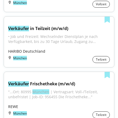
München
Vollzeit
Verkäufer
 in Teilzeit (m/w/d)
• Job und Freizeit: Wechselnder Dienstplan je nach 
Verfügbarkeit, bis zu 30 Tage Urlaub, Zugang zu...
HARIBO Deutschland
München
Teilzeit
Verkäufer
 Frischetheke (m/w/d)
"...Ort: 80995 
München
 | Vertragsart: Voll-/Teilzeit, 
unbefristet | Job-ID: 956455 Die Frischetheke..."
REWE
München
Teilzeit