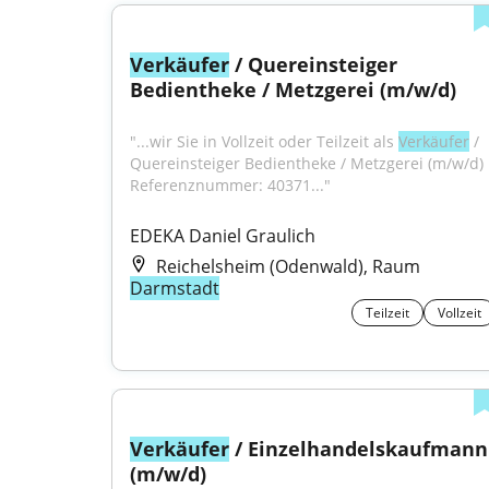
Verkäufer
 / Quereinsteiger 
Bedientheke / Metzgerei (m/w/d)
"...wir Sie in Vollzeit oder Teilzeit als 
Verkäufer
 / 
Quereinsteiger Bedientheke / Metzgerei (m/w/d) 
Referenznummer: 40371..."
EDEKA Daniel Graulich
Reichelsheim (Odenwald), Raum
Darmstadt
Teilzeit
Vollzeit
Verkäufer
 / Einzelhandelskaufmann 
(m/w/d)