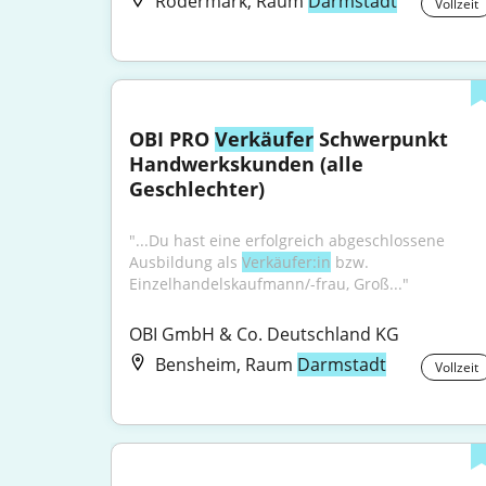
Rödermark, Raum
Darmstadt
Vollzeit
OBI PRO 
Verkäufer
 Schwerpunkt 
Handwerkskunden (alle 
Geschlechter)
"...Du hast eine erfolgreich abgeschlossene 
Ausbildung als 
Verkäufer:in
 bzw. 
Einzelhandelskaufmann/-frau, Groß..."
OBI GmbH & Co. Deutschland KG
Bensheim, Raum
Darmstadt
Vollzeit