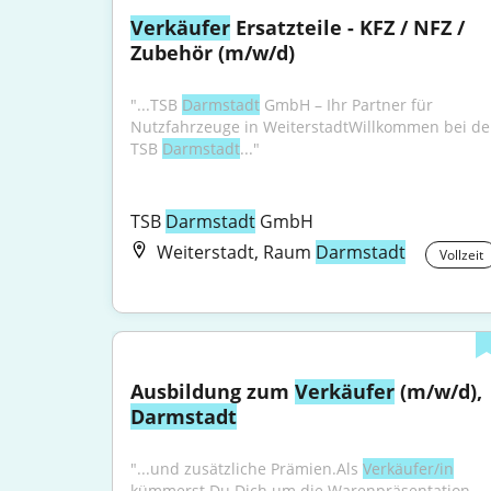
Verkäufer
 Ersatzteile - KFZ / NFZ / 
Zubehör (m/w/d)
"...TSB 
Darmstadt
 GmbH – Ihr Partner für 
Nutzfahrzeuge in WeiterstadtWillkommen bei der
TSB 
Darmstadt
..."
TSB 
Darmstadt
 GmbH
Weiterstadt, Raum
Darmstadt
Vollzeit
Ausbildung zum 
Verkäufer
 (m/w/d), 
Darmstadt
"...und zusätzliche Prämien.Als 
Verkäufer/in
kümmerst Du Dich um die Warenpräsentation 