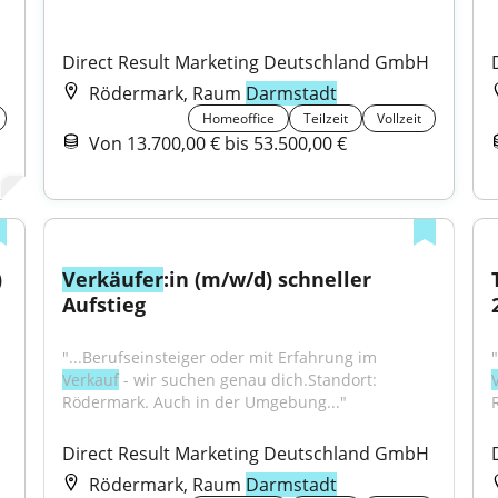
Direct Result Marketing Deutschland GmbH
Rödermark, Raum
Darmstadt
Homeoffice
Teilzeit
Vollzeit
Von 13.700,00 € bis 53.500,00 €
 
Verkäufer
:in (m/w/d) schneller 
Aufstieg
"...Berufseinsteiger oder mit Erfahrung im 
Verkauf
 - wir suchen genau dich.Standort: 
Rödermark. Auch in der Umgebung..."
H
Direct Result Marketing Deutschland GmbH
Rödermark, Raum
Darmstadt