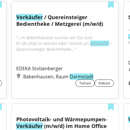
Verkäufer
 / Quereinsteiger 
Bedientheke / Metzgerei (m/w/d)
"...in Babenhausen suchen wir Sie zum 
01.08.2026 in Vollzeit oder Teilzeit als 
Verkäufer
 / 
Quereinsteiger Bedientheke..."
EDEKA Stolzenberger
Babenhausen, Raum
Darmstadt
Teilzeit
Vollzeit
Photovoltaik- und Wärmepumpen-
Verkäufer
 (m/w/d) im Home Office 