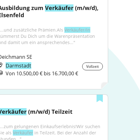
Ausbildung zum 
Verkäufer
 (m/w/d), 
Elsenfeld
"...und zusätzliche Prämien.Als 
Verkäufer/in
kümmerst Du Dich um die Warenpräsentation 
und damit um ein ansprechendes..."
Deichmann SE
Darmstadt
Vollzeit
Von 10.500,00 € bis 16.700,00 €
Verkäufer
 (m/w/d) Teilzeit
"...zum gelungenen Einkaufserlebnis!Wir suchen 
ie als 
Verkäufer
 in Teilzeit. Bei der Anzahl der 
Stunden..."