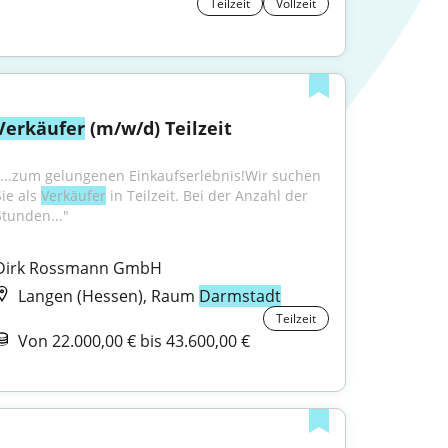
Teilzeit
Vollzeit
Verkäufer
 (m/w/d) Teilzeit
"...zum gelungenen Einkaufserlebnis!Wir suchen 
ie als 
Verkäufer
 in Teilzeit. Bei der Anzahl der 
Stunden..."
Dirk Rossmann GmbH
Langen (Hessen), Raum
Darmstadt
Teilzeit
Von 22.000,00 € bis 43.600,00 €