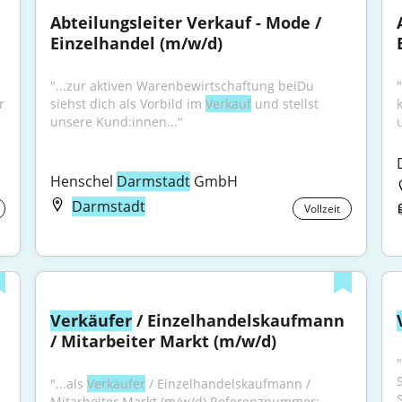
Abteilungsleiter Verkauf - Mode / 
Einzelhandel (m/w/d)
"...zur aktiven Warenbewirtschaftung beiDu 
 
siehst dich als Vorbild im 
Verkauf
 und stellst 
unsere Kund:innen..."
Henschel 
Darmstadt
 GmbH
Darmstadt
Vollzeit
Verkäufer
 / Einzelhandelskaufmann 
/ Mitarbeiter Markt (m/w/d)
S
"...als 
Verkäufer
 / Einzelhandelskaufmann / 
Mitarbeiter Markt (m/w/d) Referenznummer: 