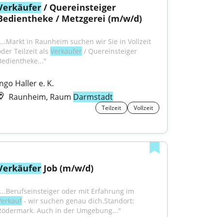
Verkäufer
 / Quereinsteiger 
Bedientheke / Metzgerei (m/w/d)
"...Markt in Raunheim suchen wir Sie in Vollzeit 
der Teilzeit als 
Verkäufer
 / Quereinsteiger 
Bedientheke..."
Ingo Haller e. K.
Raunheim, Raum
Darmstadt
Teilzeit
Vollzeit
Verkäufer
 Job (m/w/d)
"...Berufseinsteiger oder mit Erfahrung im 
Verkauf
 - wir suchen genau dich.Standort: 
Rödermark. Auch in der Umgebung..."