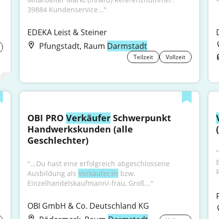
39884 Kundenservice..."
EDEKA Leist & Steiner
Pfungstadt, Raum
Darmstadt
Teilzeit
Vollzeit
OBI PRO 
Verkäufer
 Schwerpunkt 
Handwerkskunden (alle 
Geschlechter)
"
"...Du hast eine erfolgreich abgeschlossene 
Ausbildung als 
Verkäufer:in
 bzw. 
Einzelhandelskaufmann/-frau, Groß..."
OBI GmbH & Co. Deutschland KG