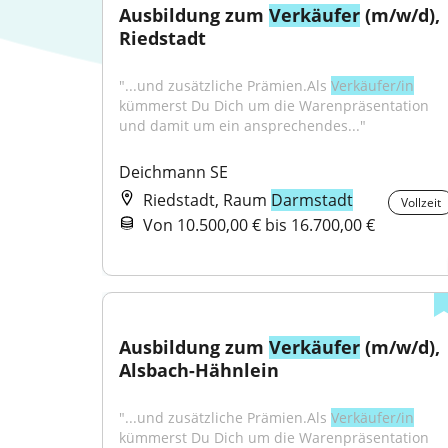
Ausbildung zum 
Verkäufer
 (m/w/d), 
Riedstadt
"...und zusätzliche Prämien.Als 
Verkäufer/in
kümmerst Du Dich um die Warenpräsentation 
und damit um ein ansprechendes..."
Deichmann SE
Riedstadt, Raum
Darmstadt
Vollzeit
Von 10.500,00 € bis 16.700,00 €
Ausbildung zum 
Verkäufer
 (m/w/d), 
Alsbach-Hähnlein
"...und zusätzliche Prämien.Als 
Verkäufer/in
kümmerst Du Dich um die Warenpräsentation 