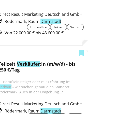
Direct Result Marketing Deutschland GmbH
Rödermark, Raum
Darmstadt
Homeoffice
Teilzeit
Vollzeit
Von 22.000,00 € bis 43.600,00 €
Teilzeit 
Verkäufer
:in (m/w/d) - bis 
250 €/Tag
"...Berufseinsteiger oder mit Erfahrung im 
Verkauf
 - wir suchen genau dich.Standort: 
Rödermark. Auch in der Umgebung..."
Direct Result Marketing Deutschland GmbH
Rödermark, Raum
Darmstadt