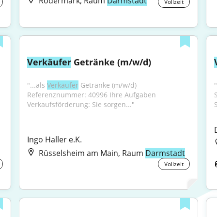
Rödermark, Raum
Darmstadt
Vollzeit
Verkäufer
 Getränke (m/w/d)
"...als 
Verkäufer
 Getränke (m/w/d) 
Referenznummer: 40996 Ihre Aufgaben 
S
Verkaufsförderung: Sie sorgen..."
Ingo Haller e.K.
Rüsselsheim am Main, Raum
Darmstadt
Vollzeit