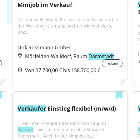
Minijob im Verkauf
Für den vielseitigen Einsatz an der Kasse und in 
der Warenverräumung suchen wir motivierte 
und...
o
Dirk Rossmann GmbH
Mörfelden-Walldorf, Raum
Darmstadt
Teilzeit
Von 37.700,00 € bis 158.700,00 €
Verkäufer
 Einstieg flexibel (m/w/d)
"...Berufseinsteiger oder mit Erfahrung im 
Verkauf
 - wir suchen genau dich.Standort: 
Rödermark. Auch in der Umgebung..."