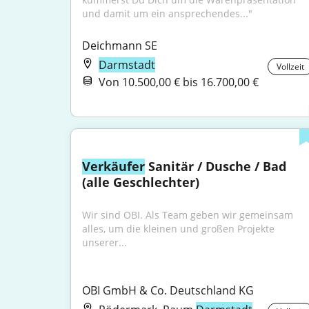
und damit um ein ansprechendes..."
Deichmann SE
Darmstadt
Vollzeit
Von 10.500,00 € bis 16.700,00 €
Verkäufer
 Sanitär / Dusche / Bad 
(alle Geschlechter)
Wir sind OBI. Als Team geben wir gemeinsam 
alles, um die kleinen und großen Projekte 
unserer...
OBI GmbH & Co. Deutschland KG