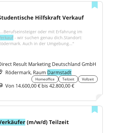
Studentische Hilfskraft Verkauf
"...Berufseinsteiger oder mit Erfahrung im 
Verkauf
 - wir suchen genau dich.Standort: 
Rödermark. Auch in der Umgebung..."
Direct Result Marketing Deutschland GmbH
Rödermark, Raum
Darmstadt
Homeoffice
Teilzeit
Vollzeit
Von 14.600,00 € bis 42.800,00 €
Verkäufer
 (m/w/d) Teilzeit