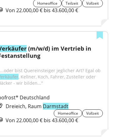
Homeoffice
Teilzeit
Vollzeit
Von 22.000,00 € bis 43.600,00 €
Verkäufer
 (m/w/d) im Vertrieb in 
Festanstellung
"...oder bist Quereinsteiger jeglicher Art? Egal ob 
Verkäufer
, Kellner, Koch, Fahrer, Zusteller oder 
äcker - wir bilden..."
bofrost* Deutschland
Dreieich, Raum
Darmstadt
Homeoffice
Vollzeit
Von 22.000,00 € bis 43.600,00 €