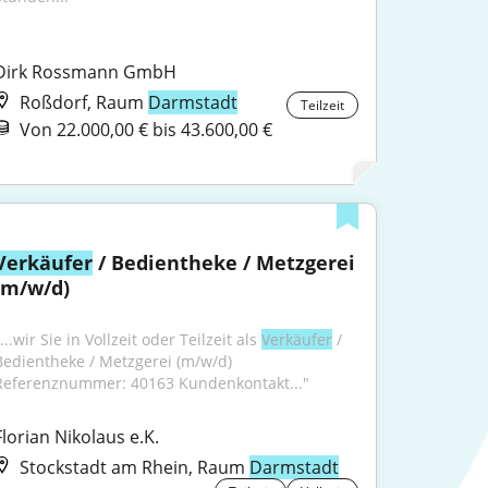
Dirk Rossmann GmbH
Roßdorf, Raum
Darmstadt
Teilzeit
Von 22.000,00 € bis 43.600,00 €
Verkäufer
 / Bedientheke / Metzgerei 
(m/w/d)
...wir Sie in Vollzeit oder Teilzeit als 
Verkäufer
 / 
Bedientheke / Metzgerei (m/w/d) 
Referenznummer: 40163 Kundenkontakt..."
Florian Nikolaus e.K.
Stockstadt am Rhein, Raum
Darmstadt