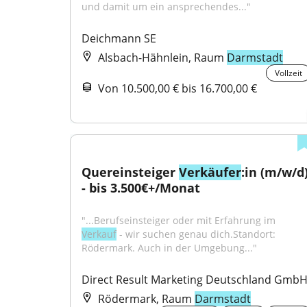
und damit um ein ansprechendes..."
Deichmann SE
Alsbach-Hähnlein, Raum
Darmstadt
Vollzeit
Von 10.500,00 € bis 16.700,00 €
Quereinsteiger 
Verkäufer
:in (m/w/d)
- bis 3.500€+/Monat
"...Berufseinsteiger oder mit Erfahrung im 
Verkauf
 - wir suchen genau dich.Standort: 
Rödermark. Auch in der Umgebung..."
Direct Result Marketing Deutschland Gmb
Rödermark, Raum
Darmstadt