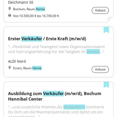
Deichmann SE
Bochum, Raum
Herne
Vollzeit
Von 10.500,00 € bis 16.700,00 €
Erster 
Verkäufer
 / Erste Kraft (m/w/d)
"...Flexibilität und Teamgeist sowie Organisationstalent 
und Führungserfahrung Für die Tätigkeit im 
Verkauf
..."
ALDI Nord
Essen, Raum
Herne
Vollzeit
Ausbildung zum 
Verkäufer
 (m/w/d), Bochum 
Hannibal Center
"...und zusätzliche Prämien.Als 
Verkäufer/in
 kümmerst 
Du Dich um die Warenpräsentation und damit um ein 
ansprechendes..."