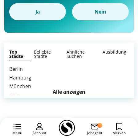
Ja
Nein
Top
Beliebte
Ähnliche
Ausbildung
Städte
Städte
Suchen
Berlin
Hamburg
München
Alle anzeigen
Köln
Frankfurt am Main
Stuttgart
Düsseldorf
Leipzig
Menü
Account
Jobagent
Merken