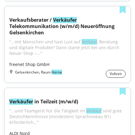
Verkaufsberater / 
Verkäufer
Telekommunikation (w/m/d) Neueröffnung 
Gelsenkirchen
"...mit Menschen und hast Lust auf 
Verkauf
, Beratung 
und digitale Produkte? Dann starte jetzt bei uns durch 
Neuer Shop –..."
freenet Shop GmbH
Gelsenkirchen, Raum
Herne
Vollzeit
Verkäufer
 in Teilzeit (m/w/d)
"...und Teamgeist Für die Tätigkeit im 
Verkauf
 sind gute 
Deutschkenntnisse (mindestens Sprachniveau B1) 
erforderlich..."
ALDI Nord