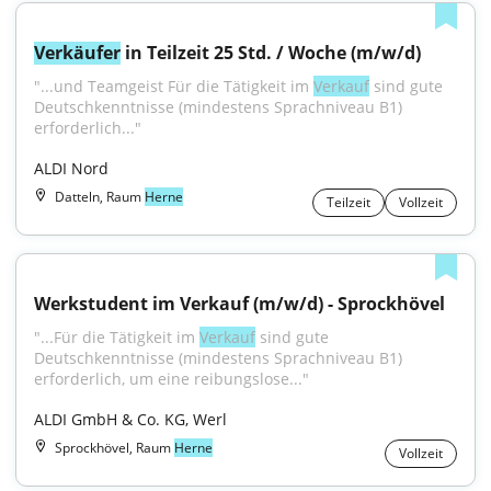
Verkäufer
 in Teilzeit 25 Std. / Woche (m/w/d)
"...und Teamgeist Für die Tätigkeit im 
Verkauf
 sind gute 
Deutschkenntnisse (mindestens Sprachniveau B1) 
erforderlich..."
ALDI Nord
Datteln, Raum
Herne
Teilzeit
Vollzeit
Werkstudent im Verkauf (m/w/d) - Sprockhövel
"...Für die Tätigkeit im 
Verkauf
 sind gute 
Deutschkenntnisse (mindestens Sprachniveau B1) 
erforderlich, um eine reibungslose..."
ALDI GmbH & Co. KG, Werl
Sprockhövel, Raum
Herne
Vollzeit