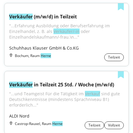
Verkäufer
 (m/w/d) in Teilzeit
"...Erfahrung Ausbildung oder Berufserfahrung im 
Einzelhandel, z. B. als 
Verkäufer/-in
 oder 
Einzelhandelskaufmann/-frau.\n..."
Schuhhaus Klauser GmbH & Co.KG
Bochum, Raum
Herne
Teilzeit
Verkäufer
 in Teilzeit 25 Std. / Woche (m/w/d)
"...und Teamgeist Für die Tätigkeit im 
Verkauf
 sind gute 
Deutschkenntnisse (mindestens Sprachniveau B1) 
erforderlich..."
ALDI Nord
Castrop-Rauxel, Raum
Herne
Teilzeit
Vollzeit