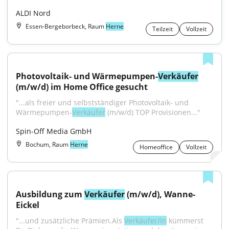
ALDI Nord
Essen-Bergeborbeck, Raum
Herne
Teilzeit
Vollzeit
Photovoltaik- und Wärmepumpen-
Verkäufer
(m/w/d) im Home Office gesucht
"...als freier und selbstständiger Photovoltaik- und 
Wärmepumpen-
Verkäufer
 (m/w/d) TOP Provisionen..."
Spin-Off Media GmbH
Bochum, Raum
Herne
Homeoffice
Vollzeit
Ausbildung zum 
Verkäufer
 (m/w/d), Wanne-
Eickel
"...und zusätzliche Prämien.Als 
Verkäufer/in
 kümmerst 