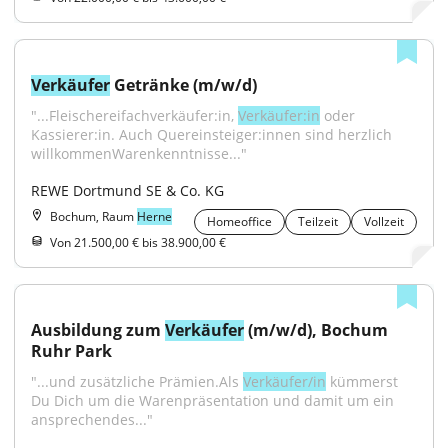
Verkäufer
 Getränke (m/w/d)
"...Fleischereifachverkäufer:in, 
Verkäufer:in
 oder 
Kassierer:in. Auch Quereinsteiger:innen sind herzlich 
willkommenWarenkenntnisse..."
REWE Dortmund SE & Co. KG
Bochum, Raum
Herne
Homeoffice
Teilzeit
Vollzeit
Von 21.500,00 € bis 38.900,00 €
Ausbildung zum 
Verkäufer
 (m/w/d), Bochum 
Ruhr Park
"...und zusätzliche Prämien.Als 
Verkäufer/in
 kümmerst 
Du Dich um die Warenpräsentation und damit um ein 
ansprechendes..."