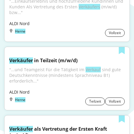
"...Einkaufserlebnis und hochzufriedene Kundinnen und 
Kunden Als Vertretung des Ersten 
Verkäufers
 (m/w/d) 
bzw..."
ALDI Nord
Herne
Vollzeit
Verkäufer
 in Teilzeit (m/w/d)
"...und Teamgeist Für die Tätigkeit im 
Verkauf
 sind gute 
Deutschkenntnisse (mindestens Sprachniveau B1) 
erforderlich..."
ALDI Nord
Herne
Teilzeit
Vollzeit
Verkäufer
 als Vertretung der Ersten Kraft 