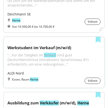
Du Dich um die Warenpräsentation und damit um ein 
ansprechendes..."
Deichmann SE
Herne
Vollzeit
Von 10.500,00 € bis 16.700,00 €
Werkstudent im Verkauf (m/w/d)
"...Für die Tätigkeit im 
Verkauf
 sind gute 
Deutschkenntnisse (mindestens Sprachniveau B1) 
erforderlich, um eine reibungslose..."
ALDI Nord
Essen, Raum
Herne
Vollzeit
Ausbildung zum 
Verkäufer
 (m/w/d), 
Herne