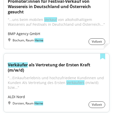
Promoter:innen für Festival-Verkauf von 
Wassereis in Deutschland und Österreich 
gesucht
"...uns beim mobilen 
Verkauf
 von alkoholhaltigem 
Wassereis auf Festivals in Deutschland und Österreich..."
BMP Agency GmbH
Bochum, Raum
Herne
Vollzeit
Verkäufer
 als Vertretung der Ersten Kraft 
(m/w/d)
"...Einkaufserlebnis und hochzufriedene Kundinnen und 
Kunden Als Vertretung des Ersten 
Verkäufers
 (m/w/d) 
bzw..."
ALDI Nord
Dorsten, Raum
Herne
Vollzeit