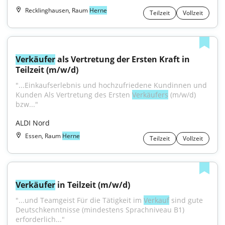
Recklinghausen, Raum
Herne
Teilzeit
Vollzeit
Verkäufer
 als Vertretung der Ersten Kraft in 
Teilzeit (m/w/d)
"...Einkaufserlebnis und hochzufriedene Kundinnen und 
Kunden Als Vertretung des Ersten 
Verkäufers
 (m/w/d) 
bzw..."
ALDI Nord
Essen, Raum
Herne
Teilzeit
Vollzeit
Verkäufer
 in Teilzeit (m/w/d)
"...und Teamgeist Für die Tätigkeit im 
Verkauf
 sind gute 
Deutschkenntnisse (mindestens Sprachniveau B1) 
erforderlich..."