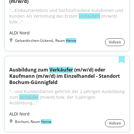
(m/w/d)
"...Einkaufserlebnis und hochzufriedene Kundinnen und 
Kunden Als Vertretung des Ersten 
Verkäufers
 (m/w/d) 
bzw..."
ALDI Nord
Gelsenkirchen-Ückend., Raum
Herne
Vollzeit
Ausbildung zum 
Verkäufer
 (m/w/d) oder 
Kaufmann (m/w/d) im Einzelhandel - Standort 
Bochum-Günnigfeld
"...und KundenDarum geht'sIn der 2-jährigen Ausbildung 
zum 
Verkäufer
 (m/w/d) bzw. der 3-jährigen 
Ausbildung..."
ALDI Nord
Bochum, Raum
Herne
Vollzeit