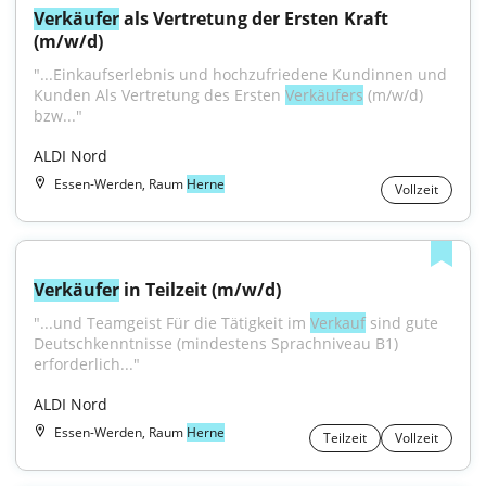
Verkäufer
 als Vertretung der Ersten Kraft 
(m/w/d)
"...Einkaufserlebnis und hochzufriedene Kundinnen und 
Kunden Als Vertretung des Ersten 
Verkäufers
 (m/w/d) 
bzw..."
ALDI Nord
Essen-Werden, Raum
Herne
Vollzeit
Verkäufer
 in Teilzeit (m/w/d)
"...und Teamgeist Für die Tätigkeit im 
Verkauf
 sind gute 
Deutschkenntnisse (mindestens Sprachniveau B1) 
erforderlich..."
ALDI Nord
Essen-Werden, Raum
Herne
Teilzeit
Vollzeit