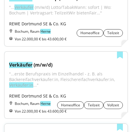
"...
Verkäufer
 (m/w/d) Lotto/TabakWann: sofort | Wo: 
Bochum | Vertragsart: TeilzeitWir bietenFair..."
REWE Dortmund SE & Co. KG
Bochum, Raum
Herne
Homeoffice
Teilzeit
Von 22.000,00 € bis 43.600,00 €
Verkäufer
 (m/w/d)
"...erste Berufspraxis im Einzelhandel - z. B. als 
Bäckereifachverkäufer:in, Fleischereifachverkäufer:in, 
Verkäufer:in
..."
REWE Dortmund SE & Co. KG
Bochum, Raum
Herne
Homeoffice
Teilzeit
Vollzeit
Von 22.000,00 € bis 43.600,00 €