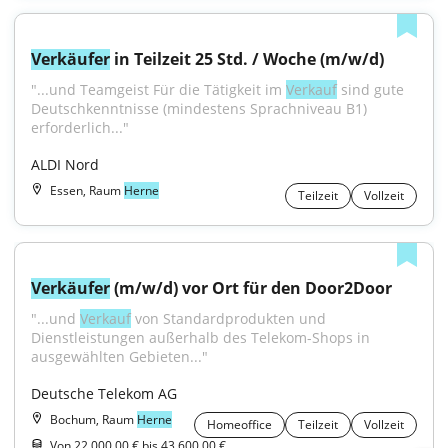
Verkäufer
 in Teilzeit 25 Std. / Woche (m/w/d)
"...und Teamgeist Für die Tätigkeit im 
Verkauf
 sind gute 
Deutschkenntnisse (mindestens Sprachniveau B1) 
erforderlich..."
ALDI Nord
Essen, Raum
Herne
Teilzeit
Vollzeit
Verkäufer
 (m/w/d) vor Ort für den Door2Door
"...und 
Verkauf
 von Standardprodukten und 
Dienstleistungen außerhalb des Telekom-Shops in 
ausgewählten Gebieten..."
Deutsche Telekom AG
Bochum, Raum
Herne
Homeoffice
Teilzeit
Vollzeit
Von 22.000,00 € bis 43.600,00 €