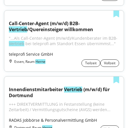
Call-Center-Agent (m/w/d) B2B-
Vertrieb
/Quereinsteiger willkommen
"...Als Call-Center-Agent (m/w/d)/Kundenberater im B2B-
Vertrieb
 bei teleprofi am Standort Essen übernimmst..."
teleprofi Service GmbH
Essen, Raum
Herne
Teilzeit
Vollzeit
Innendienstmitarbeiter 
Vertrieb
 (m/w/d) für 
Dortmund
+++ DIREKTVERMITTLUNG in Festanstellung (keine 
Zeitarbeit) / Vermittlungsgutscheine (AVGS) werden...
RADAS Jobbörse & Personalvermittlung GmbH
Dortmund, Raum
Herne