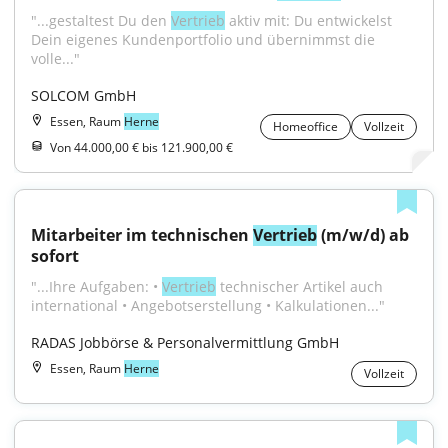
"...gestaltest Du den 
Vertrieb
 aktiv mit: Du entwickelst 
Dein eigenes Kundenportfolio und übernimmst die 
volle..."
SOLCOM GmbH
Essen, Raum
Herne
Homeoffice
Vollzeit
Von 44.000,00 € bis 121.900,00 €
Mitarbeiter im technischen 
Vertrieb
 (m/w/d) ab 
sofort
"...Ihre Aufgaben: • 
Vertrieb
 technischer Artikel auch 
international • Angebotserstellung • Kalkulationen..."
RADAS Jobbörse & Personalvermittlung GmbH
Essen, Raum
Herne
Vollzeit