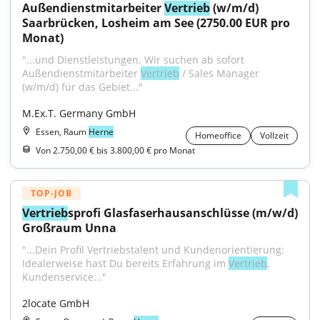
Außendienstmitarbeiter 
Vertrieb
 (w/m/d) 
Saarbrücken, Losheim am See (2750.00 EUR pro 
Monat)
"...und Dienstleistungen. Wir suchen ab sofort 
Außendienstmitarbeiter 
Vertrieb
 / Sales Manager 
(w/m/d) für das Gebiet..."
M.Ex.T. Germany GmbH
Essen, Raum
Herne
Homeoffice
Vollzeit
Von 2.750,00 € bis 3.800,00 € pro Monat
TOP-JOB
Vertrieb
sprofi Glasfaserhausanschlüsse (m/w/d) 
Großraum Unna
"...Dein Profil Vertriebstalent und Kundenorientierung: 
Idealerweise hast Du bereits Erfahrung im 
Vertrieb
, 
Kundenservice..."
2locate GmbH