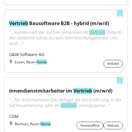
Vertrieb
 Bausoftware B2B - hybrid (m/w/d)
"...kundennah.Wir suchen jemanden im 
Vertrieb
 (m/w/d), 
der vielleicht schon du sein könntest?AufgabenBei uns 
läuft..."
G&W Software AG
Essen, Raum
Herne
Vollzeit
Innendienstmitarbeiter im 
Vertrieb
 (m/w/d)
"...für Informationen.Das bringst du mit:Erfahrung in der 
Sachbearbeitung oder im 
Vertrieb
, vorzugsweise..."
CGM
Bochum, Raum
Herne
Homeoffice
Vollzeit