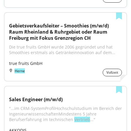
Gebietsverkaufsleiter – Smoothies (m/w/d) 
Raum Rheinland & Ruhrgebiet oder Raum 
Freiburg mit Fokus Grenzregion CH
Die true fruits GmbH wurde 2006 gegründet und hat 
Smoothies erstmals als Getränkeinnovation auf dem...
true fruits GmbH
Herne
Vollzeit
Sales Engineer (m/w/d)
"...im CRM-SystemProfilHochschulstudium im Bereich der 
IngenieurwissenschaftenMindestens 5 Jahre 
Berufserfahrung im technischen 
Vertrieb
..."
AKKODIS