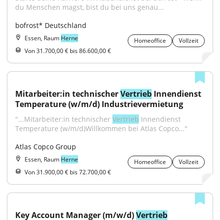
du Menschen magst, bist du bei uns genau...
bofrost* Deutschland
Essen, Raum
Herne
Homeoffice
Vollzeit
Von 31.700,00 € bis 86.600,00 €
Mitarbeiter:in technischer 
Vertrieb
 Innendienst 
Temperature (w/m/d) Industrievermietung
"...Mitarbeiter:in technischer 
Vertrieb
 Innendienst 
Temperature (w/m/d)Willkommen bei Atlas Copco..."
Atlas Copco Group
Essen, Raum
Herne
Homeoffice
Vollzeit
Von 31.900,00 € bis 72.700,00 €
Key Account Manager (m/w/d) 
Vertrieb