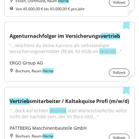
Essen, Dortmund, Raum
Herne
Vollzeit
Von 45.000,00 € bis 65.000,00 € pro Jahr
Agenturnachfolger im Versicherungs
vertrieb
"...Möchtest du deine Karriere als selbständiger 
Versicherungsvermittler (§§ 84, 92 HGB) im 
Vertrieb
..."
ERGO Group AG
Bochum, Raum
Herne
Vollzeit
Vertrieb
smitarbeiter / Kaltakquise Profi (m/w/d)
"...Bock auf echten 
Vertrieb
 statt Warteschleife?Du willst 
nicht der nächste sein, der im Büro sitzt..."
PATTBERG Maschinenbauteile GmbH
Bochum, Raum
Herne
Vollzeit