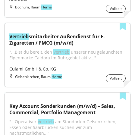
Bochum, Raum
Herne
Vollzeit
Vertrieb
smitarbeiter Außendienst für E-
Zigaretten / FMCG (m/w/d)
"...Bist du bereit, den 
Vertrieb
 unserer neu gelaunchten 
Eigenmarke Caldora im Ruhrgebiet aktiv..."
Culami GmbH & Co. KG
Gelsenkirchen, Raum
Herne
Vollzeit
Key Account Sonderkunden (m/w/d) – Sales, 
Commercial, Portfolio Management
"...Operativer 
Vertrieb
 am Standorten Gelsenkirchen, 
Essen oder Saarbrücken suchen wir zum 
nächstmöglichen..."