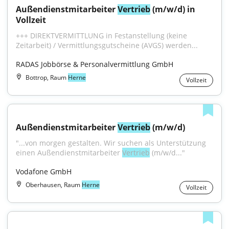
Außendienstmitarbeiter 
Vertrieb
 (m/w/d) in 
Vollzeit
+++ DIREKTVERMITTLUNG in Festanstellung (keine 
Zeitarbeit) / Vermittlungsgutscheine (AVGS) werden...
RADAS Jobbörse & Personalvermittlung GmbH
Bottrop, Raum
Herne
Vollzeit
Außendienstmitarbeiter 
Vertrieb
 (m/w/d)
"...von morgen gestal­ten. Wir suchen als Unterstützung 
einen Außendienstmitarbeiter 
Vertrieb
 (m/w/d..."
Vodafone GmbH
Oberhausen, Raum
Herne
Vollzeit