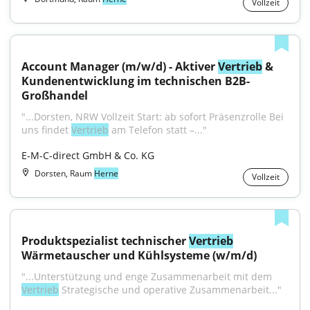
Vollzeit
Account Manager (m/w/d) - Aktiver 
Vertrieb
 & 
Kundenentwicklung im technischen B2B-
Großhandel
"...Dorsten, NRW Vollzeit Start: ab sofort Präsenzrolle Bei 
uns findet 
Vertrieb
 am Telefon statt –..."
E-M-C-direct GmbH & Co. KG
Dorsten, Raum
Herne
Vollzeit
Produktspezialist technischer 
Vertrieb
Wärmetauscher und Kühlsysteme (w/m/d)
"...Unterstützung und enge Zusammenarbeit mit dem 
Vertrieb
 Strategische und operative Zusammenarbeit..."