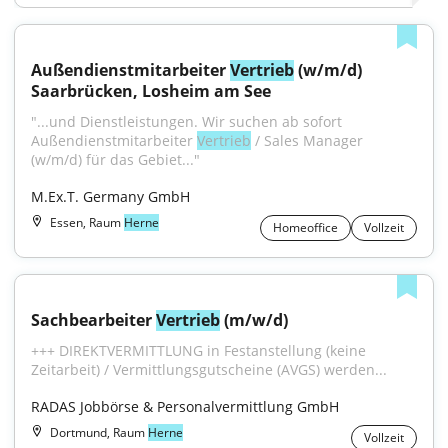
Außendienstmitarbeiter 
Vertrieb
 (w/m/d) 
Saarbrücken, Losheim am See
"...und Dienstleistungen. Wir suchen ab sofort 
Außendienstmitarbeiter 
Vertrieb
 / Sales Manager 
(w/m/d) für das Gebiet..."
M.Ex.T. Germany GmbH
Essen, Raum
Herne
Homeoffice
Vollzeit
Sachbearbeiter 
Vertrieb
 (m/w/d)
+++ DIREKTVERMITTLUNG in Festanstellung (keine 
Zeitarbeit) / Vermittlungsgutscheine (AVGS) werden...
RADAS Jobbörse & Personalvermittlung GmbH
Dortmund, Raum
Herne
Vollzeit