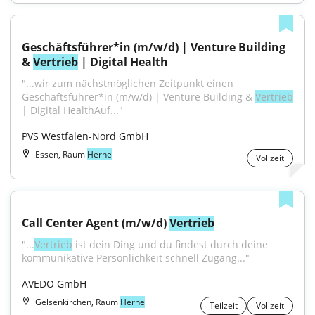
Geschäftsführer*in (m/w/d) | Venture Building 
& 
Vertrieb
 | Digital Health
"...wir zum nächstmöglichen Zeitpunkt einen 
Geschäftsführer*in (m/w/d) | Venture Building & 
Vertrieb
| Digital HealthAuf..."
PVS Westfalen-Nord GmbH
Essen, Raum
Herne
Vollzeit
Call Center Agent (m/w/d) 
Vertrieb
"...
Vertrieb
 ist dein Ding und du findest durch deine 
kommunikative Persönlichkeit schnell Zugang..."
AVEDO GmbH
Gelsenkirchen, Raum
Herne
Teilzeit
Vollzeit