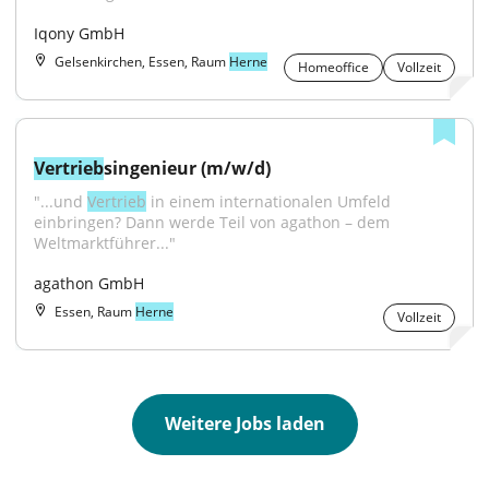
Iqony GmbH
Gelsenkirchen, Essen, Raum
Herne
Homeoffice
Vollzeit
Vertrieb
singenieur (m/w/d)
"...und 
Vertrieb
 in einem internationalen Umfeld 
einbringen? Dann werde Teil von agathon – dem 
Weltmarktführer..."
agathon GmbH
Essen, Raum
Herne
Vollzeit
Weitere Jobs laden