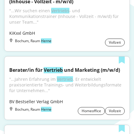
(Inhouse - Vollzeit - m/w/d)
"...Wir suchen einen 
Vertriebs
- und 
Kommunikationstrainer (Inhouse - Vollzeit - m/w/d) für 
unser Team..."
KiKxxl GmbH
Bochum, Raum
Herne
Vollzeit
Berater/in für 
Vertrieb
 und Marketing (m/w/d)
"...Jahren Erfahrung im 
Vertrieb
. Er entwickelt 
praxisorientierte Trainings- und Weiterbildungsformate 
für Unternehmen..."
BV Bestseller Verlag GmbH
Bochum, Raum
Herne
Homeoffice
Vollzeit