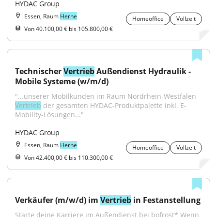
HYDAC Group
Essen, Raum
Herne
Homeoffice
Vollzeit
Von 40.100,00 € bis 105.800,00 €
Technischer 
Vertrieb
 Außendienst Hydraulik - 
Mobile Systeme (w/m/d)
"...unserer Mobilkunden im Raum Nordrhein-Westfalen 
Vertrieb
 der gesamten HYDAC-Produktpalette inkl. E-
Mobility-Lösungen..."
HYDAC Group
Essen, Raum
Herne
Homeoffice
Vollzeit
Von 42.400,00 € bis 110.300,00 €
Verkäufer (m/w/d) im 
Vertrieb
 in Festanstellung
Starte deine Karriere im Außendienst bei bofrost* Wenn 