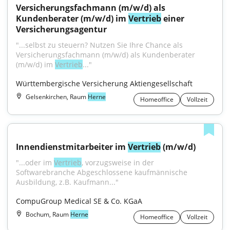
Versicherungsfachmann (m/w/d) als 
Kundenberater (m/w/d) im 
Vertrieb
 einer 
Versicherungsagentur
"...selbst zu steuern? Nutzen Sie Ihre Chance als 
Versicherungsfachmann (m/w/d) als Kundenberater 
(m/w/d) im 
Vertrieb
..."
Württembergische Versicherung Aktiengesellschaft
Gelsenkirchen, Raum
Herne
Homeoffice
Vollzeit
Innendienstmitarbeiter im 
Vertrieb
 (m/w/d)
"...oder im 
Vertrieb
, vorzugsweise in der 
Softwarebranche Abgeschlossene kaufmännische 
Ausbildung, z.B. Kaufmann..."
CompuGroup Medical SE & Co. KGaA
Bochum, Raum
Herne
Homeoffice
Vollzeit