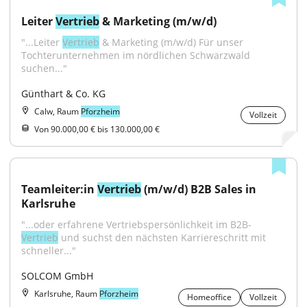
Leiter 
Vertrieb
 & Marketing (m/w/d)
"...Leiter 
Vertrieb
 & Marketing (m/w/d) Für unser 
Tochterunternehmen im nördlichen Schwarzwald 
suchen..."
Günthart & Co. KG
Calw, Raum
Pforzheim
Vollzeit
Von 90.000,00 € bis 130.000,00 €
Teamleiter:in 
Vertrieb
 (m/w/d) B2B Sales in 
Karlsruhe
"...oder erfahrene Vertriebspersönlichkeit im B2B-
Vertrieb
 und suchst den nächsten Karriereschritt mit 
schneller..."
SOLCOM GmbH
Karlsruhe, Raum
Pforzheim
Homeoffice
Vollzeit