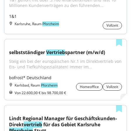
Millionen Kundenverträgen zu den führenden...
1&1
Karlsruhe, Raum
Pforzheim
Vollzeit
selbstständiger 
Vertrieb
spartner (m/w/d)
Steig ein bei der europäischen Nr.1 im Direktvertrieb von 
Eis- und Tiefkühlspezialitäten! Immer im...
bofrost* Deutschland
Karlsbad, Raum
Pforzheim
Homeoffice
Vollzeit
Von 22.600,00 € bis 98.700,00 €
Lindt Regional Manager für Geschäftskunden-
Direkt
vertrieb
 für das Gebiet Karlsruhe 
Pforzheim
 Stutt.