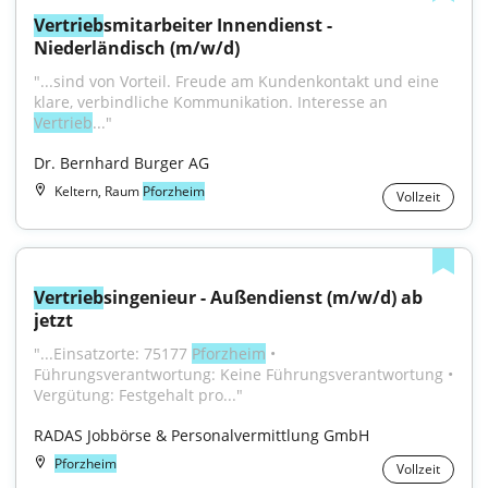
Vertrieb
smitarbeiter Innendienst - 
Niederländisch (m/w/d)
"...sind von Vorteil. Freude am Kundenkontakt und eine 
klare, verbindliche Kommunikation. Interesse an 
Vertrieb
..."
Dr. Bernhard Burger AG
Keltern, Raum
Pforzheim
Vollzeit
Vertrieb
singenieur - Außendienst (m/w/d) ab 
jetzt
"...Einsatzorte: 75177 
Pforzheim
 • 
Führungsverantwortung: Keine Führungsverantwortung • 
Vergütung: Festgehalt pro..."
RADAS Jobbörse & Personalvermittlung GmbH
Pforzheim
Vollzeit