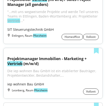
Manager (all genders)
"...mit uns wegweisende Projekte und werde Teil unseres 
Teams in Ettlingen, Baden-Württemberg als: Projektleiter 
Vertrieb
..."
SIT Steuerungstechnik GmbH
Ettlingen, Raum
Pforzheim
Homeoffice
Vollzeit
Projektmanager Immobilien - Marketing + 
Vertrieb
 (m/w/d)
Die iep wohnen Bau GmbH ist ein etablierter Bauträger, 
Projektentwickler, Bestandshalter,...
iep wohnen Bau GmbH
Leonberg, Raum
Pforzheim
Vollzeit