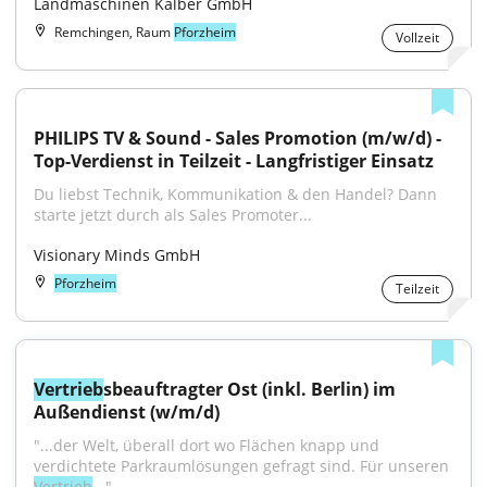
Landmaschinen Kälber GmbH
Remchingen, Raum
Pforzheim
Vollzeit
PHILIPS TV & Sound - Sales Promotion (m/w/d) - 
Top-Verdienst in Teilzeit - Langfristiger Einsatz
Du liebst Technik, Kommunikation & den Handel? Dann 
starte jetzt durch als Sales Promoter...
Visionary Minds GmbH
Pforzheim
Teilzeit
Vertrieb
sbeauftragter Ost (inkl. Berlin) im 
Außendienst (w/m/d)
"...der Welt, überall dort wo Flächen knapp und 
verdichtete Parkraumlösungen gefragt sind. Für unseren 
Vertrieb
..."