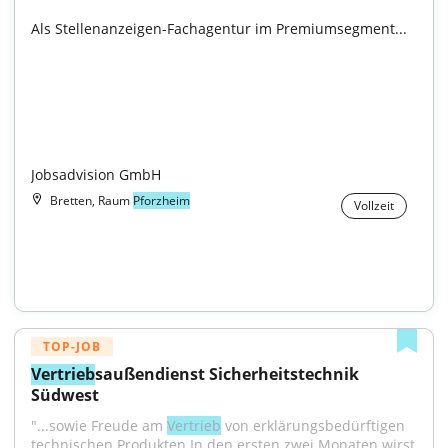
Als Stellenanzeigen-Fachagentur im Premium­segment...

Jobsadvision GmbH
Bretten, Raum
Pforzheim
Vollzeit
TOP-JOB
Vertrieb
saußendienst Sicherheitstechnik 
Südwest
"...sowie Freude am 
Vertrieb
 von erklärungsbedürftigen 
technischen Produkten In den ersten zwei Monaten wirst 