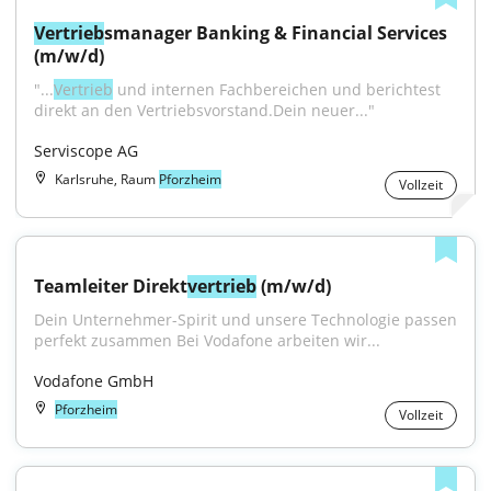
Vertrieb
smanager Banking & Financial Services 
(m/w/d)
"...
Vertrieb
 und internen Fachbereichen und berichtest 
direkt an den Vertriebsvorstand.Dein neuer..."
Serviscope AG
Karlsruhe, Raum
Pforzheim
Vollzeit
Teamleiter Direkt
vertrieb
 (m/w/d)
Dein Unternehmer-Spirit und unsere Technologie passen 
perfekt zusammen Bei Vodafone arbeiten wir...
Vodafone GmbH
Pforzheim
Vollzeit