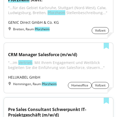
"...für das Gebiet Karlsruhe, Stuttgart (Nord-West), Calw, 
Ludwigsburg, Bretten, 
Pforzheim
 Stellenbeschreibung..."
GENIC Direct GmbH & Co. KG
Bretten, Raum
Pforzheim
Vollzeit
CRM Manager Salesforce (m/w/d)
"...im 
Vertrieb
. Mit Ihrem Engagement und Weitblick 
begleiten Sie die Einführung von Salesforce, steuern..."
HELUKABEL GmbH
Hemmingen, Raum
Pforzheim
Homeoffice
Vollzeit
Pre Sales Consultant Schwerpunkt IT-
Projektgeschäft (m/w/d)