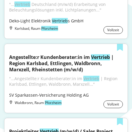
"...
Vertrieb
 Deutschland (m/w/d) Erarbeitung von 
Beleuchtungslösungen inkl. Lichtplanungen..."
Deko-Light Elektronik 
Vertrieb
s GmbH
Karlsbad, Raum
Pforzheim
Vollzeit
Angestellte:r Kundenberater:in im 
Vertrieb
 | 
Region Karlsbad, Ettlingen, Waldbronn, 
Marxzell, Rheinstetten (m/w/d)
"...Angestellte:r Kundenberater:in im 
Vertrieb
 | Region 
Karlsbad, Ettlingen, Waldbronn, Marxzell..."
SV Sparkassen-Versicherung Holding AG
Waldbronn, Raum
Pforzheim
Vollzeit
Projektleiter 
Vertrieb
 (m/w/d) / Sales Project 