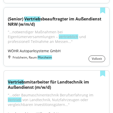
(Senior) 
Vertrieb
sbeauftragter im Außendienst 
NRW (w/m/d)
"...notwendiger Maßnahmen bei 
Eigentümerversammlungen – 
vertrieblich
 und 
professionell Teilnahme an Messen..."
WÖHR Autoparksysteme GmbH
Friolzheim, Raum
Pforzheim
Vollzeit
Vertrieb
smitarbeiter für Landtechnik im 
Außendienst (m/w/d)
"...oder Baumaschinentechnik Berufserfahrung im 
Vertrieb
 von Landtechnik, Nutzfahrzeugen oder 
vergleichbaren Investitionsgütern..."