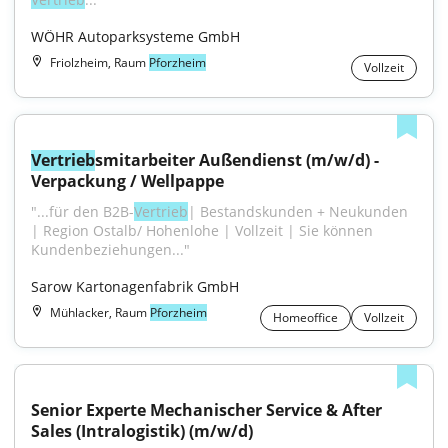
WÖHR Autoparksysteme GmbH
Friolzheim, Raum
Pforzheim
Vollzeit
Vertrieb
smitarbeiter Außendienst (m/w/d) - 
Verpackung / Wellpappe
"...für den B2B-
Vertrieb
| Bestandskunden + Neukunden 
| Region Ostalb/ Hohenlohe | Vollzeit | Sie können 
Kundenbeziehungen..."
Sarow Kartonagenfabrik GmbH
Mühlacker, Raum
Pforzheim
Homeoffice
Vollzeit
Senior Experte Mechanischer Service & After 
Sales (Intralogistik) (m/w/d)