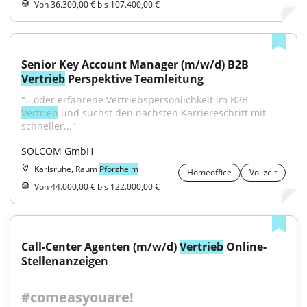
Von 36.300,00 € bis 107.400,00 €
Senior Key Account Manager (m/w/d) B2B 
Vertrieb
 Perspektive Teamleitung
"...oder erfahrene Vertriebspersönlichkeit im B2B-
Vertrieb
 und suchst den nächsten Karriereschritt mit 
schneller..."
SOLCOM GmbH
Karlsruhe, Raum
Pforzheim
Homeoffice
Vollzeit
Von 44.000,00 € bis 122.000,00 €
Call-Center Agenten (m/w/d) 
Vertrieb
 Online-
Stellenanzeigen
#comeasyouare!