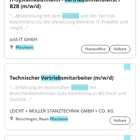
B2B (m/w/d)
"...Abstimmung mit dem 
Vertrieb
 und der Technik 
koordinierst Du die Umsetzung kleinerer IT-Projekte und 
sorgst..."
just-IT GmbH
Pforzheim
Homeoffice
Vollzeit
Technischer 
Vertrieb
smitarbeiter (m/w/d)
"...Erfahrung im technischen 
Vertrieb
 mit 
Branchenkenntnissen Gute Kenntnisse in MS Excel und 
Outlook..."
LEICHT + MÜLLER STANZTECHNIK GMBH + CO. KG
Remchingen, Raum
Pforzheim
Vollzeit