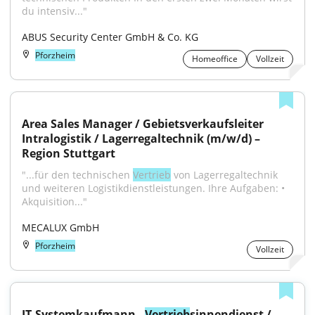
du intensiv..."
ABUS Security Center GmbH & Co. KG
Pforzheim
Homeoffice
Vollzeit
Area Sales Manager / Gebietsverkaufsleiter 
Intralogistik / Lagerregaltechnik (m/w/d) – 
Region Stuttgart
"...für den technischen 
Vertrieb
 von Lagerregaltechnik 
und weiteren Logistikdienstleistungen. Ihre Aufgaben: • 
Akquisition..."
MECALUX GmbH
Pforzheim
Vollzeit
IT-Systemkaufmann - 
Vertrieb
sinnendienst / 