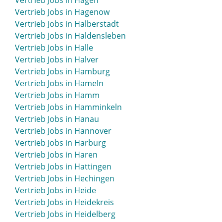
Vertrieb Jobs in Hagen
Vertrieb Jobs in Göttingen
Vertrieb Jobs in Hagenow
Vertrieb Jobs in Greifswald
Vertrieb Jobs in Halberstadt
Vertrieb Jobs in Greiz
Vertrieb Jobs in Haldensleben
Vertrieb Jobs in Greven
Vertrieb Jobs in Halle
Vertrieb Jobs in Grevenbroich
Vertrieb Jobs in Halver
Vertrieb Jobs in Grevesmühlen
Vertrieb Jobs in Hamburg
Vertrieb Jobs in Grimma
Vertrieb Jobs in Hameln
Vertrieb Jobs in Grimmen
Vertrieb Jobs in Hamm
Vertrieb Jobs in Grömitz
Vertrieb Jobs in Hamminkeln
Vertrieb Jobs in Gronau
Vertrieb Jobs in Hanau
Vertrieb Jobs in Großenhain
Vertrieb Jobs in Hannover
Vertrieb Jobs in Großröhrsdorf
Vertrieb Jobs in Harburg
Vertrieb Jobs in Grünstadt
Vertrieb Jobs in Haren
Vertrieb Jobs in Guben
Vertrieb Jobs in Hattingen
Vertrieb Jobs in Gummersbach
Vertrieb Jobs in Hechingen
Vertrieb Jobs in Günzburg
Vertrieb Jobs in Heide
Vertrieb Jobs in Gunzenhausen
Vertrieb Jobs in Heidekreis
Vertrieb Jobs in Güstrow
Vertrieb Jobs in Heidelberg
Vertrieb Jobs in Gütersloh