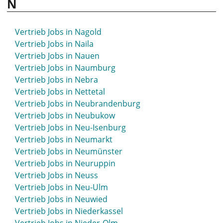
N
Vertrieb Jobs in Metzingen
Vertrieb Jobs in Lünen
Vertrieb Jobs in Miltenberg
Vertrieb Jobs in Lutherstadt Wittenberg
Vertrieb Jobs in Mindelheim
Vertrieb Jobs in Luzern
Vertrieb Jobs in Nagold
Vertrieb Jobs in Minden
Vertrieb Jobs in Naila
Vertrieb Jobs in Mittelhessen
Vertrieb Jobs in Nauen
Vertrieb Jobs in Mittenwald
Vertrieb Jobs in Naumburg
Vertrieb Jobs in Mittweida
Vertrieb Jobs in Nebra
Vertrieb Jobs in Moers
Vertrieb Jobs in Nettetal
Vertrieb Jobs in Mölln
Vertrieb Jobs in Neubrandenburg
Vertrieb Jobs in Mönchengladbach
Vertrieb Jobs in Neubukow
Vertrieb Jobs in Montabaur
Vertrieb Jobs in Neu-Isenburg
Vertrieb Jobs in Moosburg
Vertrieb Jobs in Neumarkt
Vertrieb Jobs in Mosbach
Vertrieb Jobs in Neumünster
Vertrieb Jobs in Mössingen
Vertrieb Jobs in Neuruppin
Vertrieb Jobs in Mühlacker
Vertrieb Jobs in Neuss
Vertrieb Jobs in Mühldorf
Vertrieb Jobs in Neu-Ulm
Vertrieb Jobs in Mühlhausen
Vertrieb Jobs in Neuwied
Vertrieb Jobs in Mülheim an der Ruhr
Vertrieb Jobs in Niederkassel
Vertrieb Jobs in München