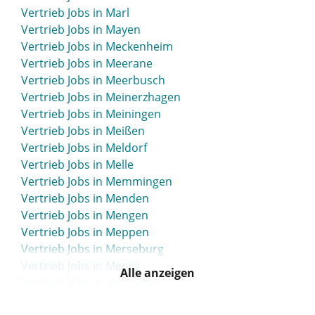
Vertrieb Jobs in Lippstadt
Vertrieb Jobs in Marl
Vertrieb Jobs in List
Vertrieb Jobs in Mayen
Vertrieb Jobs in Löbau
Vertrieb Jobs in Meckenheim
Vertrieb Jobs in Lohne
Vertrieb Jobs in Meerane
Vertrieb Jobs in Löhne
Vertrieb Jobs in Meerbusch
Vertrieb Jobs in Lörrach
Vertrieb Jobs in Meinerzhagen
Vertrieb Jobs in Lübbecke
Vertrieb Jobs in Meiningen
Vertrieb Jobs in Lübben
Vertrieb Jobs in Meißen
Vertrieb Jobs in Lübeck
Vertrieb Jobs in Meldorf
Vertrieb Jobs in Lüchow-Dannenberg
Vertrieb Jobs in Melle
Vertrieb Jobs in Luckau
Vertrieb Jobs in Memmingen
Vertrieb Jobs in Luckenwalde
Vertrieb Jobs in Menden
Vertrieb Jobs in Lüdenscheid
Vertrieb Jobs in Mengen
Vertrieb Jobs in Lüdinghausen
Vertrieb Jobs in Meppen
Vertrieb Jobs in Ludwigsburg
Vertrieb Jobs in Merseburg
Vertrieb Jobs in Ludwigsfelde
Vertrieb Jobs in Merzig
Vertrieb Jobs in Ludwigshafen
Alle anzeigen
Vertrieb Jobs in Meschede
Vertrieb Jobs in Ludwigslust
Vertrieb Jobs in Mettmann
Vertrieb Jobs in Lüneburg