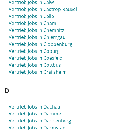
Vertrieb Jobs in Calw
Vertrieb Jobs in Bad Windsheim
Vertrieb Jobs in Castrop-Rauxel
Vertrieb Jobs in Bad Wörishofen
Vertrieb Jobs in Celle
Vertrieb Jobs in Bad Zwischenahn
Vertrieb Jobs in Cham
Vertrieb Jobs in Balingen
Vertrieb Jobs in Chemnitz
Vertrieb Jobs in Bamberg
Vertrieb Jobs in Chiemgau
Vertrieb Jobs in Barsinghausen
Vertrieb Jobs in Cloppenburg
Vertrieb Jobs in Barth
Vertrieb Jobs in Coburg
Vertrieb Jobs in Bassum
Vertrieb Jobs in Coesfeld
Vertrieb Jobs in Bautzen
Vertrieb Jobs in Cottbus
Vertrieb Jobs in Bayreuth
Vertrieb Jobs in Crailsheim
Vertrieb Jobs in Beckum
Vertrieb Jobs in Bensheim
D
Vertrieb Jobs in Berchtesgaden
Vertrieb Jobs in Bergedorf
Vertrieb Jobs in Bergheim
Vertrieb Jobs in Dachau
Vertrieb Jobs in Bergisch Gladbach
Vertrieb Jobs in Damme
Vertrieb Jobs in Bergkamen
Vertrieb Jobs in Dannenberg
Vertrieb Jobs in Berlin
Vertrieb Jobs in Darmstadt