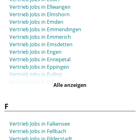
Vertrieb Jobs in Bünde
Vertrieb Jobs in Ellwangen
Vertrieb Jobs in Burgdorf
Vertrieb Jobs in Elmshorn
Vertrieb Jobs in Burghausen
Vertrieb Jobs in Emden
Vertrieb Jobs in Burscheid
Vertrieb Jobs in Emmendingen
Vertrieb Jobs in Büsum
Vertrieb Jobs in Emmerich
Vertrieb Jobs in Butzbach
Vertrieb Jobs in Emsdetten
Vertrieb Jobs in Bützow
Vertrieb Jobs in Engen
Vertrieb Jobs in Buxtehude
Vertrieb Jobs in Ennepetal
Vertrieb Jobs in Eppingen
Vertrieb Jobs in Erding
Vertrieb Jobs in Erftstadt
Alle anzeigen
Vertrieb Jobs in Erfurt
Vertrieb Jobs in Erkelenz
F
Vertrieb Jobs in Erkner
Vertrieb Jobs in Erkrath
Vertrieb Jobs in Erlangen
Vertrieb Jobs in Falkensee
Vertrieb Jobs in Erzgebirge
Vertrieb Jobs in Fellbach
Vertrieb Jobs in Eschborn
Vertrieb Jobs in Filderstadt