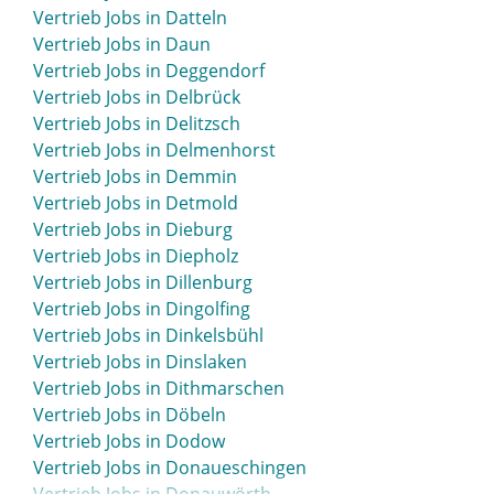
Vertrieb Jobs in Bernau
Vertrieb Jobs in Datteln
Vertrieb Jobs in Bernau bei Berlin
Vertrieb Jobs in Daun
Vertrieb Jobs in Bernburg
Vertrieb Jobs in Deggendorf
Vertrieb Jobs in Beverstedt
Vertrieb Jobs in Delbrück
Vertrieb Jobs in Beverungen
Vertrieb Jobs in Delitzsch
Vertrieb Jobs in Biberach
Vertrieb Jobs in Delmenhorst
Vertrieb Jobs in Bielefeld
Vertrieb Jobs in Demmin
Vertrieb Jobs in Bietigheim-Bissingen
Vertrieb Jobs in Detmold
Vertrieb Jobs in Bingen
Vertrieb Jobs in Dieburg
Vertrieb Jobs in Bitburg
Vertrieb Jobs in Diepholz
Vertrieb Jobs in Blaustein
Vertrieb Jobs in Dillenburg
Vertrieb Jobs in Bleicherode
Vertrieb Jobs in Dingolfing
Vertrieb Jobs in Böblingen
Vertrieb Jobs in Dinkelsbühl
Vertrieb Jobs in Bocholt
Vertrieb Jobs in Dinslaken
Vertrieb Jobs in Bochum
Vertrieb Jobs in Dithmarschen
Vertrieb Jobs in Boizenburg
Vertrieb Jobs in Döbeln
Vertrieb Jobs in Bonn
Vertrieb Jobs in Dodow
Vertrieb Jobs in Bordesholm
Vertrieb Jobs in Donaueschingen
Vertrieb Jobs in Borken