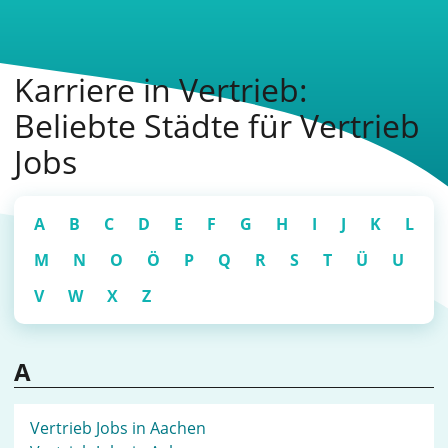
Karriere in Vertrieb:
Beliebte Städte für Vertrieb
Jobs
A
B
C
D
E
F
G
H
I
J
K
L
M
N
O
Ö
P
Q
R
S
T
Ü
U
V
W
X
Z
A
Vertrieb Jobs in Aachen