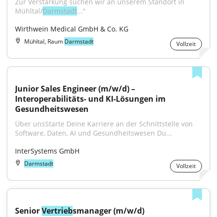
Zur Verstärkung suchen wir an unserem Standort in 
Mühltal/
Darmstadt
..."
Wirthwein Medical GmbH & Co. KG
Mühltal, Raum
Darmstadt
Vollzeit
Junior Sales Engineer (m/w/d) – 
Interoperabilitäts- und KI-Lösungen im 
Gesundheitswesen
Über unsStarte Deine Karriere an der Schnittstelle von 
Software, Daten, AI und Gesundheitswesen Du...
InterSystems GmbH
Darmstadt
Vollzeit
Senior 
Vertrieb
smanager (m/w/d) 