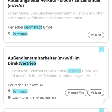
Abteilungsleiter Verkauf - Mode / Einzelhandel 
(m/w/d)
Unser Mode- und Lifestyle-Unternehmen ist ein in dritter 
Generation geführtes Familienunternehmen....
Henschel 
Darmstadt
 GmbH
Darmstadt
Vollzeit
Außendienstmitarbeiter (m/w/d) im 
Direkt
vertrieb
"...Deutsche Telekom Privatkunden-
Vertrieb
 GmbHWir 
sind das Gesicht der Telekom. Kunden begeistern..."
Deutsche Telekom AG
Darmstadt
Homeoffice
Vollzeit
Von 31.700,00 € bis 86.600,00 €