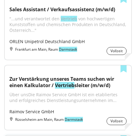
Sales Assistant / Verkaufsassistenz (m/w/d)
"...und verantwortet den 
Vertrieb
 von hochwertigen 
Kunststoffen und chemischen Produkten in Deutschland, 
Österreich..."
ORLEN Unipetrol Deutschland GmbH
Frankfurt am Main, Raum
Darmstadt
Vollzeit
Zur Verstärkung unseres Teams suchen wir 
einen Kalkulator / 
Vertrieb
sleiter (m/w/d)
Über unsDie Raimov Service GmbH ist ein etabliertes 
und erfolgreiches Dienstleistungsunternehmen im...
Raimov Service GmbH
Rüsselsheim am Main, Raum
Darmstadt
Vollzeit