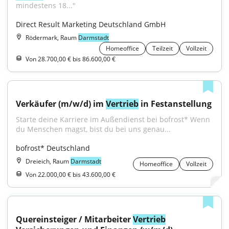
mindestens 18..."
Direct Result Marketing Deutschland GmbH
Rödermark, Raum
Darmstadt
Homeoffice
Teilzeit
Vollzeit
Von 28.700,00 € bis 86.600,00 €
Verkäufer (m/w/d) im 
Vertrieb
 in Festanstellung
Starte deine Karriere im Außendienst bei bofrost* Wenn 
du Menschen magst, bist du bei uns genau...
bofrost* Deutschland
Dreieich, Raum
Darmstadt
Homeoffice
Vollzeit
Von 22.000,00 € bis 43.600,00 €
Quereinsteiger / Mitarbeiter 
Vertrieb