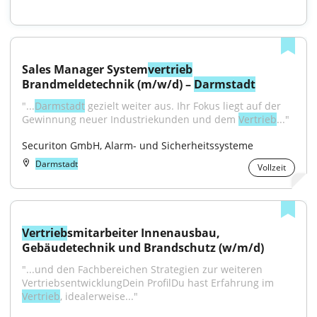
Sales Manager System
vertrieb
Brandmeldetechnik (m/w/d) – 
Darmstadt
"...
Darmstadt
 gezielt weiter aus. Ihr Fokus liegt auf der 
Gewinnung neuer Industriekunden und dem 
Vertrieb
..."
Securiton GmbH, Alarm- und Sicherheitssysteme
Darmstadt
Vollzeit
Vertrieb
smitarbeiter Innenausbau, 
Gebäudetechnik und Brandschutz (w/m/d)
"...und den Fachbereichen Strategien zur weiteren 
VertriebsentwicklungDein ProfilDu hast Erfahrung im 
Vertrieb
, idealerweise..."