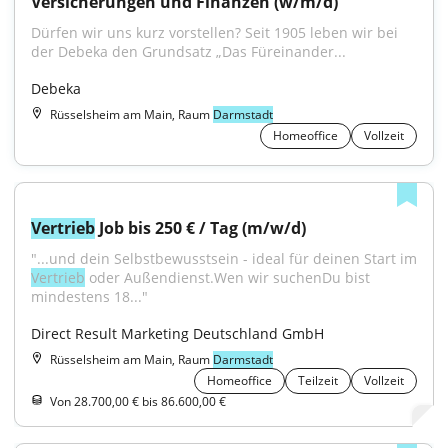
Versicherungen und Finanzen (w/m/d)
Dürfen wir uns kurz vorstellen? Seit 1905 leben wir bei 
der Debeka den Grundsatz „Das Füreinander...
Debeka
Rüsselsheim am Main, Raum
Darmstadt
Homeoffice
Vollzeit
Vertrieb
 Job bis 250 € / Tag (m/w/d)
Vertrieb
 oder Außendienst.Wen wir suchenDu bist 
mindestens 18..."
Direct Result Marketing Deutschland GmbH
Rüsselsheim am Main, Raum
Darmstadt
Homeoffice
Teilzeit
Vollzeit
Von 28.700,00 € bis 86.600,00 €