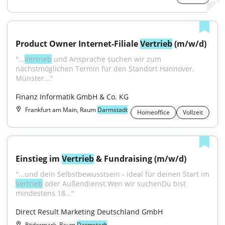
Product Owner Internet-Filiale 
Vertrieb
 (m/w/d)
"...
Vertrieb
 und Ansprache suchen wir zum 
nächstmöglichen Termin für den Standort Hannover, 
Münster..."
Finanz Informatik GmbH & Co. KG
Frankfurt am Main, Raum
Darmstadt
Homeoffice
Vollzeit
Einstieg im 
Vertrieb
 & Fundraising (m/w/d)
Vertrieb
 oder Außendienst.Wen wir suchenDu bist 
mindestens 18..."
Direct Result Marketing Deutschland GmbH
Rödermark, Raum
Darmstadt