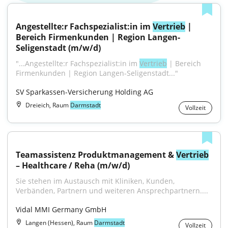
Angestellte:r Fachspezialist:in im 
Vertrieb
 | 
Bereich Firmenkunden | Region Langen-
Seligenstadt (m/w/d)
"...Angestellte:r Fachspezialist:in im 
Vertrieb
 | Bereich 
Firmenkunden | Region Langen-Seligenstadt..."
SV Sparkassen-Versicherung Holding AG
Dreieich, Raum
Darmstadt
Vollzeit
Teamassistenz Produktmanagement & 
Vertrieb
– Healthcare / Reha (m/w/d)
Sie stehen im Austausch mit Kliniken, Kunden, 
Verbänden, Partnern und weiteren Ansprechpartnern....
Vidal MMI Germany GmbH
Langen (Hessen), Raum
Darmstadt
Vollzeit