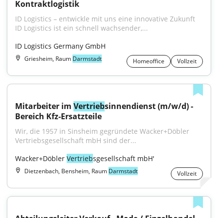
Kontraktlogistik
ID Logistics – entwickle mit uns eine innovative Zukunft 
ID Logistics ist ein schnell wachsender,...
ID Logistics Germany GmbH
Griesheim, Raum
Darmstadt
Homeoffice
Vollzeit
Mitarbeiter im 
Vertrieb
sinnendienst (m/w/d) - 
Bereich Kfz-Ersatzteile
Wir, die 1957 in Sinsheim gegründete Wacker+Döbler 
Vertriebsgesellschaft mbH sind der...
Wacker+Döbler 
Vertrieb
sgesellschaft mbH'
Dietzenbach, Bensheim, Raum
Darmstadt
Vollzeit