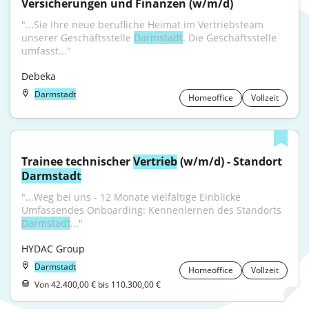
Versicherungen und Finanzen (w/m/d)
"...Sie Ihre neue berufliche Heimat im Vertriebsteam 
unserer Geschäftsstelle 
Darmstadt
. Die Geschäftsstelle 
umfasst..."
Debeka
Darmstadt
Homeoffice
Vollzeit
Trainee technischer 
Vertrieb
 (w/m/d) - Standort 
Darmstadt
"...Weg bei uns - 12 Monate vielfältige Einblicke 
Umfassendes Onboarding: Kennenlernen des Standorts 
Darmstadt
..."
HYDAC Group
Darmstadt
Homeoffice
Vollzeit
Von 42.400,00 € bis 110.300,00 €