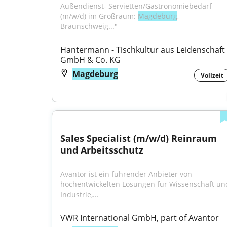
Außendienst- Servietten/Gastronomiebedarf 
(m/w/d) im Großraum: 
Magdeburg
, 
Braunschweig..."
Hantermann - Tischkultur aus Leidenschaft 
GmbH & Co. KG
Magdeburg
Vollzeit
Sales Specialist (m/w/d) Reinraum 
und Arbeitsschutz
Avantor ist ein führender Anbieter von 
hochentwickelten Lösungen für Wissenschaft und
Industrie,...
VWR International GmbH, part of Avantor