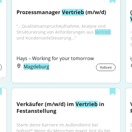
Prozessmanager 
Vertrieb
 (m/w/d)
"...QualitätsanspruchAufnahme, Analyse und 
Strukturierung von Anforderungen aus 
Vertrieb
und KundenseiteSteuerung..."
Hays – Working for your tomorrow
Magdeburg
Vollzeit
Verkäufer (m/w/d) im 
Vertrieb
 in 
Festanstellung
Starte deine Karriere im Außendienst bei 
bofrost* Wenn du Menschen magst, bist du bei 