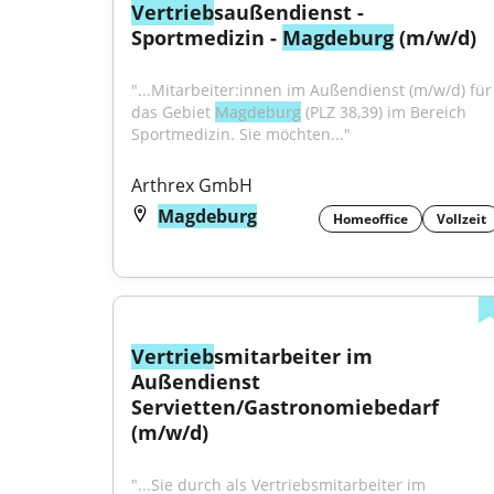
Vertrieb
saußendienst - 
Sportmedizin - 
Magdeburg
 (m/w/d)
"...Mitarbeiter:innen im Außendienst (m/w/d) für 
das Gebiet 
Magdeburg
 (PLZ 38,39) im Bereich 
Sportmedizin. Sie möchten..."
Arthrex GmbH
Magdeburg
Homeoffice
Vollzeit
Vertrieb
smitarbeiter im 
Außendienst 
Servietten/Gastronomiebedarf 
(m/w/d)
"...Sie durch als Vertriebsmitarbeiter im 