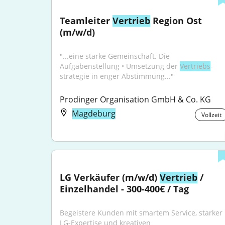
Teamleiter 
Vertrieb
 Region Ost 
(m/w/d)
"...eine starke Gemein­schaft. Die 
Aufgabenstellung • Umsetzung der 
Vertriebs
­
strategie in enger Abstimmung..."
Prodinger Organisation GmbH & Co. KG
Magdeburg
Vollzeit
LG Verkäufer (m/w/d) 
Vertrieb
 / 
Einzelhandel - 300-400€ / Tag
Begeistere Kunden mit smartem Service, starker 
LG-Expertise und kreativen 