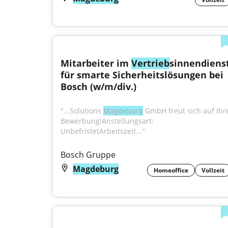
Mitarbeiter im 
Vertrieb
sinnendienst
für smarte Sicherheitslösungen bei 
Bosch (w/m/div.)
"...Solutions 
Magdeburg
 GmbH freut sich auf Ihre
Bewerbung!Anstellungsart: 
UnbefristetArbeitszeit..."
Bosch Gruppe
Magdeburg
Homeoffice
Vollzeit