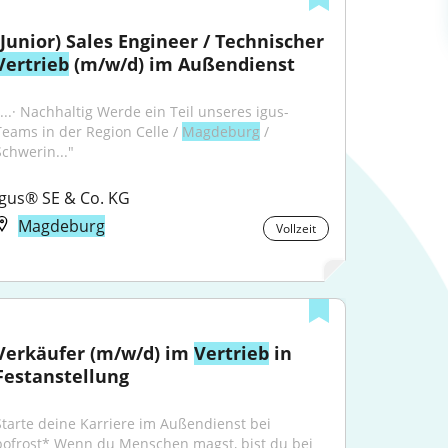
(Junior) Sales Engineer / Technischer 
Vertrieb
 (m/w/d) im Außendienst
"...· Nachhaltig Werde ein Teil unseres igus-
Teams in der Region Celle / 
Magdeburg
 / 
Schwerin..."
igus® SE & Co. KG
Magdeburg
Vollzeit
Verkäufer (m/w/d) im 
Vertrieb
 in 
Festanstellung
Starte deine Karriere im Außendienst bei 
bofrost* Wenn du Menschen magst, bist du bei 