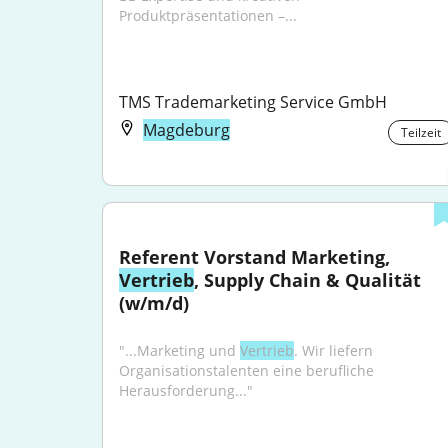
Produktpräsentationen –...
TMS Trademarketing Service GmbH
Magdeburg
Teilzeit
Referent Vorstand Marketing, 
Vertrieb
, Supply Chain & Qualität 
(w/m/d)
"...Marketing und 
Vertrieb
. Wir liefern 
Organisationstalenten eine berufliche 
Herausforderung..."