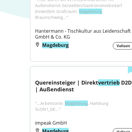
Außendienst-Servietten/Gastronomiebedarf 
(m/w/d)im Großraum: 
Magdeburg
, 
Braunschweig..."
Hantermann - Tischkultur aus Leidenschaft 
GmbH & Co. KG
Magdeburg
Vollzeit
Quereinsteiger | Direkt
vertrieb
 D2D 
| Außendienst
"...Arbeitsorte: 
Magdeburg
, Hamburg 
SLON1_DE..."
impeak GmbH
Magdeburg
Vollzeit