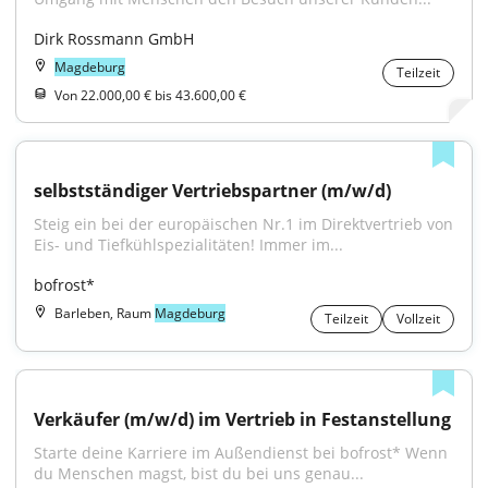
Dirk Rossmann GmbH
Magdeburg
Teilzeit
Von 22.000,00 € bis 43.600,00 €
selbstständiger Vertriebspartner (m/w/d)
Steig ein bei der europäischen Nr.1 im Direktvertrieb von 
Eis- und Tiefkühlspezialitäten! Immer im...
bofrost*
Barleben, Raum
Magdeburg
Teilzeit
Vollzeit
Verkäufer (m/w/d) im Vertrieb in Festanstellung
Starte deine Karriere im Außendienst bei bofrost* Wenn 
du Menschen magst, bist du bei uns genau...