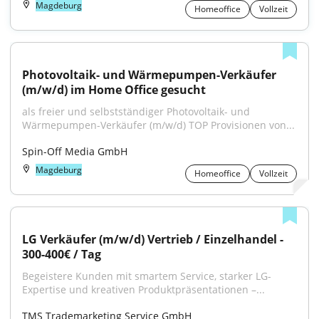
Magdeburg
Homeoffice
Vollzeit
Photovoltaik- und Wärmepumpen-Verkäufer 
(m/w/d) im Home Office gesucht
als freier und selbstständiger Photovoltaik- und 
Wärmepumpen-Verkäufer (m/w/d) TOP Provisionen von...
Spin-Off Media GmbH
Magdeburg
Homeoffice
Vollzeit
LG Verkäufer (m/w/d) Vertrieb / Einzelhandel - 
300-400€ / Tag
Begeistere Kunden mit smartem Service, starker LG-
Expertise und kreativen Produktpräsentationen –...
TMS Trademarketing Service GmbH