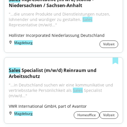
Niedersachsen / Sachsen-Anhalt
"...die unsere Produkte und Dienst­leistungen nutzen, 
lohnender und würdiger zu gestalten. 
Sales
Representative (m/w/d..."
Hollister Incorporated Niederlassung Deutschland
Magdeburg
Vollzeit
Sales
 Specialist (m/w/d) Reinraum und 
Arbeitsschutz
"...in Deutschland suchen wir eine kommunikative und 
vertriebsstarke Persönlichkeit als 
Sales
 Specialist 
(m/w/d..."
VWR International GmbH, part of Avantor
Magdeburg
Homeoffice
Vollzeit