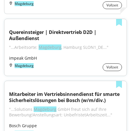
Magdeburg
Vollzeit
Quereinsteiger | Direktvertrieb D2D | 
Außendienst
"...Arbeitsorte: 
Magdeburg
, Hamburg SLON1_DE..."
impeak GmbH
Magdeburg
Vollzeit
Mitarbeiter im Vertriebsinnendienst für smarte 
Sicherheitslösungen bei Bosch (w/m/div.)
"...Solutions 
Magdeburg
 GmbH freut sich auf Ihre 
Bewerbung!Anstellungsart: UnbefristetArbeitszeit..."
Bosch Gruppe