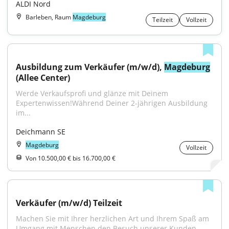
ALDI Nord
Barleben, Raum
Magdeburg
Teilzeit
Vollzeit
Ausbildung zum Verkäufer (m/w/d), 
Magdeburg
(Allee Center)
Werde Verkaufsprofi und glänze mit Deinem 
Expertenwissen!Während Deiner 2-jährigen Ausbildung 
im...
Deichmann SE
Magdeburg
Vollzeit
Von 10.500,00 € bis 16.700,00 €
Verkäufer (m/w/d) Teilzeit
Machen Sie mit Ihrer herzlichen Art und Ihrem Spaß am 
Umgang mit Menschen den Besuch unserer Kunden...