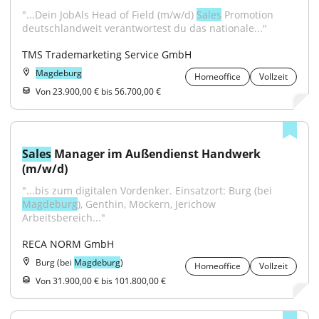
"...Dein JobAls Head of Field (m/w/d) 
Sales
 Promotion 
deutschlandweit verantwortest du das nationale..."
TMS Trademarketing Service GmbH
Magdeburg
Homeoffice
Vollzeit
Von 23.900,00 € bis 56.700,00 €
Sales
 Manager im Außendienst Handwerk 
(m/w/d)
"...bis zum digitalen Vordenker. Einsatzort: Burg (bei 
Magdeburg
), Genthin, Möckern, Jerichow 
Arbeitsbereich..."
RECA NORM GmbH
Burg (bei
Magdeburg
)
Homeoffice
Vollzeit
Von 31.900,00 € bis 101.800,00 €