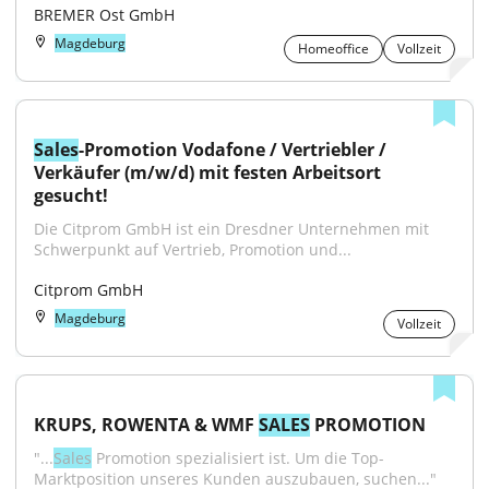
BREMER Ost GmbH
Magdeburg
Homeoffice
Vollzeit
Sales
-Promotion Vodafone / Vertriebler / 
Verkäufer (m/w/d) mit festen Arbeitsort 
gesucht!
Die Citprom GmbH ist ein Dresdner Unternehmen mit 
Schwerpunkt auf Vertrieb, Promotion und...
Citprom GmbH
Magdeburg
Vollzeit
KRUPS, ROWENTA & WMF 
SALES
 PROMOTION
"...
Sales
 Promotion spezialisiert ist. Um die Top-
Marktposition unseres Kunden auszubauen, suchen..."