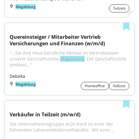
Magdeburg
Teilzeit
Quereinsteiger / Mitarbeiter Vertrieb 
Versicherungen und Finanzen (w/m/d)
"...Sie Ihre neue berufliche Heimat im Vertriebsteam 
unserer Geschäftsstelle 
Magdeburg
. Die Geschäftsstelle 
umfasst..."
Debeka
Magdeburg
Homeoffice
Vollzeit
Verkäufer in Teilzeit (m/w/d)
Die Unternehmensgruppe ALDI Nord ist einer der 
führenden Lebensmitteleinzelhändler. Mit einer...