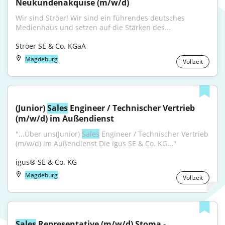
Neukundenakquise (m/w/d)
Wir sind Ströer! Wir sind ein führendes deutsches 
Medienhaus und setzen auf die Stärken des...
Ströer SE & Co. KGaA
Magdeburg
Vollzeit
(Junior) 
Sales
 Engineer / Technischer Vertrieb 
(m/w/d) im Außendienst
"...Über uns(Junior) 
Sales
 Engineer / Technischer Vertrieb 
(m/w/d) im Außendienst Die igus SE & Co. KG..."
igus® SE & Co. KG
Magdeburg
Vollzeit
Sales
 Representative (m/w/d) Stoma - 