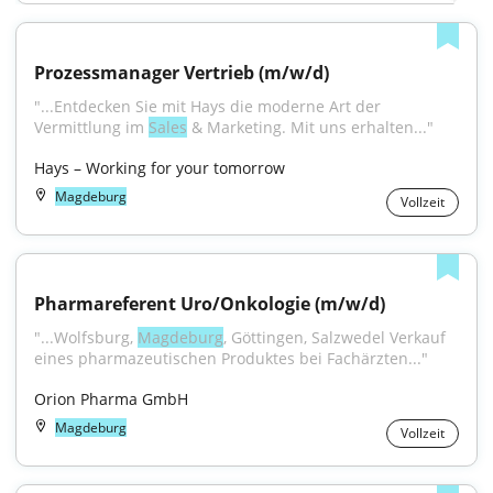
Prozessmanager Vertrieb (m/w/d)
"...Entdecken Sie mit Hays die moderne Art der 
Vermittlung im 
Sales
 & Marketing. Mit uns erhalten..."
Hays – Working for your tomorrow
Magdeburg
Vollzeit
Pharmareferent Uro/Onkologie (m/w/d)
"...Wolfsburg, 
Magdeburg
, Göttingen, Salzwedel Verkauf 
eines pharmazeutischen Produktes bei Fachärzten..."
Orion Pharma GmbH
Magdeburg
Vollzeit