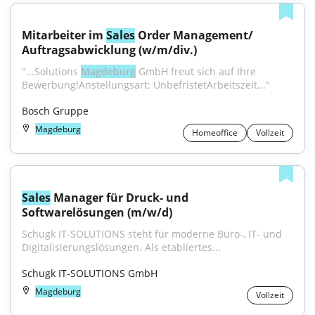
Mitarbeiter im 
Sales
 Order Management/ 
Auftragsabwicklung (w/m/div.)
"...Solutions 
Magdeburg
 GmbH freut sich auf Ihre 
Bewerbung!Anstellungsart: UnbefristetArbeitszeit..."
Bosch Gruppe
Magdeburg
Homeoffice
Vollzeit
Sales
 Manager für Druck- und 
Softwarelösungen (m/w/d)
Schugk IT-SOLUTIONS steht für moderne Büro-, IT- und 
Digitalisierungslösungen. Als etabliertes...
Schugk IT-SOLUTIONS GmbH
Magdeburg
Vollzeit