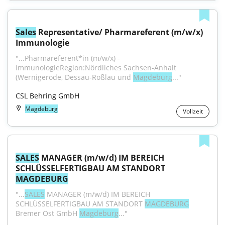
Sales
 Representative/ Pharmareferent (m/w/x) 
Immunologie
"...Pharmareferent*in (m/w/x) -
ImmunologieRegion:Nördliches Sachsen-Anhalt 
(Wernigerode, Dessau-Roßlau und 
Magdeburg
..."
CSL Behring GmbH
Magdeburg
Vollzeit
SALES
 MANAGER (m/w/d) IM BEREICH 
SCHLÜSSELFERTIGBAU AM STANDORT 
MAGDEBURG
"...
SALES
 MANAGER (m/w/d) IM BEREICH 
SCHLÜSSELFERTIGBAU AM STANDORT 
MAGDEBURG
Bremer Ost GmbH 
Magdeburg
..."