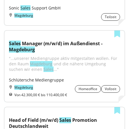
Sonic 
Sales
 Support GmbH
Magdeburg
Teilzeit
Sales
 Manager (m/w/d) im Außendienst - 
Magdeburg
"...unserer Mediengruppe aktiv mitgestalten wollen. Für 
den Raum 
Magdeburg
 und die nähere Umgebung 
suchen wir einen 
Sales
..."
Schlütersche Mediengruppe
Magdeburg
Homeoffice
Vollzeit
Von 42.300,00 € bis 110.400,00 €
Head of Field (m/w/d) 
Sales
 Promotion 
Deutschlandweit