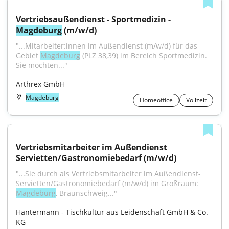
Vertriebsaußendienst - Sportmedizin - 
Magdeburg
 (m/w/d)
"...Mitarbeiter:innen im Außendienst (m/w/d) für das 
Gebiet 
Magdeburg
 (PLZ 38,39) im Bereich Sportmedizin. 
Sie möchten..."
Arthrex GmbH
Magdeburg
Homeoffice
Vollzeit
Vertriebsmitarbeiter im Außendienst 
Servietten/Gastronomiebedarf (m/w/d)
"...Sie durch als Vertriebsmitarbeiter im Außendienst- 
Servietten/Gastronomiebedarf (m/w/d) im Großraum: 
Magdeburg
, Braunschweig..."
Hantermann - Tischkultur aus Leidenschaft GmbH & Co. 
KG