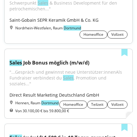
Schwerpunkt 
Sales
 & Business Development für den 
petrochemischen..."
Saint-Gobain SEPR Keramik GmbH & Co. KG
Nordrhein-Westfalen, Raum
Dortmund
Homeoffice
Vollzeit
Sales
 Job Bonus möglich (m/w/d)
"...Gespräch und gewinnst neue Unterstützer:innenAls 
Fundraiser verbindest du 
Sales
, Promotion und 
soziales..."
Direct Result Marketing Deutschland GmbH
Hennen, Raum
Dortmund
Homeoffice
Teilzeit
Vollzeit
Von 30.100,00 € bis 59.800,00 €