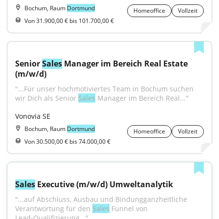
Bochum, Raum
Dortmund
Homeoffice
Vollzeit
Von 31.900,00 € bis 101.700,00 €
Senior 
Sales
 Manager im Bereich Real Estate 
(m/w/d)
"...Für unser hochmotiviertes Team in Bochum suchen 
wir Dich als Senior 
Sales
 Manager im Bereich Real..."
Vonovia SE
Bochum, Raum
Dortmund
Homeoffice
Vollzeit
Von 30.500,00 € bis 74.000,00 €
Sales
 Executive (m/w/d) Umweltanalytik
"...auf Abschluss, Ausbau und Bindungganzheitliche 
Verantwortung für den 
Sales
 Funnel von 
Lead‑Qualifizierung..."