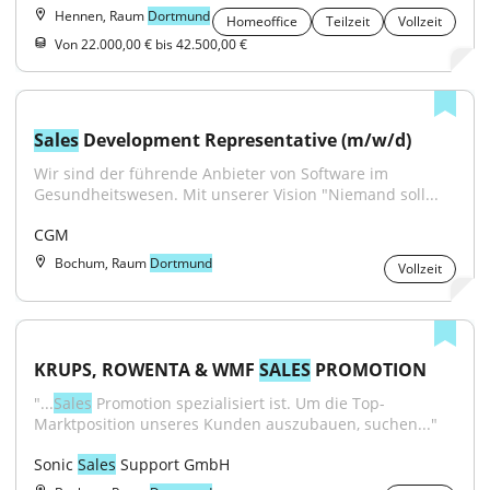
Hennen, Raum
Dortmund
Homeoffice
Teilzeit
Vollzeit
Von 22.000,00 € bis 42.500,00 €
Sales
 Development Representative (m/w/d)
Wir sind der führende Anbieter von Software im 
Gesundheitswesen. Mit unserer Vision "Niemand soll...
CGM
Bochum, Raum
Dortmund
Vollzeit
KRUPS, ROWENTA & WMF 
SALES
 PROMOTION
"...
Sales
 Promotion spezialisiert ist. Um die Top-
Marktposition unseres Kunden auszubauen, suchen..."
Sonic 
Sales
 Support GmbH