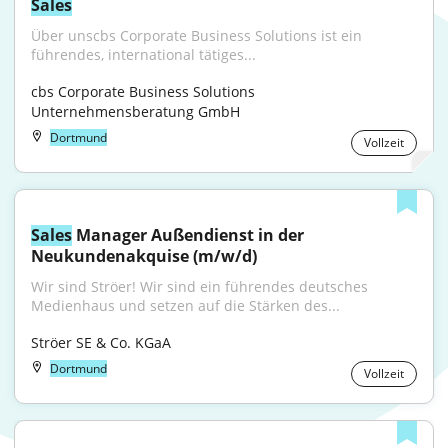
Sales
Über unscbs Corporate Business Solutions ist ein 
führendes, international tätiges...
cbs Corporate Business Solutions 
Unternehmensberatung GmbH
Dortmund
Vollzeit
Sales
 Manager Außendienst in der 
Neukundenakquise (m/w/d)
Wir sind Ströer! Wir sind ein führendes deutsches 
Medienhaus und setzen auf die Stärken des...
Ströer SE & Co. KGaA
Dortmund
Vollzeit