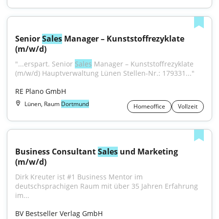
Senior 
Sales
 Manager – Kunststoffrezyklate 
(m/w/d)
"...erspart. Senior 
Sales
 Manager – Kunststoffrezyklate 
(m/w/d) Hauptverwaltung Lünen Stellen-Nr.: 179331..."
RE Plano GmbH
Lünen, Raum
Dortmund
Homeoffice
Vollzeit
Business Consultant 
Sales
 und Marketing 
(m/w/d)
Dirk Kreuter ist #1 Business Mentor im 
deutschsprachigen Raum mit über 35 Jahren Erfahrung 
im...
BV Bestseller Verlag GmbH