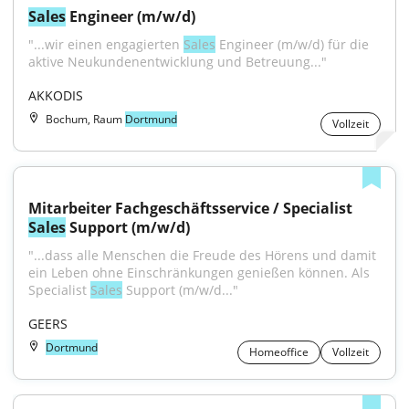
Sales
 Engineer (m/w/d)
"...wir einen engagierten 
Sales
 Engineer (m/w/d) für die 
aktive Neukundenentwicklung und Betreuung..."
AKKODIS
Bochum, Raum
Dortmund
Vollzeit
Mitarbeiter Fachgeschäftsservice / Specialist 
Sales
 Support (m/w/d)
"...dass alle Menschen die Freude des Hörens und damit 
ein Leben ohne Einschränkungen genießen können. Als 
Specialist 
Sales
 Support (m/w/d..."
GEERS
Dortmund
Homeoffice
Vollzeit