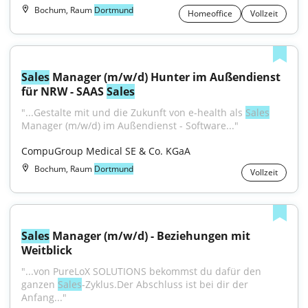
Bochum, Raum
Dortmund
Homeoffice
Vollzeit
Sales
 Manager (m/w/d) Hunter im Außendienst 
für NRW - SAAS 
Sales
"...Gestalte mit und die Zukunft von e-health als 
Sales
Manager (m/w/d) im Außendienst - Software..."
CompuGroup Medical SE & Co. KGaA
Bochum, Raum
Dortmund
Vollzeit
Sales
 Manager (m/w/d) - Beziehungen mit 
Weitblick
"...von PureLoX SOLUTIONS bekommst du dafür den 
ganzen 
Sales
-Zyklus.Der Abschluss ist bei dir der 
Anfang..."