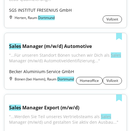
SGS INSTITUT FRESENIUS GmbH
Herten, Raum
Dortmund
Vollzeit
Sales
 Manager (m/w/d) Automotive
"...Für unseren Standort Bönen suchen wir Dich als 
Sales
Manager (m/w/d) AutomotiveIdentifizierung..."
Becker Aluminium-Service GmbH
Bönen (bei Hamm), Raum
Dortmund
Homeoffice
Vollzeit
Sales
 Manager Export (m/w/d)
"...Werden Sie Teil unseres Vertriebsteams als 
Sales
Manager (m/w/d) und gestalten Sie aktiv den Ausbau..."