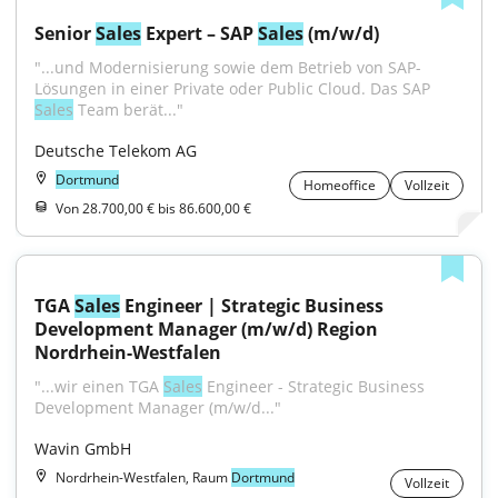
Senior 
Sales
 Expert – SAP 
Sales
 (m/w/d)
"...und Modernisierung sowie dem Betrieb von SAP-
Lösungen in einer Private oder Public Cloud. Das SAP 
Sales
 Team berät..."
Deutsche Telekom AG
Dortmund
Homeoffice
Vollzeit
Von 28.700,00 € bis 86.600,00 €
TGA 
Sales
 Engineer | Strategic Business 
Development Manager (m/w/d) Region 
Nordrhein-Westfalen
"...wir einen TGA 
Sales
 Engineer - Strategic Business 
Development Manager (m/w/d..."
Wavin GmbH
Nordrhein-Westfalen, Raum
Dortmund
Vollzeit