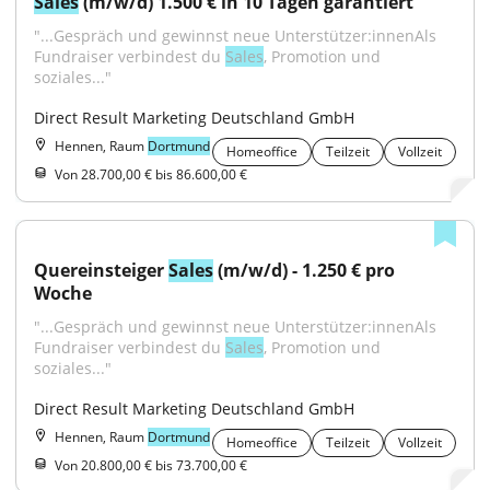
Sales
 (m/w/d) 1.500 € in 10 Tagen garantiert
"...Gespräch und gewinnst neue Unterstützer:innenAls 
Fundraiser verbindest du 
Sales
, Promotion und 
soziales..."
Direct Result Marketing Deutschland GmbH
Hennen, Raum
Dortmund
Homeoffice
Teilzeit
Vollzeit
Von 28.700,00 € bis 86.600,00 €
Quereinsteiger 
Sales
 (m/w/d) - 1.250 € pro 
Woche
"...Gespräch und gewinnst neue Unterstützer:innenAls 
Fundraiser verbindest du 
Sales
, Promotion und 
soziales..."
Direct Result Marketing Deutschland GmbH
Hennen, Raum
Dortmund
Homeoffice
Teilzeit
Vollzeit
Von 20.800,00 € bis 73.700,00 €