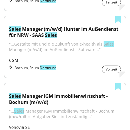
Bochum, Raum
Dortmund
Teilzeit
Sales
 Manager (m/w/d) Hunter im Außendienst 
für NRW - SAAS 
Sales
"...Gestalte mit und die Zukunft von e-health als 
Sales
Manager (m/w/d) im Außendienst - Software..."
CGM
Bochum, Raum
Dortmund
Vollzeit
Sales
 Manager IGM Immobilienwirtschaft - 
Bochum (m/w/d)
"...
Sales
 Manager IGM Immobilienwirtschaft - Bochum 
(m/w/d)Ihre AufgabenSie sind zuständig..."
Vonovia SE