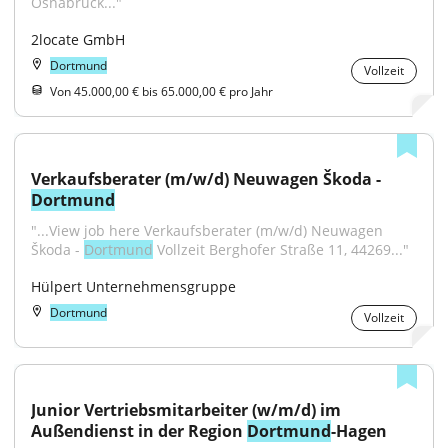
Osnabrück..."
2locate GmbH
Dortmund
Vollzeit
Von 45.000,00 € bis 65.000,00 € pro Jahr
Verkaufsberater (m/w/d) Neuwagen Škoda - 
Dortmund
"...View job here Verkaufsberater (m/w/d) Neuwagen 
Škoda - 
Dortmund
 Vollzeit Berghofer Straße 11, 44269..."
Hülpert Unternehmensgruppe
Dortmund
Vollzeit
Junior Vertriebsmitarbeiter (w/m/d) im 
Außendienst in der Region 
Dortmund
-Hagen