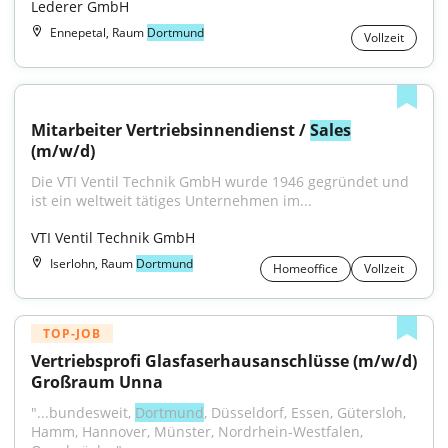
Lederer GmbH
Ennepetal, Raum
Dortmund
Vollzeit
Mitarbeiter Vertriebsinnendienst / 
Sales
(m/w/d)
Die VTI Ventil Technik GmbH wurde 1946 gegründet und 
ist ein weltweit tätiges Unternehmen im...
VTI Ventil Technik GmbH
Iserlohn, Raum
Dortmund
Homeoffice
Vollzeit
TOP-JOB
Vertriebsprofi Glasfaserhausanschlüsse (m/w/d) 
Großraum Unna
"...bundesweit, 
Dortmund
, Düsseldorf, Essen, Gütersloh, 
Hamm, Hannover, Münster, Nordrhein-Westfalen, 