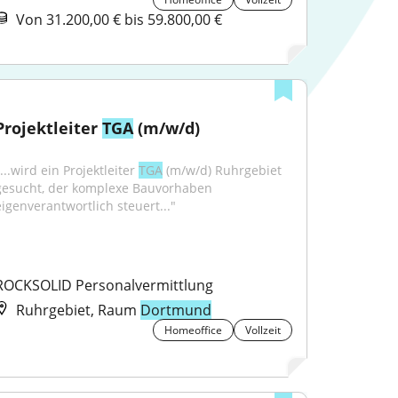
Von 31.200,00 € bis 59.800,00 €
Projektleiter 
TGA
 (m/w/d)
...wird ein Projektleiter 
TGA
 (m/w/d) Ruhrgebiet 
gesucht, der komplexe Bauvorhaben 
eigenverantwortlich steuert..."
ROCKSOLID Personalvermittlung
Ruhrgebiet, Raum
Dortmund
Homeoffice
Vollzeit