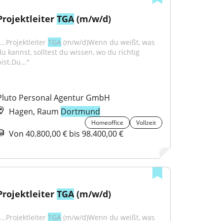
Projektleiter 
TGA
 (m/w/d)
...Projektleiter 
TGA
 (m/w/d)Wenn du weißt, was 
du kannst, solltest du wissen, wo du richtig 
ist.Du..."
Pluto Personal Agentur GmbH
Hagen, Raum
Dortmund
Homeoffice
Vollzeit
Von 40.800,00 € bis 98.400,00 €
Projektleiter 
TGA
 (m/w/d)
...Projektleiter 
TGA
 (m/w/d)Wenn du weißt, was 