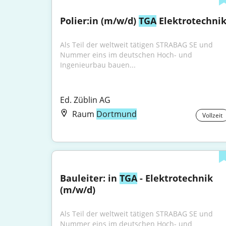
Polier:in (m/w/d) 
TGA
 Elektrotechni
Als Teil der weltweit tätigen STRABAG SE und 
Nummer eins im deutschen Hoch- und 
Ingenieurbau bauen...
Ed. Züblin AG
Raum
Dortmund
Vollzeit
Bauleiter: in 
TGA
 - Elektrotechnik 
(m/w/d)
Als Teil der weltweit tätigen STRABAG SE und 
Nummer eins im deutschen Hoch- und 