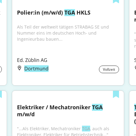
k
Polier:in (m/w/d) 
TGA
 HKLS
Als Teil der weltweit tätigen STRABAG SE und 
Nummer eins im deutschen Hoch- und 
"
Ingenieurbau bauen...
Ed. Züblin AG
Dortmund
Vollzeit
Elektriker / Mechatroniker 
TGA
m/w/d
"...Als Elektriker, Mechatroniker 
TGA
, auch als 
Elektroniker, Elektriker für Betriebstechnik..."
"