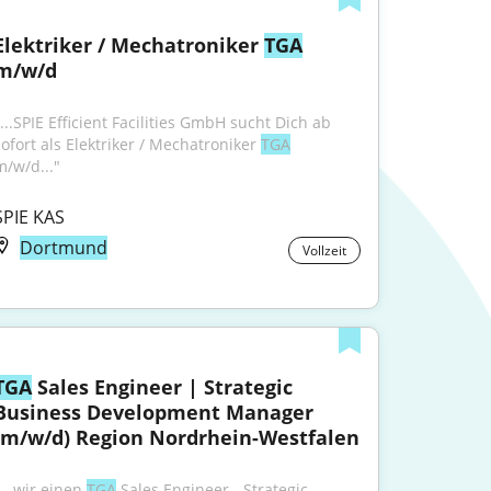
Elektriker / Mechatroniker 
TGA
m/w/d
...SPIE Efficient Facilities GmbH sucht Dich ab 
sofort als Elektriker / Mechatroniker 
TGA
m/w/d..."
SPIE KAS
Dortmund
Vollzeit
TGA
 Sales Engineer | Strategic 
Business Development Manager 
(m/w/d) Region Nordrhein-Westfalen
...wir einen 
TGA
 Sales Engineer - Strategic 