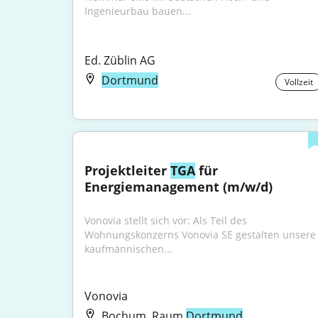
Ingenieurbau bauen...
Ed. Züblin AG
Dortmund
Vollzeit
Projektleiter 
TGA
 für 
Energiemanagement (m/w/d)
Vonovia stellt sich vor: Als Teil des 
Wohnungskonzerns Vonovia SE gestalten unsere 
kaufmännischen...
Vonovia
Bochum, Raum
Dortmund