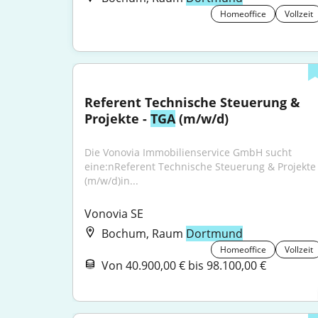
Homeoffice
Vollzeit
Referent Technische Steuerung & 
Projekte - 
TGA
 (m/w/d)
Die Vonovia Immobilienservice GmbH sucht 
eine:nReferent Technische Steuerung & Projekte 
(m/w/d)in...
Vonovia SE
Bochum, Raum
Dortmund
Homeoffice
Vollzeit
Von 40.900,00 € bis 98.100,00 €