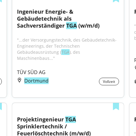
Ingenieur Energie- & 
Gebäudetechnik als 
Sachverständiger 
TGA
 (w/m/d)
"
b
"...der Versorgungstechnik, des Gebäudetechnik-
Engineerings, der Technischen 
Gebäudeausrüstung (
TGA
), des 
Maschinenbaus..."
TÜV SÜD AG
Dortmund
Vollzeit
Projektingenieur 
TGA
Sprinklertechnik / 
Feuerlöschtechnik (m/w/d)
"