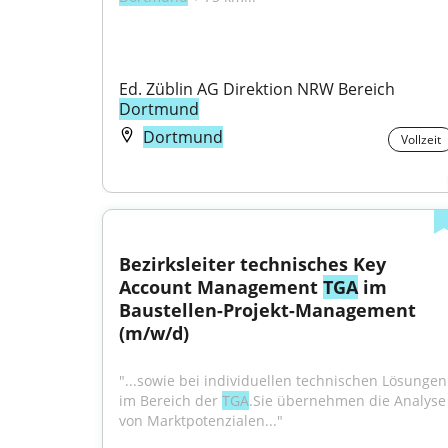
Ed. Züblin AG Direktion NRW Bereich 
Dortmund
Dortmund
Vollzeit
Bezirksleiter technisches Key 
Account Management 
TGA
 im 
Baustellen-Projekt-Management 
(m/w/d)
"...sowie bei individuellen technischen Lösungen 
im Bereich der 
TGA
.Sie übernehmen die Analyse 
von Marktpotenzialen..."