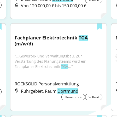
Von 120.000,00 € bis 150.000,00 €
Fachplaner Elektrotechnik 
TGA
(m/w/d)
"
"...Gewerbe- und Verwaltungsbau. Zur 
Verstärkung des Planungsteams wird ein 
Fachplaner Elektrotechnik 
TGA
..."
ROCKSOLID Personalvermittlung
Ruhrgebiet, Raum
Dortmund
Homeoffice
Vollzeit