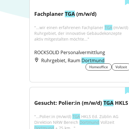
Fachplaner 
TGA
 (m/w/d)
"...wir einen erfahrenen Fachplaner 
TGA
 (m/w/d) 
Ruhrgebiet, der innovative Gebäudekonzepte 
aktiv mitgestalten möchte..."
ROCKSOLID Personalvermittlung
Ruhrgebiet, Raum
Dortmund
Homeoffice
Vollzeit
Gesucht: Polier:in (m/w/d) 
TGA
 HKLS
"...Polier:in (m/w/d) 
TGA
 HKLS Ed. Züblin AG 
Direktion NRW Bereich 
Dortmund
 Vollzeit 
Dortmund
 + 75 km..."