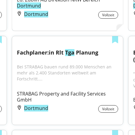
Dortmund
Dortmund
Vollzeit
Fachplaner:in Rlt 
Tga
 Planung
Bei STRABAG bauen rund 89.000 Menschen an 
mehr als 2.400 Standorten weltweit am 
Fortschritt....
STRABAG Property and Facility Services 
GmbH
Dortmund
Vollzeit