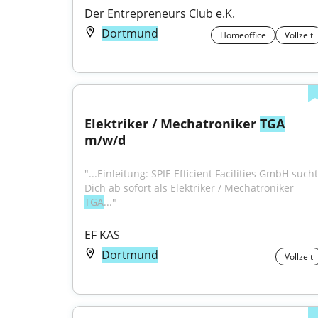
Der Entrepreneurs Club e.K.
Dortmund
Homeoffice
Vollzeit
Elektriker / Mechatroniker 
TGA
m/w/d
"...Einleitung: SPIE Efficient Facilities GmbH sucht 
Dich ab sofort als Elektriker / Mechatroniker 
TGA
..."
EF KAS
Dortmund
Vollzeit