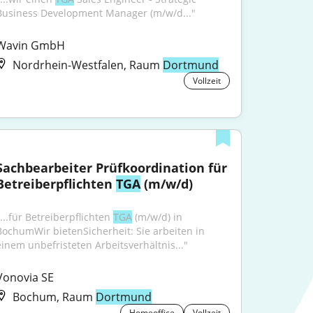
Business Development Manager (m/w/d..."
Wavin GmbH
Nordrhein-Westfalen, Raum
Dortmund
Vollzeit
Sachbearbeiter Prüfkoordination für 
Betreiberpflichten 
TGA
 (m/w/d)
...für Betreiberpflichten 
TGA
 (m/w/d) in 
BochumWir bietenSicherheit: Sie arbeiten in 
einem unbefristeten Arbeitsverhältnis..."
Vonovia SE
Bochum, Raum
Dortmund
Homeoffice
Vollzeit