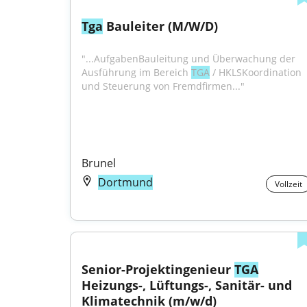
Tga
 Bauleiter (M/W/D)
"...AufgabenBauleitung und Überwachung der 
Ausführung im Bereich 
TGA
 / HKLSKoordination 
und Steuerung von Fremdfirmen..."
Brunel
Dortmund
Vollzeit
Senior-Projektingenieur 
TGA
Heizungs-, Lüftungs-, Sanitär- und 
Klimatechnik (m/w/d)