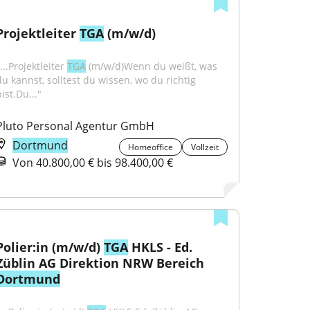
Projektleiter 
TGA
 (m/w/d)
...Projektleiter 
TGA
 (m/w/d)Wenn du weißt, was 
du kannst, solltest du wissen, wo du richtig 
ist.Du..."
Pluto Personal Agentur GmbH
Dortmund
Homeoffice
Vollzeit
Von 40.800,00 € bis 98.400,00 €
Polier:in (m/w/d) 
TGA
 HKLS - Ed. 
Züblin AG Direktion NRW Bereich 
Dortmund