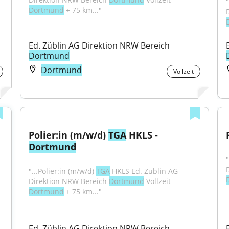
"
Dortmund
 + 75 km..."
Ed. Züblin AG Direktion NRW Bereich 
Dortmund
Dortmund
Vollzeit
Polier:in (m/w/d) 
TGA
 HKLS - 
Dortmund
"
"...Polier:in (m/w/d) 
TGA
 HKLS Ed. Züblin AG 
Direktion NRW Bereich 
Dortmund
 Vollzeit 
Dortmund
 + 75 km..."
Ed. Züblin AG Direktion NRW Bereich 