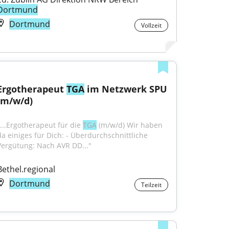
Dortmund
Dortmund
Vollzeit
Ergotherapeut 
TGA
 im Netzwerk SPU 
(m/w/d)
"...Ergotherapeut für die 
TGA
 (m/w/d) Wir haben 
da einiges für Dich: - Überdurchschnittliche 
Vergütung: Nach AVR DD..."
Bethel.regional
Dortmund
Teilzeit