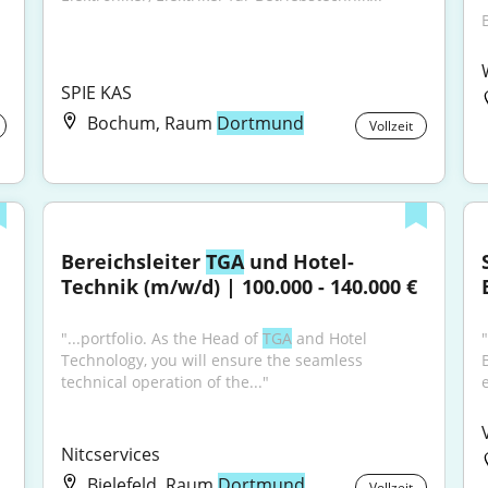
SPIE KAS
Bochum, Raum
Dortmund
Vollzeit
Bereichsleiter 
TGA
 und Hotel-
Technik (m/w/d) | 100.000 - 140.000 €
"...portfolio. As the Head of 
TGA
 and Hotel 
"
Technology, you will ensure the seamless 
technical operation of the..."
Nitcservices
Bielefeld, Raum
Dortmund
Vollzeit