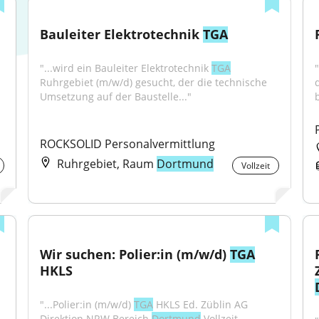
Bauleiter Elektrotechnik 
TGA
"...wird ein Bauleiter Elektrotechnik 
TGA
"
Ruhrgebiet (m/w/d) gesucht, der die technische 
Umsetzung auf der Baustelle..."
b
ROCKSOLID Personalvermittlung
Ruhrgebiet, Raum
Dortmund
Vollzeit
Wir suchen: Polier:in (m/w/d) 
TGA
HKLS
"...Polier:in (m/w/d) 
TGA
 HKLS Ed. Züblin AG 
Direktion NRW Bereich 
Dortmund
 Vollzeit 