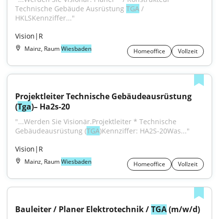
Technische Gebäude Ausrüstung 
TGA
 / 
HKLSKennziffer..."
Vision|R
Mainz, Raum
Wiesbaden
Homeoffice
Vollzeit
Projektleiter Technische Gebäudeausrüstung 
(
Tga
)– Ha2s-20
"...Werden Sie Visionär.Projektleiter * Technische 
Gebäudeausrüstung (
TGA
)Kennziffer: HA2S-20Was..."
Vision|R
Mainz, Raum
Wiesbaden
Homeoffice
Vollzeit
Bauleiter / Planer Elektrotechnik / 
TGA
 (m/w/d)