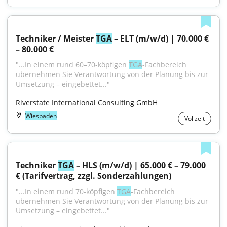
Techniker / Meister 
TGA
 – ELT (m/w/d) | 70.000 € 
– 80.000 €
"...In einem rund 60–70-köpfigen 
TGA
-Fachbereich 
übernehmen Sie Verantwortung von der Planung bis zur 
Umsetzung – eingebettet..."
Riverstate International Consulting GmbH
Wiesbaden
Vollzeit
Techniker 
TGA
 – HLS (m/w/d) | 65.000 € – 79.000 
€ (Tarifvertrag, zzgl. Sonderzahlungen)
"...In einem rund 70-köpfigen 
TGA
-Fachbereich 
übernehmen Sie Verantwortung von der Planung bis zur 
Umsetzung – eingebettet..."