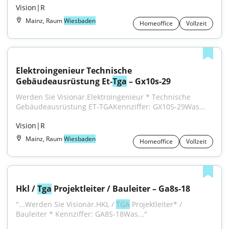
Vision|R
Mainz, Raum
Wiesbaden
Homeoffice
Vollzeit
Elektroingenieur Technische 
Gebäudeausrüstung Et-
Tga
 – Gx10s-29
Werden Sie Visionär.Elektroingenieur * Technische 
Gebäudeausrüstung ET-TGAKennziffer: GX10S-29Was...
Vision|R
Mainz, Raum
Wiesbaden
Homeoffice
Vollzeit
Hkl / 
Tga
 Projektleiter / Bauleiter – Ga8s-18
"...Werden Sie Visionär.HKL / 
TGA
 Projektleiter* / 
Bauleiter * Kennziffer: GA8S-18Was..."