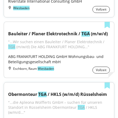
Riverstate International Consulting GmbH
Wiesbaden
Vollzeit
Bauleiter / Planer Elektrotechnik / 
TGA
 (m/w/d)
"...Wir suchen einen Bauleiter / Planer Elektrotechnik / 
TGA
 (m/w/d) Die ABG FRANKFURT HOLDING..."
ABG FRANKFURT HOLDING GmbH Wohnungsbau- und 
Beteiligungsgesellschaft mbH
Eschborn, Raum
Wiesbaden
Vollzeit
Obermonteur 
TGA
 / HKLS (w/m/d) Rüsselsheim
"...die Apleona Wolfferts GmbH – suchen für unseren 
Standort in Rüsselsheim Obermonteur 
TGA
 / HKLS 
(w/m/d..."