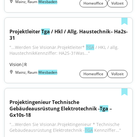
Mainz, Raum
Wiesbaden
Homeoffice
Vollzeit
Projektleiter 
Tga
 / Hkl / Allg. Haustechnik– Ha2s-
31
"...Werden Sie Visionär.Projektleiter* 
TGA
 / HKL / allg. 
HaustechnikKennziffer: HA2S-31Was..."
Vision|R
Mainz, Raum
Wiesbaden
Homeoffice
Vollzeit
Projektingenieur Technische 
Gebäudeausrüstung Elektrotechnik -
Tga
 – 
Gx10s-18
"...Werden Sie Visionär.Projektingenieur * Technische 
Gebäudeausrüstung Elektrotechnik -
TGA
 Kennziffer..."