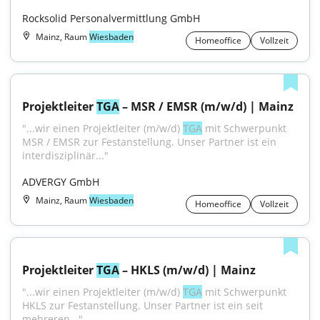
Rocksolid Personalvermittlung GmbH
Mainz, Raum
Wiesbaden
Homeoffice
Vollzeit
Projektleiter 
TGA
 – MSR / EMSR (m/w/d) | Mainz
"...wir einen Projektleiter (m/w/d) 
TGA
 mit Schwerpunkt 
MSR / EMSR zur Festanstellung. Unser Partner ist ein 
interdisziplinär..."
ADVERGY GmbH
Mainz, Raum
Wiesbaden
Homeoffice
Vollzeit
Projektleiter 
TGA
 – HKLS (m/w/d) | Mainz
"...wir einen Projektleiter (m/w/d) 
TGA
 mit Schwerpunkt 
HKLS zur Festanstellung. Unser Partner ist ein seit 
mehreren..."