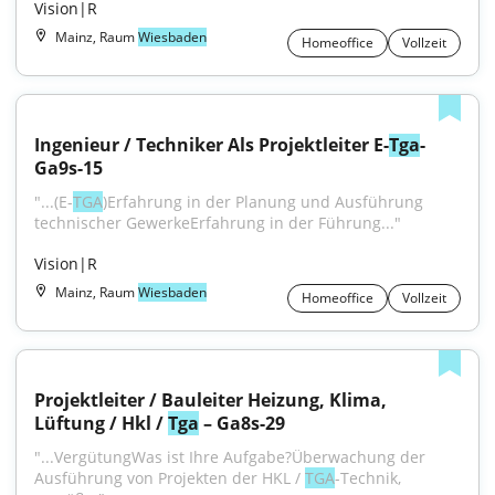
Vision|R
Mainz, Raum
Wiesbaden
Homeoffice
Vollzeit
Ingenieur / Techniker Als Projektleiter E-
Tga
- 
Ga9s-15
"...(E-
TGA
)Erfahrung in der Planung und Ausführung 
technischer GewerkeErfahrung in der Führung..."
Vision|R
Mainz, Raum
Wiesbaden
Homeoffice
Vollzeit
Projektleiter / Bauleiter Heizung, Klima, 
Lüftung / Hkl / 
Tga
 – Ga8s-29
"...VergütungWas ist Ihre Aufgabe?Überwachung der 
Ausführung von Projekten der HKL / 
TGA
-Technik, 