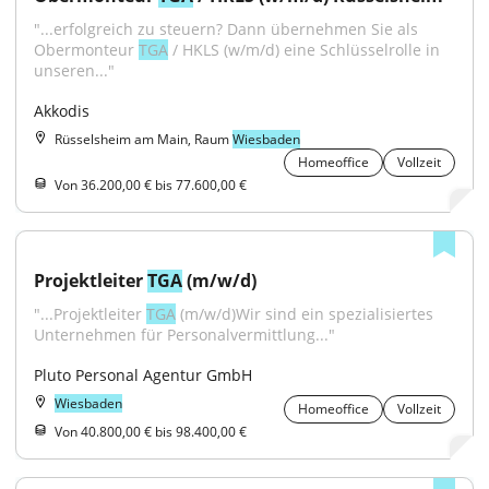
"...erfolgreich zu steuern? Dann übernehmen Sie als 
Obermonteur 
TGA
 / HKLS (w/m/d) eine Schlüsselrolle in 
unseren..."
Akkodis
Rüsselsheim am Main, Raum
Wiesbaden
Homeoffice
Vollzeit
Von 36.200,00 € bis 77.600,00 €
Projektleiter 
TGA
 (m/w/d)
"...Projektleiter 
TGA
 (m/w/d)Wir sind ein spezialisiertes 
Unternehmen für Personalvermittlung..."
Pluto Personal Agentur GmbH
Wiesbaden
Homeoffice
Vollzeit
Von 40.800,00 € bis 98.400,00 €