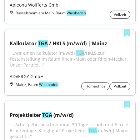
Apleona Wolfferts GmbH
Rüsselsheim am Main, Raum
Wiesbaden
Vollzeit
Kalkulator 
TGA
 / HKLS (m/w/d) | Mainz
"...wir einen Kalkulator (m/w/d) 
TGA
/HKLS zur 
Festanstellung im Raum Rhein-Main oder Rhein-Neckar. 
Unser Partner..."
ADVERGY GmbH
Mainz, Raum
Wiesbaden
Homeoffice
Vollzeit
Projektleiter 
TGA
 (m/w/d)
"...Arbeitgeberbeschreibung: 30 Tage Urlaub und 5 freie 
Brückentage: Klingt gut? Projektleiter 
TGA
 (m/w/d) Mainz 
gesucht..."