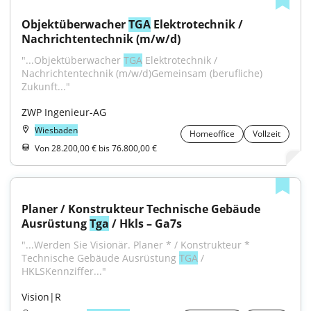
Objektüberwacher 
TGA
 Elektrotechnik / 
Nachrichtentechnik (m/w/d)
"...Objektüberwacher 
TGA
 Elektrotechnik / 
Nachrichtentechnik (m/w/d)Gemeinsam (berufliche) 
Zukunft..."
ZWP Ingenieur-AG
Wiesbaden
Homeoffice
Vollzeit
Von 28.200,00 € bis 76.800,00 €
Planer / Konstrukteur Technische Gebäude 
Ausrüstung 
Tga
 / Hkls – Ga7s
"...Werden Sie Visionär. Planer * / Konstrukteur * 
Technische Gebäude Ausrüstung 
TGA
 / 
HKLSKennziffer..."
Vision|R