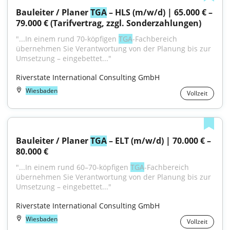
Bauleiter / Planer 
TGA
 – HLS (m/w/d) | 65.000 € – 
79.000 € (Tarifvertrag, zzgl. Sonderzahlungen)
"...In einem rund 70-köpfigen 
TGA
-Fachbereich 
übernehmen Sie Verantwortung von der Planung bis zur 
Umsetzung – eingebettet..."
Riverstate International Consulting GmbH
Wiesbaden
Vollzeit
Bauleiter / Planer 
TGA
 – ELT (m/w/d) | 70.000 € – 
80.000 €
"...In einem rund 60–70-köpfigen 
TGA
-Fachbereich 
übernehmen Sie Verantwortung von der Planung bis zur 
Umsetzung – eingebettet..."
Riverstate International Consulting GmbH
Wiesbaden
Vollzeit