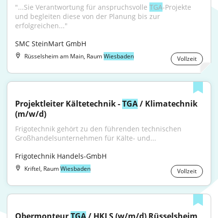
"...Sie Verantwortung für anspruchsvolle 
TGA
-Projekte 
und begleiten diese von der Planung bis zur 
erfolgreichen..."
SMC SteinMart GmbH
Rüsselsheim am Main, Raum
Wiesbaden
Vollzeit
Projektleiter Kältetechnik - 
TGA
 / Klimatechnik 
(m/w/d)
Frigotechnik gehört zu den führenden technischen 
Großhandelsunternehmen für Kälte- und...
Frigotechnik Handels-GmbH
Kriftel, Raum
Wiesbaden
Vollzeit
Obermonteur 
TGA
 / HKLS (w/m/d) Rüsselsheim