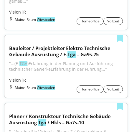
gemäß..."
Vision|R
Mainz, Raum
Wiesbaden
Homeoffice
Vollzeit
Bauleiter / Projektleiter Elektro Technische 
Gebäude Ausrüstung / E-
Tga
 – Ga9s-25
"...(E-
TGA
)Erfahrung in der Planung und Ausführung 
technischer GewerkeErfahrung in der Führung..."
Vision|R
Mainz, Raum
Wiesbaden
Homeoffice
Vollzeit
Planer / Konstrukteur Technische Gebäude 
Ausrüstung 
Tga
 / Hkls – Ga7s-10
"...Werden Sie Visionär. Planer * / Konstrukteur * 