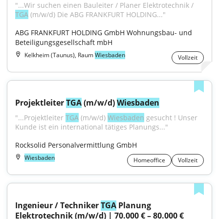
"...Wir suchen einen Bauleiter / Planer Elektrotechnik / 
TGA
 (m/w/d) Die ABG FRANKFURT HOLDING..."
ABG FRANKFURT HOLDING GmbH Wohnungsbau- und 
Beteiligungsgesellschaft mbH
Kelkheim (Taunus), Raum
Wiesbaden
Vollzeit
Projektleiter 
TGA
 (m/w/d) 
Wiesbaden
"...Projektleiter 
TGA
 (m/w/d) 
Wiesbaden
 gesucht ! Unser 
Kunde ist ein international tätiges Planungs..."
Rocksolid Personalvermittlung GmbH
Wiesbaden
Homeoffice
Vollzeit
Ingenieur / Techniker 
TGA
 Planung 
Elektrotechnik (m/w/d) | 70.000 € – 80.000 €