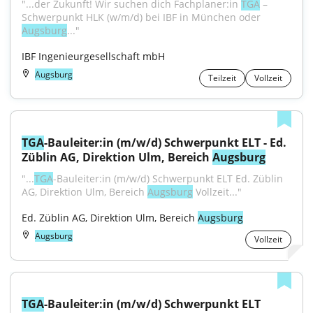
"...der Zukunft! Wir suchen dich Fachplaner:in 
TGA
 – 
Schwerpunkt HLK (w/m/d) bei IBF in München oder 
Augsburg
..."
IBF Ingenieurgesellschaft mbH
Augsburg
Teilzeit
Vollzeit
TGA
-Bauleiter:in (m/w/d) Schwerpunkt ELT - Ed. 
Züblin AG, Direktion Ulm, Bereich 
Augsburg
"...
TGA
-Bauleiter:in (m/w/d) Schwerpunkt ELT Ed. Züblin 
AG, Direktion Ulm, Bereich 
Augsburg
 Vollzeit..."
Ed. Züblin AG, Direktion Ulm, Bereich 
Augsburg
Augsburg
Vollzeit
TGA
-Bauleiter:in (m/w/d) Schwerpunkt ELT 