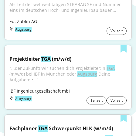
Als Teil der weltweit tätigen STRABAG SE und Nummer 
eins im deutschen Hoch- und Ingenieurbau bauen...
Ed. Züblin AG
Augsburg
Vollzeit
Projektleiter 
TGA
 (m/w/d)
"...der Zukunft! Wir suchen dich Projektleiter:in 
TGA
(m/w/d) bei IBF in München oder 
Augsburg
 Deine 
Aufgaben: •..."
IBF Ingenieurgesellschaft mbH
Augsburg
Teilzeit
Vollzeit
Fachplaner 
TGA
 Schwerpunkt HLK (w/m/d)