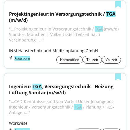
Projektingenieur:in Versorgungstechnik / 
TGA
(m/w/d)
"...Projektingenieur:in Versorgungstechnik / 
TGA
 (m/w/d) 
Standort München | Vollzeit oder Teilzeit nach 
Vereinbarung |..."
INM Haustechnik und Medizinplanung GmbH
Augsburg
Homeoffice
Teilzeit
Vollzeit
Ingenieur 
TGA
, Versorgungstechnik - Heizung 
Lüftung Sanitär (m/w/d)
"...CAD-Kenntnisse sind von Vorteil Unser Jobangebot 
Ingenieur - Versorgungstechnik / 
TGA
 / Planung / HLS-
Anlagen..."
Workwise