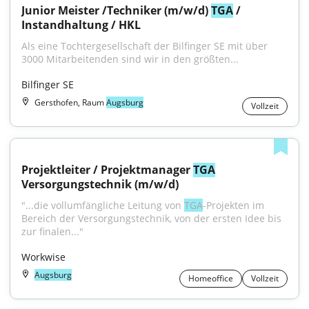
Junior Meister /Techniker (m/w/d) 
TGA
 / 
Instandhaltung / HKL
Als eine Tochtergesellschaft der Bilfinger SE mit über 
3000 Mitarbeitenden sind wir in den größten...
Bilfinger SE
Gersthofen, Raum
Augsburg
Vollzeit
Projektleiter / Projektmanager 
TGA
Versorgungstechnik (m/w/d)
"...die vollumfängliche Leitung von 
TGA
-Projekten im 
Bereich der Versorgungstechnik, von der ersten Idee bis 
zur finalen..."
Workwise
Augsburg
Homeoffice
Vollzeit