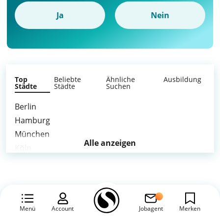
Ja
Nein
Top
Beliebte
Ähnliche
Ausbildung
Städte
Städte
Suchen
Berlin
Hamburg
München
Alle anzeigen
Köln
Frankfurt am Main
Stuttgart
Düsseldorf
Leipzig
Menü
Account
Jobagent
Merken
Dortmund