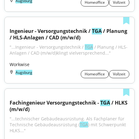
Augsburg
Homeoffice
Vollzeit
Ingenieur - Versorgungstechnik / 
TGA
 / Planung 
/ HLS-Anlagen / CAD (m/w/d)
"...Ingenieur - Versorgungstechnik / 
TGA
 / Planung / HLS-
Anlagen / CAD (m/w/d)klingt vielversprechend..."
Workwise
Augsburg
Homeoffice
Vollzeit
Fachingenieur Versorgungstechnik - 
TGA
 / HLKS 
(m/w/d)
"...technischer Gebäudeausrüstung. Als Fachplaner für 
Technische Gebäudeausrüstung (
TGA
) mit Schwerpunkt 
HLKS..."