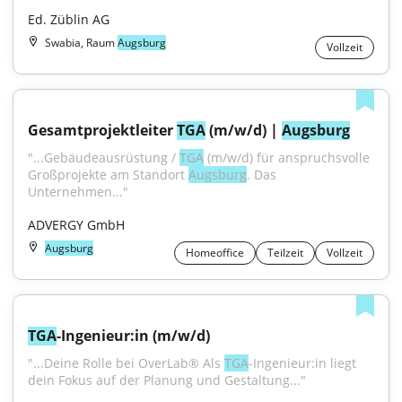
Ed. Züblin AG
Swabia, Raum
Augsburg
Vollzeit
Gesamtprojektleiter 
TGA
 (m/w/d) | 
Augsburg
"...Gebäudeausrüstung / 
TGA
 (m/w/d) für anspruchsvolle 
Großprojekte am Standort 
Augsburg
. Das 
Unternehmen..."
ADVERGY GmbH
Augsburg
Homeoffice
Teilzeit
Vollzeit
TGA
-Ingenieur:in (m/w/d)
"...Deine Rolle bei OverLab® Als 
TGA
-Ingenieur:in liegt 
dein Fokus auf der Planung und Gestaltung..."