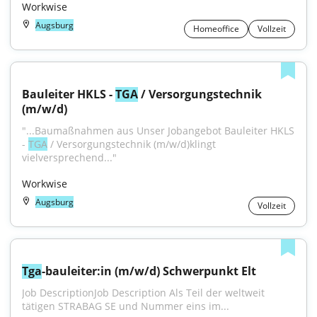
Workwise
Augsburg
Homeoffice
Vollzeit
Bauleiter HKLS - 
TGA
 / Versorgungstechnik 
(m/w/d)
"...Baumaßnahmen aus Unser Jobangebot Bauleiter HKLS 
- 
TGA
 / Versorgungstechnik (m/w/d)klingt 
vielversprechend..."
Workwise
Augsburg
Vollzeit
Tga
-bauleiter:in (m/w/d) Schwerpunkt Elt
Job DescriptionJob Description Als Teil der weltweit 
tätigen STRABAG SE und Nummer eins im...