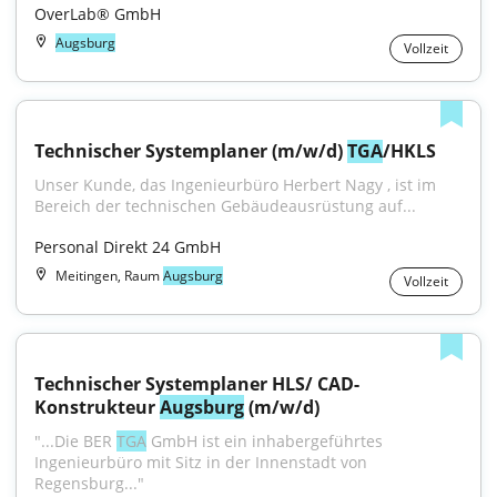
OverLab® GmbH
Augsburg
Vollzeit
Technischer Systemplaner (m/w/d) 
TGA
/HKLS
Unser Kunde, das Ingenieurbüro Herbert Nagy , ist im 
Bereich der technischen Gebäudeausrüstung auf...
Personal Direkt 24 GmbH
Meitingen, Raum
Augsburg
Vollzeit
Technischer Systemplaner HLS/ CAD-
Konstrukteur 
Augsburg
 (m/w/d)
"...Die BER 
TGA
 GmbH ist ein inhabergeführtes 
Ingenieurbüro mit Sitz in der Innenstadt von 
Regensburg..."