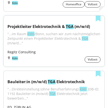
Köln
Homeoffice
Vollzeit
Projektleiter Elektrotechnik & 
TGA
 (m/w/d)
"...im Raum 
Köln
/Bonn, suchen wir zum nächstmöglichen 
Zeitpunkt einen Projektleiter Elektrotechnik & 
TGA
(m/w/d..."
Regitz Consulting
Köln
Vollzeit
Bauleiter:in (m/w/d) 
TGA
 Elektrotechnik
"...Direkteinstellung (ohne Berufserfahrung) 
Köln
 JOB-ID: 
1192 Bauleiter:in (m/w/d) 
TGA
 Elektrotechnik Jetzt 
bewerben..."
ED. ZÜBLIN AG