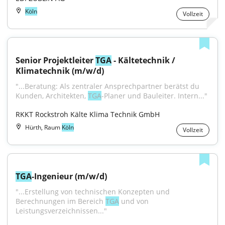
Köln
Vollzeit
Senior Projektleiter 
TGA
 - Kältetechnik / 
Klimatechnik (m/w/d)
"...Beratung: Als zentraler Ansprechpartner berätst du 
Kunden, Architekten, 
TGA
-Planer und Bauleiter. Intern..."
RKKT Rockstroh Kälte Klima Technik GmbH
Hürth, Raum
Köln
Vollzeit
TGA
-Ingenieur (m/w/d)
"...Erstellung von technischen Konzepten und 
Berechnungen im Bereich 
TGA
 und von 
Leistungsverzeichnissen..."