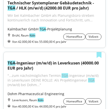
Technischer Systemplaner Gebäudetechnik - 
TGA
 / HLK (m/w/d) (42000.00 EUR pro Jahr)
Wir bei Kalmbacher GmbH als Planungsbüro streben 
kontinuierlich nach Innovation und Fortschritt, um...
Kalmbacher GmbH 
TGA
-Projektplanung
Brühl, Raum
Köln
Homeoffice
Vollzeit
Von 42.000,00 € bis 55.000,00 € pro Jahr
TGA
-Ingenieur (m/w/d) in Leverkusen (40000.00 
EUR pro Jahr)
"...zum nächstmöglichen Termin:
TGA
-Ingenieur (m/w/d) 
in Leverkusen DEINE ROLLE: Als Projektingenieur 
TGA
(m/w/d) bei Dohm..."
Dohm Pharmaceutical Engineering
Leverkusen, Raum
Köln
Homeoffice
Vollzeit
Von 40.000,00 € bis 44.000,00 € pro Jahr