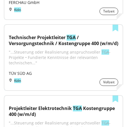
FERCHAU GmbH
Köln
Teilzeit
Technischer Projektleiter 
TGA
 / 
Versorgungstechnik / Kostengruppe 400 (w/m/d)
"...Steuerung oder Realisierung anspruchsvoller 
TGA
-
Projekte • Fundierte Kenntnisse der relevanten 
technischen..."
TÜV SÜD AG
Köln
Vollzeit
Projektleiter Elektrotechnik 
TGA
 Kostengruppe 
400 (w/m/d)
"...Steuerung oder Realisierung anspruchsvoller 
TGA
-