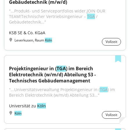
Gebäudetechnik (m/w/d)
"...Produkt- und Serviceportfolios wider.JOIN OUR 
TEAM!Technischer Vertriebsingenieur – 
TGA
 / 
Gebäudetechnik..."
KSB SE & Co. KGaA
Leverkusen, Raum
Köln
Vollzeit
Projektingenieur in (
TGA
) im Bereich 
Elektrotechnik (w/m/d) Abteilung 53 - 
Technisches Gebäudemanagement
"...Universitätsverwaltung Projektingenieur in (
TGA
) im 
Bereich Elektrotechnik (w/m/d) Abteilung 53..."
Universität zu 
Köln
Köln
Vollzeit