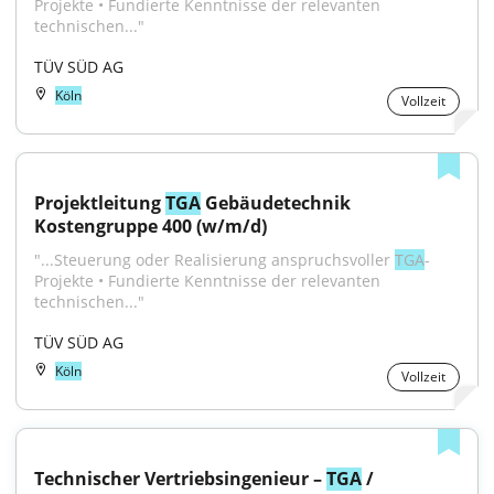
Projekte • Fundierte Kenntnisse der relevanten 
technischen..."
TÜV SÜD AG
Köln
Vollzeit
Projektleitung 
TGA
 Gebäudetechnik 
Kostengruppe 400 (w/m/d)
"...Steuerung oder Realisierung anspruchsvoller 
TGA
-
Projekte • Fundierte Kenntnisse der relevanten 
technischen..."
TÜV SÜD AG
Köln
Vollzeit
Technischer Vertriebsingenieur – 
TGA
 / 