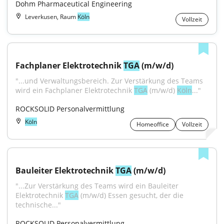
Dohm Pharmaceutical Engineering
Leverkusen, Raum
Köln
Vollzeit
Fachplaner Elektrotechnik 
TGA
 (m/w/d)
"...und Verwaltungsbereich. Zur Verstärkung des Teams 
wird ein Fachplaner Elektrotechnik 
TGA
 (m/w/d) 
Köln
..."
ROCKSOLID Personalvermittlung
Köln
Homeoffice
Vollzeit
Bauleiter Elektrotechnik 
TGA
 (m/w/d)
"...Zur Verstärkung des Teams wird ein Bauleiter 
Elektrotechnik 
TGA
 (m/w/d) Essen gesucht, der die 
technische..."
ROCKSOLID Personalvermittlung