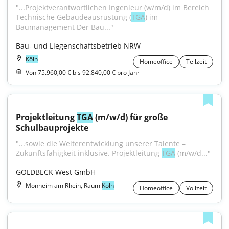
"...Projektverantwortlichen Ingenieur (w/m/d) im Bereich 
Technische Gebäude­ausrüstung (
TGA
) im 
Baumanagement Der Bau..."
Bau- und Liegenschaftsbetrieb NRW
Köln
Homeoffice
Teilzeit
Von 75.960,00 € bis 92.840,00 € pro Jahr
Projektleitung 
TGA
 (m/w/d) für große 
Schulbauprojekte
"...sowie die Weiterentwicklung unserer Talente – 
Zukunftsfähigkeit inklusive. Projektleitung 
TGA
 (m/w/d..."
GOLDBECK West GmbH
Monheim am Rhein, Raum
Köln
Homeoffice
Vollzeit