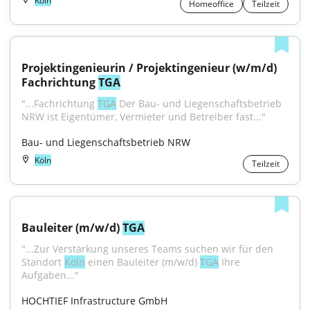
Köln
Homeoffice
Teilzeit
Projektingenieurin / Projektingenieur (w/m/d) 
Fachrichtung 
TGA
"...Fachrichtung 
TGA
 Der Bau- und Liegenschaftsbetrieb 
NRW ist Eigentümer, Vermieter und Betreiber fast..."
Bau- und Liegenschaftsbetrieb NRW
Köln
Teilzeit
Bauleiter (m/w/d) 
TGA
"...Zur Verstärkung unseres Teams suchen wir für den 
Standort 
Köln
 einen Bauleiter (m/w/d) 
TGA
 Ihre 
Aufgaben..."
HOCHTIEF Infrastructure GmbH