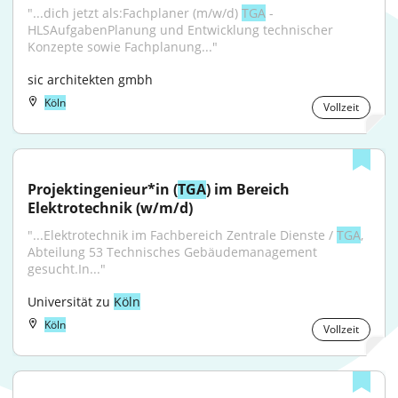
"...dich jetzt als:Fachplaner (m/w/d) 
TGA
 - 
HLSAufgabenPlanung und Entwicklung technischer 
Konzepte sowie Fachplanung..."
sic architekten gmbh
Köln
Vollzeit
Projektingenieur*in (
TGA
) im Bereich 
Elektrotechnik (w/m/d)
"...Elektrotechnik im Fachbereich Zentrale Dienste / 
TGA
, 
Abteilung 53 Technisches Gebäudemanagement 
gesucht.In..."
Universität zu 
Köln
Köln
Vollzeit