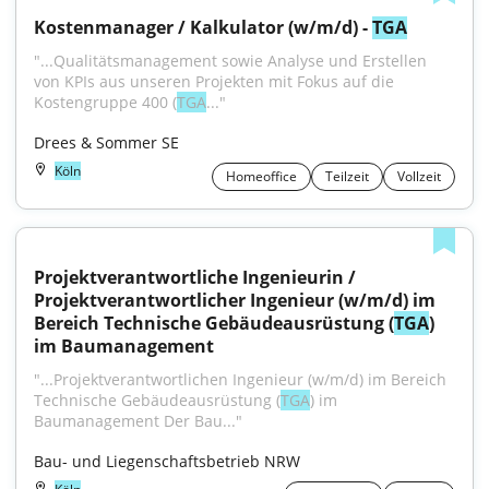
Kostenmanager / Kalkulator (w/m/d) - 
TGA
"...Qualitätsmanagement sowie Analyse und Erstellen 
von KPIs aus unseren Projekten mit Fokus auf die 
Kostengruppe 400 (
TGA
..."
Drees & Sommer SE
Köln
Homeoffice
Teilzeit
Vollzeit
Projektverantwortliche Ingenieurin / 
Projektverantwortlicher Ingenieur (w/m/d) im 
Bereich Technische Gebäudeausrüstung (
TGA
) 
im Baumanagement
"...Projektverantwortlichen Ingenieur (w/m/d) im Bereich 
Technische Gebäude­ausrüstung (
TGA
) im 
Baumanagement Der Bau..."
Bau- und Liegenschaftsbetrieb NRW