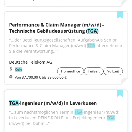
Performance & Claim Manager (m/w/d) - 
Technische Gebäudeausrüstung (
TGA
)
"...der Beteiligungsgesellschaften. AufgabenAls Senior 
Performance & Claim Manager (m/w/d) 
TGA
 übernehmen 
Sie die Verantwortung..."
Deutsche Telekom AG
Köln
Homeoffice
Teilzeit
Vollzeit
Von 37.700,00 € bis 89.600,00 €
TGA
-Ingenieur (m/w/d) in Leverkusen
"...zum nächstmöglichen Termin:
TGA
-Ingenieur (m/w/d) 
in Leverkusen DEINE ROLLE: Als Projektingenieur 
TGA
(m/w/d) bei Dohm..."