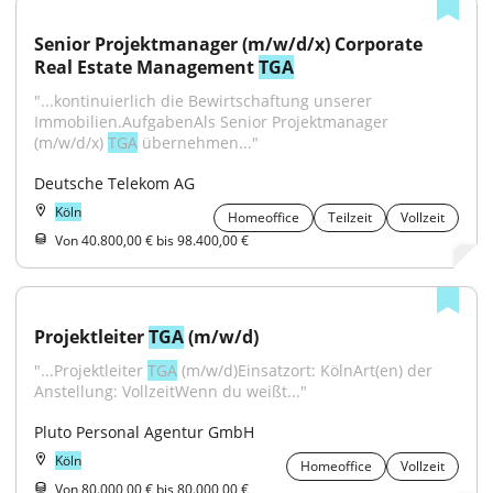
Senior Projektmanager (m/w/d/x) Corporate 
Real Estate Management 
TGA
"...kontinuierlich die Bewirtschaftung unserer 
Immobilien.AufgabenAls Senior Projektmanager 
(m/w/d/x) 
TGA
 übernehmen..."
Deutsche Telekom AG
Köln
Homeoffice
Teilzeit
Vollzeit
Von 40.800,00 € bis 98.400,00 €
Projektleiter 
TGA
 (m/w/d)
"...Projektleiter 
TGA
 (m/w/d)Einsatzort: KölnArt(en) der 
Anstellung: VollzeitWenn du weißt..."
Pluto Personal Agentur GmbH
Köln
Homeoffice
Vollzeit
Von 80.000,00 € bis 80.000,00 €