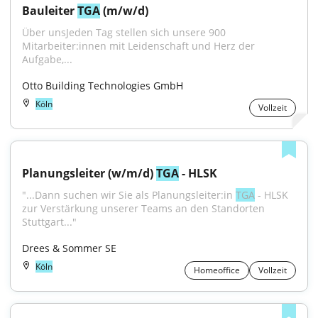
Bauleiter 
TGA
 (m/w/d)
Über unsJeden Tag stellen sich unsere 900 
Mitarbeiter:innen mit Leidenschaft und Herz der 
Aufgabe,...
Otto Building Technologies GmbH
Köln
Vollzeit
Planungsleiter (w/m/d) 
TGA
 - HLSK
"...Dann suchen wir Sie als Planungsleiter:in 
TGA
 - HLSK 
zur Verstärkung unserer Teams an den Standorten 
Stuttgart..."
Drees & Sommer SE
Köln
Homeoffice
Vollzeit