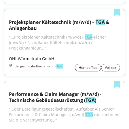
Projektplaner Kältetechnik (m/w/d) – 
TGA
 & 
Anlagenbau
"...Projektplaner Kältetechnik (m/w/d) / 
TGA
-Planer 
(m/w/d) / Fachplaner Kältetechnik (m/w/d) / 
Projektingenieur..."
ONI-Wärmetrafo GmbH
Bergisch Gladbach, Raum
Köln
Homeoffice
Vollzeit
Performance & Claim Manager (m/w/d) - 
Technische Gebäudeausrüstung (
TGA
)
"...der Beteiligungsgesellschaften. AufgabenAls Senior 
Performance & Claim Manager (m/w/d) 
TGA
 übernehmen 
Sie die Verantwortung..."