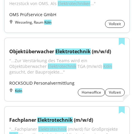
Herzstück von OMS. Als 
Elektrotechniker
..."
OMS Prüfservice GmbH
Wesseling, Raum
Köln
Vollzeit
Objektüberwacher 
Elektrotechnik
 (m/w/d)
"...Zur Verstärkung des Teams wird ein 
Objektüberwacher 
Elektrotechnik
 TGA (m/w/d) 
Köln
gesucht, der Bauprojekte..."
ROCKSOLID Personalvermittlung
Köln
Homeoffice
Vollzeit
Fachplaner 
Elektrotechnik
 (m/w/d)
"...Fachplaner 
Elektrotechnik
 (m/w/d) für Großprojekte 