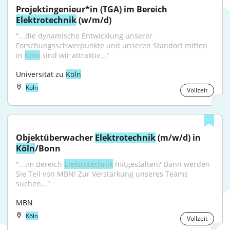
Projektingenieur*in (TGA) im Bereich 
Elektrotechnik
 (w/m/d)
"...die dynamische Entwicklung unserer 
Forschungsschwerpunkte und unseren Standort mitten 
in 
Köln
 sind wir attraktiv..."
Universität zu 
Köln
Köln
Vollzeit
Objektüberwacher 
Elektrotechnik
 (m/w/d) in 
Köln
/Bonn
"...im Bereich 
Elektrotechnik
 mitgestalten? Dann werden 
Sie Teil von MBN! Zur Verstärkung unseres Teams 
suchen..."
MBN
Köln
Vollzeit