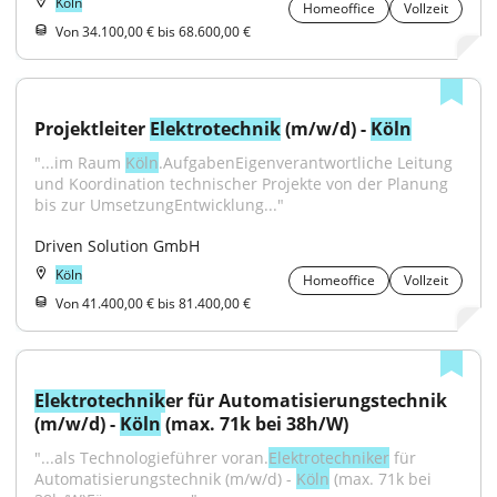
Köln
Homeoffice
Vollzeit
Von 34.100,00 € bis 68.600,00 €
Projektleiter 
Elektrotechnik
 (m/w/d) - 
Köln
"...im Raum 
Köln
.AufgabenEigenverantwortliche Leitung 
und Koordination technischer Projekte von der Planung 
bis zur UmsetzungEntwicklung..."
Driven Solution GmbH
Köln
Homeoffice
Vollzeit
Von 41.400,00 € bis 81.400,00 €
Elektrotechnik
er für Automatisierungstechnik 
(m/w/d) - 
Köln
 (max. 71k bei 38h/W)
"...als Technologieführer voran.
Elektrotechniker
 für 
Automatisierungstechnik (m/w/d) - 
Köln
 (max. 71k bei 