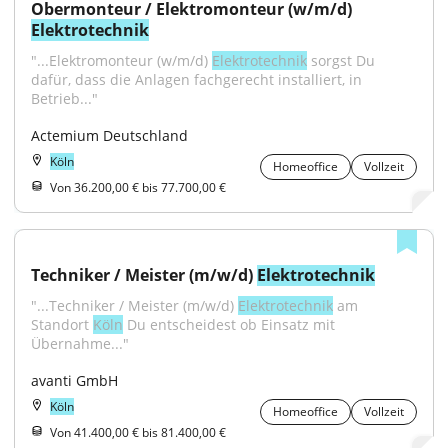
Obermonteur / Elektromonteur (w/m/d) 
Elektrotechnik
"...Elektromonteur (w/m/d) 
Elektrotechnik
 sorgst Du 
dafür, dass die Anlagen fachgerecht installiert, in 
Betrieb..."
Actemium Deutschland
Köln
Homeoffice
Vollzeit
Von 36.200,00 € bis 77.700,00 €
Techniker / Meister (m/w/d) 
Elektrotechnik
"...Techniker / Meister (m/w/d) 
Elektrotechnik
 am 
Standort 
Köln
 Du entscheidest ob Einsatz mit 
Übernahme..."
avanti GmbH
Köln
Homeoffice
Vollzeit
Von 41.400,00 € bis 81.400,00 €