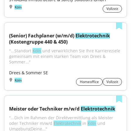
Köln
Vollzeit
(Senior) Fachplaner (w/m/d) 
Elektrotechnik
(Kostengruppe 440 & 450)
"...Standort 
Köln
 und verwirklichen Sie Ihre Karriereziele 
gemeinsam mit einem starken Team von Drees & 
Sommer..."
Drees & Sommer SE
Köln
Homeoffice
Vollzeit
Meister oder Techniker m/w/d 
Elektrotechnik
"...Dich im Rahmen der Direktvermittlung als Meister 
oder Techniker m/w/d 
Elektrotechnik
 in 
Köln
 und 
UmgebungDeine..."