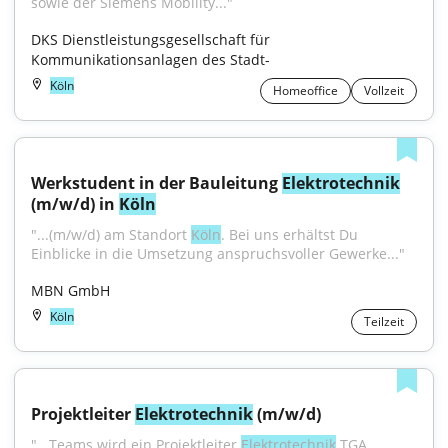
sowie der Siemens Mobility..."
DKS Dienstleistungsgesellschaft für 
Kommunikationsanlagen des Stadt-
Köln
Homeoffice
Vollzeit
Werkstudent in der Bauleitung 
Elektrotechnik
(m/w/d) in 
Köln
"...(m/w/d) am Standort 
Köln
. Bei uns erhältst Du 
Einblicke in die Umsetzung anspruchsvoller Gewerke..."
MBN GmbH
Köln
Teilzeit
Projektleiter 
Elektrotechnik
 (m/w/d)
"...Teams wird ein Projektleiter 
Elektrotechnik
 TGA 