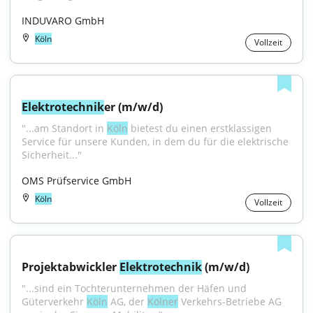
INDUVARO GmbH
Köln
Vollzeit
Elektrotechnik
er (m/w/d)
"...am Standort in 
Köln
 bietest du einen erstklassigen 
Service für unsere Kunden, in dem du für die elektrische 
Sicherheit..."
OMS Prüfservice GmbH
Köln
Vollzeit
Projektabwickler 
Elektrotechnik
 (m/w/d)
"...sind ein Tochterunternehmen der Häfen und 
Güterverkehr 
Köln
 AG, der 
Kölner
 Verkehrs-Betriebe AG 