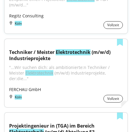
(m/w/d..."
Regitz Consulting
Köln
Vollzeit
Techniker / Meister 
Elektrotechnik
 (m/w/d) 
Industrieprojekte
"...Wir suchen dich: als ambitionierte:n Techniker / 
Meister 
Elektrotechnik
 (m/w/d) Industrieprojekte, 
der:die..."
FERCHAU GmbH
Köln
Vollzeit
Projektingenieur in (TGA) im Bereich 