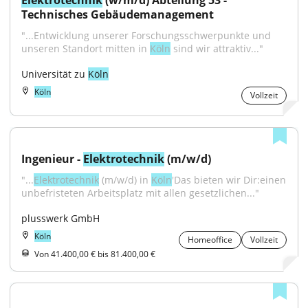
Elektrotechnik
 (w/m/d) Abteilung 53 - 
Technisches Gebäudemanagement
"...Entwicklung unserer Forschungsschwerpunkte und 
unseren Standort mitten in 
Köln
 sind wir attraktiv..."
Universität zu 
Köln
Köln
Vollzeit
Ingenieur - 
Elektrotechnik
 (m/w/d)
"...
Elektrotechnik
 (m/w/d) in 
Köln
'Das bieten wir Dir:einen 
unbefristeten Arbeitsplatz mit allen gesetzlichen..."
plusswerk GmbH
Köln
Homeoffice
Vollzeit
Von 41.400,00 € bis 81.400,00 €