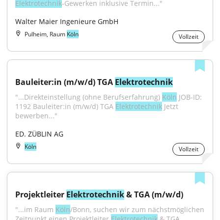
Elektrotechnik
-Gewerken inklusive Termin..."
Walter Maier Ingenieure GmbH
Pulheim, Raum
Köln
Vollzeit
Bauleiter:in (m/w/d) TGA 
Elektrotechnik
"...Direkteinstellung (ohne Berufserfahrung) 
Köln
 JOB-ID: 
1192 Bauleiter:in (m/w/d) TGA 
Elektrotechnik
 Jetzt 
bewerben..."
ED. ZÜBLIN AG
Köln
Vollzeit
Projektleiter 
Elektrotechnik
 & TGA (m/w/d)
"...im Raum 
Köln
/Bonn, suchen wir zum nächstmöglichen 
Zeitpunkt einen Projektleiter 
Elektrotechnik
 & TGA 