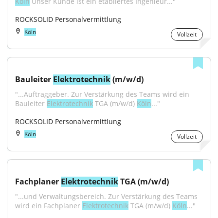
Köln
 Unser Kunde ist ein etabliertes Ingenieur..."
ROCKSOLID Personalvermittlung
Köln
Vollzeit
Bauleiter 
Elektrotechnik
 (m/w/d)
"...Auftraggeber. Zur Verstärkung des Teams wird ein 
Bauleiter 
Elektrotechnik
 TGA (m/w/d) 
Köln
..."
ROCKSOLID Personalvermittlung
Köln
Vollzeit
Fachplaner 
Elektrotechnik
 TGA (m/w/d)
"...und Verwaltungsbereich. Zur Verstärkung des Teams 
wird ein Fachplaner 
Elektrotechnik
 TGA (m/w/d) 
Köln
..."