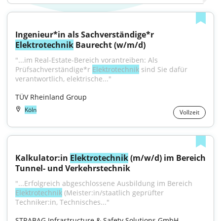
Ingenieur*in als Sachverständige*r 
Elektrotechnik
 Baurecht (w/m/d)
"...im Real-Estate-Bereich vorantreiben: Als 
Prüfsachverständige*r 
Elektrotechnik
 sind Sie dafür 
verantwortlich, elektrische..."
TÜV Rheinland Group
Köln
Vollzeit
Kalkulator:in 
Elektrotechnik
 (m/w/d) im Bereich 
Tunnel- und Verkehrstechnik
"...Erfolgreich abgeschlossene Ausbildung im Bereich 
Elektrotechnik
 (Meister:in/staatlich geprüfter 
Techniker:in, Technisches..."
STRABAG Infrastructure & Safety Solutions GmbH