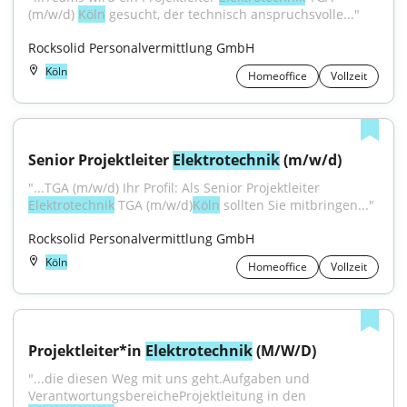
(m/w/d) 
Köln
 gesucht, der technisch anspruchsvolle..."
Rocksolid Personalvermittlung GmbH
Köln
Homeoffice
Vollzeit
Senior Projektleiter 
Elektrotechnik
 (m/w/d)
"...TGA (m/w/d) Ihr Profil: Als Senior Projektleiter 
Elektrotechnik
 TGA (m/w/d)
Köln
 sollten Sie mitbringen..."
Rocksolid Personalvermittlung GmbH
Köln
Homeoffice
Vollzeit
Projektleiter*in 
Elektrotechnik
 (M/W/D)
"...die diesen Weg mit uns geht.Aufgaben und 
VerantwortungsbereicheProjektleitung in den 