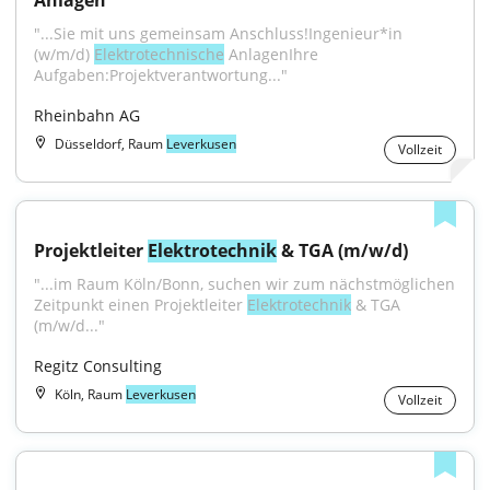
Anlagen
"...Sie mit uns gemeinsam Anschluss!Ingenieur*in 
(w/m/d) 
Elektrotechnische
 AnlagenIhre 
Aufgaben:Projektverantwortung..."
Rheinbahn AG
Düsseldorf, Raum
Leverkusen
Vollzeit
Projektleiter 
Elektrotechnik
 & TGA (m/w/d)
"...im Raum Köln/Bonn, suchen wir zum nächstmöglichen 
Zeitpunkt einen Projektleiter 
Elektrotechnik
 & TGA 
(m/w/d..."
Regitz Consulting
Köln, Raum
Leverkusen
Vollzeit