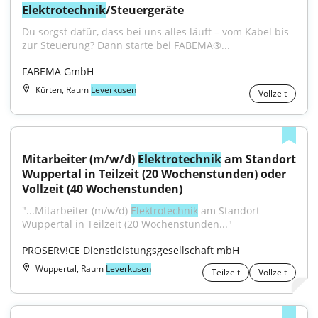
Elektrotechnik
/Steuergeräte
Du sorgst dafür, dass bei uns alles läuft – vom Kabel bis 
zur Steuerung? Dann starte bei FABEMA®...
FABEMA GmbH
Kürten, Raum
Leverkusen
Vollzeit
Mitarbeiter (m/w/d) 
Elektrotechnik
 am Standort 
Wuppertal in Teilzeit (20 Wochenstunden) oder 
Vollzeit (40 Wochenstunden)
"...Mitarbeiter (m/w/d) 
Elektrotechnik
 am Standort 
Wuppertal in Teilzeit (20 Wochenstunden..."
PROSERV!CE Dienstleistungsgesellschaft mbH
Wuppertal, Raum
Leverkusen
Teilzeit
Vollzeit