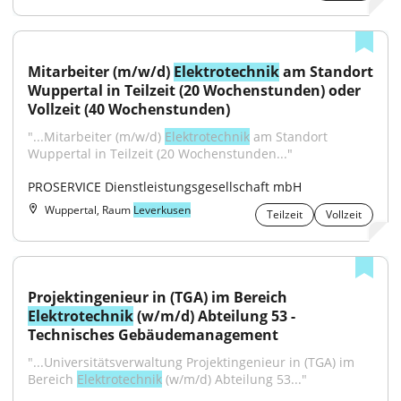
Mitarbeiter (m/w/d) 
Elektrotechnik
 am Standort 
Wuppertal in Teilzeit (20 Wochenstunden) oder 
Vollzeit (40 Wochenstunden)
"...Mitarbeiter (m/w/d) 
Elektrotechnik
 am Standort 
Wuppertal in Teilzeit (20 Wochenstunden..."
PROSERVICE Dienstleistungsgesellschaft mbH
Wuppertal, Raum
Leverkusen
Teilzeit
Vollzeit
Projektingenieur in (TGA) im Bereich 
Elektrotechnik
 (w/m/d) Abteilung 53 - 
Technisches Gebäudemanagement
"...Universitätsverwaltung Projektingenieur in (TGA) im 
Bereich 
Elektrotechnik
 (w/m/d) Abteilung 53..."