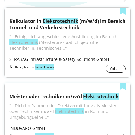
Kalkulator:in 
Elektrotechnik
 (m/w/d) im Bereich 
Tunnel- und Verkehrstechnik
"...Erfolgreich abgeschlossene Ausbildung im Bereich 
Elektrotechnik
 (Meister:in/staatlich geprüfter 
Techniker:in, Technisches..."
STRABAG Infrastructure & Safety Solutions GmbH
Köln, Raum
Leverkusen
Vollzeit
Meister oder Techniker m/w/d 
Elektrotechnik
"...Dich im Rahmen der Direktvermittlung als Meister 
oder Techniker m/w/d 
Elektrotechnik
 in Köln und 
UmgebungDeine..."
INDUVARO GmbH