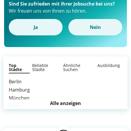
Sind Sie zufrieden mit Ihrer Jobsuche bei uns?
Wir freuen uns von Ihnen zu hören.
Ja
Nein
Top
Beliebte
Ähnliche
Ausbildung
Städte
Städte
Suchen
Berlin
Hamburg
München
Alle anzeigen
Köln
Frankfurt am Main
Stuttgart
Düsseldorf