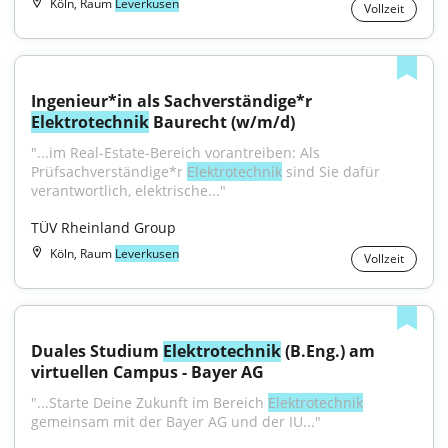
Köln, Raum
Leverkusen
Vollzeit
Ingenieur*in als Sachverständige*r 
Elektrotechnik
 Baurecht (w/m/d)
"...im Real-Estate-Bereich vorantreiben: Als 
Prüfsachverständige*r 
Elektrotechnik
 sind Sie dafür 
verantwortlich, elektrische..."
TÜV Rheinland Group
Köln, Raum
Leverkusen
Vollzeit
Duales Studium 
Elektrotechnik
 (B.Eng.) am 
virtuellen Campus - Bayer AG
"...Starte Deine Zukunft im Bereich 
Elektrotechnik
gemeinsam mit der Bayer AG und der IU..."