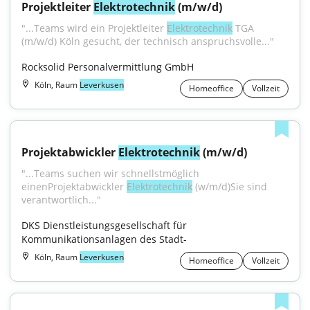
Projektleiter 
Elektrotechnik
 (m/w/d)
"...Teams wird ein Projektleiter 
Elektrotechnik
 TGA 
(m/w/d) Köln gesucht, der technisch anspruchsvolle..."
Rocksolid Personalvermittlung GmbH
Köln, Raum
Leverkusen
Homeoffice
Vollzeit
Projektabwickler 
Elektrotechnik
 (m/w/d)
"...Teams suchen wir schnellstmöglich 
einenProjektabwickler 
Elektrotechnik
 (w/m/d)Sie sind 
verantwortlich..."
DKS Dienstleistungsgesellschaft für 
Kommunikationsanlagen des Stadt-
Köln, Raum
Leverkusen
Homeoffice
Vollzeit