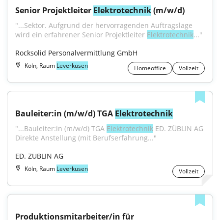
Senior Projektleiter 
Elektrotechnik
 (m/w/d)
"...Sektor. Aufgrund der hervorragenden Auftragslage 
wird ein erfahrener Senior Projektleiter 
Elektrotechnik
..."
Rocksolid Personalvermittlung GmbH
Köln, Raum
Leverkusen
Homeoffice
Vollzeit
Bauleiter:in (m/w/d) TGA 
Elektrotechnik
"...Bauleiter:in (m/w/d) TGA 
Elektrotechnik
 ED. ZÜBLIN AG 
Direkte Anstellung (mit Berufserfahrung..."
ED. ZÜBLIN AG
Köln, Raum
Leverkusen
Vollzeit
Produktionsmitarbeiter/in für 