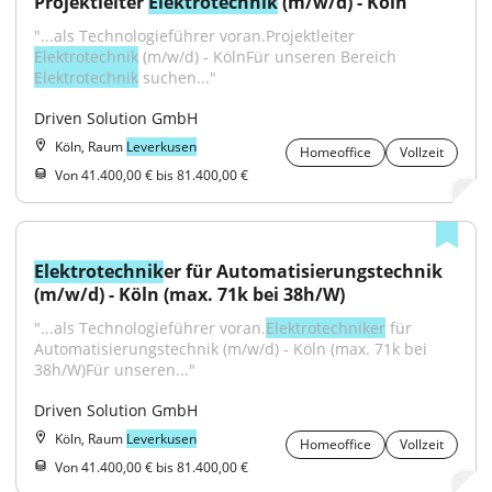
Projektleiter 
Elektrotechnik
 (m/w/d) - Köln
"...als Technologieführer voran.Projektleiter 
Elektrotechnik
 (m/w/d) - KölnFür unseren Bereich 
Elektrotechnik
 suchen..."
Driven Solution GmbH
Köln, Raum
Leverkusen
Homeoffice
Vollzeit
Von 41.400,00 € bis 81.400,00 €
Elektrotechnik
er für Automatisierungstechnik 
(m/w/d) - Köln (max. 71k bei 38h/W)
"...als Technologieführer voran.
Elektrotechniker
 für 
Automatisierungstechnik (m/w/d) - Köln (max. 71k bei 
38h/W)Für unseren..."
Driven Solution GmbH
Köln, Raum
Leverkusen
Homeoffice
Vollzeit
Von 41.400,00 € bis 81.400,00 €