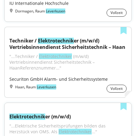
IU Internationale Hochschule
Dormagen, Raum
Leverkusen
Vollzeit
Techniker / 
Elektrotechnik
er (m/w/d) 
Vertriebsinnendienst Sicherheitstechnik – Haan
"...Techniker / 
Elektrotechniker
 (m/w/d) 
Vertriebsinnendienst Sicherheitstechnik – 
HaanReferenznummer..."
Securiton GmbH Alarm- und Sicherheitssysteme
Haan, Raum
Leverkusen
Vollzeit
Elektrotechnik
er (m/w/d)
"...Elektrische Sicherheitsprüfungen bilden das 
Herzstück von OMS. Als 
Elektrotechniker
..."