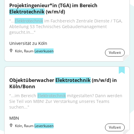
Projektingenieur*in (TGA) im Bereich 
Elektrotechnik
 (w/m/d)
"...
Elektrotechnik
 im Fachbereich Zentrale Dienste / TGA, 
Abteilung 53 Technisches Gebäudemanagement 
gesucht.In..."
Universität zu Köln
Köln, Raum
Leverkusen
Vollzeit
Objektüberwacher 
Elektrotechnik
 (m/w/d) in 
Köln/Bonn
"...im Bereich 
Elektrotechnik
 mitgestalten? Dann werden 
Sie Teil von MBN! Zur Verstärkung unseres Teams 
suchen..."
MBN
Köln, Raum
Leverkusen
Vollzeit