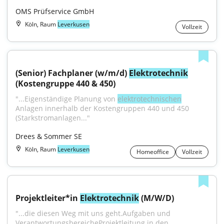
OMS Prüfservice GmbH
Köln, Raum
Leverkusen
Vollzeit
(Senior) Fachplaner (w/m/d) 
Elektrotechnik
(Kostengruppe 440 & 450)
"...Eigenständige Planung von 
elektrotechnischen
Anlagen innerhalb der Kostengruppen 440 und 450 
(Starkstromanlagen..."
Drees & Sommer SE
Köln, Raum
Leverkusen
Homeoffice
Vollzeit
Projektleiter*in 
Elektrotechnik
 (M/W/D)
"...die diesen Weg mit uns geht.Aufgaben und 
VerantwortungsbereicheProjektleitung in den 