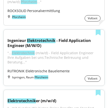
(m/w/d) 
Pforzheim
..."
ROCKSOLID Personalvermittlung
Pforzheim
Vollzeit
Ingenieur 
Elektrotechnik
 - Field Application 
Engineer (M/W/D)
"...
Elektrotechnik
 (m/w/d) - Field Application Engineer 
Ihre Aufgaben bei uns:Technische Betreuung und 
Beratung..."
RUTRONIK Elektronische Bauelemente
Ispringen, Raum
Pforzheim
Vollzeit
Elektrotechnik
er (m/w/d)