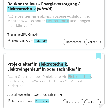
Baukontrolleur – Energieversorgung / 
Elektrotechnik
 (w/m/d)
"...Sie besitzen eine abgeschlossene Ausbildung zum 
Meister bzw. Techniker 
Elektrotechnik
 und bringen 
mehrjährige..."
TransnetBW GmbH
Bruchsal, Raum
Pforzheim
Homeoffice
Vollzeit
Projektleiter*in 
Elektrotechnik
, 
Elektroingenieur*in oder Techniker*in
"...am Oberrhein bei. Projektleiter*in 
Elektrotechnik
, 
Elektroingenieur*in oder Techniker*in Vollzeit 
Karlsruhe..."
Albtal-Verkehrs-Gesellschaft mbH
Karlsruhe, Raum
Pforzheim
Homeoffice
Vollzeit