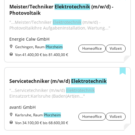
Meister/Techniker 
Elektrotechnik
 (m/w/d) - 
Photovoltaik
"...Meister/Techniker 
Elektrotechnik
 (m/w/d) - 
PhotovoltaikIhre AufgabenInstallation, Wartung..."
Energie Calw GmbH
Gechingen, Raum
Pforzheim
Homeoffice
Vollzeit
Von 41.400,00 € bis 81.400,00 €
Servicetechniker (m/w/d) 
Elektrotechnik
"...Servicetechniker (m/w/d) 
Elektrotechnik
Einsatzort:Karlsruhe (Baden)Art(en..."
avanti GmbH
Karlsruhe, Raum
Pforzheim
Homeoffice
Vollzeit
Von 34.100,00 € bis 68.600,00 €