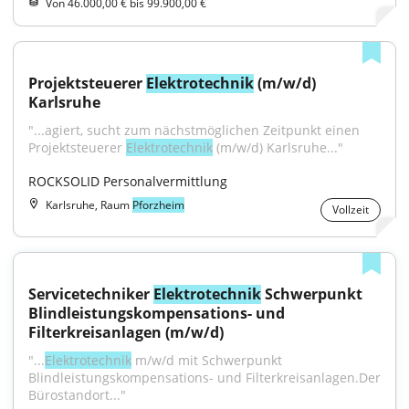
Von 46.000,00 € bis 99.900,00 €
Projektsteuerer 
Elektrotechnik
 (m/w/d) 
Karlsruhe
"...agiert, sucht zum nächstmöglichen Zeitpunkt einen 
Projektsteuerer 
Elektrotechnik
 (m/w/d) Karlsruhe..."
ROCKSOLID Personalvermittlung
Karlsruhe, Raum
Pforzheim
Vollzeit
Servicetechniker 
Elektrotechnik
 Schwerpunkt 
Blindleistungskompensations- und 
Filterkreisanlagen (m/w/d)
"...
Elektrotechnik
 m/w/d mit Schwerpunkt 
Blindleistungskompensations- und Filterkreisanlagen.Der 
Bürostandort..."