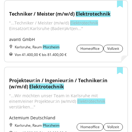
Techniker / Meister (m/w/d) 
Elektrotechnik
"...Techniker / Meister (m/w/d) 
Elektrotechnik
Einsatzort:Karlsruhe (Baden)Art(en..."
avanti GmbH
Karlsruhe, Raum
Pforzheim
Homeoffice
Vollzeit
Von 41.400,00 € bis 81.400,00 €
Projekteur:in / Ingenieur:in / Techniker:in 
(w/m/d) 
Elektrotechnik
"...Wir möchten unser Team in Karlsruhe mit 
einem/einer Projekteur:in (w/m/d) 
Elektrotechnik
verstärken..."
Actemium Deutschland
Karlsruhe, Raum
Pforzheim
Homeoffice
Vollzeit