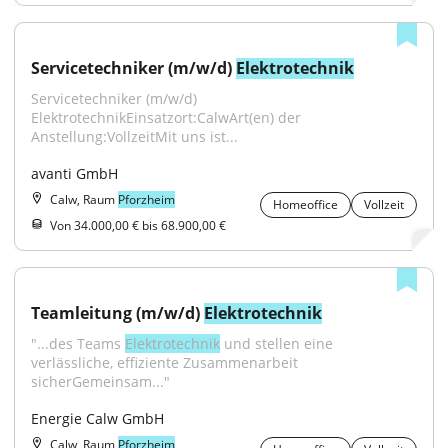
Servicetechniker (m/w/d) 
Elektrotechnik
Servicetechniker (m/w/d) 
ElektrotechnikEinsatzort:CalwArt(en) der 
Anstellung:VollzeitMit uns ist...
avanti GmbH
Calw, Raum
Pforzheim
Homeoffice
Vollzeit
Von 34.000,00 € bis 68.900,00 €
Teamleitung (m/w/d) 
Elektrotechnik
"...des Teams 
Elektrotechnik
 und stellen eine 
verlässliche, effiziente Zusammenarbeit 
sicherGemeinsam..."
Energie Calw GmbH
Calw, Raum
Pforzheim