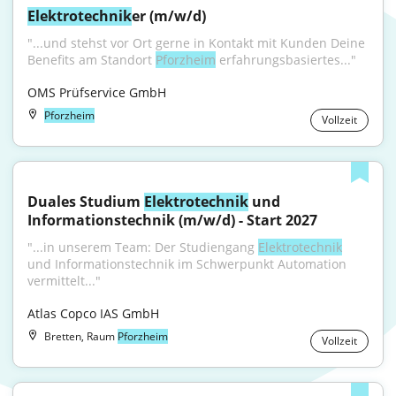
Elektrotechnik
er (m/w/d)
"...und stehst vor Ort gerne in Kontakt mit Kunden Deine 
Benefits am Standort 
Pforzheim
 erfahrungsbasiertes..."
OMS Prüfservice GmbH
Pforzheim
Vollzeit
Duales Studium 
Elektrotechnik
 und 
Informationstechnik (m/w/d) - Start 2027
"...in unserem Team: Der Studiengang 
Elektrotechnik
und Informationstechnik im Schwerpunkt Automation 
vermittelt..."
Atlas Copco IAS GmbH
Bretten, Raum
Pforzheim
Vollzeit