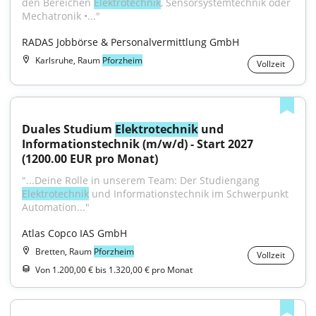
den Bereichen 
Elektrotechnik
, Sensorsystemtechnik oder 
Mechatronik •..."
RADAS Jobbörse & Personalvermittlung GmbH
Karlsruhe, Raum
Pforzheim
Vollzeit
Duales Studium 
Elektrotechnik
 und 
Informationstechnik (m/w/d) - Start 2027 
(1200.00 EUR pro Monat)
"...Deine Rolle in unserem Team: Der Studiengang 
Elektrotechnik
 und Informationstechnik im Schwerpunkt 
Automation..."
Atlas Copco IAS GmbH
Bretten, Raum
Pforzheim
Vollzeit
Von 1.200,00 € bis 1.320,00 € pro Monat