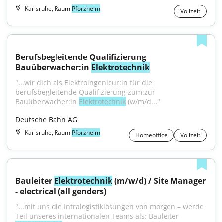
Karlsruhe, Raum
Pforzheim
Vollzeit
Berufsbegleitende Qualifizierung 
Bauüberwacher:in 
Elektrotechnik
"...wir dich als Elektroingenieur:in für die 
berufsbegleitende Qualifizierung zum:zur 
Bauüberwacher:in 
Elektrotechnik
 (w/m/d..."
Deutsche Bahn AG
Karlsruhe, Raum
Pforzheim
Homeoffice
Vollzeit
Bauleiter 
Elektrotechnik
 (m/w/d) / Site Manager 
- electrical (all genders)
"...mit uns die Intralogistiklösungen von morgen – werde 
Teil unseres internationalen Teams als: Bauleiter 