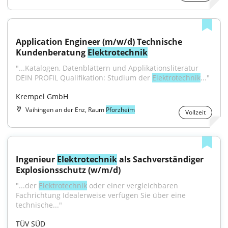
Application Engineer (m/w/d) Technische 
Kundenberatung 
Elektrotechnik
"...Katalogen, Datenblättern und Applikationsliteratur 
DEIN PROFIL Qualifikation: Studium der 
Elektrotechnik
..."
Krempel GmbH
Vaihingen an der Enz, Raum
Pforzheim
Vollzeit
Ingenieur 
Elektrotechnik
 als Sachverständiger 
Explosionsschutz (w/m/d)
"...der 
Elektrotechnik
 oder einer vergleichbaren 
Fachrichtung Idealerweise verfügen Sie über eine 
technische..."
TÜV SÜD