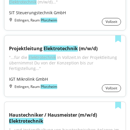
Elektrotechnik
 (m/w/d)..."
SIT Steuerungstechnik GmbH
Ettlingen, Raum
Pforzheim
Vollzeit
Projektleitung 
Elektrotechnik
 (m/w/d)
"...für die 
Elektrotechnik
 in Vollzeit.In der Projektleitung 
übernimmst Du von der Konzeption bis zur 
Fertigstellung..."
IGT Mikrolink GmbH
Ettlingen, Raum
Pforzheim
Vollzeit
Haustechniker / Hausmeister (m/w/d) 
Elektrotechnik
"...und Instandhaltung von haustechnischen Anlagen im 