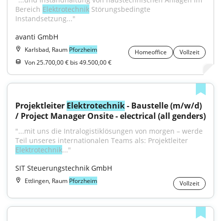
Bereich 
Elektrotechnik
 Störungsbedingte 
Instandsetzung..."
avanti GmbH
Karlsbad, Raum
Pforzheim
Homeoffice
Vollzeit
Von 25.700,00 € bis 49.500,00 €
Projektleiter 
Elektrotechnik
 - Baustelle (m/w/d) 
/ Project Manager Onsite - electrical (all genders)
"...mit uns die Intralogistiklösungen von morgen – werde 
Teil unseres internationalen Teams als: Projektleiter 
Elektrotechnik
..."
SIT Steuerungstechnik GmbH
Ettlingen, Raum
Pforzheim
Vollzeit