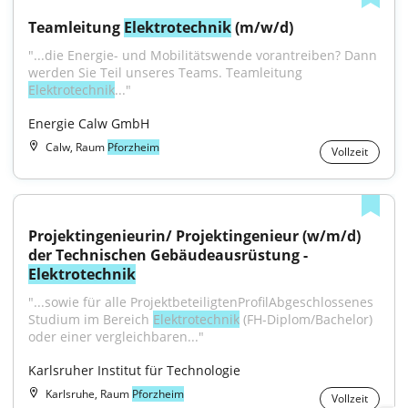
Teamleitung 
Elektrotechnik
 (m/w/d)
"...die Energie- und Mobilitätswende vorantreiben? Dann 
werden Sie Teil unseres Teams. Teamleitung 
Elektrotechnik
..."
Energie Calw GmbH
Calw, Raum
Pforzheim
Vollzeit
Projektingenieurin/ Projektingenieur (w/m/d) 
der Technischen Gebäudeausrüstung - 
Elektrotechnik
"...sowie für alle ProjektbeteiligtenProfilAbgeschlossenes 
Studium im Bereich 
Elektrotechnik
 (FH-Diplom/Bachelor) 
oder einer vergleichbaren..."
Karlsruher Institut für Technologie
Karlsruhe, Raum
Pforzheim
Vollzeit