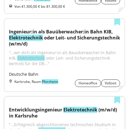
Homeoffice
Vollzeit
Von 41.300,00 € bis 81.300,00 €
Ingenieur:in als Bauüberwacher:in Bahn KIB, 
Elektrotechnik
 oder Leit- und Sicherungstechnik 
(w/m/d)
"...wir dich als Ingenieur:in als Bauüberwacher:in Bahn 
KIB, 
Elektrotechnik
 oder Leit- und Sicherungstechnik 
(w/m/d) für die DB..."
Deutsche Bahn
Karlsruhe, Raum
Pforzheim
Homeoffice
Vollzeit
Entwicklungsingenieur 
Elektrotechnik
 (m/w/d) 
in Karlsruhe
"...Erfolgreich abgeschlossenes technisches Studium in 