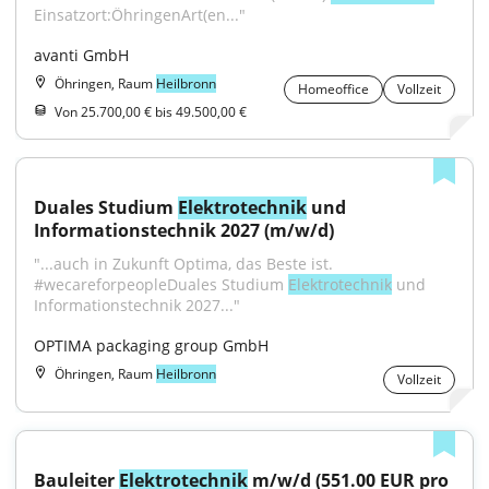
Einsatzort:ÖhringenArt(en..."
avanti GmbH
Öhringen, Raum
Heilbronn
Homeoffice
Vollzeit
Von 25.700,00 € bis 49.500,00 €
Duales Studium 
Elektrotechnik
 und 
Informationstechnik 2027 (m/w/d)
"...auch in Zukunft Optima, das Beste ist. 
#wecareforpeopleDuales Studium 
Elektrotechnik
 und 
Informationstechnik 2027..."
OPTIMA packaging group GmbH
Öhringen, Raum
Heilbronn
Vollzeit
Bauleiter 
Elektrotechnik
 m/w/d (551.00 EUR pro 