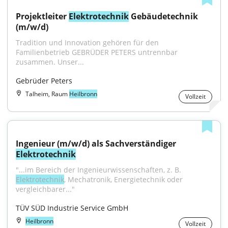
Projektleiter 
Elektrotechnik
 Gebäudetechnik 
(m/w/d)
Tradition und Innovation gehören für den 
Familienbetrieb GEBRÜDER PETERS untrennbar 
zusammen. Unser...
Gebrüder Peters
Talheim, Raum
Heilbronn
Vollzeit
Ingenieur (m/w/d) als Sachverständiger 
Elektrotechnik
"...im Bereich der Ingenieurwissenschaften, z. B. 
Elektrotechnik
, Mechatronik, Energietechnik oder 
vergleichbarer..."
TÜV SÜD Industrie Service GmbH
Heilbronn
Vollzeit