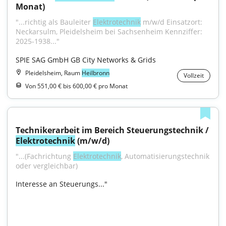
Monat)
"...richtig als Bauleiter 
Elektrotechnik
 m/w/d Einsatzort: 
Neckarsulm, Pleidelsheim bei Sachsenheim Kennziffer: 
2025-1938..."
SPIE SAG GmbH GB City Networks & Grids
Pleidelsheim, Raum
Heilbronn
Vollzeit
Von 551,00 € bis 600,00 € pro Monat
Technikerarbeit im Bereich Steuerungstechnik / 
Elektrotechnik
 (m/w/d)
"...(Fachrichtung 
Elektrotechnik
, Automatisierungstechnik 
oder vergleichbar)
Interesse an Steuerungs..."
