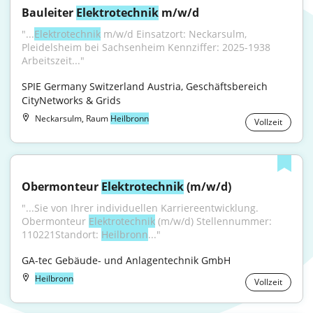
Bauleiter 
Elektrotechnik
 m/w/d
"...
Elektrotechnik
 m/w/d Einsatzort: Neckarsulm, 
Pleidelsheim bei Sachsenheim Kennziffer: 2025-1938 
Arbeitszeit..."
SPIE Germany Switzerland Austria, Geschäftsbereich 
CityNetworks & Grids
Neckarsulm, Raum
Heilbronn
Vollzeit
Obermonteur 
Elektrotechnik
 (m/w/d)
"...Sie von Ihrer individuellen Karriereentwicklung. 
Obermonteur 
Elektrotechnik
 (m/w/d) Stellennummer: 
110221Standort: 
Heilbronn
..."
GA-tec Gebäude- und Anlagentechnik GmbH
Heilbronn
Vollzeit