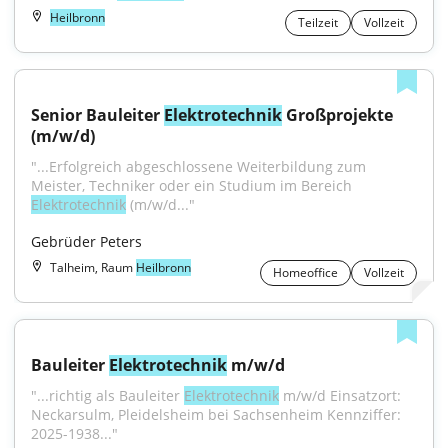
Heilbronn
Teilzeit
Vollzeit
Senior Bauleiter 
Elektrotechnik
 Großprojekte 
(m/w/d)
"...Erfolgreich abgeschlossene Weiterbildung zum 
Meister, Techniker oder ein Studium im Bereich 
Elektrotechnik
 (m/w/d..."
Gebrüder Peters
Talheim, Raum
Heilbronn
Homeoffice
Vollzeit
Bauleiter 
Elektrotechnik
 m/w/d
"...richtig als Bauleiter 
Elektrotechnik
 m/w/d Einsatzort: 
Neckarsulm, Pleidelsheim bei Sachsenheim Kennziffer: 
2025-1938..."