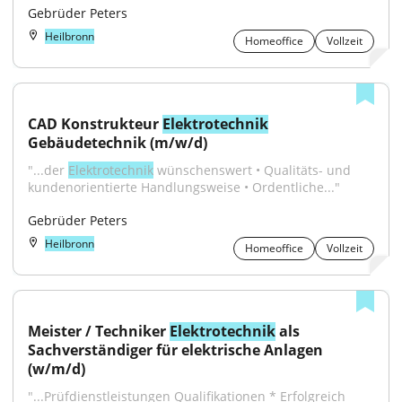
Gebrüder Peters
Heilbronn
Homeoffice
Vollzeit
CAD Konstrukteur 
Elektrotechnik
Gebäudetechnik (m/w/d)
"...der 
Elektrotechnik
 wünschenswert • Qualitäts- und 
kundenorientierte Handlungsweise • Ordentliche..."
Gebrüder Peters
Heilbronn
Homeoffice
Vollzeit
Meister / Techniker 
Elektrotechnik
 als 
Sachverständiger für elektrische Anlagen 
(w/m/d)
"...Prüfdienstleistungen Qualifikationen * Erfolgreich 