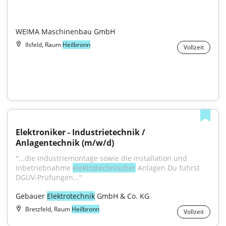
WEIMA Maschinenbau GmbH
Ilsfeld, Raum
Heilbronn
Vollzeit
Elektroniker - Industrietechnik / 
Anlagentechnik (m/w/d)
"...die Industriemontage sowie die Installation und 
Inbetriebnahme 
elektrotechnischer
 Anlagen Du führst 
DGUV-Prüfungen..."
Gebauer 
Elektrotechnik
 GmbH & Co. KG
Bretzfeld, Raum
Heilbronn
Vollzeit