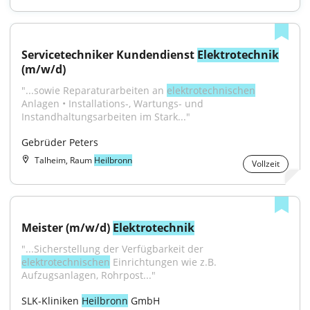
Servicetechniker Kundendienst 
Elektrotechnik
(m/w/d)
"...sowie Reparaturarbeiten an 
elektrotechnischen
Anlagen • Installations-, Wartungs- und 
Instandhaltungsarbeiten im Stark..."
Gebrüder Peters
Talheim, Raum
Heilbronn
Vollzeit
Meister (m/w/d) 
Elektrotechnik
"...Sicherstellung der Verfügbarkeit der 
elektrotechnischen
 Einrichtungen wie z.B. 
Aufzugsanlagen, Rohrpost..."
SLK-Kliniken 
Heilbronn
 GmbH