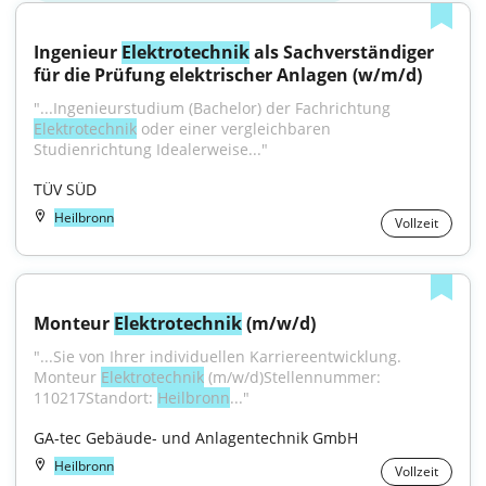
Ingenieur 
Elektrotechnik
 als Sachverständiger 
für die Prüfung elektrischer Anlagen (w/m/d)
"...Ingenieurstudium (Bachelor) der Fachrichtung 
Elektrotechnik
 oder einer vergleichbaren 
Studienrichtung Idealerweise..."
TÜV SÜD
Heilbronn
Vollzeit
Monteur 
Elektrotechnik
 (m/w/d)
"...Sie von Ihrer individuellen Karriereentwicklung. 
Monteur 
Elektrotechnik
 (m/w/d)Stellennummer: 
110217Standort: 
Heilbronn
..."
GA-tec Gebäude- und Anlagentechnik GmbH
Heilbronn
Vollzeit