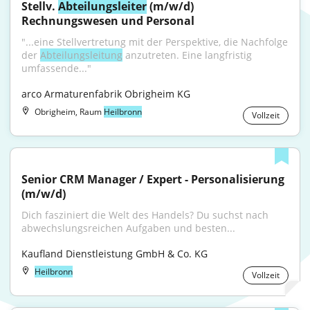
Stellv. 
Abteilungsleiter
 (m/w/d) 
Rechnungswesen und Personal
"...eine Stellvertretung mit der Perspektive, die Nachfolge 
der 
Abteilungsleitung
 anzutreten. Eine langfristig 
umfassende..."
arco Armaturenfabrik Obrigheim KG
Obrigheim, Raum
Heilbronn
Vollzeit
Senior CRM Manager / Expert - Personalisierung 
(m/w/d)
Dich fasziniert die Welt des Handels? Du suchst nach 
abwechslungsreichen Aufgaben und besten...
Kaufland Dienstleistung GmbH & Co. KG
Heilbronn
Vollzeit