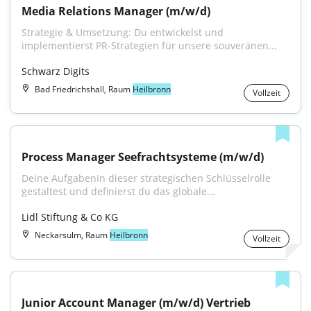
Media Relations Manager (m/w/d)
Strategie & Umsetzung: Du entwickelst und 
implementierst PR-Strategien für unsere souveränen...
Schwarz Digits
Bad Friedrichshall, Raum
Heilbronn
Vollzeit
Process Manager Seefrachtsysteme (m/w/d)
Deine AufgabenIn dieser strategischen Schlüsselrolle 
gestaltest und definierst du das globale...
Lidl Stiftung & Co KG
Neckarsulm, Raum
Heilbronn
Vollzeit
Junior Account Manager (m/w/d) Vertrieb