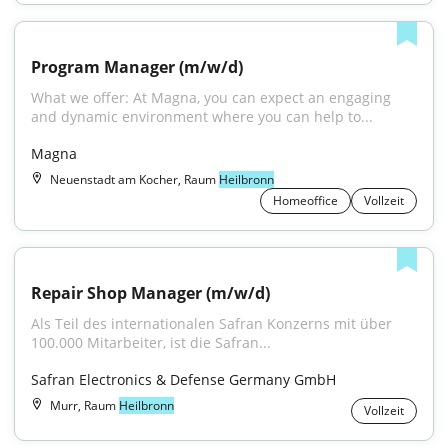
Program Manager (m/w/d)
What we offer: At Magna, you can expect an engaging 
and dynamic environment where you can help to...
Magna
Neuenstadt am Kocher, Raum
Heilbronn
Homeoffice
Vollzeit
Repair Shop Manager (m/w/d)
Als Teil des internationalen Safran Konzerns mit über 
100.000 Mitarbeiter, ist die Safran...
Safran Electronics & Defense Germany GmbH
Murr, Raum
Heilbronn
Vollzeit