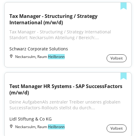
Tax Manager - Structuring / Strategy 
International (m/w/d)
Tax Manager - Structuring / Strategy International 
Standort: Neckarsulm Abteilung / Bereich:...
Schwarz Corporate Solutions
Neckarsulm, Raum
Heilbronn
Vollzeit
Test Manager HR Systems - SAP SuccessFactors 
(m/w/d)
Deine AufgabenAls zentraler Treiber unseres globalen 
SuccessFactors-Rollouts stellst du durch...
Lidl Stiftung & Co KG
Neckarsulm, Raum
Heilbronn
Vollzeit