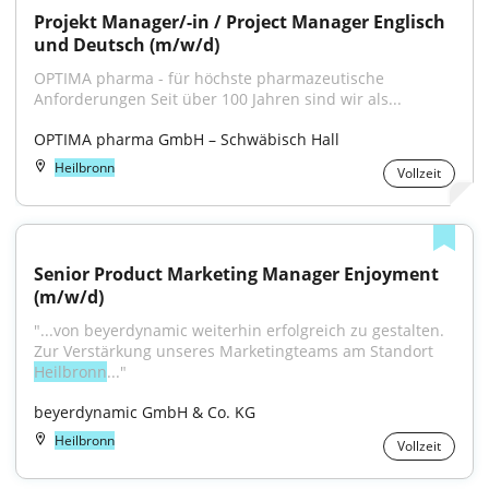
Projekt Manager/-in / Project Manager Englisch 
und Deutsch (m/w/d)
OPTIMA pharma - für höchste pharmazeutische 
Anforderungen Seit über 100 Jahren sind wir als...
OPTIMA pharma GmbH – Schwäbisch Hall
Heilbronn
Vollzeit
Senior Product Marketing Manager Enjoyment 
(m/w/d)
"...von beyerdynamic weiterhin erfolgreich zu gestalten. 
Zur Verstärkung unseres Marketingteams am Standort 
Heilbronn
..."
beyerdynamic GmbH & Co. KG
Heilbronn
Vollzeit