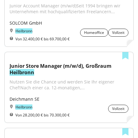
Junior Account Manager (m/w/d)Seit 1994 bringen wir 
Unternehmen mit hochqualifizierten Freelancern...
SOLCOM GmbH
Heilbronn
Homeoffice
Vollzeit
Von 32.400,00 € bis 69.700,00 €
Junior Store Manager (m/w/d), Großraum 
Heilbronn
Nutzen Sie die Chance und werden Sie Ihr eigener 
Chef!Nach einer ca. 12-monatigen,...
Deichmann SE
Heilbronn
Vollzeit
Von 28.200,00 € bis 70.300,00 €