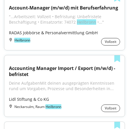
Account-Manager (m/w/d) mit Berufserfahrung
"...Arbeitszeit: Vollzeit • Befristung: Unbefristete 
Beschäftigung • Einsatzorte: 74072 
Heilbronn
 •..."
RADAS Jobbörse & Personalvermittlung GmbH
Heilbronn
Vollzeit
Accounting Manager Import / Export (m/w/d) - 
befristet
Deine AufgabenMit deinen ausgeprägten Kenntnissen 
rund um Vorgaben, Prozesse und Besonderheiten in...
Lidl Stiftung & Co KG
Neckarsulm, Raum
Heilbronn
Vollzeit