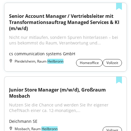
Senior Account Manager / Vertriebsleiter mit 
Transformationsauftrag Managed Services & KI 
(m/w/d)
Nicht nur mitlaufen, sondern Spuren hinterlassen – bei 
uns bekommst du Raum, Verantwortung und...
cs communication systems GmbH
Pleidelsheim, Raum
Heilbronn
Homeoffice
Vollzeit
Junior Store Manager (m/w/d), Großraum 
Mosbach
Nutzen Sie die Chance und werden Sie Ihr eigener 
Chef!Nach einer ca. 12-monatigen,...
Deichmann SE
Mosbach, Raum
Heilbronn
Vollzeit