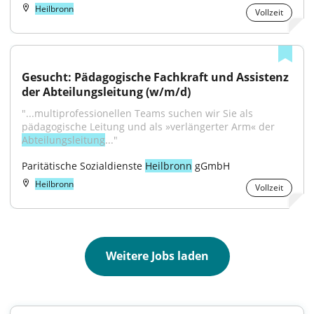
Heilbronn
Vollzeit
Gesucht: Pädagogische Fachkraft und Assistenz 
der Abteilungsleitung (w/m/d)
"...multiprofessionellen Teams suchen wir Sie als 
pädagogische Leitung und als »verlängerter Arm« der 
Abteilungsleitung
..."
Paritätische Sozialdienste 
Heilbronn
 gGmbH
Heilbronn
Vollzeit
Weitere Jobs laden