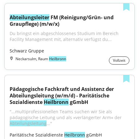
Abteilungsleiter
 FM (Reinigung/Grün- und 
Graupflege) (m/w/x)
Du bringst ein abgeschlossenes Studium im Bereich 
Facility Management mit, alternativ verfügst du...
Schwarz Gruppe
Neckarsulm, Raum
Heilbronn
Vollzeit
Pädagogische Fachkraft und Assistenz der 
Abteilungsleitung (w/m/d) - Paritätische 
Sozialdienste 
Heilbronn
 gGmbH
"...multiprofessionellen Teams suchen wir Sie als 
pädagogische Leitung und als »verlängerter Arm« der 
Abteilungsleitung
..."
Paritätische Sozialdienste 
Heilbronn
 gGmbH