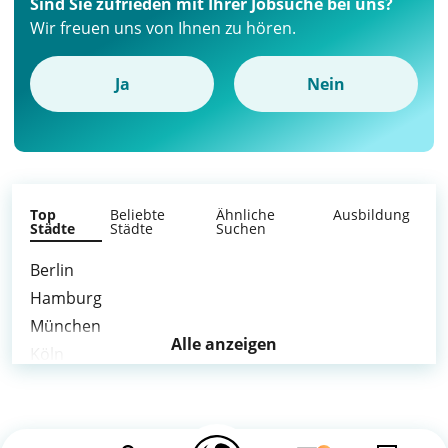
Sind Sie zufrieden mit Ihrer Jobsuche bei uns?
Wir freuen uns von Ihnen zu hören.
Ja
Nein
Top
Beliebte
Ähnliche
Ausbildung
Städte
Städte
Suchen
Berlin
Hamburg
München
Alle anzeigen
Köln
Frankfurt am Main
Stuttgart
Düsseldorf