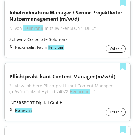
Inbetriebnahme Manager / Senior Projektleiter 
Nutzermanagement (m/w/d)
"...von 
Heilbronn
 mitzuwirkenSLON1_DE..."
Schwarz Corporate Solutions
Neckarsulm, Raum
Heilbronn
Vollzeit
Pflichtpraktikant Content Manager (m/w/d)
"...View job here Pflichtpraktikant Content Manager 
(m/w/d) Teilzeit Hybrid 74078 
Heilbronn
..."
INTERSPORT Digital GmbH
Heilbronn
Teilzeit